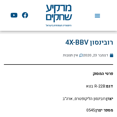
ילוג
תוכן
Y
F
o
a
u
c
t
e
u
b
רובינסון 4X-BBV
b
o
e
o
דצמבר 23, 2020
אין תגובות
k
פרטי המסוק
:
דגם
:R-22B בטא
יצרן
:רובינסון הליקופטרס, ארה"ב
מספר יצרן
:0545