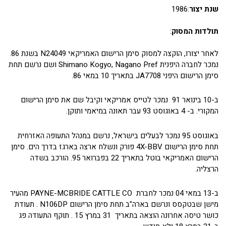
שנת יצור
:1986
תולדות המסוק
:
לאחר יצורו, הוקצה למסוק סימן הרישום האמריקאי N24049 בשנת 86.
נמכר לחברה היפנית Shimano Kogyo, Nagano Pref ושם נרשם תחת
סימן הרישום היפני JA7708 בתאריך 10 במאי 86.
ב-10 בינואר 91 נמכר לטייס אמריקאי וקיבל שם את סימן הרישום
המקורי. ב- 4 באוגוסט 93 עבר תאונה במיאמי ותוקן.
באוגוסט 95 נמכר לבעלים בישראל, נרשם במנהל התעופה האזרחית
תחת סימן הרישום 4X-BBV פורק ונשלח ארצה בארגז בדרך הים. סימן
הרישום האמריקאי בוטל בתאריך 22 בפברואר 95. הורכב בשדה
הרצליה.
ב-13 במאי 04 נמכר לחברת PAYNE-MCBRIDE CATTLE CO מהעיר
מישן שבטקסס ונרשם בארה"ב תחת סימן הרישום N106DP . תעודת
כושר טיסה אחרונה הוצאה בתאריך 31 במרץ 15 . תוקף התעודה פג