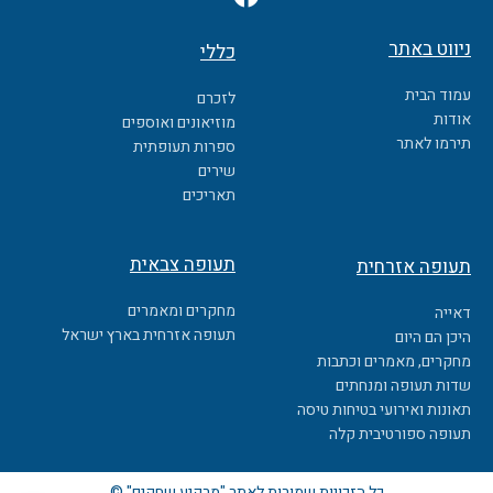
a
c
ניווט באתר
כללי
e
b
עמוד הבית
לזכרם
o
אודות
מוזיאונים ואוספים
o
תירמו לאתר
ספרות תעופתית
k
שירים
תאריכים
תעופה צבאית
תעופה אזרחית
מחקרים ומאמרים
דאייה
תעופה אזרחית בארץ ישראל
היכן הם היום
מחקרים, מאמרים וכתבות
שדות תעופה ומנחתים
תאונות ואירועי בטיחות טיסה
תעופה ספורטיבית קלה
כל הזכויות שמורות לאתר "מרקיע שחקים" ©