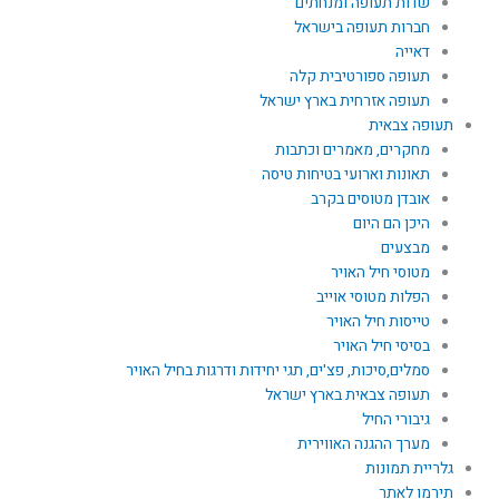
שדות תעופה ומנחתים
חברות תעופה בישראל
דאייה
תעופה ספורטיבית קלה
תעופה אזרחית בארץ ישראל
תעופה צבאית
מחקרים, מאמרים וכתבות
תאונות וארועי בטיחות טיסה
אובדן מטוסים בקרב
היכן הם היום
מבצעים
מטוסי חיל האויר
הפלות מטוסי אוייב
טייסות חיל האויר
בסיסי חיל האויר
סמלים,סיכות, פצ'ים, תגי יחידות ודרגות בחיל האויר
תעופה צבאית בארץ ישראל
גיבורי החיל
מערך ההגנה האווירית
גלריית תמונות
תירמו לאתר