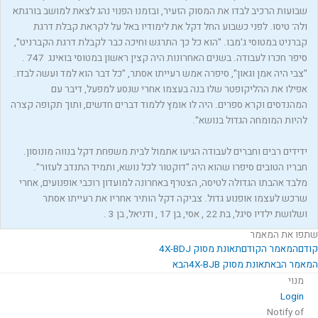
שבועות הרכיב לבדו את המסוק הזעיר, ובזמנו הפנוי נהג לצאת למושב בורגתא
ולה־ טיסו. לפני כשבוע החל דקל את לימודיו באל על לקראת קבלת דרגת
קברניט במטוסי ג'מבו. "הוא כל כך התרגש וחיכה כבר לקבלת דרגת הקברניט",
"צבי היה אמן וגאון", סיפרה אמש רעייתו אסתר, "כל דבר הוא למד ועשה לבדו.
אפילו את ההליקופטר שלו בנה בעצמו אחרי שנסע למפעל, דיבר עם
המהנדסים וקרא ספרים. היה לו אומץ ללמוד דברים חדשים, ותוך תקופה קצרה
להיות המומחה הגדול בנושא".
ידידים רבים וחברים לעבודה הגיעו אתמול לבית משפחת דקל בנווה מונוסון.
חבריו הטובים סיפרו שהוא היה "דוקטור לכל נושא, ותמיד התנדב לעזור".
מלבד אהבתו הגדולה לטיסה, הצטרף באחרונה למועדון רוכבי אופנועים, אחרי
שרכש לעצמו אופנוע גדול. צביקה דקל הותיר אחריו את רעייתו אסתר
ושלושת ילדיו סיגל, בת ‭, 22‬ אסי, בן ‭, 17‬ ודניאל, בן ‭. 3 ‬
שתפו את המאמר
קודם
המאמר הקודם
תאונת מסוק 4X-BDJ
המאמר הבא
תאונת מסוק 4X-BJB
הבא
מנוי
Login
Notify of