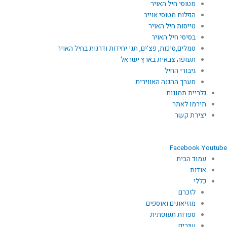
מטוסי חיל האויר
הפלות מטוסי אוייב
טייסות חיל האויר
בסיסי חיל האויר
סמלים,סיכות, פצ'ים, תגי יחידות ודרגות בחיל האויר
תעופה צבאית בארץ ישראל
גיבורי החיל
מערך ההגנה האווירית
גלריית תמונות
תירמו לאתר
יצירת קשר
Facebook
Youtube
עמוד הבית
אודות
כללי
לזכרם
מוזיאונים ואוספים
ספרות תעופתית
שירים