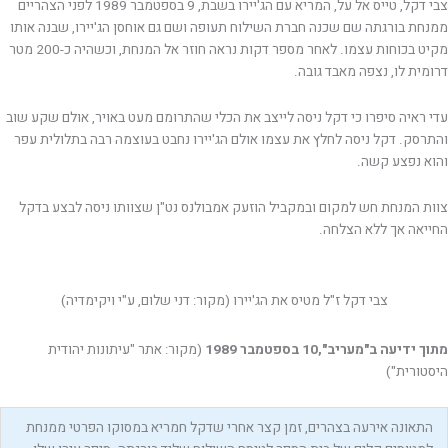
צבי דקל, טייס אל על, המריא עם הג'יירו בשבת, 9 בספטמבר 1989 לפני הצהריים
ממנחת בורגתה שם שכנה חברת השילוח תעופה ושם גם אוחסן הג'יירו, שבנה אותו
מקיט בכוחות עצמו. לאחר מספר דקות נראה חוזר אל המנחת, וכשהיה כ-200 מטר
דרומית לו, נצפה מאבד גובה.
עדי ראיה סיפרו כי דקל ניסה לייצב את הכלי שהתרומם מעט באויר, אולם שקע שוב
והתרסק. דקל ניסה לחלץ את עצמו אולם הג'יירו נחבט בעוצמה רבה בתלולית עפר
והוא נפצע קשה.
צוות המנחת חש למקום ובמקביל הוזעק אמבולנס נט"ן שצוותו ניסה לבצע בדקל
החייאה אך ללא הצלחה.
צבי דקל ז"ל מטיס את הג'יירו (מקור: דני שלום, ע"י ויקימדיה)
מתוך ידיעה ב"מעריב",10 בספטמבר 1989
(מקור: אתר "עיתונות יהודית
היסטורית")
התאונה אירעה בצהרים, זמן קצר אחרי שדקל חמריא במסוקו הפרטי ממנחת