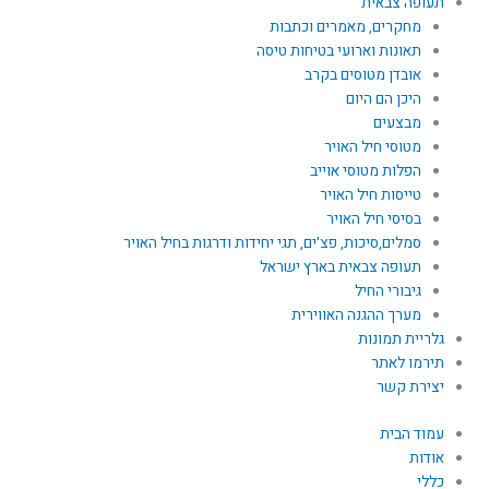
תעופה צבאית
מחקרים, מאמרים וכתבות
תאונות וארועי בטיחות טיסה
אובדן מטוסים בקרב
היכן הם היום
מבצעים
מטוסי חיל האויר
הפלות מטוסי אוייב
טייסות חיל האויר
בסיסי חיל האויר
סמלים,סיכות, פצ'ים, תגי יחידות ודרגות בחיל האויר
תעופה צבאית בארץ ישראל
גיבורי החיל
מערך ההגנה האווירית
גלריית תמונות
תירמו לאתר
יצירת קשר
עמוד הבית
אודות
כללי