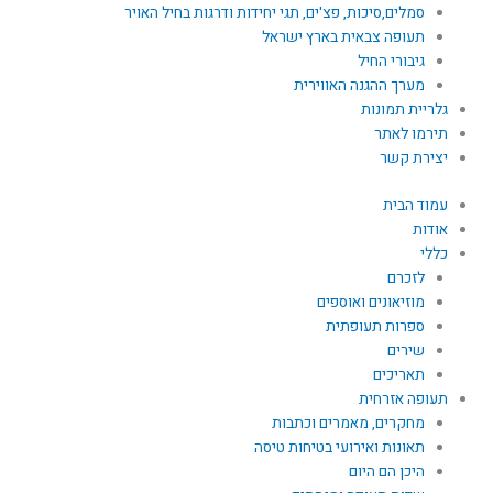
סמלים,סיכות, פצ'ים, תגי יחידות ודרגות בחיל האויר
תעופה צבאית בארץ ישראל
גיבורי החיל
מערך ההגנה האווירית
גלריית תמונות
תירמו לאתר
יצירת קשר
עמוד הבית
אודות
כללי
לזכרם
מוזיאונים ואוספים
ספרות תעופתית
שירים
תאריכים
תעופה אזרחית
מחקרים, מאמרים וכתבות
תאונות ואירועי בטיחות טיסה
היכן הם היום