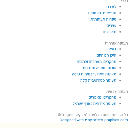
כללי
לזכרם
מוזיאונים ואוספים
ספרות תעופתית
שירים
תאריכים
תעופה אזרחית
דאייה
היכן הם היום
מחקרים, מאמרים וכתבות
שדות תעופה ומנחתים
תאונות ואירועי בטיחות טיסה
תעופה ספורטיבית קלה
תעופה צבאית
מחקרים ומאמרים
תעופה אזרחית בארץ ישראל
כל הזכויות שמורות לאתר "מרקיע שחקים" ©
Designed with ♥ by rotem-graphics.com