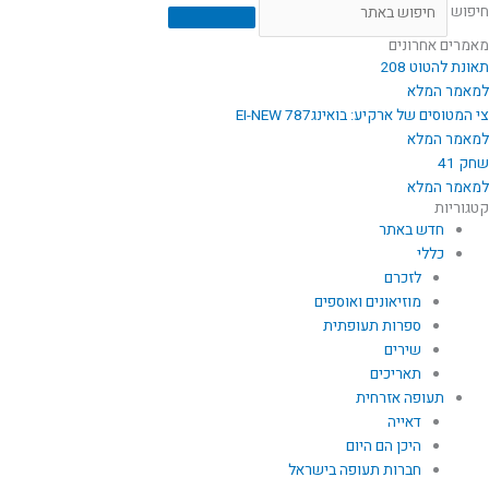
חיפוש
מאמרים אחרונים
תאונת להטוט 208
למאמר המלא
צי המטוסים של ארקיע: בואינג787 EI-NEW
למאמר המלא
שחק 41
למאמר המלא
קטגוריות
חדש באתר
כללי
לזכרם
מוזיאונים ואוספים
ספרות תעופתית
שירים
תאריכים
תעופה אזרחית
דאייה
היכן הם היום
חברות תעופה בישראל