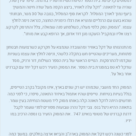
למטוסים קלים של בית הספר לטיסח השילוח שליד בורגתה. סיפר עירן שלו,
שהיה עד לתאונה: "דקל עלה לאוויר, ביצע הקפה מעל שדה חיטה והמשיך
ביעף נמוך לאורך המסלול. לקראת סוף המסלול, בגובה של ‭30‬ מטר, חבחנתי
שהוא בועט עם הרגליים ומוציא את רגלו הימנית החוצה, כנראה ניסה לחלץ
עצמו. "המסוק נסק כלפי מעלה, כשלפתע פנה שמאלה, צלל והתרסק לקרקע.
רצנו אליו ובמקביל הזעקנו מגן דוד אדום, אך הרופא קבע את מותו".
מהתנהגותו של דקל באוויר ומהעובדה שנמצא על חקרקע כשרצועות חבטחון
פתוחות, מעריכים שהטייס חש בתקלה כלשהי, וניסה לחלץ את עצמו בשניות
שקדמו להתרסקות. הטייס הראשי של בית הספר השילוח, דור ורניק, מסד
שדקל לא טס במסגרת בית הספר. את המסוק הזעיר רכש דקל יחד עם קברניט
אחר באל על.
המסוק החד מושבי, שכמוהו יש רק שנים בארץ, אינו מקובל בקרב הטייסים,
בגלל בעיות בטיחות. טייסים שהיו אתמול באיזוד התאונה, סיפרו, כי לפני כמה
חודשים היתה לדקל תאונה קלה באותו מסוק ליד משטח הנחיתה בעין שמר.
בתאונה ההיא ניצל בנס. צבי דקל נהרג שבועות ספורים לפני שעמר לקבל
דרגת קברניט של מטוסי בואינג ‭. 747‬ את המסוק הזעיר בו נספה הרכיב במו
ידיו.
לפני כשנה רכש דקל את המסוק בארה"ב והביאו ארצה בחלקים. במשך כמה