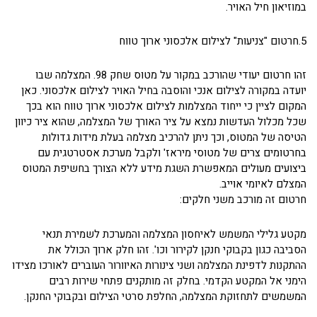
במוזיאון חיל האויר.
5.חרטום "צניעות" לצילום אלכסוני ארוך טווח
זהו חרטום יעודי שהורכב במקור על מטוס שחק 98. המצלמה שבו
יועדה במקורה לצילום אנכי והוסבה בחיל האויר לצילום אלכסוני. כאן
המקום לציין כי ייחוד המצלמות לצילום אלכסוני ארוך טווח הוא בכך
שכל מכלול העדשות נמצא על ציר האורך של המצלמה, שהוא ציר כיוון
הטיסה של המטוס, וכך ניתן להרכיב מצלמה בעלת מידות גדולות
בחרטומים צרים של מטוסי מיראז' ולקבל מערכת אסטרטגית עם
ביצועים מעולים המאפשרת השגת מידע ללא הצורך בחשיפת המטוס
המצלם לאיומי אוייב.
חרטום זה מורכב משני חלקים:
מקטע גלילי המשמש לאיחסון המצלמה והמערכת לשמירת תנאי
הסביבה כגון בקבוקי חנקן לקירור וכו'. זהו חלק ארוך הכולל את
ההתקנות לדפינת המצלמה ושני צינורות האיוורור העוברים לאורכו מצידו
הימני אל המקטע הקדמי. בחלק זה מותקנים פתחי שירות רבים
המשמשים לתחזוקת המצלמה, החלפת סרטי הצילום ובקבוקי החנקן.