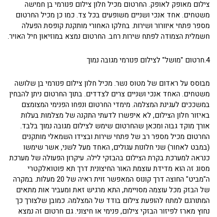
צילום מאופק לאופק. החרטום מכיל חלון צילום פנורמי בן חמישה
משטחים. אחד אנכי ושניים משופעים בכל צד. כמו כן מכיל החרטום
מספר פתחי איוורור ושירות. בחלקו האחורי מותקנת קופסת הפעלה
חשמלית הצמודה לפתח שירות רחב. החרטום נמצא במוזיאון חיל האויר.
4.חרטום "מושל" לצילום פנורמי מגובה נמוך
מבוסס על ראדום של מטוס נשר. מכיל חלון צילום פנורמי בן שלושה
משטחים. האחד אנכי ושניים צרים לצדדים. בתוך החרטום ניתן להבחין
במשככים לעגינת המצלמה. מימדי החרטום ונפחו הפנימי המצומצם
באיזור חלון הצילום, לא איפשרו לדעתי התקנה של מצלמות בעלות
אורך מוקד גבוה ומכאן שהחרטום שימש לצילום מגובה נמוך בלבד.
החרטום מכיל מספר רב של פתחי שירות ובצידו השמאלי מותקנים
(במבט לאחור) שני חלונות עגולים, האחד מעל לשני, אשר שימשו
כנראה למערכת בקרת הצילום בהבזקי לילה. עיקרון הפעולה של מערכת
מסוג זה הוא מדידת עוצמת האור החיצונית דרך תא פוטואלקטרי
ה"מביט" החוצה דרך קונוס המאפשר זוית ראיה של 20 מעלות. במקרה
של הבזק מכל עוצמה מסויימת, התא מרגיש זאת ומעביר אות מתאים
המתורגם למתח להופעת צילום בודד של המצלמה. כמובן שלצורך כך
נחוץ מארז לפיזור הבזקי צילום, פנימי או חיצוני. גם חרטום זה נמצא