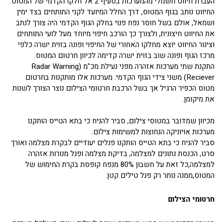
העברת חיווט חשמלי מהמערכות בסעיף 2 אל חלקו הקדמי של המטוס.
החיווט נותב בגוף המטוס, דרך החלל המיועד לקני התותחים בצד ימין
ושמאל, אולם בשל חוסר נפח פנוי בחלק הגוף הקדמי היה צורך לנתב
את החיווט חיצונית, ולצורך כך הורכב חיפוי מיוחד מעל לועי התותחים
וצינור החיווט יוצא מחלקו האחורי של החיפוי ופונה בזוית ישרה כלפי
מרכז הגוף ופונה שוב בזוית ישרה קדימה לכיוון חרטום המטוס.
התקנת שתי מערכות אזהרה מפני נעילת מכ"מ (Radar Warning
Reciever) משני צידי הגוף הקדמי. מערכות אלו מותקנות בחרטום
מטוס הכפיר הרגיל אך בשל הרכבת חרטומי הצילום נוצר הצורך לשנות
את מיקומן.
מכיוון שמדובר במטוסי צילום, סביר להניח כי בתא הטייס הותקנו
מערכות אויוניקה הנחוצות למשימות צילום.
סביר להניח כי בתא הטייס הותקנו פנלים יעודיים לבקרת מצלמה ואורך
סרט, הכנסת נתונים למצלמה, בדיקת מצלמה ופנל מנורות אזהרה
למצלמה,כל זאת על חשבון 80% מנפח קופסת בקרת החימוש של
המטוס,ממנה נותר רק פנל טילים קטן.
חרטומי הצילום