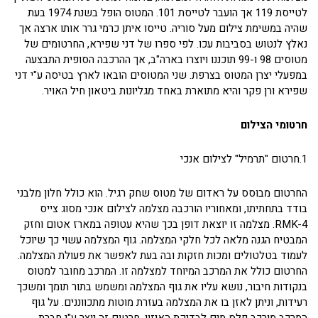
לטייסת 119 אך הועבר לטייסת 101. המטוס הופל בשנת 1974 בעת
שהיה במשימת צילום מעל סוריה. טייסו איתן כרמי גרר אותו ארצה אך
נאלץ לנטוש בסביבות עכו. לפי ספרו של דני שפירא, החרטומים של
מטוסים 98 ו-99 תוכננו ויוצרו בארה"ב, אך ההרכבה הסופית התבצעה
במפעלי יצרן המטוס בצרפת. שני המטוסים הובאו לארץ בטיסה ע"י דני
שפירא ורן פקר והיא מתוארת באחד מגליונות ביטאון חיל האויר.
חרטומי הצילום
1.חרטום "תרמיל" לצילום אנכי
החרטום מבוסס על ראדום של מטוס שחק רגיל. הוא כולל חלון מלבני
בודד בתחתיתו, ומאחוריו הורכבה מצלמה לצילום אנכי מסוג צייס
RMK-4. מצלמה זו יוצאת דופן בכך שהיא עטופה במארז אטום וחזק
המבטיח הגנה מלאה לכל חלקי המצלמה. גוף המצלמה עשוי כך שיוכל
לעמוד בטלטולים ומכות חזקות ובה בעת לאפשר את פעולת המצלמה.
החרטום כולל את המרכב המיוחד למצלמה זו. המרכב מחובר למטוס
בנקודות חיבור, נושא עליו את גוף המצלמה ומשמש בתור תומך ומשכך
רעידות, וניתן לאזן בו את המצלמה בעזרת מוטות מתכווננים. על גוף