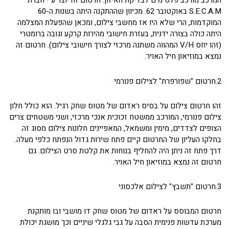
המרכב מורכב פלס מים לבדיקת האיזון. חרטום זה יוצר ע"י חברת
S.E.C.A.M באוקטובר 62. מכיוון שההתקנה היתה בשנות ה-60
המוקדמות, הרי שלא היו אז מחשבי צילום, ומכאן שהפעלת המצלמה
היתה כולה בצורה ידנית, בעזרת חישובי מהירות קרקע וגובה ברומטרי
(זהו יחס V/H המהווה משתנה מרכזי לצורך חישובי צילום). חרטום זה
נמצא במוזיאון חיל האויר.
2.חרטום "שפורפרת" לצילום פנורמי
זהו חרטום צילום על בסיס ראדום של מטוס שחק רגיל. הוא כולל חלון
צילום פנורמי, המורכב ממשטח זכוכית אנכי מרכזי, ושני משטחים צרים
הצופים לצדדים, מימין ומשמאל, המאפיינים חלונות צילום מסוג זה.
בחלקו העליון של החרטום קיים פתח שירות גדול הנפתח כלפי מעלה.
דרך פתח זה ניתן היה להחליף בנוחות את קלטת סרט הצילום. גם
חרטום זה נמצא במוזיאון חיל האויר.
3.חרטום "תשבץ" לצילום אלכסוני
חרטום המבוסס על ראדום של מטוס שחק דו מושבי ובו מותקנת
מערכת עדשות פנימית הסבה על גבי גלגלי שיניים וכך מושגת יכולת