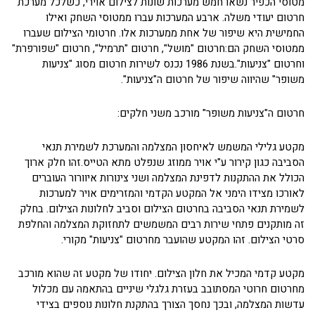
מטוסי הכפיר נשאו חמש מערכות שונות לצילום אוירי, כשלכל מערכת
חרטום יעודי משלה. ארבע המערכות עברו ממטוסי השחק ואילו
החמישית היא שיפור של אחת ממערכות אלו. חרטומי הצילום שעברו
ממטוסי השחק הם:חרטום "מושל", חרטום "תרמיל", חרטום "שפורפרת"
וחרטום "צניעות".בשנת 1986 נכנס לשירות חרטום מסוג "צניעות
משופר" שהיווה שיפור של חרטום ה"צניעות".
חרטום ה"צניעות משופר" מורכב משני חלקים:
מקטע גלילי המשמש לאיחסון המצלמה והמערכת לשמירת תנאי
הסביבה כגון קירור ע"י אויר ממוזג שנפלט מתא הטייס.זהו חלק ארוך
הכולל את ההתקנות לדפינת המצלמה ושני צינורות איוורור העוברים
לאורכו מצידו הימני אל המקטע הקדמי והמזרימים אויר למערכות
לשמירת תנאי הסביבה בחרטום הצילום וסביב לחלונות הצילום. בחלק
זה מותקנים פתחי שירות רבים המשמשים לתחזוקת המצלמה והחלפת
סרטי הצילום. זהו המקטע שהועבר מחרטום "צניעות" מקורי.
מקטע קדמי המכיל את חלון הצילום. יחודו של מקטע זה שהוא מורכב
מחרטום חרוטי המסתובב בעזרת גלגלי שיניים בהתאמה עם מכלול
עדשות המצלמה, ובכך נחסך הצורך בהתקנת חלונות נוספים בצידי