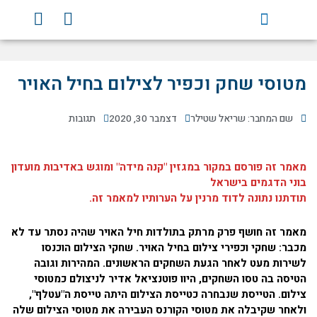
ילוג
Y
F
תוכן
o
a
u
c
t
e
u
b
מטוסי שחק וכפיר לצילום בחיל האויר
b
o
e
o
שם המחבר: שריאל שטילר
דצמבר 30, 2020
תגובות
k
מאמר זה פורסם במקור במגזין "קנה מידה" ומוגש באדיבות מועדון
בוני הדגמים בישראל
תודתנו נתונה לדוד מרנין על הערותיו למאמר זה.
מאמר זה חושף פרק מרתק בתולדות חיל האויר שהיה נסתר עד לא
מכבר: שחקי וכפירי צילום בחיל האויר. שחקי הצילום הוכנסו
לשירות מעט לאחר הגעת השחקים הראשונים. המהירות וגובה
הטיסה בה טסו השחקים, היוו פוטנציאל אדיר לניצולם כמטוסי
צילום. הטייסת שנבחרה כטייסת הצילום היתה טייסת ה"עטלף",
ולאחר שקיבלה את מטוסי הקורנס העבירה את מטוסי הצילום שלה