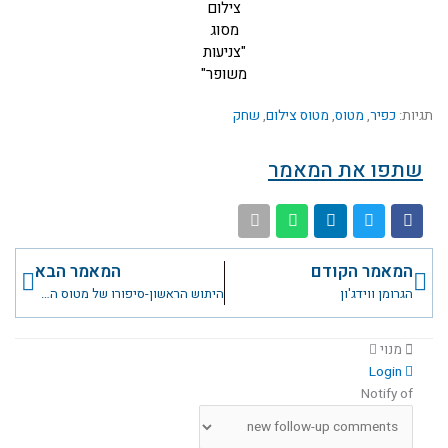
צילום
מסוג
"צניעות
משופר"
תגיות:
כפיר
,
מטוס
,
מטוס צילום
,
שחק
שתפו את המאמר
קודם
הבא
המאמר הקודם
המאמר הבא
הגרומן ווידג'ון
היתוש הראשון-סיפורו של מטוס המוסקיטו הראשון בח"א
מנוי
Login
Notify of