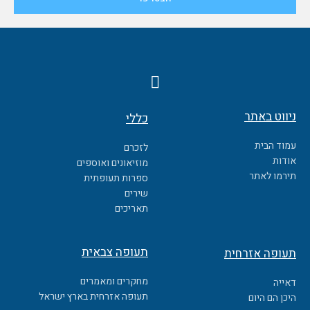
F
a
c
ניווט באתר
כללי
e
b
עמוד הבית
לזכרם
o
אודות
מוזיאונים ואוספים
o
תירמו לאתר
ספרות תעופתית
k
שירים
תאריכים
תעופה צבאית
תעופה אזרחית
מחקרים ומאמרים
דאייה
תעופה אזרחית בארץ ישראל
היכן הם היום