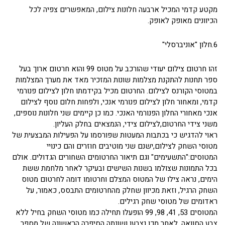
מקטע קדמי המכיל ארבעה חלונות צילום, המאפשרים צפיה לכל
הכיוונים מאופק לאופק.
6.חלון "אוניברסלי"
זהו חרטום צילום יעודי שהורכב על מטוס 99 והוא חרטום ארוך בעל
ספר תחנות להתקנת מצלמות שונות המזכיר מאד את מערך המצלמות
במטוסי הקורנס לצילום. החרטום מכיל בקידמתו חלון לצילום פנורמי
קדמי, ומאחור חלון לצילום פנורמי אנכי, ולפחות חלום נוסף לצילום
אנכי מאחורי החלון הפנורמי האנכי. כמו כן קיימים שני חלונות נוספים,
משני צידי החרטום,לצילום צידי, הנמצאים בחלק העליון.
ראוי להדגיש כי בכתבות המעטות שפורסמו על הפעילות המבצעית של
מטוסי השחק לצילום,ישנם שני מוטיבים חוזרים והם כינויי
המטוסים:"התשעימים" וגם תיאור החרטומים השחורים הגדולים. אולם
בכל התמונות שצולמו בשנות השישים ובעיקר לאחר מלחמת ששת
הימים, נראה צילו של המטוס המצלם וחרטומו דומה לחרטום מטוס
השחק הרגיל, וזאת מכיוון שחלק מהחרטומים התבסס, כאמור, על
ראדומים של מטוסי שחק רגילים.
המטוסים 53, 41, 98, 99 הופעלו תחילה כמו מטוסי השחק בחיל ללא
צבע הסוואה. לאחר מכן נצבעו ושונתה הסיפרה הראשונה של מספר