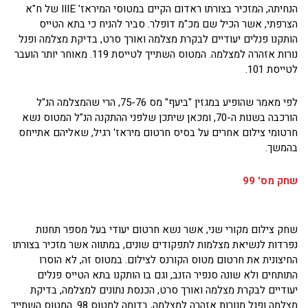
הנחיתה, המזכיר בצורתו ראדום הקיים במטוסי המיראז' IIIE של ח"א
הצרפתי, אשר הכיל שם מכ"מ דופלר. סביר להניח כי בתא הטייס
הותקנו פנלים יעודיים לבקרת מצלמה ואורך סרט, בדיקת מצלמה ופנל
נורות אזהרה למצלמה. המטוס השתייך לטייסת 119. מאוחר יותר הועבר
לטייסת 101.
לפי מאמר שהופיע במגזין "ביעף" מס 75-76, הרי שהמצלמה הנ"ל
הורכבה בשנות ה-70, ומכאן שיתכן שלפני ההתקנה הנ"ל המטוס נשא
חרטומי צילום אחרים על בסיס חרטום מיראז' רגיל, שאליהם אתייחס
בהמשך.
שחק מס' 99
שחק צילום מקורי שני, אשר נשא חרטום יעודי בעל מספר תחנות
נפרדות לנשיאת מצלמות לתפקודים שונים, במתווה אשר מזכיר בצורתו
החיצונית את חרטום מטוס הקורנס לצילום. במטוס זה, לא הוסרו
התותחים ולא שונה סנפיר הזנב, וגם בו הותקנו בתא הטייס פנלים
יעודיים לבקרת מצלמה ואורך סרט, הכנסת נתונים למצלמה, בדיקת
מצלמה ופנל מנורות אזהרה למצלמה, בדומה למטוס 98. המטוס השתייך