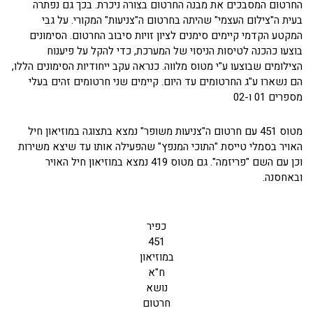
החרטום המסבכים את מבנה החרטום בצורה ניכרת. בכך גם נפתרה
בעית ה"צילום העצמי" שהיתה בחרטום ה"צניעות" המקורי. על גבי
המקטע הקדמי קיימים סימנים לציון זויות סיבוב החרטום. הסימונים
בוצעו כהכנה לטיסות הניסוי של המערכת, כדי להקל על פיענוח
הצילומים שבוצעו ע"י מטוס מלווה. כנראה עקב ייחודיות הסימונים הללו,
הם נשארו ע"ג החרטומים עד היום. קיימים שני חרטומים זהים בעלי
מספרים 01 ו-02
מטוס 451 עם חרטום ה"צניעות משופר" נמצא בתצוגה במוזיאון חיל
האויר בסמלי טייסת "התוכי המנפץ" שהפעילה אותו עד שיצא משירות
וכן עם השם "פריזמה". גם מטוס 419 נמצא במוזיאון חיל האויר
ובאחסנה.
כפיר
451
במוזיאון
ח"א
נושא
חרטום