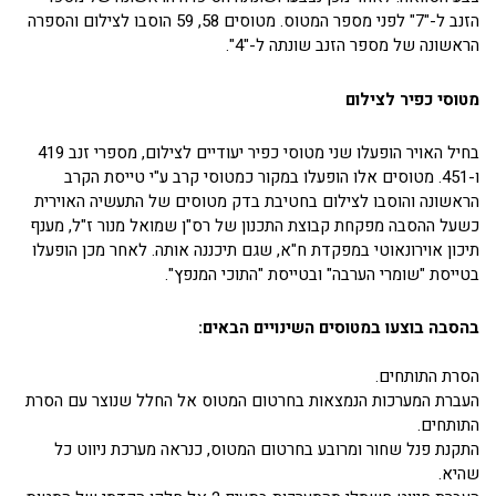
הזנב ל-"7" לפני מספר המטוס. מטוסים 58, 59 הוסבו לצילום והספרה
הראשונה של מספר הזנב שונתה ל-"4".
מטוסי כפיר לצילום
בחיל האויר הופעלו שני מטוסי כפיר יעודיים לצילום, מספרי זנב 419
ו-451. מטוסים אלו הופעלו במקור כמטוסי קרב ע"י טייסת הקרב
הראשונה והוסבו לצילום בחטיבת בדק מטוסים של התעשיה האוירית
כשעל ההסבה מפקחת קבוצת התכנון של רס"ן שמואל מנור ז"ל, מענף
תיכון אוירונאוטי במפקדת ח"א, שגם תיכננה אותה. לאחר מכן הופעלו
בטייסת "שומרי הערבה" ובטייסת "התוכי המנפץ".
בהסבה בוצעו במטוסים השינויים הבאים:
הסרת התותחים.
העברת המערכות הנמצאות בחרטום המטוס אל החלל שנוצר עם הסרת
התותחים.
התקנת פנל שחור ומרובע בחרטום המטוס, כנראה מערכת ניווט כל
שהיא.