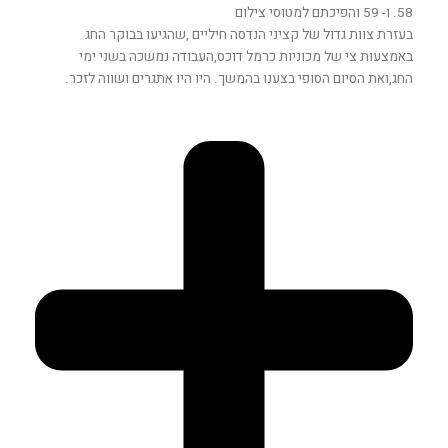
58. ו- 59 והפיכתם למטוסי צילום
בעזרת צוות גדול של קציני הנדסה חיליים ,שהגיעו בבוקר החג
באמצעות צי של מכוניות כרמל דוכס,העבודה נמשכה בשני ימי
החג,ואת הסיום הסופי בצענו בהמשך. היו היו אתגרים ושווה לזכר.