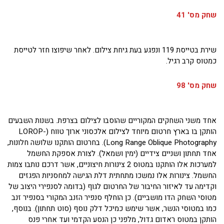
שחק מס' 41
שירת בטייסת 119 ונפגע בעת גיחת צילום. לאחר שיפוצו חזר לטייסת
כמטוס קרב רגיל.
שחק מס' 98
אחד משני השחקים המקוריים שהוסבו לצילום בצרפת. בשנות השבעים
הותקן בו בארץ חרטום מיוחד לצילום אלכסוני ארוך טווח (LOROP-
Long Range Oblique Photography). בחרטום הותקנו שלושה חלונות,
אחד תחתון ושניים צידיים (ימין ושמאל). לצורת אספקת החשמל
למערכות אלו הותקנו במטוס 2 צינורות חיצוניים, אשר דרכם נותבו צמות
החשמל. צינורות אלו נמשכו מתחתית דלת הגישה למחסניות הפגזים
וקדימה עד לאיזור החיבור של החרטום לגוף (בדומה לסנפירי היצוב של
מטוסי השחק הדו מושביים). כן הוחלף סנפיר הזנב המקורי בסנפיר זנב
כמו במטוסי הנשר, אשר שימש כמיכל דלק נוסף (סוט תחתון). בנוסף,
הותקן במטוס ראדום גדול, מלפני כן הנסע הקדמי ועד אחרי פנס