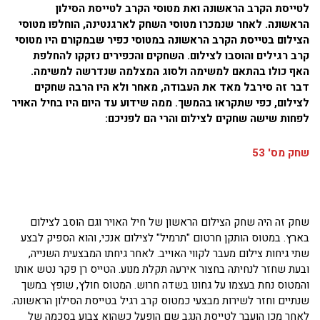
לטייסת הקרב הראשונה ואת מטוסי הקרב לטייסת הסילון
הראשונה. לאחר שנמכרו מטוסי השחק לארגנטינה, הוחלפו מטוסי
הצילום בטייסת הקרב הראשונה במטוסי כפיר שבמקורם היו מטוסי
קרב רגילים והוסבו לצילום. השחקים והכפירים נזקקו להחלפת
האף כולו בהתאם למשימה ולסוג המצלמה שנדרשה למשימה.
דבר זה סירבל מאד את העבודה, מאחר ולא היו הרבה שחקים
לצילום, כפי שתקראו בהמשך. ממה שידוע עד היום היו בחיל האויר
לפחות שישה שחקים לצילום והרי הם לפניכם:
שחק מס' 53
שחק זה היה שחק הצילום הראשון של חיל האויר וגם הוסב לצילום
בארץ. במטוס הותקן חרטום "תרמיל" לצילום אנכי, והוא הספיק לבצע
שתי גיחות צילום מעבר לקווי האוייב. לאחר גיחתו המבצעית השנייה,
ובעת שחזר לנחיתה בחצור אירעה תקלת מנוע. הטייס רן פקר נטש אותו
והמטוס נחת בעצמו על גחונו בשדה חרוש. המטוס חולץ, שופץ במשך
שנתיים וחזר לשירות מבצעי כמטוס קרב רגיל בטייסת הסילון הראשונה.
לאחר מכן הועבר לטייסת הנגב שם הופעל כשהוא צבוע בסכמה של