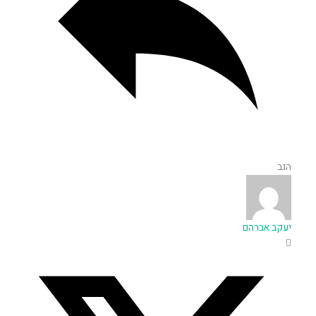
הגב
יעקב אברהם