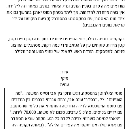
מוודאים איזה פרט בעניין הנתיב ומזג האוויר בנתיב. מאחר וזה ליל ירח,
אין בעיה מיוחדת להזדהות, אך ליתר בטחון הנווט יארגן בהמשך גם את
ציוד נווט האסטרו, עם הסקסטנט המסורבל (קביעת מיקומנו על ידי
קריאת כוונים מהכובכים).
בקוקפיט רוטינה רגילה, שני הטייסים יושבים בתוך תא קטן טייס קטן,
קטן מידות, פוקחים עין על הנתיב ומדי כמה דקות, מסתכלים החוצה,
פנימה, למפסקים, הורדת ראש לפאנל של נתוני מנוע וחוזר חלילה.
איור:
מיקי
עמית
מוטי האלחוטן בהפסקה, ניגש ורוכן בין אבי וטייס המשנה, …"מה
העניינים"…?? , "בסדר" עונה אבי, "היום עברתי בצהרים בין החדרים
עם טופס המשכנתא לדירה החדשה והחתמתי את כל מי שהסתובב
עם ידיים בכיסים, סה"כ 5 ערבים, סכום לא משהו.. 70,000 לירות.."
.."יצאתי לטיסה כשרותי צריכה ללדת כל רגע, מקווה שהיא תסתדר
עם אמא שלה אם יתקפו איזה צירים הלילה"… (באותה תקופה היה