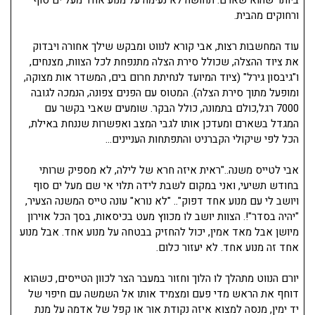
ורחוקים מהבית.
עוד המחשבות רצות, אבי קורא לנווט ומבקש שילך אחורה ויבדוק
את ציוד ההצלה, שכולל סירת הצלה מתנפחת לכל הצוות, מצנחים,
ו"גיבסון גירל" (ציוד המיועד לנחיתת חרום בים, המשדר אות מצוקה,
ומופעל מתוך סירת הצלה). המטוס עם הפנים צפונה, הנמכה לגובה
7000 רגל,כולם בתמונה, כולל הבקר. שומעים שאבי בקשר עם
המגדל בשארם ומעדכן אותו לגבי המצב ואפשרות שננחת באילת,
הכל לפי שיקולי הקברניט והתפתחות העניינים…
אבי לטייס משנה.."ראית איזה חרא של לילה, לא מספיק שרותי
בחודש תשיעי, ואני במקום לשבת לידה תלוי אי שם מעל ים סוף
ויושב לי עם מנוע אחד דפוק".. "לא נורא" עונה טייס המשנה הצעיר,
"יהיה בסדר"!. הצוות יושב לו מכווץ מעט בכיסאות, בסך הכל אוירון
מיושן אבל מאד אמין, יכול להחזיק בבטחה על מנוע אחד. אבל מנוע
אחד זה מנוע אחד. לא יעזור כלום.
יורם הנווט מתהלך לו הלוך וחזור במעבר הצר לכוון הטייסים, כשהוא
דוחף את הראש מדי פעם ומצמיד אותו אל השמשה עם חיפוי של
יד ימין, מנסה למצוא איזה נקודת אור או קפל של אדמה על מנת