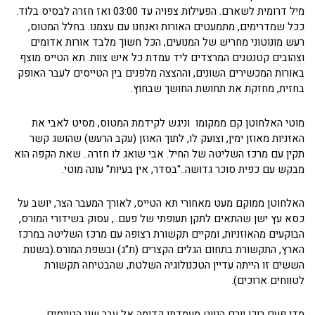
מיל דרומית לשארם. הפעילות צפויה עד 03:00 ואז חזרה לבסיס בלוד.
ככל שמדרימים, מתמעטים האורות ואנחנו עם עצמנו. בחלל המטוס,
רעש מונוטוני מחריש של המנועים, הכל חשוך מלבד אורות אדומים
וצהובים קטנטנים המרצדים ליד עמדת כל איש צוות. תא הטייס מוצף
באורות המכשירים השונים, וההצצה מלפנים בין הטייסים לעבר האופק
בחזית, מחזקת את תחושת החושך שבחוץ.
מוטי האלחוטן קם ממקומו וניגש לקידמת המטוס, מסיט לאבי את
האזניות מאוזן ימין, וצועק לו, לתוך האוזן (עקב הרעש) שהושג קשר
תקין עם מרכז השליטה של החיל. אבי שואג לו חזרה.. שאת הקפה הוא
מבקש עם כפית סוכר גדושה.."בסדר, אין בעיות" עונה מוטי.
האלחוטן ממוקם מעט מאחורי תא הטייס, לאורך המעבר הצר, יושב על
כסא עץ ישן שהתאים לתקן תעופתי של פעם.., עסוק בשידורי המורס,
הבוקעים מהאוזניות, ומקיים תקשורת רצופה עם מרכז השליטה במרכז
הארץ, התקשורת בתחום הגלים הקצרים (ת"ג) ובשפת המורס.(בשנות
הששים זו הייתה עדיין הטכנולוגיה השלטת, שהבטיחה תקשורת
לטווחים ארוכים).
מדי פעם רוכן יורם הנווט מעמדתו קדימה אל עבר שני הטייסים,