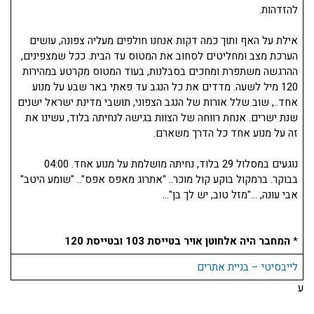
להזדהות.
אילת על האף ותוך כמה דקות אנחנו חולפים מעליה צפונה, עושים
הערכת מצב ומחליטים לסחוב את המטוס עד הבית. ככל שמצפינים,
ההרגשה משתפרת ומחכים בסבלנות, בעוד המטוס מקרטע במהירות
120 מיל לשעה. מדדים את כל הנגב עד פאתי באר שבע על מנוע
אחד.., שוב שלל אורות של הנגב הצפוני, תושבי מדינת ישראל ישנים
שנת ישרים. אנחת רווחה של הצוות בגישה לנחיתה בלוד, עשינו את
זה על מנוע אחד כל הדרך משארם.
נוגעים במסלול 29 בלוד, נחיתה מושלמת על מנוע אחד. 04:00
בבוקר. ברמקול בוקע קול מוכר.. "אתרוג מאפס אפס".. "שומע היטב"
אבי עונה, …"מזל טוב, יש לך בן"…
*
המחבר היה אלחוטן אויר בטייסת 103 ובטייסת 120
לייבסיטי – בניית אתרים
ע