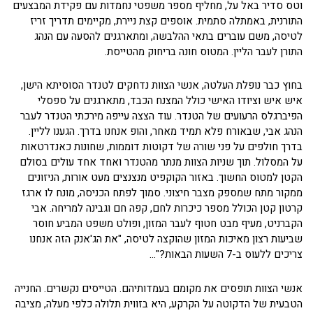
וטס סדיר באל על, מחליף מספר משפטי נחמדות עם פקידת המבצעים
התורנית, באמתלה סתמית. אוספים קצת ניירת, מקיימים תדריך זריז
לטיסה, משם עוברים בתאי ההלבשה, ומתארגנים להסעה עם הנהג
התורן לעבר הליין. המטוס חונה בריחוק מהטייסת.
בחוץ כבר נופלת העלטה, אנשי הצוות נדחקים לטנדר הסוסיתא הישן,
איש איש וציודו האישי כולל המצנח הכבד, מתארגנים על ספסלי
הפיברגלס הרעועים של הטנדר. עוד הצצה עייפה מירכתי הטנדר לעבר
הנהג אבי, שבאורח פלא תמיד מאחר, והופ אנחנו בדרך. הגענו לליין.
בדרך חולפים על פני שורה של דקוטות דוממות, שחונות כאנדרטאות
על המסלול. תוך שניות הצוות מנתר מהטנדר ואחד אחד עולים בסולם
הקטן למטוס החשוך. באזור הקוקפיט מנצנצים מעט אורות, הניזונים
ממקור מתח שמספק מצבר חיצוני. סמוך לפתח הכניסה, מונח לו ארגז
קרטון קטן הכולל מספר כיכרות לחם, קפה חם וגבינה למריחה. אבי
הקברניט, מעיף מבט חטוף לעבר המזון, ופולט משפט המביע חוסר
שביעות רצון מאיכות המזון שהוקצה לטיסה, "את הג'אנק הזה אנחנו
צריכים ללעוס ב-7 השעות הבאות?"…
אנשי הצוות תופסים את מקומם בעמדותיהם. הטייסים נקשרים. החנייה
הטבעית של הדקוטה על הקרקע, היא בזווית תלולה כלפי מעלה, מציבה