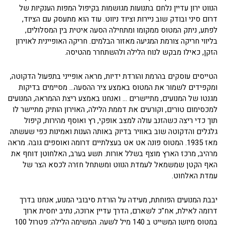
הנווט ירון עדיין נלחם בתנועות מגושמות בקיפול המפות הענקיות של
דרום סיני ובודק שוב ניירות וציוד ניווט. עוד הוא מתעסק עם הציוד,
לפתע, ניתק המטוס ממקומו ומתחילה הסעה איטית בין המסלולים,
בליווי חריקה צורמת המגיעה מאזור הבלמים. חריקה האופיינית לאוירון
הזקן, כאילו מבקש לנוח הלילה ולהשתחרר מהטיסה.
הטייסים עוסקים בהרמת והורדת ידיות, מראה אופייני בתפעול הדקוטה,
ומקפידים לשמור את המטוס באמצע ציר ההסעה… מסיימים בדיקות
מגנטו של המנועים, מתיישרים … ואנחנו באמצע ריצת ההמראה, המנועים
למכסימום טורים, וקורעים את דממת הלילה, האוירון הותיק מתיישר לו
תוך כדי ריצה כשהזנב עולה למצב אופקי, רץ ואוסף מהירות, קיפול
גלגלים והדקוטה שוב באוויר בדיוק באותה הענות ואמינות כפי שעשתה
מאז 1935. המטוס פונה אט אט בעצלתיים דרומה ואוספים גובה. מראה
מרהיב, מרכז הארץ מוצף בשלל אורות. תשע בערב, האלחוטן דוחף את
האף הקטן שמשמאל לעמדת הנווט ומשתחל חזרה לכסא הצר של
עמדת האלחוט.
יבבת המנועים הפוחתת, מעידה על הורדת סיבובי המנוע, אנחנו בדרך
דרומה לאילת, אח"כ לשארם, הדרך עדיין ארוכה, נתיב יחסית ארוך
במטוס מיושן המשייט ב 140 מיל לשעה. המשימה הלילה: פטרול 100