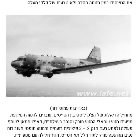
את הטייסים במין תנוחה מוזרה ולא טבעית של כלפי מעלה.
(באדיבות עמוס דור)
מתחיל הדיאלוג של הצ'ק ליסט בין הטייסים, עוברים להנעה המייגעת.
מניעים מנוע שמאל! המנוע חורק וסובב בעצלתיים, כאילו ממאן לשתף
פעולה ולפתע רעם חזק 2 – 3 פיצוצים רועמים והמנוע תופס! משב רוח
נעים מההנעה פורץ לתוך חלל תא הטייס. חוזר חלילה עם מנוע ימין.