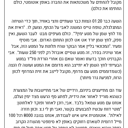
מקובל להחתים על משכנתאות את החברה באופן אוטומטי, כולם
החתימו את כולם).
השעה כבר 01:20 הצוות כבר שעתיים וחצי באוויר, תוך כדי השיחה
המתגלגלת, טופח טייס המשנה לאבי על הכתף, וצועק לו.. "ראית את
מד לחץ שמן של מנוע ימין?".. כולם מעיפים מבט לעבר השעון, ואין
ספק, לחץ שמן יורד אט אט לכוון התחום האדום.. אבי מוסיף
ומעיר.."המכונאי בליין אמר הבוקר שהיו תלונות על המנוע הזה, אבל
אמר שיהיה בסדר, זה מנוע שסיים אוברול רק לפני 250 שעות".. אבי
הקברניט חוכך בדעתו ואומר שאם גם אחרי הורדת סל"ד במנוע
הבעייתי לחץ השמן לא יתייצב הוא מדומם את המנוע ועושה לו הנצה.
(כשמדוממים מנוע עם מדחף, מקובל לייצב את זוית המדחף לכוון
הרוח, למניעת גרר מיותר).
עוד הם מתייעצים ביניהם, הידיים של אבי מתיישבות על המצערת
כשהוא מוריד לאחור את הידית, לפתע סף הרעש מצד ימין נעלם,
אנחנו עם מנוע שמאל בלבד…אבי, רוכן לאחור ופוקד לאלחוטן:
"מוטי דווח עכשיו למבצעים בקשר, ואבי תן לי נ.צ. וכוון חזרה
לאילת".. אוטומטית איש איש לעבודתו, אנחנו בגובה 8000 רגל 100
מייל דרומית לשארם רחוקים באופן לא סימפטי מהשדה הקרוב
ביותר שהוא שארם. תחושה לא נעימה על מנוע אחד מעל ים סוף