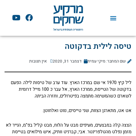
ילוג
תוכן
Y
F
o
a
u
c
t
e
u
b
טיסה לילית בדקוטה
b
o
e
o
שם המחבר: מיקי עמית
דצמבר 31, 2020
אין תגובות
k
ליל קיץ 1970 אי שם במרכז הארץ. עוד ערב של טיסות לילה. הפעם
בדקוטה של הטייסת, ממרכז הארץ, אל עבר כ 100 מייל דרומית
לשארם כשהמשימה מתמצה בפיטרולים, וחזרה הביתה.
אט אט, מתארגן הצוות, שני טייסים, נווט ואלחוטן.
הצצה קלה במבצעים, מעיפים מבט על הלוח, מבט קליל בפ"מ, הנייר לא
מזמן נפלט מהטלפרינטר. אבי, קברניט וותיק, איש מילואים בטייסת