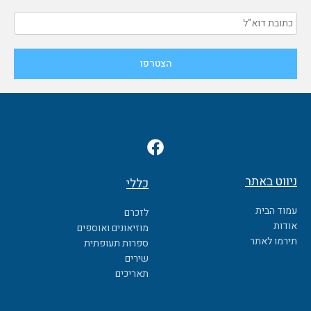
F
a
c
ניווט באתר
כללי
e
b
עמוד הבית
לזכרם
o
אודות
מוזיאונים ואוספים
o
תירמו לאתר
ספרות תעופתית
k
שירים
תאריכים