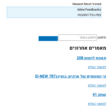
Newest
Most Vote
Inline Feedback
פה בכל התגובות
ש
רים אחרונים
ת להטוט 208
ר המלא
טוסים של ארקיע: בואינג787 EI-NEW
ר המלא
41
ר המלא