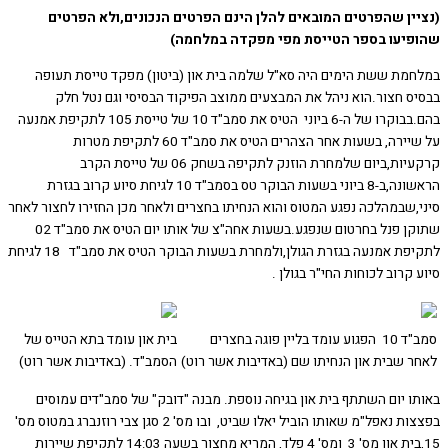
ין שהפרטים המובאים להלן הינם הפרטים הנכונים,ולא הפרטים
יעו בספר הטייסת מפי מפקדה במלחמה)
מת ששת הימים היה סא"ל שלמה בית און (ביטון) מפקד טייסת תעופה
ס חצור.הוא ניהל את המבצעים ממוצב הפיקוד הבסיסי וגם נטל חלק
בהם.בבוקרו של ה-6 ביוני הטיס את סמב"ד 10 של טייסת 105 לתקיפת אמנעה
על שיירה, בשעות אחר הצהרים הטיס את סמב"ד 60 לתקיפת מטרות
קרקעיות,ביום שלמחרת הוזנק לתקיפה בשחק 06 של טייסת הקרב
הראשונה,ב-8 ביוני בשעות הבוקר טס בסמב"ד 10 לגיחת סיוע קרוב בגזרת
,שבמהלכה נפגע המטוס והוא הנחיתו בחצרים ולאחר מכן החזירו לחצור לאחר
שתוקן פנל בחרטום שנפגע.בשעות אחה"צ של אותו יום הטיס את סמב"ד 02
לתקיפת אמנעה בגזרת הגולן,ולמחרת בשעות הבוקר הטיס את סמב"ד 18 לגיחת
קרוב לכוחות החי"ר בגולן .
סמב"ד 10 הפגוע עומד בליין פוגה בחצרים
בית און עומד בתא הטייס של
 שבית און הנחיתו שם (באדיבות אשר רוט)
הסמב"ד. (באדיבות אשר רוט)
ו יום השתתף בית און בגיחה נוספת. מבנה "דובק" של סמב"דים עמוסים
בפצצות נאפל"מ שאותו הוביל יאלו שביט, ובו מס' 2 סגן צבי רוזנברג במטוס מס'
15,בית און מס' 3 ומס' 4 פלד, המריא מחצור בשעה 14:03 לתקיפת שיירות