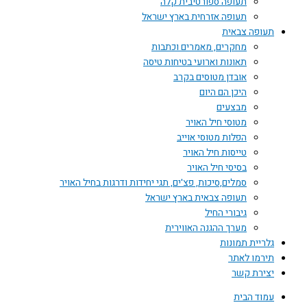
תעופה ספורטיבית קלה
תעופה אזרחית בארץ ישראל
תעופה צבאית
מחקרים, מאמרים וכתבות
תאונות וארועי בטיחות טיסה
אובדן מטוסים בקרב
היכן הם היום
מבצעים
מטוסי חיל האויר
הפלות מטוסי אוייב
טייסות חיל האויר
בסיסי חיל האויר
סמלים,סיכות, פצ'ים, תגי יחידות ודרגות בחיל האויר
תעופה צבאית בארץ ישראל
גיבורי החיל
מערך ההגנה האווירית
גלריית תמונות
תירמו לאתר
יצירת קשר
עמוד הבית