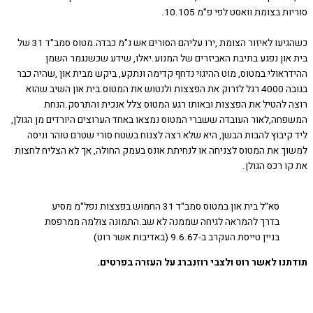
 בצומת וואסט לפי פ"מ 10.105.
כשהגיעו לאיזור הצומת ,ירו עליהם הסורים אש נ"מ כבדה.מטוס סמב"ד 31 של
און נפגע בתיבת האביזרים של המנוע.יאלו, שידע שכשנגמר השמן
ראולי במטוס, מוט ההיגוי נדחף קדימה ונתקע, ביקש מבית און ,שהיה כבר
בגובה 4000 רגל לזרוק את הפצצות ולנטוש את המטוס.בית און השיב שהוא
 להטיל את הפצצות ובאותו רגע המטוס צלל אנכית והתרסק.הנחת
חה,לאור העובדה ששברי המטוס נמצאו באחד הערוצים היורדים מן הגולן,
קיבוץ להבות הבשן, היא שלא רצה לצנוח בשטח סורי שטרם טוהר וניסה
ך את המטוס לצניחה או לנחיתת אונס בעמק החולה, אך לא הצליח לחצות
 רכס הגולן.
סא"ל בית און במטוס סמב"ד 31 החמוש בפצצות נפל"מ מסיע
בדרך להמראה לגיחה שממנה לא שב.התמונה צולמה ממרפסת
בניין טייסת העקרב ב-9.6.67 (באדיבות אשר רוט)
נו לאשר רוט ולצבי רוזנברג על העזרה בפרטים.