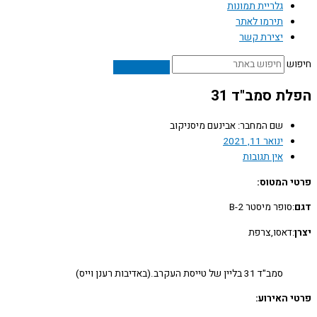
גלריית תמונות
תירמו לאתר
יצירת קשר
ש
ת סמב"ד 31
שם המחבר: אבינעם מיסניקוב
ינואר 11, 2021
אין תגובות
 המטוס:
:סופר מיסטר B-2
:דאסו,צרפת
סמב"ד 31 בליין של טייסת העקרב.(באדיבות רענן וייס)
 האירוע: