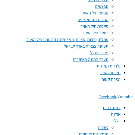
היכן הם היום
מבצעים
מטוסי חיל האויר
הפלות מטוסי אוייב
טייסות חיל האויר
בסיסי חיל האויר
סמלים,סיכות, פצ'ים, תגי יחידות ודרגות בחיל האויר
תעופה צבאית בארץ ישראל
גיבורי החיל
מערך ההגנה האווירית
גלריית תמונות
תירמו לאתר
יצירת קשר
Facebook
You
עמוד הבית
אודות
כללי
לזכרם
מוזיאונים ואוספים