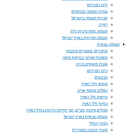
היכן הם היום
שדות תעופה ומנחתים
חברות תעופה בישראל
דאייה
תעופה ספורטיבית קלה
תעופה אזרחית בארץ ישראל
תעופה צבאית
מחקרים, מאמרים וכתבות
תאונות וארועי בטיחות טיסה
אובדן מטוסים בקרב
היכן הם היום
מבצעים
מטוסי חיל האויר
הפלות מטוסי אוייב
טייסות חיל האויר
בסיסי חיל האויר
סמלים,סיכות, פצ'ים, תגי יחידות ודרגות בחיל האויר
תעופה צבאית בארץ ישראל
גיבורי החיל
מערך ההגנה האווירית