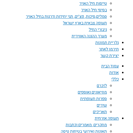
טייסות חיל האויר
בסיסי חיל האויר
סמלים,סיכות, פצ'ים, תגי יחידות ודרגות בחיל האויר
תעופה צבאית בארץ ישראל
גיבורי החיל
מערך ההגנה האווירית
גלריית תמונות
תירמו לאתר
יצירת קשר
עמוד הבית
אודות
כללי
לזכרם
מוזיאונים ואוספים
ספרות תעופתית
שירים
תאריכים
תעופה אזרחית
מחקרים, מאמרים וכתבות
תאונות ואירועי בטיחות טיסה