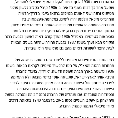
התאחדו בשנת 1936 לגוף בשם "הקלוב הארץ-ישראלי לתעופה",
שפעל אחר כך רבות בענף הדאיה. ב-1936 קיבל הקלוב גלשון פולני
מטיפוס ורונה ושני דאונים מטיפוס גרונאו בייבי. מדריך-הדאיה
והמהנדס מיכאל וולפמן יהיה לימים, במלחמת-העצמאות, בין
מהנדסי-התעופה הראשיים של שירות-האוויר. טייסי הדאונים יצחק
הננסון, אורי ברייר ובנימין כהנא, ימלאו תפקידים חשובים במלחמת
העצמאות כטייסים. באפריל 1936 נערך קורס דאיה ראשון בגבעת ברנר
והקורס הבא נערך בשנת 1937 בגבעת המורה שהיתה בשנים הבאות
לבית היוצר לעשרות דואים מהם גם מראשוני ח"א שבדרך.
בתי הספר האזרחיים הראשונים ללימוד טיס ממונע היו יוזמה של
מחתרות ההגנה והאצ"ל, על מנת להכשיר טייסים לקראת הבאות. בשנת
1936 נרשמה בארץ חברת תעופה חדשה, "אוירון". בניגוד לחברת
נתיבי-אוויר לארץ-ישראל, שנשאה אופי בריטי מובהק ולא התאימה
לצרכי הביטתון של היישוב, היתה חברת אוירון מיועדת בעיקר לצרכי
היישוב היהודי. השותפים העיקריים בחברה היו הסוכנות היהודית
והסתדרות העובדים. עם מנהליה של החברה נמנה דב הוז ומנהלה בפועל
היה יצחק בן-יעקב. השניים נספו ב-29 בדצמבר 1940 בתאונת דרכים,
ואורי מיכאלי התמנה כמנהל החברה.
ב-1937 פתחה חברת "אוירון" בית-ספר לטיסה באפיקים. לאימונים