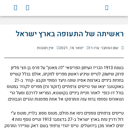
ילוג
Y
F
תוכן
o
a
u
c
t
e
u
b
ראשיתה של התעופה בארץ ישראל
b
o
e
o
שם המחבר: עדו רז
ינואר 16, 2021
אין תגובות
k
בשנת 1913 הכריז העיתון הפריסאי "לה מאטן" על פרס בן חצי מליון
פרנק שיוענק לטייס שיגיע ראשון מפריס לפקינג, אולם בגלל קשייס
בחניות ביניים בארצות אסיה שונה היעד הסופי ונקבע -קהיר. ב-21
באוקטובר יצאו שני טייסים צרפתיים (דוקור ורוּ) מפריס לקהיר במטוס
בורל דו-כנפי. לאחר חניית ביניים בקושטא, המריאו לדרכם ומעל הרי
הטאורוס נסחפו ברוח עזּה והתרסקו אל אחת מפסגות ההרים הגבוהים.
טייסים צרפתים נוספים ניסו את מזלם, מטוס מסוג בלריו, מוטס ע"י
ז'ול ודרין נחת בארץ ישראל ב-27 בדצמבר 1913 וטייס נוסף נחת 4
ימים לאחר מכן בירושלים. טייס יהודי צרפתי בשם ז'אק שניידר התרסק