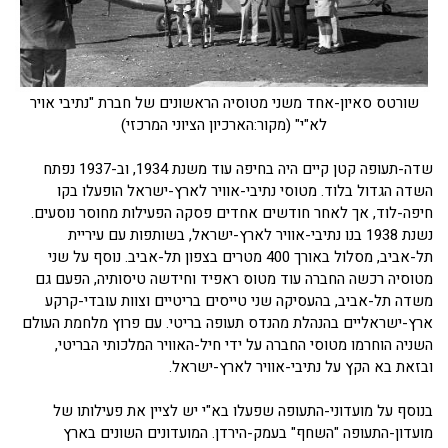
שורטס סאיון-אחד משני מטוסיה הראשונים של חברת "נתיבי אויר
לא"י" (מקור:הארכיון הציוני המרכזי)
שדה-תעופה קטן קיים היה בחיפה עוד משנת 1934, וב-1937 נפתח
השדה הגדול בלוד. מטוסי נתיבי-אוויר לארץ-ישראל הופעלו בקו
חיפה-לוד, אך לאחר חודשים אחדים פסקה הפעילות מחוסר נוסעים.
נשנת 1938 בנו נתיבי-אוויר לארץ-ישראל, בשותפות עם עיריית
תל-אביב, מסלול באורך 400 מטרים בצפון תל-אביב. נוסף על שני
מטוסיה רכשה החברה עוד מטוס ראפיד וחידשה טיסותיה, הפעם גם
משדה תל-אביב, בהעסיקה שני טייסים בריטיים וצוות עובדי-קרקע
ארץ-ישראליים בהנהלת מהנדס תעופה בריטי. עם פרוץ מלחמת העולם
השניה הוחרמו מטוסי החברה על ידי חיל-האוויר המלכותי הבריטי,
ובזאת בא הקץ על נתיבי-אוויר לארץ-ישראל.
בנוסף על מועדוני-התעופה שפעלו בא"י יש לציין את פעילותו של
מועדון-התעופה "השחף" בעמק-הירדן. המועדונים השונים בארץ