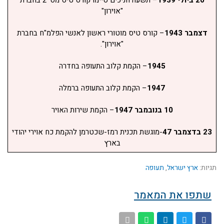
20 ביולי 1939
– תשעה חניכים סיימו קורס טיס מס' 2 בחברת
"אוירון"
דצמבר 1943
– קורס טיס מוטורי ראשון לאנשי הפלמ"ח בחברת
"אוירון".
1945
– הקמת קלוב התעופה בחדרה
1947
– הקמת קלוב התעופה ברמלה
10 בנובמבר 1947
– הקמת שירות האויר
23 בדצמבר 47
-מוגשת תכנית רמז-שכטרמן להקמת כח אוירי יהודי
בארץ
תגיות:
ארץ ישראל
,
תעופה
שתפו את המאמר