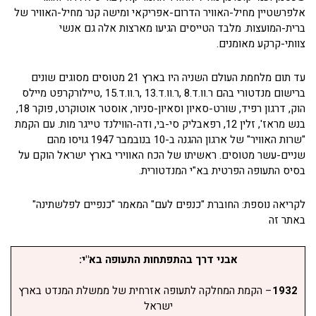
אלפרשטיין מחיל-האוויר הדרום-אפריקאי ומישה קנר מחיל-האוויר של
ברית-המועצות. מלבד הטייסים הגיעו מארצות אלה גם אנשי
צוותי-קרקע מאומנים.
עד תום מלחמת העולם השניה היו בארץ 21 מטוסים מסוגים שונים
ברישום מנדטורי בהם ר.וו.ד.8 ,ר.וו.ד.13 ,ר.וו.ד.15 ,טיילורקרפט מיילס
הוק, דרגון רפיד, שורט-סאיון וסאיון-סניור, אוסטר אוטוקרט, פוקר 18,
בנש מראז', זלין 12, רפאבליק סי-בי, ודה-הווילנד טייגר מות. עם הקמת
"שרות האוויר" של ארגון ההגנה ב-10 בנובמבר 1947 גויסו מהם
שניים-עשר מטוסים. ראשיתו של הכח האווירי בארץ ישראל הוקם על
בסיס התעופה הפרטית בא"י המנדטורית.
לקריאה נוספת: החוברת "כנפים לעם" המאמר "כנפיים לפלשתינה"
באתר זה
אבני דרך בהתפתחות התעופה בא"י:
1932
– הקמת המחלקה לתעופה אזרחית של ממשלת המנדט בארץ
ישראל