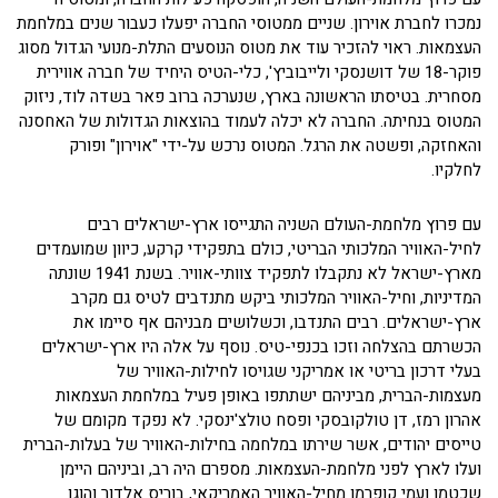
נמכרו לחברת אוירון. שניים ממטוסי החברה יפעלו כעבור שנים במלחמת
העצמאות. ראוי להזכיר עוד את מטוס הנוסעים התלת-מנועי הגדול מסוג
פוקר-18 של דושנסקי ולייבוביץ', כלי-הטיס היחיד של חברה אווירית
מסחרית. בטיסתו הראשונה בארץ, שנערכה ברוב פאר בשדה לוד, ניזוק
המטוס בנחיתה. החברה לא יכלה לעמוד בהוצאות הגדולות של האחסנה
והאחזקה, ופשטה את הרגל. המטוס נרכש על-ידי "אוירון" ופורק
לחלקיו.
עם פרוץ מלחמת-העולם השניה התגייסו ארץ-ישראלים רבים
לחיל-האוויר המלכותי הבריטי, כולם בתפקידי קרקע, כיוון שמועמדים
מארץ-ישראל לא נתקבלו לתפקיד צוותי-אוויר. בשנת 1941 שונתה
המדיניות, וחיל-האוויר המלכותי ביקש מתנדבים לטיס גם מקרב
ארץ-ישראלים. רבים התנדבו, וכשלושים מבניהם אף סיימו את
הכשרתם בהצלחה וזכו בכנפי-טיס. נוסף על אלה היו ארץ-ישראלים
בעלי דרכון בריטי או אמריקני שגויסו לחילות-האוויר של
מעצמות-הברית, מביניהם ישתתפו באופן פעיל במלחמת העצמאות
אהרון רמז, דן טולקובסקי ופסח טולצ'ינסקי. לא נפקד מקומם של
טייסים יהודים, אשר שירתו במלחמה בחילות-האוויר של בעלות-הברית
ועלו לארץ לפני מלחמת-העצמאות. מספרם היה רב, וביניהם היימן
שכטמן ועמי קופרמן מחיל-האוויר האמריקאי, בוריס אלדור והוגו