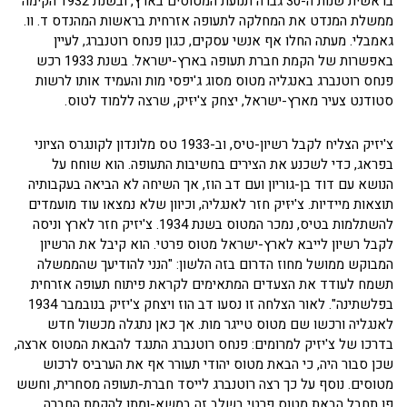
בראשית שנות ה-30 גברה תנועת המטוסים בארץ, ובשנת 1932 הקימה
ממשלת המנדט את המחלקה לתעופה אזרחית בראשות המהנדס ד. וו.
גאמבלי. מעתה החלו אף אנשי עסקים, כגון פנחס רוטנברג, לעיין
באפשרות של הקמת חברת תעופה בארץ-ישראל. בשנת 1933 רכש
פנחס רוטנברג באנגליה מטוס מסוג ג'יפסי מות והעמיד אותו לרשות
סטודנט צעיר מארץ-ישראל, יצחק צ'יזּיק, שרצה ללמוד לטוס.
צ'יזיק הצליח לקבל רשיון-טיס, וב-1933 טס מלונדון לקונגרס הציוני
בפראג, כדי לשכנע את הצירים בחשיבות התעופה. הוא שוחח על
הנושא עם דוד בן-גוריון ועם דב הוז, אך השיחה לא הביאה בעקבותיה
תוצאות מיידיות. צ'יזּיק חזר לאנגליה, וכיוון שלא נמצאו עוד מועמדים
להשתלמות בטיס, נמכר המטוס בשנת 1934. צ'יזיק חזר לארץ וניסה
לקבל רשיון לייבא לארץ-ישראל מטוס פרטי. הוא קיבל את הרשיון
המבוקש ממושל מחוז הדרום בזה הלשון: "הנני להודיעך שהממשלה
תשמח לעודד את הצעדים המתאימים לקראת פיתוח תעופה אזרחית
בפלשתינה". לאור הצלחה זו נסעו דב הוז ויצחק צ'יזיק בנובמבר 1934
לאנגליה ורכשו שם מטוס טייגר מות. אך כאן נתגלה מכשול חדש
בדרכו של צ'יזיק למרומים: פנחס רוטנברג התנגד להבאת המטוס ארצה,
שכן סבור היה, כי הבאת מטוס יהודי תעורר אף את הערביס לרכוש
מטוסים. נוסף על כך רצה רוטנברג לייסד חברת-תעופה מסחרית, וחשש
פן תחבל הבאת מטוס פרטי בשלב זה במשא-ומתן להקמת החברה.