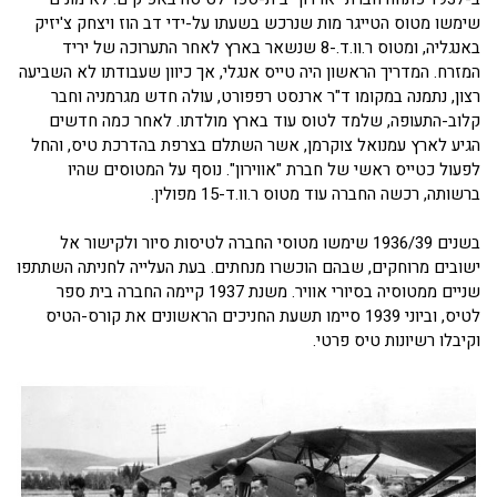
שימשו מטוס הטייגר מות שנרכש בשעתו על-ידי דב הוז ויצחק צ'יזיק
באנגליה, ומטוס ר.וו.ד.-8 שנשאר בארץ לאחר התערוכה של יריד
המזרח. המדריך הראשון היה טייס אנגלי, אך כיוון שעבודתו לא השביעה
רצון, נתמנה במקומו ד"ר ארנסט רפפורט, עולה חדש מגרמניה וחבר
קלוב-התעופה, שלמד לטוס עוד בארץ מולדתו. לאחר כמה חדשים
הגיע לארץ עמנואל צוקרמן, אשר השתלם בצרפת בהדרכת טיס, והחל
לפעול כטייס ראשי של חברת "אווירון". נוסף על המטוסים שהיו
ברשותה, רכשה החברה עוד מטוס ר.וו.ד-15 מפולין.
בשנים 1936/39 שימשו מטוסי החברה לטיסות סיור ולקישור אל
ישובים מרוחקים, שבהם הוכשרו מנחתים. בעת העלייה לחניתה השתתפו
שניים ממטוסיה בסיורי אוויר. משנת 1937 קיימה החברה בית ספר
לטיס, וביוני 1939 סיימו תשעת החניכים הראשונים את קורס-הטיס
וקיבלו רשיונות טיס פרטי.