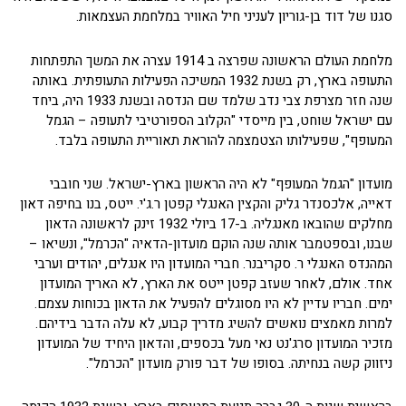
סגנו של דוד בן-גוריון לעניני חיל האוויר במלחמת העצמאות.
מלחמת העולם הראשונה שפרצה ב 1914 עצרה את המשך התפתחות
התעופה בארץ, רק בשנת 1932 המשיכה הפעילות התעופתית. באותה
שנה חזר מצרפת צבי נדב שלמד שם הנדסה ובשנת 1933 היה, ביחד
עם ישראל שוחט, בין מייסדי "הקלוב הספורטיבי לתעופה – הגמל
המעופף", שפעילותו הצטמצמה להוראת תאוריית התעופה בלבד.
מועדון "הגמל המעופף" לא היה הראשון בארץ-ישראל. שני חובבי
דאייה, אלכסנדר גליק והקצין האנגלי קפטן ר.ג'י. ייטס, בנו בחיפה דאון
מחלקים שהובאו מאנגליה. ב-17 ביולי 1932 זינק לראשונה הדאון
שבנו, ובספטמבר אותה שנה הוקם מועדון-הדאיה "הכרמל", ונשיאו –
המהנדס האנגלי ר. סקריבנר. חברי המועדון היו אנגלים, יהודים וערבי
אחד. אולם, לאחר שעזב קפטן ייטס את הארץ, לא האריך המועדון
ימים. חבריו עדיין לא היו מסוגלים להפעיל את הדאון בכוחות עצמם.
למרות מאמצים נואשים להשיג מדריך קבוע, לא עלה הדבר בידיהם.
מזכיר המועדון סרג'נט נאי מעל בכספים, והדאון היחיד של המועדון
ניזווק קשה בנחיתה. בסופו של דבר פורק מועדון "הכרמל".