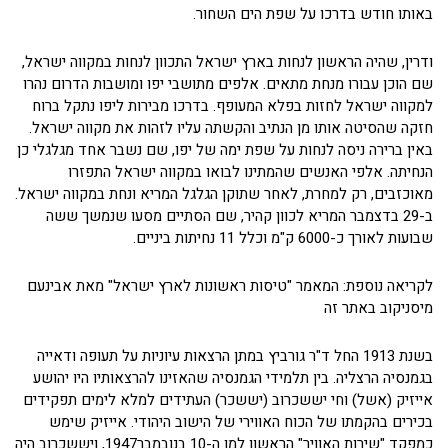
באותו חודש בדרכו על שפת הים השחור.
ודרין, שהיה הראשון לנחות בארץ ישראל התכוון לנחות במקווה ישראל,
שם הוכן עבורו מנחת מתאים. אלפים מתושבי יפו ומושבות הדרום נהרו
למקווה ישראל לחזות בפלא המעופף. בדרכו מבירות ליפו נתקל ברוח
חזקה שהסיטה אותו מן הנתיב והקשתה עליו לזהות את מקווה ישראל.
באין ברירה ניסה לנחות על שפת ימה של יפו, שם נשבר אחד מגלגלי כן
הנחיתה. אלפי האנשים שהמתינו לבואו במקווה ישראל התפזרו
מאוכזבים, רק למחרת, לאחר שתוקן הגלגל המריא ונחת במקווה ישראל.
ב-29 בדצמבר המריא לכוון קהיר, שם הסתיים מסעו שנמשך ששה
שבועות לאורך כ-6000 ק"מ וכלל 11 נחיתות ביניים.
לקריאה נוספת: המאמר "טיסות ראשונות לארץ ישראל" מאת אבינעם
מיסניקוב באתר זה
בשנת 1913 החל ד"ר גורביץ במתן הרצאות עיוניות על תעופה ודאייה
בגמנסיה הרצליה. בין תלמידי הגמנסיה שהאזינו להרצאותיו היו יהושע
אייזיק (אשל) וחי יששכרוב (יששכר) העתידים למלא לימים תפקידים
בכירים בהקמתו של הכוח האווירי של הישוב היהודי. אייזיק שימש
כמפקד "שירות האוויר" הראשון למן ה-10 בנובמבר1947, ויששכרוב היה