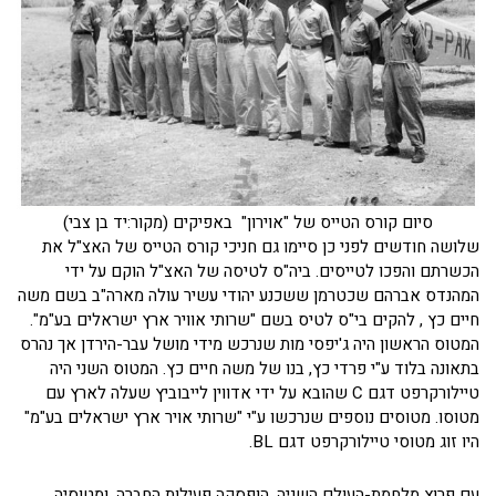
סיום קורס הטייס של "אוירון" באפיקים (מקור:יד בן צבי)
שלושה חודשים לפני כן סיימו גם חניכי קורס הטייס של האצ"ל את
הכשרתם והפכו לטייסים. ביה"ס לטיסה של האצ"ל הוקם על ידי
המהנדס אברהם שכטרמן ששכנע יהודי עשיר עולה מארה"ב בשם משה
חיים כץ , להקים בי"ס לטיס בשם "שרותי אוויר ארץ ישראלים בע"מ".
המטוס הראשון היה ג'יפסי מות שנרכש מידי מושל עבר-הירדן אך נהרס
בתאונה בלוד ע"י פרדי כץ, בנו של משה חיים כץ. המטוס השני היה
טיילורקרפט דגם C שהובא על ידי אדווין לייבוביץ שעלה לארץ עם
מטוסו. מטוסים נוספים שנרכשו ע"י "שרותי אויר ארץ ישראלים בע"מ"
היו זוג מטוסי טיילורקרפט דגם BL.
עם פרוץ מלחמת-העולם השניה, הופסקה פעילות החברה, ומטוסיה