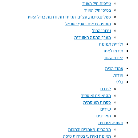
טייסות חיל האויר
בסיסי חיל האויר
סמלים,סיכות, פצ'ים, תגי יחידות ודרגות בחיל האויר
תעופה צבאית בארץ ישראל
גיבורי החיל
מערך ההגנה האווירית
גלריית תמונות
תירמו לאתר
יצירת קשר
עמוד הבית
אודות
כללי
לזכרם
מוזיאונים ואוספים
ספרות תעופתית
שירים
תאריכים
תעופה אזרחית
מחקרים, מאמרים וכתבות
תאונות ואירועי בטיחות טיסה