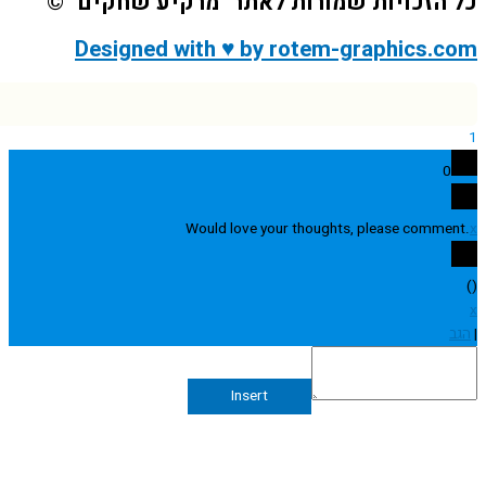
הזכויות שמורות לאתר "מרקיע שחקים" ©
Designed with ♥ by rotem-graphics.
0
Would love your thoughts, please comme
Insert