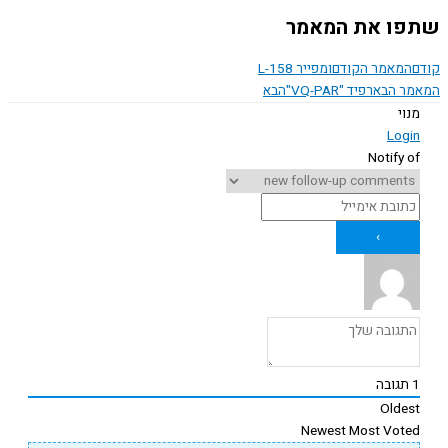
ו את המאמר
המאמר הקודם
ומפייר L-158
ר הבא
רפיד "VQ-PAR"
הבא
נוי
Logi
Notify o
תגובה
Oldes
Newest
Most Vote