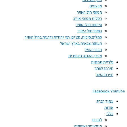
היכן הם היום
מבצעים
מטוסי חיל האויר
הפלות מטוסי אוייב
טייסות חיל האויר
בסיסי חיל האויר
סמלים,סיכות, פצ'ים, תגי יחידות ודרגות בחיל האויר
תעופה צבאית בארץ ישראל
גיבורי החיל
מערך ההגנה האווירית
גלריית תמונות
תירמו לאתר
יצירת קשר
Facebook
You
עמוד הבית
אודות
כללי
לזכרם
מוזיאונים ואוספים