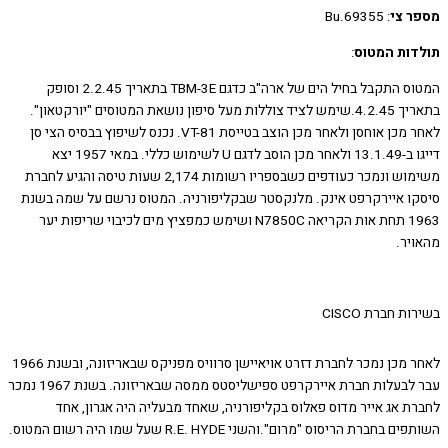
 צי
: Bu.69355
ות המטוס
:
המטוס התקבל בחיל הים של ארה"ב כדגם TBM-3E בתאריך 2.2.45 וסופק
בתאריך 4.2.45.שימש לציד צוללות מעל סיפון נושאת המטוסים "יורקטאון".
לאחר מכן אוחסן ולאחר מכן הוצב בטייסת VT-81. נכנס לשיפוץ בבסיס הצי סן
דייגו ב-13.1.49 ולאחר מכן הוסב לדגם U לשימוש כללי. במאי 1957 יצא
משימוש ונמכר כעודפים כשבספריו רשומות 2,174 שעות טיסה והגיע לחברת
ו איירקרפט אינק. מלנקסטר שבקליפורניה. המטוס נרשם על שמה בשנת
1963 תחת אות הקריאה N7850C ושימש כמפציץ מים לכיבוי שריפות יער
יר.
 חברת CISCO
לאחר מכן נמכר לחברת דזרט אויאיישן סרוויס מפניקס שבאריזונה, ובשנת 1966
עבר לבעלות חברת איירקרפט ספישליסטס ממסה שבאריזונה. בשנת 1967 נמכר
ת אג אייר מדוס פאלוס בקליפורניה, שאחד מבעליה היה אגרון, אחד
בחברת הריסוס "מרום".והשני R.E. HYDE שעל שמו היה רשום המטוס.