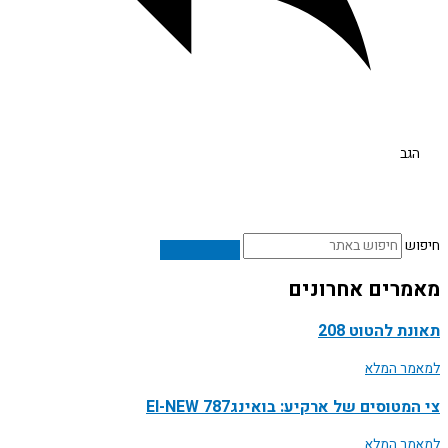
גב
ש
רים אחרונים
ת להטוט 208
ר המלא
טוסים של ארקיע: בואינג787 EI-NEW
ר המלא