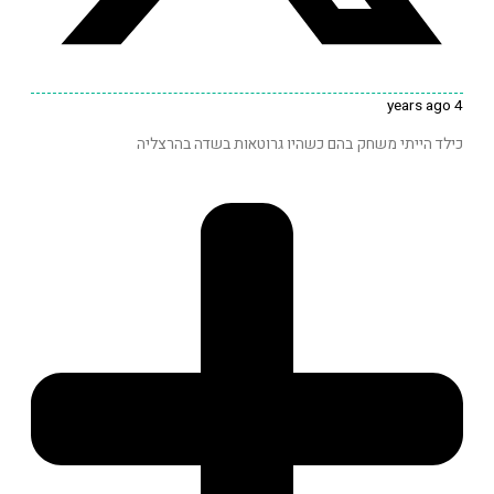
4 yea
ילד הייתי משחק בהם כשהיו גרוטאות בשדה בהרצליה