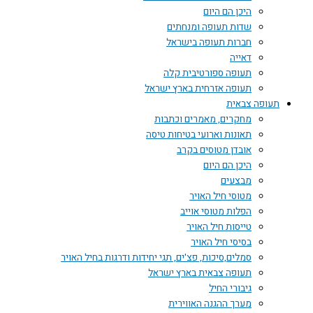
היכן הם היום
שדות תעופה ומנחתים
חברות תעופה בישראל
דאייה
תעופה ספורטיבית קלה
תעופה אזרחית בארץ ישראל
תעופה צבאית
מחקרים, מאמרים וכתבות
תאונות וארועי בטיחות טיסה
אובדן מטוסים בקרב
היכן הם היום
מבצעים
מטוסי חיל האויר
הפלות מטוסי אוייב
טייסות חיל האויר
בסיסי חיל האויר
סמלים,סיכות, פצ'ים, תגי יחידות ודרגות בחיל האויר
תעופה צבאית בארץ ישראל
גיבורי החיל
מערך ההגנה האווירית