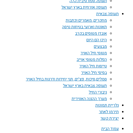
תעופה ספורטיבית קלה
תעופה אזרחית בארץ ישראל
תעופה צבאית
מחקרים, מאמרים וכתבות
תאונות וארועי בטיחות טיסה
אובדן מטוסים בקרב
היכן הם היום
מבצעים
מטוסי חיל האויר
הפלות מטוסי אוייב
טייסות חיל האויר
בסיסי חיל האויר
סמלים,סיכות, פצ'ים, תגי יחידות ודרגות בחיל האויר
תעופה צבאית בארץ ישראל
גיבורי החיל
מערך ההגנה האווירית
גלריית תמונות
תירמו לאתר
יצירת קשר
עמוד הבית