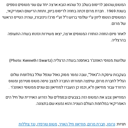
ס,שהוסב לריסוס בשלב כל שהוא הובא ארצה יחד עם שני מטוסים נוספים
בשנת 1969 . חברת מרום זכתה בחוזה לריסוס ביוון, ותחת הרישום האמריקאי,
ים הוטסו ליוון ע"י שלומי ברוש ז"ל וע"י סרג'ו גינזבורג, שהיה הטייס הראשי
רום.
 סיום החוזה הוחזרו המטוסים ארצה, יצאו משירות ונזנחו בשדה התעופה
ליה.
מטוסי האוונג'ר באחסנה בשדה הרצליה (Photo: Kenneth I Swartz)
ות עיסקת ה"גאזל", שבה נמסר מסוק גאזל שנפל שלל במלחמת שלום
ל לחברת מרום, שיפצה תמורתו החברה למצב טיסה מטוס סטירמן ומטוס
ד עבור מוזיאון ח"א, וכמו כן הועברו למוזיאון גם שנים ממטוסי האוונג'ר .
יאון צבע את המטוס הזה בצבעים ובסמלים של הזרוע האוירית של חיל הים
יקאי במלחמת העולם השניה והוא נמצא שם בתצוגה.
ת:
גרומן
,
חברת מרום
,
מוזיאון חיל האויר
,
מטוס טורפדו
,
נגד צוללות