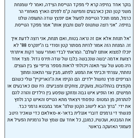
בוקר אחד בחיפה קרא לי מפקד הטייסת הצידה, ואמר לי שמנחת
משני קטן הוכן כארבעים וחמישה ק"מ לפנים הארץ מאחורי הר
כרמל, ממנו תוכל הטייסת לפעול אם יופצץ שדה התעופה שלנו
בחיפה. "אני רוצה שתטוס לשם ותבחן אותו" אמר מפקד הטייסת.
"אל תנחת אלא אם זה נראה בטוח, ואם תנחת, אני רוצה לדעת איך
זה. המנחת הזה אמור להיות מסתור קטן וסודי בו ה"יונקרס 88" לא
יוכלו למצוא אותנו לעולם". המראתי לבדי ואחרי עשר דקות איתרתי
רצועת אדמה יבשה שנכבשה בלבו של שדה תירס גדול. מצד אחד
היה מטע של עצי תאנה ויכולתי לראות מספר צריפי עץ בין העצים.
נחתתי, עצרתי וכביתי את המנוע. לפתע, מבין עצי התאנה ומתוך
הצריפים פרץ נחשול ילדים. הם הקיפו את ה"האריקיין" שלי כשהם
מקפצים בהתלהבות, צועקים, צוחקים ומצביעים. היו שם כארבעים או
חמישים. ואז הופיע איש גבוה ומזוקן שפסע בין הילדים והורה להם
להתרחק מן המטוס. טפסתי ויצאתי מתא הטייס והאיש קרב ולחץ
את ידי. "ברוך הבא לישוב הקטן שלנו" אמר במבטא גרמני כבד.
פגשתי די גרמנים דוברי אנגלית בדאר-א-סאלאם כדי שאכיר היטב
את המבטא, ועכשיו, כמובן, כל אחד עם שמץ של גרמניות הפעיל את
פעמוני האזעקה בראשי.