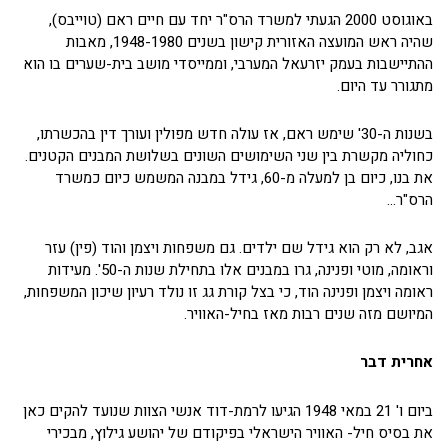
באוגוסט 2000 הגעתי למשרד הרס"ר יחד עם חיים ראם (טוייבס),
שהיה ראש המועצה האזורית קישון בשנים 1948-1980, מאבות
ההתיישבות בעמק יזרעאל המערבי, וממייסדי מושב בית-שערים בו הוא
מתגורר עד היום.
בשנות ה-30' שימש ראם, אז עולה חדש מפולין ועורך דין בהכשרתו,
כחוליה מקשרת בין שני השימושים השונים בשלושת המבנים הקטנים.
את בנו, כיום בן למעלה מ-60, גידל במבנה המשמש כיום כמשרד
הרס"ר…
אגב, לא רק הוא גידל שם ילדים. גם משפחות ויצמן והוד (פין) עזר
וראומה, מוטי ופנינה, גרו במבנים אלו בתחילת שנות ה-50'. מעידות
ראומה ויצמן ופנינה הוד, כי בצל קורת גג זו נולד רעיון שיכון המשפחות,
המיושם מזה שנים רבות מאז בחיל-האוויר.
אחרית דבר
ביום ו' 21 במאי 1948 הגיעו לרמת-דוד אנשי הצוות שנועד להקים כאן
את בסיס חיל- האוויר הישראלי בפיקודם של יהושע גילוץ, מבכירי