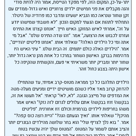
יתר-על-כן, המקום הזה, לפי מפקד הטייסת, אמור היה להיות סודי
והנה מקבלים את פני חמישים ילדים צרחניים ואיש גדול-ממדים עם
זקן שחור שנראה כמו הנביא ישעיהו ומדבר כמו פרודיה של היטלר.
התחלתי לתהות אם הגעתי למקום הנכון. "לא חשבתי שמישהו יודע
על זה", אמרתי לאיש המזוקן. האיש חייך. "אנחנו קצרנו את התירס
ועזרנו לכבוש את הרצועה," אמר. "זהו שדה התירס שלנו". "אבל מי
אתה ומי כל הילדים האלה?" שאלתי אותו. "אנחנו פליטים יהודיים",
אמר. "הילדים האלה כולם יתומים. זה הבית שלנו. " עיני האיש היו
מדהימות בברקן. האישון השחור במרכז כל אחת מהן נראה גדול יותר,
שחור יותר ומבריק יותר משראיתי אי פעם, והקשתית שהקיפה כל
אישון היתה בצבע כחול זוהר.
הילדים התלהבו כל כך ממראה מטוס-קרב אמיתי, עד שהתחילו
להדחק קרוב מאד אליו כשהם מושיטים ידיים ומניעים מעלה-מטה
את המדפים של מייצב הגובה. "לא, לא!" קראתי. "אל תעשו את זה,
בבקשה! זוזו בבקשה! אתם עלולים לגרום לזה נזק!" האיש אמר
משהו בחריפות לילדים בגרמנית וכולם זזו אחורנית. "פליטים
מהיכן?" שאלתי אותו. "ואיך הגעתם הנה?" "היית רוצה כוס קפה?"
אמר. " בוא נלך לצריף שלי" הוא בחר שלושה מהילדים הבוגרים יותר
והציב אותם לשמור על המטוס. "המטוס שלך יהיה עכשיו בטוח
לגמרי," אמר. הלכתי בעקבותיו אל תוך צריף עץ קטן שניצב בין עצי