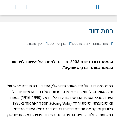
ילוג
Y
F
תוכן
o
a
u
c
t
e
u
b
רמת דוד
b
o
e
o
שם המחבר: אבי משה סגל
מרץ 9, 2021
אין תגובות
k
המאמר נכתב בשנת 2003. תודתנו למחבר על אישורו לפרסום
המאמר באתר "מרקיע שחקים".
בסיס רמת דוד של חיל האוויר הישראלי, החל כשדה תעופה צבאי של
חיל האוויר המלכותי הבריטי. עדות מרתקת על רגעיו הראשונים של
השדה מביא הסופר הבריטי הנודע רואלד דאל (1916-1990) בספרו
האוטוביוגרפי "טיסת יחיד" (Going Solo). הספר ראה אור ב-1986
בלונדון וסוקר את תקופת שירותו כטייס קרב בחיל-האוויר הבריטי
במלחמת העולם השנייה. הספר נחתם בזיכרונותיו של דאל מחזית ארץ