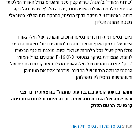
"שירות האוויר" ב"הגנה", שהיה קצין טכני ומהנדס בחיל האוויר המלכותי
הבריטי במלחמת העולם השניה וסגנו, יהודה הלב"ץ, שהיה בעל רקע
דומה. באישורו של מפקד הכנף הבריטי, התמקם כוח החלוץ הישראלי
בשטח המחנה העליון.
כיום, בסיס רמת-דוד, הינו בסיסו החשוב והמרכזי של חיל-האוויר
הישראלי בצפון הארץ והוא מכונה גם "מחנה יהודית". טייסות הבסיס
נטלו חלק פעיל בכל מלחמות ישראל. כיום, מוצבת בו כנף מבצעית
לוחמת, המצוידת בעיקר במטוסי F-16 C\D המכונים בחיל-האוויר
"ברק". יחידות נוספות של חיל-האוויר מנצלות את קרבתו היחסית של
הבסיס לגבולה הצפוני של המדינה, פורסות אליו את מטוסיהן
ומשתמשות במסלוליו בפעילותן.
מחקר בנושא הופיע בכתב העת "עתמול" בהוצאת יד בן-צבי
ובעריכתה של הגברת חנה עמית. תודה מיוחדת למתרגמת נימה
קרסו על תרגום הפרק
תגיות:
בסיס רמת דוד
,
בסיסי חיל האויר