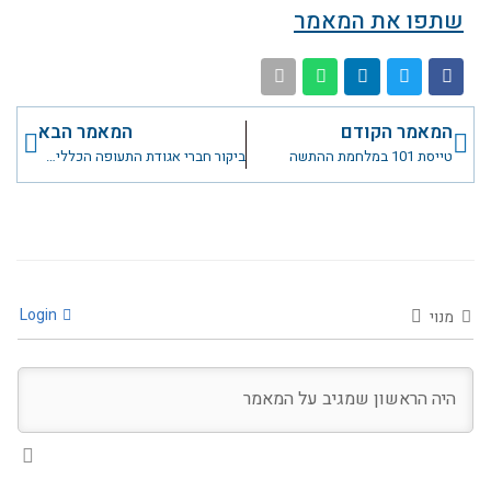
שתפו את המאמר
קודם
הבא
המאמר הקודם
המאמר הבא
טייסת 101 במלחמת ההתשה
ביקור חברי אגודת התעופה הכללית ברמת דוד
Login
מנוי