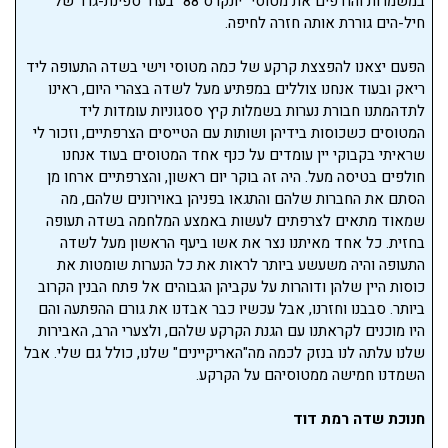
במשמרות והודפים את מטוסי "יונקרס 88" בעוד ספינת-גרר של
חיל-הים גוררת אותה חזרה לחיפה.
הפעם יצאנו להפצצת קרקע של כמה מטוסי וישי בשדה התעופה ליד
ריאק ובעוד אנחנו צוללים במפתיע מעל לשדה בצהרי היום, ראינו
לתדהמתנו חבורת נערות בשמלות קיץ ססגוניות עומדות ליד
המטוסים כשכוסות בידיהן ושותות עם הטייסים הצרפתיים, וזכור לי
שראיתי בקבוקי יין עומדים על כנף אחד המטוסים בעוד אנחנו
חולפים בטיסה מעל. היה זה בוקר יום ראשון, והצרפתיים ארחו מן
הסתם את החברות שלהם והתגאו בפניהן באוירונים שלהם, מה
שמאוד מתאים לצרפתים לעשות באמצע המלחמה בשדה תעופה
בחזית. כל אחד מאיתנו נצר את אשו ביעף הראשון מעל לשדה
התעופה והיה משעשע ביותר לראות את כל הנערות שומטות את
כוסות היין שלהן ודוהרות על עקביהן הגבוהים אל פתח הבנין הקרוב
ביותר. סבבנו וחזרנו, אבל עכשיו כבר אבדנו את גורם ההפתעה והם
היו מוכנים לקראתנו עם הגנת הקרקע שלהם, ולצערי הרב, האבירות
שלנו עלתה לנו בנזק לכמה מה"האריקיינים" שלנו, כולל גם שלי. אבל
השמדנו חמישה ממטוסיהם על הקרקע.
חנוכת שדה רמת דוד