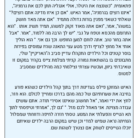
פתאומית. "כשננצח את היטלר, אולי אנגליה תתן לכם את גרמניה",
"איננו רוצים בגרמניה", אמר האיש. "אם כן איזו מדינה אתם רוצים?"
שאלתי כשאני מפגין בורות גדולה מתמיד. "אם אתה מאד חושק
במשהו", אמר, "ואם אתה מאוד זקוק למשהו, תמיד תשיג אותו . "הוא
התרומם מהכסא וטפח על גבי. "יש לך הרבה מה ללמוד, "אמר. "אבל
אתה בחור טוב. אתה לוחם למען החופש. וכך גם אני. " הוא הוליך
אותי אל מחוץ לצריף ודרך מטע עצי התאנה שהיו עמוסים בפירות
בוסר קטנים וכל הילדים התקהלו עדיין סביב ה"האריקיין" שלי,
מתבוננים בו בהשתאות גמורה. קניתי מצלמת צייס בקהיר במקום זו
שאיבדתי ביוון, ועכשיו עצרתי וצילמתי כמה מהילדים שמסביב
למטוס.
האיש המזוקן פילס בעדינות דרך בתוך קהל הילדים כשהוא פורע
בחיבה את שערותיהם של כמה מהם בדרכו ומחייך לכולם. הוא חזר,
לחץ את ידי ואמר, "אל תחשוב שאיננו אסירי תודה. אתם עושים
עבודה מצוינת. אני מאחל לכם מזל. " "גם לך, "אמרתי וטיפסתי לתוך
תא הטייס והפעלתי את המנוע. טסתי חזרה לחיפה ודווחתי שמסלול
הנחיתה נראה שמיש למדי וכן שיש במקום הרבה ילדים שאיתם
יוכלו הטייסים לשחק אם נצטרך לשהות שם.