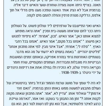
תאנה. בצריף היתה אשה צעירה שחורת-שער והאיש דיבר אליה
בגרמנית אבל לא הציג אותי. האשה שפכה מעט מים מדלי אל תוך
אלפס, הדליקה מנורת פרפין והחלה לחמם מים לקפה.
האיש ואני התיישבנו על שרפרפים ליד שולחן פשוט. על השולחן
היתה ככר לחם שנראתה מעשה-בית וסכין. "אתה נראה מופתע
למצוא אותנו כאן," אמר האיש. "נכון, "אמרתי. "לא ציפיתי לפגוש
כאן מישהו. " "אנחנו בכל מקום," אמר האיש. "אנחנו בכל רחבי
הארץ. " "סלח לי," אמרתי, "אבל אינני מבין. למי אתה מתכוון אנחנו"
"פליטים יהודיים. " באמת בתמים לא ידעתי על מה הוא מדבר.
בשנתיים האחרונות גרתי במזרח אפריקה, ובאותם זמנים המושבות
הבריטיות היו מוגבלות ומבודדות. העתונים המקומיים, שהיו חומר
הקריאה היחיד שלנו, לא הזכירו ולו במילה אחת את רדיפות היהודים
על ידי היטלר ב-1938-1939 .
לא היה לי שמץ של מושג שרצח ההמוני הגדול ביותר בהיסטוריה של
העולם מתבצע למעשה ממש באותו הזמן בגרמניה. "האם זוהי
אדמתך?" שאלתי אותו. "עדיין לא, "אמר. "אתה מתכוון שאתה מקווה
לקנות אותה ?" זמן מה התבונן בי בשקט. ואז אמר, "האדמה שייכת
כרגע לאיכר פלשתינאי, אבל הוא נתן לנו רשות לגור כאן. הוא גם