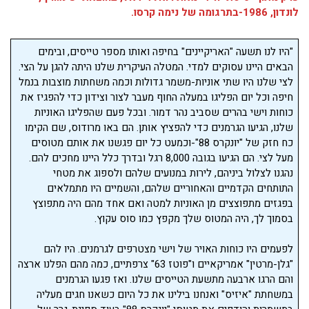
לונדון, 1986-בתרגומה של נימה קרסו.
"היו לנו תשעה "האריקיינים" בחיפה ואותו מספר טייסים, ובימים
הבאים היינו עסוקים למדי. המטלה העיקרית שלנו היתה להגן על הצי.
לצי שלנו היו שתי אוניות-משמר גדולות וכמה משחתות מוצבות בנמל
חיפה וכל יום הפליגו במעלה החוף מעבר לצור וצידון כדי להפגיז את
כוחות וישי בהרים שסביב נהר דמור. ובכל פעם שהפליגו האוניות
שלנו, הגיעו הגרמנים כדי להפציץ אותן. הם באו מרודוס, שם הקימו
כח חזק של "יונקרס 88"-וכמעט כל יום פגשנו את אותם מטוסים
מעל לצי. הם הגיעו בגובה 8,000 רגל ובדרך כלל היינו מחכים להם.
נהגנו לצלול ביניהם, לירות במנועים שלהם ולספוג את מטחי
התותחים הקדמיים והאחוריים שלהם, והשמיים היו מתמלאים
בפגזים מתפוצצים מן האוניות למטה ואם אחד מהם היה מתפוצץ
בסמוך לך, היה המטוס שלך מקפץ כמו סוס עקוץ.
לפעמים היו כוחות האויר של וישי מצטרפים לגרמנים. היו להם
"גלן-מרטין" אמריקאיים ו"פוטז 63" צרפתיים, כמה מהם הפלנו ארצה
והם הרגו ארבעה מתשעת הטייסים שלנו. ואז פגעו הגרמנים
במשחתת "איזיס" ואנחנו בילינו את כל היום כשאנו חגים מעליה