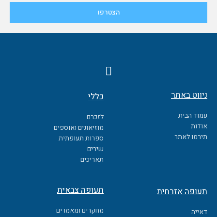
F
a
c
ניווט באתר
כללי
e
b
עמוד הבית
לזכרם
o
אודות
מוזיאונים ואוספים
o
תירמו לאתר
ספרות תעופתית
k
שירים
תאריכים
תעופה צבאית
תעופה אזרחית
מחקרים ומאמרים
דאייה