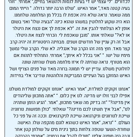
לכדורים. "לי עצמי יש די בעיות לנסות ולהשאר בחיים," אמרתי. "זוהי
בעיה קטנה מאד," אמר האיש. "שלנו הרבה יותר גדולה. " הייתי המום
ממה שאמר. נראה שלא היה אכפת לו בכלל מן המלחמה שלחמנו.
הוא היה שקוע לחלוטין במשהו שהוא כינה "הבעיה שלו" ואני בשום
אופן לא הצלחתי להבין את זה. "לא אכפת לך אם ננצח את היטלר
או לא?" שאלתי אותו. "מובן שאכפת לי. הכרחי לנצח את היטלר.
אבל זה רק עניין של חודשים ושנים. מבחינה היסטורית זה יהיה קרב
קצר מאד. חוץ מזה זהו הקרב של אנגליה. לא שלי. הקרב שלי נמשך
מימיו של ישו. " "אני בכלל לא איתך," אמרתי. התחלתי לתהות אם
הוא מטורף. נראה שהיתה לו איזו מלחמה משלו שהיתה שונה
לחלוטין משלנו. עדיין יש לי תמונה ברורה מאד של פנים הצריף ושל
האיש המזוקן בעל העיניים המבריקות והלוהטות שדיבר אלי בחידות.
"אנחנו זקוקים למולדת, "אמר האיש. "אנחנו זקוקים למולדת משלנו.
אפילו לבני זולו יש מדינה. לנו אין כלום. " "אתה מתכוון שליהודים
אין מדינה?" "זה בדיוק מה שאני מתכוון, "אמר. "הגיע הזמן שתהיה
לנו", "אבל איך תשיגו לכם מדינה?" שאלתי. "כולן תפושות. נורווגיה
שייכת לנורווגים וניקרגואה שייכת לניקרגואים. וככה זה על פני כל
העולם. " "נראה, "אמר האיש כשהוא לוגם מהקפה שלו. האישה
שחורת-השער שטפה צלחות בתוך גיגית מים על שולחן קטן אחר
וגבה היה מופנה אלינו. "תוכלו לקבל את גרמניה, "אמרתי בהברקה