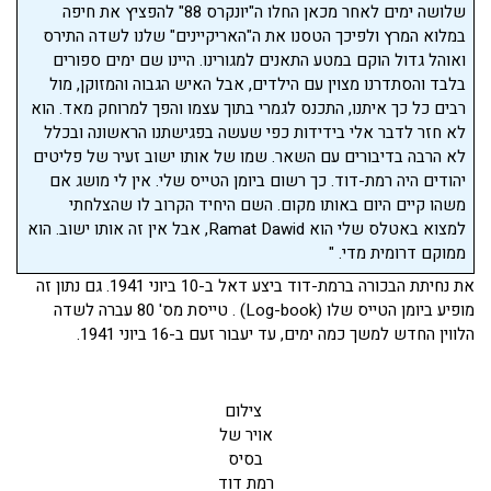
שלושה ימים לאחר מכאן החלו ה"יונקרס 88" להפציץ את חיפה
במלוא המרץ ולפיכך הטסנו את ה"האריקיינים" שלנו לשדה התירס
ואוהל גדול הוקם במטע התאנים למגורינו. היינו שם ימים ספורים
בלבד והסתדרנו מצוין עם הילדים, אבל האיש הגבוה והמזוקן, מול
רבים כל כך איתנו, התכנס לגמרי בתוך עצמו והפך למרוחק מאד. הוא
לא חזר לדבר אלי בידידות כפי שעשה בפגישתנו הראשונה ובכלל
לא הרבה בדיבורים עם השאר. שמו של אותו ישוב זעיר של פליטים
יהודים היה רמת-דוד. כך רשום ביומן הטייס שלי. אין לי מושג אם
משהו קיים היום באותו מקום. השם היחיד הקרוב לו שהצלחתי
למצוא באטלס שלי הוא Ramat Dawid, אבל אין זה אותו ישוב. הוא
ממוקם דרומית מדי. "
את נחיתת הבכורה ברמת-דוד ביצע דאל ב-10 ביוני 1941. גם נתון זה
מופיע ביומן הטייס שלו (Log-book) . טייסת מס' 80 עברה לשדה
הלווין החדש למשך כמה ימים, עד יעבור זעם ב-16 ביוני 1941.
צילום
אויר של
בסיס
רמת דוד