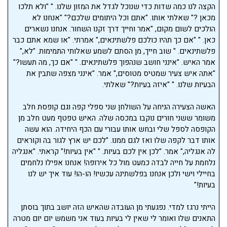
הקצה לנו כמה שדות כדי שנוכל לגדל את המזון שלנו. " "ולא תלכו
מכאן ?" שאלתי אותו. "אתם וכל היתומים שלכם?" "אנחנו לא
הולכים לשום מקום, "אמר וחייך דרך זקנו השחור. אנחנו נשארים
כאן. " "אם כך תהיו כולכם פלשתינאים," אמרתי. "או שמא אתם כבר
פלשתינאים. " שוב חייך, מן הסתם לשמע שאלותי התמימות. "לא,"
אמר האיש. "אינני חושב שנהפוך פלשתינאים. " "אם כך, מה תעשו?"
"אתה איש צעיר שמטיס מטוסים," אמר. "אינני מצפה שתבין את
הבעיות שלנו. " "איזה בעיות?" שאלתי.
האשה הצעירה הניחה על השולחן שני ספלי קפה וגם קופסת חלב
משומר ששני חורים נוקבו במכסה שלה. האיש טפטף מעט חלב מן
הקופסה לספל שלי ובחש אותו עבורי עם הכף היחידה. הוא עשה
אותו דבר לקפה שלו ואז לגם ממנו. "לכם יש ארץ לגור בה וקוראים
לה אנגליה," אמר. "לכן אין לכם בעיות. " "אין בעיות!" קראתי. "אנגליה
נלחמת על חייה לבדה כמעט מול כל אירופה! אנחנו אפילו נלחמים
בחיילי וישי ולכן אנחנו בפלשתינה עכשיו! הו-הו! עוד איך יש לנו
בעיות!"
הייתי נרגז למדי. נפגעתי מן העובדה שהאיש הזה יושב בתוך בוסתן
התאנים שלו ואומר לי שאין לי בעיות בעוד אני משמש יום יום מטרה