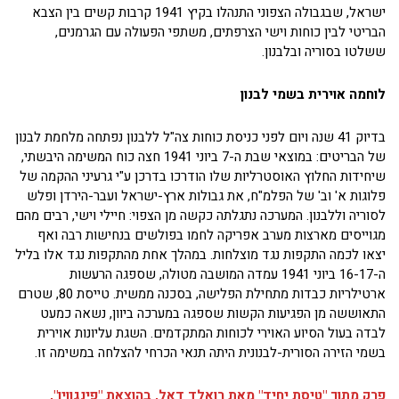
ישראל, שבגבולה הצפוני התנהלו בקיץ 1941 קרבות קשים בין הצבא
הבריטי לבין כוחות וישי הצרפתים, משתפי הפעולה עם הגרמנים,
ששלטו בסוריה ובלבנון.
לוחמה אוירית בשמי לבנון
בדיוק 41 שנה ויום לפני כניסת כוחות צה"ל ללבנון נפתחה מלחמת לבנון
של הבריטים: במוצאי שבת ה-7 ביוני 1941 חצה כוח המשימה היבשתי,
שיחידות החלוץ האוסטרליות שלו הודרכו בדרכן ע"י גרעיני ההקמה של
פלוגות א' וב' של הפלמ"ח, את גבולות ארץ-ישראל ועבר-הירדן ופלש
לסוריה וללבנון. המערכה נתגלתה כקשה מן הצפוי: חיילי וישי, רבים מהם
מגוייסים מארצות מערב אפריקה לחמו בפולשים בנחישות רבה ואף
יצאו לכמה התקפות נגד מוצלחות. במהלך אחת מהתקפות נגד אלו בליל
ה-16-17 ביוני 1941 עמדה המושבה מטולה, שספגה הרעשות
ארטילריות כבדות מתחילת הפלישה, בסכנה ממשית. טייסת 80, שטרם
התאוששה מן הפגיעות הקשות שספגה במערכה ביוון, נשאה כמעט
לבדה בעול הסיוע האוירי לכוחות המתקדמים. השגת עליונות אוירית
בשמי הזירה הסורית-לבנונית היתה תנאי הכרחי להצלחה במשימה זו.
פרק מתוך "טיסת יחיד" מאת רואלד דאל, בהוצאת "פינגווין",