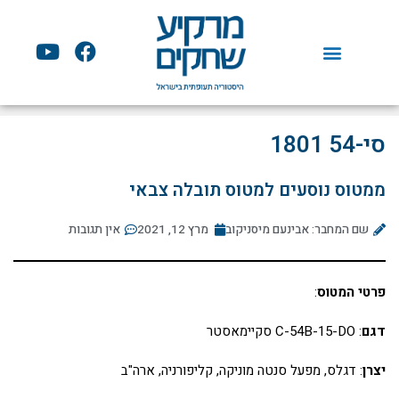
ילוג
תוכן
Y
F
o
a
u
c
t
e
u
b
סי-54 1801
b
o
e
o
ממטוס נוסעים למטוס תובלה צבאי
k
שם המחבר: אבינעם מיסניקוב
מרץ 12, 2021
אין תגובות
פרטי המטוס
:
דגם
: C-54B-15-DO סקיימאסטר
י
צרן
: דגלס, מפעל סנטה מוניקה, קליפורניה, ארה"ב