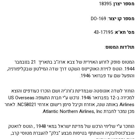
מספר יצרן
: 18395
מספר קו יצור
: DO-169
מס' חא"א
: 43-17195
תולדות המטוס
:
המטוס סופק לזרוע האוירית של צבא ארה"ב בתאריך 21 בנובמבר
1944. הוטס לזירת האוקיינוס השקט דרך שדה המילטון שבקליפורניה,
והופעל שם עד פברואר 1946.
הוחזר לשדה אוגוסטה שבמדינת ג'ורג'יה ושם הוכרז כעודפים והוצא
למכירה ב-12 בפברואר 1946. נרכש ע"י חברת התעופה US Overseas
Airlines באותה שנה, אוזרח וקיבל סימן רישום אזרחי NC58021. לאחר
מכן נמכר לחברת Atlantic Northern Airlines, Inc.
הוחכר ע"י שליחי הרכש של מדינת ישראל במאי 1948 , הוטס לזאטק
שבצ'כוסלובקיה והשתתף בטיסות מבצע "בלק" להעברת מטוסי קרב,