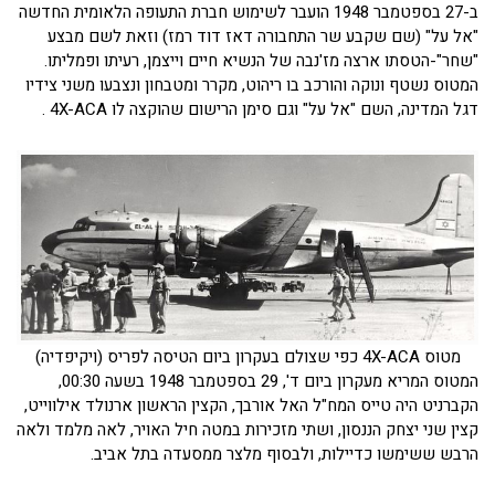
ב-27 בספטמבר 1948 הועבר לשימוש חברת התעופה הלאומית החדשה
"אל על" (שם שקבע שר התחבורה דאז דוד רמז) וזאת לשם מבצע
"שחר"-הטסתו ארצה מז'נבה של הנשיא חיים וייצמן, רעיתו ופמליתו.
המטוס נשטף ונוקה והורכב בו ריהוט, מקרר ומטבחון ונצבעו משני צידיו
דגל המדינה, השם "אל על" וגם סימן הרישום שהוקצה לו 4X-ACA .
מטוס 4X-ACA כפי שצולם בעקרון ביום הטיסה לפריס (ויקיפדיה)
המטוס המריא מעקרון ביום ד', 29 בספטמבר 1948 בשעה 00:30,
הקברניט היה טייס המח"ל האל אורבך, הקצין הראשון ארנולד אילווייט,
קצין שני יצחק הננסון, ושתי מזכירות במטה חיל האויר, לאה מלמד ולאה
הרבש ששימשו כדיילות, ולבסוף מלצר ממסעדה בתל אביב.