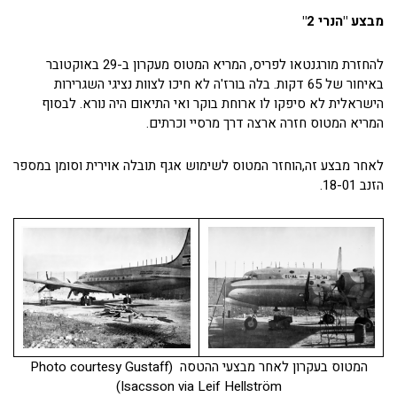
מבצע "הנרי 2"
להחזרת מורגנטאו לפריס, המריא המטוס מעקרון ב-29 באוקטובר
באיחור של 65 דקות. בלה בורז'ה לא חיכו לצוות נציגי השגרירות
הישראלית לא סיפקו לו ארוחת בוקר ואי התיאום היה נורא. לבסוף
המריא המטוס חזרה ארצה דרך מרסיי וכרתים.
לאחר מבצע זה,הוחזר המטוס לשימוש אגף תובלה אוירית וסומן במספר
הזנב 18-01.
המטוס בעקרון לאחר מבצעי ההטסה (Photo courtesy Gustaff
Isacsson via Leif Hellström)