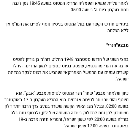
לאחר עליית הנשיא והפמליה המריא המטוס בשעה 18:45 זמן ז'נבה
ונחת בעקרון ביום ה' בשעה 05:00.
בינתיים חודש הקשר עם בעל המטוס בניסיון נוסף לסיים את המו"מ אך
ללא הצלחה.
מבצע"הנרי"
בחצי השני של חודש ספטמבר 1948 החליט רוה"מ בן גוריון להטיס
ארצה את הנרי מורגנטאו, שעסק בגיוס כספים למען המדינה, היו לו
קשרים ענפים עם הממשל האמריקאי ושהביע את רצונו לבקר במדינת
ישראל.
כיוון שלאחר מבצע" שחר" חזר המטוס לטיסות מבצע "אבק", הוא
נשטף והוכשר שוב לטיסה אזרחית. הוא המריא מעקרון ב-17 באוקטובר
בשעה 02:00, ובגלל מזג האויר הקשה ששרר בנתיב צרך הרבה יותר דלק
משתוכנן לכן נחת לתדלוק בשדה התעופה של ליון, ולבסוף נחת בלה
בורז'ה בשעה 20:00 לפי שעון ישראל, והמריא חזרה ארצה ב-19
באוקטובר בשעה 17:00 שעון ישראל.