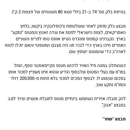
בטיסת בלק מס' 74 ב-21 ביולי נשא 80 משטחים של פצצות 2 ק"ג.
מבצע בלק נפסק לאחר ששלטונות צ'כוסלובקיה ביקשו, בלחץ
האמריקאים, לצוות הישראלי לפנות את שדה זאטץ.והמטוס "נתקע"
בארץ. הקברניט קמפוס ומהנדס הטיס אוונס טסו לפריס והשניים
האחרים חיכו בארץ כדי לברר מה היה מצבם המשפטי והאם יוכלו לטוס
לארה"ב כדי שהמטוס ישופץ שם.
כשהוחלט במטה חיל האויר לרכוש מטוס סקיימאסטר נוסף, הוחל
במו"מ עם בעלי המטוס שלבסוף הודיע שהוא אינו מעוניין למכור אותו
בסכום שהוצע לו. לבסוף הסכים למכור בלא פחות מ-200,000 דולר
והמו"מ נתקע שוב.
להק תובלה אוירית השתמש בינתיים מטוס לתובלת אנשים וציוד לנגב
במבצע "אבק".
מבצע "שחר"