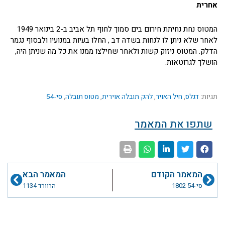
אחרית
המטוס נחת נחיתת חירום בים סמוך לחוף תל אביב ב-2 בינואר 1949
לאחר שלא ניתן לו לנחות בשדה דב , החלו בעיות במנועיו ולבסוף נגמר
הדלק. המטוס ניזוק קשות ולאחר שחילצו ממנו את כל מה שניתן היה,
הושלך לגרוטאות.
תגיות:
דגלס
,
חיל האויר
,
להק תובלה אוירית
,
מטוס תובלה
,
סי-54
שתפו את המאמר
קודם
הבא
המאמר הקודם
המאמר הבא
סי-54 1802
הרוורד 1134