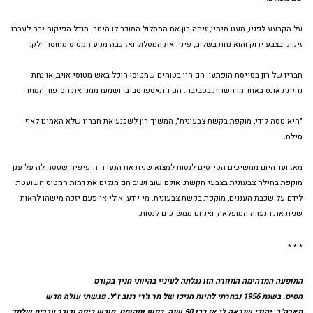
על הקרעע לפניו, מעט מימין, זיהה רון את המסלול המוכר לו היטב. מגדל הפיקוח ירה לעברו
זיקוק בצבע ירוק והוא נחת בשלום, פינה את המסלול ואז כבה מנוע המטוס מחוסר דלק.
חבריו של רון בטייסת הופתעו. הם היו בטוחים שמטוסו הופל באש מטוסי אויב, או נחת
נחיתת אונס באחד מן השדות בסביבה. הם התאספו סביבו ושמעו ממנו את הסיפור המוזר.
"היא טסה לידי, מוקפת בקשת צבעונית", המשיך רון לשכנע את חבריו שלא האמינו לאף
מילה.
מאז ועד היום ממשיכים הטייסים לנסות למצוא שנית את הנערה היפיפיה שטסה לה על ענן
מוקפת בהילה צבעונית בצבעי הקשת. אולם שוב ושוב הם מגלים את דמות המטוס השועטת
לידם על שכבת העננים, מוקפת בקשת צבעונית. מי יודע, אולי אי-פעם יזכה מישהו לראות
שנית את הנערה המופלאה, ואנחנו ממשיכים לנסות.
* * *
התופעה המדהימה המוזרה הזו נגלתה לעיניי בהיותי חניך בקורס
הטיס. בשנת 1956 נבחרתי להיות חניכו של מר ג'רי רנוב ז"ל. פגשתי עולה חדש
מארה"ב, יהודי שנראה לי אז כבן 50 שנה, כפוף ומקומט, חובש כיפה ודובר עברית שלמד