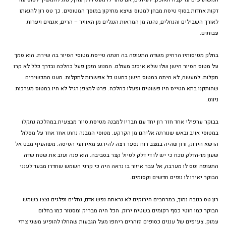
דקות אחדות בסוף טיסת מבחן למטוס שיצא מתיקון במוסך המטוסים. כך טס רון להנאתו
לאורך השבילים והנחלים, נהנה מן המראות הנגלים מן האוויר – הרים, אגמים ויערות
עבותים.
בחלק מטיסותיו הרחיק משדה התעופה בה חנתה טייסת מטוסי הסיור בה שירת. הוא סמך
על מטוס הסיור הישן שלו שלא איכזב מעולם. המנוע הזקן פעל כהלכה ובדרך כלל לא קרו
תקלות. למעשה, לא היתה במטוס הישן כמעט כל אפשרות לתקלות. מעט המכשירים
שהותקנו בתא הטייס היו פשוטים ופעלו כהלכה. פרט למצפן רגיל לא היו במטוס מערכות
ניווט.
בבוקר ערפילי אחד חזר רון יחד עם חבריו למבנה מטיסת סיור מבצעית במהלכה נתקלו
במטוסי אויב ובאש שנורתה אליהם מן הקרקע. מטוסי המבנה נחתו אחד אחד על מסלול
הדשא הירוק, ורון שהיה במצב רוח נסער רצה להירגע מאירועי הטיסה. משהעיף מבט אל
שעון מד-הדלק נוכח כי יש לו די דלק לטיול קצר בסביבה. הוא פנה ועזב את שטח שדה
התעופה וטס לו מערבה, אל עבר איזור בו נראה היה כי קרני השמש שחדרו מבעד לענני
הבוקר יאירו לו נופים חדשים וקסומים.
רון טס בגובה נמוך, במרחבים הירוקים לא נראתה נפש אדם, נחלים ופלגים נצצו בשמש
הבוקר כמו חוטי כסף רקומים בשטיח ירוק. הכל היה מבריק ומסנוור כמו בחלום
עמוק. צעיפים של עננים כסופים וזוהרים ריחפו מעל הגבעות שהחלו להופיע משני צידי