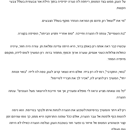
על הענן, ממש בצד המטוס, ריחפה לה נערה יפיפיה בתוך הילת אור צבעונית בשלל צבעי
הקשת.
"מי את "?שאל רון, נדהם מן המראה הנהדר מוקף בשלל הצבעים.
"בת השמיים", ענתה לו הנערה וחייכה. "טוס אחריי ותגיע הביתה", הוסיפה בקצרה.
עכשיו כבר ראה אותה רון באופן ברור, היא היתה עדינה ומלאת חן. עורה היה חוור, עיניה
כחולות וצלולות כשני אגמים, שערה ארוך וכסוף, מתפזר ברוח. רון המשיך לטוס לידה, מוקסם
מיופיה המוזר.
"בואי, התקרבי", רמז לה רון בידו. אולם היא נשאר קרוב לענן, טסה לה לידו. "בואי וננחת
יחד", המשיך רון להציע לה, "אכיר לך את חבריי לטייסת".
"כל מה שאתה מציע נראה לי מופלא ומעניין, אך אני חייבת להישאר מעל העננים". ענתה
הנערה.
רון לא ויתר והמשיך בניסיונות לשכנע את הנערה לנחות איתו ולבקר בטייסת. הוא ניסה
להטות כנף ולפנות אל עבר הנערה, אולם ככל שפנה התרחקה היא ממנו, כך טסו שניהם זמן
קצר וכשהגיע המטוס אל איזור בו נפער חור בשכבת הענן, נעלמה הנערה כאילו לא היתה
שם מעולם.