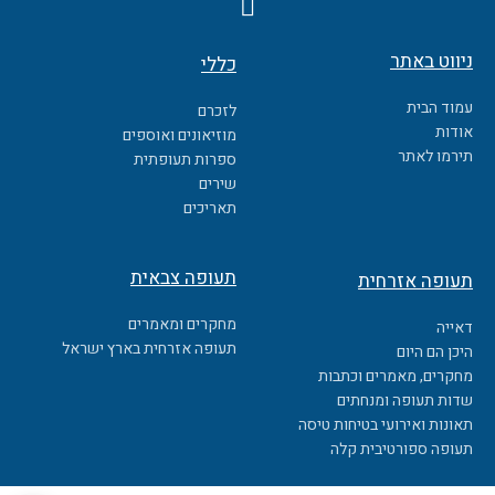
F
a
c
ניווט באתר
כללי
e
b
עמוד הבית
לזכרם
o
אודות
מוזיאונים ואוספים
o
תירמו לאתר
ספרות תעופתית
k
שירים
תאריכים
תעופה צבאית
תעופה אזרחית
מחקרים ומאמרים
דאייה
תעופה אזרחית בארץ ישראל
היכן הם היום
מחקרים, מאמרים וכתבות
שדות תעופה ומנחתים
תאונות ואירועי בטיחות טיסה
תעופה ספורטיבית קלה