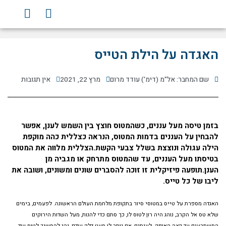
ילוג
Y
F
תוכן
o
a
u
c
t
e
האגדה על הילת הטייס
u
b
b
o
e
o
שם המחבר: אל"מ (דימ') עודד מרום
מרץ 22, 2021
אין תגובות
k
בזמן טיסה מעל עננים, כשהמטוס חוצץ בין השמש לענן, אפשר
להבחין על העננים בדמות המטוס, הנראה כצללית כהה מוקפת
הילה עגולה ונוצצת בשלל צבעי הקשת.הצללית מלווה את המטוס
בטיסתו מעל העננים, עד שהמטוס מתרחק או מגביה מן
הענן.תופעה פיזיקלית זו זוכה להסברים שונים ומשונים, ושובה את
ליבו של כל טייס.
האגדה מספרת על טייס במטוסי סיור בתקופת מלחמת העולם הראשונה. לפעמים, בימים
שלא טס אל הקרב, נוהג היה רון לטוס לו, כך סתם כדי להנות, מעל השדות הירוקים
המשתרעים עד קצה האופק. לעיתים, אם נותר לו מעט דלק עודף, נהג להמשיך לטוס עוד