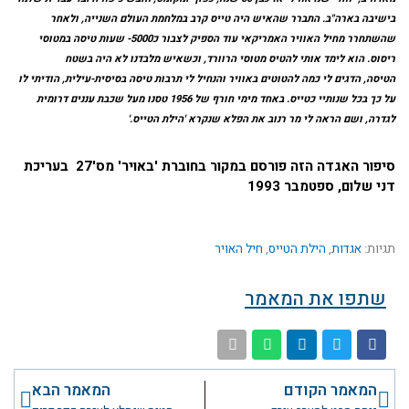
בישיבה בארה"ב. התברר שהאיש היה טייס קרב במלחמת העולם השנייה, ולאחר
שהשתחרר מחיל האוויר האמריקאי עוד הספיק לצבור כ5000- שעות טיסה במטוסי
ריסוס. הוא לימד אותי להטיס מטוסי הרוורד, וכשאיש מלבדנו לא היה בשטח
הטיסה, הדגים לי כמה להטוטים באוויר והנחיל לי תרבות טיסה בסיסית-עילית, הודיתי לו
על כך בכל שנותיי כטייס. באחד מימי חורף של 1956 טסנו מעל שכבת עננים דרומית
לגדרה, ושם הראה לי מר רנוב את הפלא שנקרא 'הילת הטייס.'
סיפור האגדה הזה פורסם במקור בחוברת 'באויר' מס'27 בעריכת
דני שלום, ספטמבר 1993
תגיות:
אגדות
,
הילת הטייס
,
חיל האויר
שתפו את המאמר
קודם
הבא
המאמר הקודם
המאמר הבא