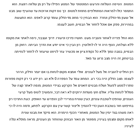
המטוס. הטיסה השלווה והרעש המונוטוני של המנוע הפילו על רון מן שלווה רוגעת. הוא
התמסר כולו למראות המתחלפים מתחת למטוס. כך טס דקות ארוכות עד שהעיף שוב מבט
אל שעון מד-הדלק ונחרד. הוא הבחין כי מחוג מד-הדלק עומד קרוב לאפס. הוא התעשת
במהירות, ספק אם אוכל לחזור אל הבסיס, חשב לעצמו.
הוא החל פנייה לאחור והגביה מעט. חושיו נדרכו וניעורו. דרוך ועצבני, ניסה לאתר את מקומו
ללא הצלחה, הנוף היה זר לו לחלוטין. רון הבין כי אינו יודע את הדרך הביתה. רחוק מן
הבסיס, בגובה נמוך וללא כל נקודת ציון או מכשיר עזר לניווט שיעזור לו לחזור לנחיתה
בביטחון, זה היה מצב גרוע עד מאד.
רון החליט להגביה אל מעל לעננים. אולי אמצא מקום לנחות בו אם יגמר הדלק, הרהר
לעצמו. מצב הדלק היה בכי רע. המחוג עמד על הספרה 0 ולא נע. רון ידע כי רק דקות ספורות
נותרו למנוע לפעול ושלח מבטים דואגים אל הקרקע בצידי המטוס, מנסה לאתר קצה של
מסלול לנחות עליו. אולם חוץ משדות ירוקים לא ראה דבר, והמשיך לטוס מעל קרעי
העננים, שהפכו לשכבת עננים, כעין שטיח צמרירי לבן הנפרש עד האופק. כעת התרכז רון
בחיפוש חור בשכבת הענן כדי להנמיך וליצור קשר-עין עם הקרקע. לפתע, נדמה היה לו כי
ראה משהו בצד ימין של המטוס, מאחורי הכנף הימנית. הוא מיקד את מבטו שנית
לאותו מקום ומצמץ בעיניו, מסונוור מן האור הבוהק שהוחזר מן העננים, מראה מופלא נגלה
לעיניו.