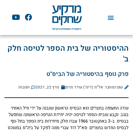
ילוג
תוכן
Y
F
o
a
u
c
t
e
u
b
ההיסטוריה של בית הספר לטיסה חלק
b
o
e
o
ב'
k
פרק נוסף בהיסטוריה של הביס"ט
שם המחבר: אל"מ (דימ') עודד מרום
מרץ 22, 2021
תגובות
שדה התעופה בחצרים הוא הבסיס הראשון שנבנה על ידי חיל האוויר
בנגב. נקבע שבית-הספר לטיסה יהיה יחידת הטיסה הראשונה שתפעל
בבסיס. ב-3 באוקטובר 1966 עברו חלק מיחידות בית הספר בתל-נוף
לבסיס החדש בחצרים. סא"ל דוד עברי מונה לפקד על ביה"ס במשכנו