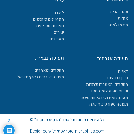
כללי
e
b
עמוד הבית
לזכרם
o
אודות
מוזיאונים ואוספים
o
תירמו לאתר
ספרות תעופתית
k
שירים
תאריכים
תעופה צבאית
תעופה אזרחית
מחקרים ומאמרים
דאייה
תעופה אזרחית בארץ ישראל
היכן הם היום
מחקרים, מאמרים וכתבות
שדות תעופה ומנחתים
תאונות ואירועי בטיחות טיסה
תעופה ספורטיבית קלה
כל הזכויות שמורות לאתר "מרקיע שחקים" ©
2
Designed with ♥ by rotem-graphics.com