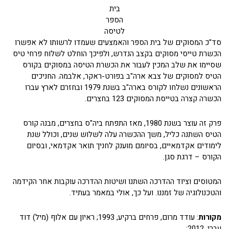
בית
הספר
לטיסה
סד"כ המסוקים של בית הספר והאמצעים שעמדו לרשותו לא אפשרו
הכשרת טייסי מסוקים בקצב הנדרש, ולפיכך הוחלט לשלוח פרחי טיס
שסיימו את שלב המכין לעבור את הכשרת הטיסה במסוקים בקורס
הטיס למסוקים של צבא ארה"ב בפורט-ראקר, אלבמה. החניכים
הראשונים נשלחו לקורס בארה"ב בשנת 1979 ובחזרם לארץ עברו
הכשרה קצרה בטייסת המסוקים 123 בחצרים.
פרק זה עוצר בשנת 1980, מאז התפתח ביה"ס בחצרים, מבנה קורס
הטיס השתנה כליל, משך ההכשרה עלה לשלוש שנים, וכולל שנת
לימודים אקדמאיים, בסיומם מוענק לחניך תואר אקדמאי, ובסיום
הקורס – דרגת סגן.
המטוסים וציוד ההדרכה השתנו ושיטות ההדרכה עוקבות אחר הקידמה
והטכנולוגיה של זמננו. ועל כך, אולי במאמר בעתיד.
מקורות
: עודד מרום, פרחים ברקיע, 1993; ראיון עם אלוף (מיל) דוד
עברי, 2012;