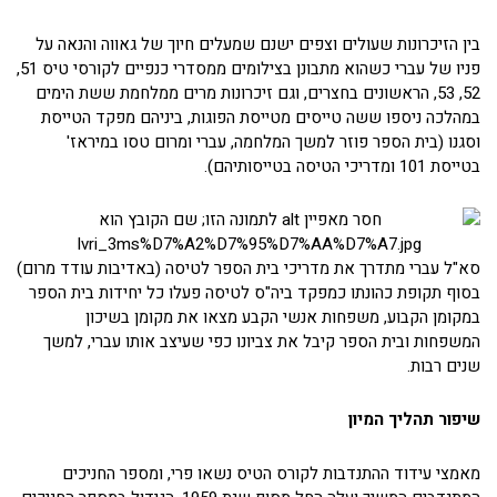
בין הזיכרונות שעולים וצפים ישנם שמעלים חיוך של גאווה והנאה על
פניו של עברי כשהוא מתבונן בצילומים ממסדרי כנפיים לקורסי טיס 51,
52, 53, הראשונים בחצרים, וגם זיכרונות מרים ממלחמת ששת הימים
במהלכה ניספו ששה טייסים מטייסת הפוגות, ביניהם מפקד הטייסת
וסגנו (בית הספר פוזר למשך המלחמה, עברי ומרום טסו במיראז'
בטייסת 101 ומדריכי הטיסה בטייסותיהם).
סא"ל עברי מתדרך את מדריכי בית הספר לטיסה (באדיבות עודד מרום)
בסוף תקופת כהונתו כמפקד ביה"ס לטיסה פעלו כל יחידות בית הספר
במקומן הקבוע, משפחות אנשי הקבע מצאו את מקומן בשיכון
המשפחות ובית הספר קיבל את צביונו כפי שעיצב אותו עברי, למשך
שנים רבות.
שיפור תהליך המיון
מאמצי עידוד ההתנדבות לקורס הטיס נשאו פרי, ומספר החניכים