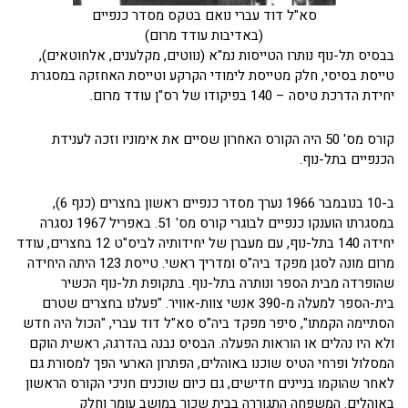
סא"ל דוד עברי נואם בטקס מסדר כנפיים
(באדיבות עודד מרום)
בבסיס תל-נוף נותרו הטייסות נמ"א (נווטים, מקלענים, אלחוטאים),
טייסת בסיסי, חלק מטייסת לימודי הקרקע וטייסת האחזקה במסגרת
יחידת הדרכת טיסה – 140 בפיקודו של רס"ן עודד מרום.
קורס מס' 50 היה הקורס האחרון שסיים את אימוניו וזכה לענידת
הכנפיים בתל-נוף.
ב-10 בנובמבר 1966 נערך מסדר כנפיים ראשון בחצרים (כנף 6),
במסגרתו הוענקו כנפיים לבוגרי קורס מס' 51. באפריל 1967 נסגרה
יחידה 140 בתל-נוף, עם מעברן של יחידותיה לביס"ט 12 בחצרים, עודד
מרום מונה לסגן מפקד ביה"ס ומדריך ראשי. טייסת 123 היתה היחידה
שהופרדה מבית הספר ונותרה בתל-נוף. בתקופת תל-נוף הכשיר
בית-הספר למעלה מ-390 אנשי צוות-אוויר. "פעלנו בחצרים שטרם
הסתיימה הקמתו", סיפר מפקד ביה"ס סא"ל דוד עברי, "הכול היה חדש
ולא היו נהלים או הוראות הפעלה. הבסיס נבנה בהדרגה, ראשית הוקם
המסלול ופרחי הטיס שוכנו באוהלים, הפתרון הארעי הפך למסורת גם
לאחר שהוקמו בניינים חדישים, גם כיום שוכנים חניכי הקורס הראשון
באוהלים. המשפחה התגוררה בבית שכור במושב עומר וחלק