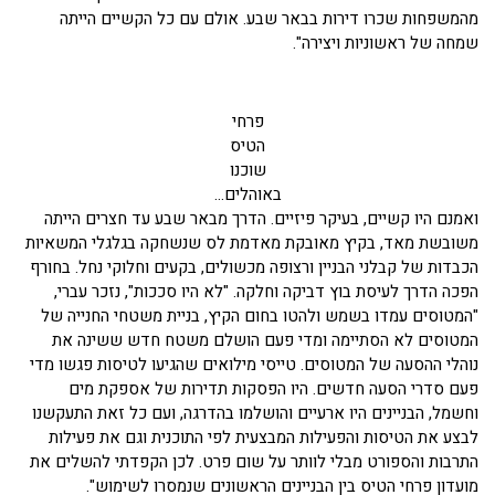
מהמשפחות שכרו דירות בבאר שבע. אולם עם כל הקשיים הייתה
שמחה של ראשוניות ויצירה".
פרחי
הטיס
שוכנו
באוהלים…
ואמנם היו קשיים, בעיקר פיזיים. הדרך מבאר שבע עד חצרים הייתה
משובשת מאד, בקיץ מאובקת מאדמת לס שנשחקה בגלגלי המשאיות
הכבדות של קבלני הבניין ורצופה מכשולים, בקעים וחלוקי נחל. בחורף
הפכה הדרך לעיסת בוץ דביקה וחלקה. "לא היו סככות", נזכר עברי,
"המטוסים עמדו בשמש ולהטו בחום הקיץ, בניית משטחי החנייה של
המטוסים לא הסתיימה ומדי פעם הושלם משטח חדש ששינה את
נוהלי ההסעה של המטוסים. טייסי מילואים שהגיעו לטיסות פגשו מדי
פעם סדרי הסעה חדשים. היו הפסקות תדירות של אספקת מים
וחשמל, הבניינים היו ארעיים והושלמו בהדרגה, ועם כל זאת התעקשנו
לבצע את הטיסות והפעילות המבצעית לפי התוכנית וגם את פעילות
התרבות והספורט מבלי לוותר על שום פרט. לכן הקפדתי להשלים את
מועדון פרחי הטיס בין הבניינים הראשונים שנמסרו לשימוש".