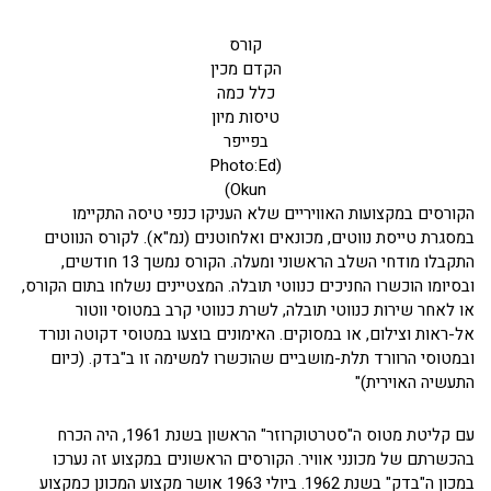
קורס
הקדם מכין
כלל כמה
טיסות מיון
בפייפר
(Photo:Ed
Okun)
הקורסים במקצועות האוויריים שלא העניקו כנפי טיסה התקיימו
במסגרת טייסת נווטים, מכונאים ואלחוטנים (נמ"א). לקורס הנווטים
התקבלו מודחי השלב הראשוני ומעלה. הקורס נמשך 13 חודשים,
ובסיומו הוכשרו החניכים כנווטי תובלה. המצטיינים נשלחו בתום הקורס,
או לאחר שירות כנווטי תובלה, לשרת כנווטי קרב במטוסי ווטור
אל-ראות וצילום, או במסוקים. האימונים בוצעו במטוסי דקוטה ונורד
ובמטוסי הרוורד תלת-מושביים שהוכשרו למשימה זו ב"בדק. (כיום
התעשיה האוירית)"
עם קליטת מטוס ה"סטרטוקרוזר" הראשון בשנת 1961, היה הכרח
בהכשרתם של מכונני אוויר. הקורסים הראשונים במקצוע זה נערכו
במכון ה"בדק" בשנת 1962. ביולי 1963 אושר מקצוע המכונן כמקצוע