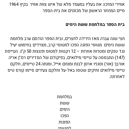
אווירי המזכה את בעליו במעמד מלא של איש צוות אוויר. בקיץ 1964
סיים המחזור הראשון של מכוננים את בית-הספר.
בית הספר במלחמת ששת הימים
חצי שנה עברה מאז הירידה לחצרים, ובית הספר הודמם ערב מלחמת
ששת הימים. מטוסי הפוגה הפכו למטוסי קרב, מצוידים בחימוש יעיל
נגד טנקים ומטרות אחרות – 12 רקטות למטוס ופצצות 50 ק"ג. הטייסת
(147) התבססה על טייסי מילואים, בפיקודם של הסדירים רס"ן אריה
אורבך (אור) וסגניו ארנון לבנת ומנחם אייל, ומנתה 24 טייסים, חלקם
טייסי מילואים ותיקים שטסו באל-על וחלקם צעירים סיימו קורס טיס
לאחרונה.
במלחמת
ששת
הימים
הפכו
הפוגות
למטוסי