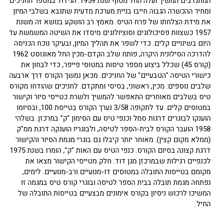
המתנדבים המשיך ועלה החל מסוף שנת 1959. הגידול במספר החניכים
ומחיר ההכשרה הגבוה חייבו בניית מערכת מדעית שתנבא בשלבי המיון
את מידת הצלחתו של פרח הטיס. מאמץ רב הושקע בנושא זה משנת
1957 כשצוות פסיכולוגים וסוציולוגים מיסדו את השיטה המשמשת עד
היום בשינויים קלים. כדי לשפר את תהליך המיון, ובעיקר נוכח הכניסה
להדרכה הסילונית היקרה, פותח שלב הקדם-מכין החל מאוגוסט 1962
(קורס 45) שכלל ביצוע מספר טיסות במטוסי פייפר, כדי לבחון את
כישורי הטיסה "הטבעיים" של החניכים. מכאן נמשך הקורס דרך ארבעה
שלבים נוספים: מכין, ראשוני, בסיסי ומתקדם. לחניכים שהודחו מקורס
טיס בשלבים מאוחרים התאפשר להמשיך ולשרת כטייסי סיור וקישור
במטוסים קלים. עד לתקופה 3/58 נערך הקורס בטייסת 100, ובסיומו
הוענקו לבוגרים דרגות סמל וכנפי טיס עם הסימון "ק" במרכזן. בשלהי
1958 הועבר הקורס לבית-הספר לטיסה, ולבוגריו הוענקה דרגת ממ"ק
(ממלא מקום קצין). מאוחר יותר קיבלו גם בוגרי מגמת הסיור והקישור
דרגת קצונה בסיום הקורס. כנפי הטיס עם האות "ק", הומרו בשנת 1975
לכנפיים רגילות שבמרכזן מגן דוד. חלק מטייסי הקישור מצאו את
מקומם בטייסות התובלה במטוסים דו-מנועיים ורב-מנועיים. לימים,
נפתחה מגמת תובלה בבית הספר לטיסה ובוגרי קורס טיס במגמה זו
המשיכו לרכוש ניסיון בקורס אימונים מבצעיים בטייסות התובלה של
החיל.