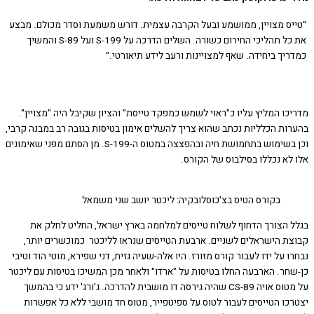
ס מצויין, ממושמע ובעל הקרבה עצמית. דורש משמעת וסדר מכולם. מבצע
את כל תהליכי החירום כשורה. השלים הדרכה על S-199 ועל S-89 והמשיך
יך ביחידה. שאף למצויינות ורעב לידע תיאורטי."
כו המליץ עליו כ"ראוי לשמש כמפקד טייסת" והציון שקיבל היה "מצויין".
ות הכלליות נכתב שהוא צריך להשלים אימון בטיסות בגובה רב במבנה קרבי,
וכן בשימוש בתחמושת חיה ובהפצצה במטוס ה-S-199. מן הסתם מפני שאימונים
לא נכללו בסילבוס של הקורס.
בקורס הטיס בצ'כוסלובקיה: ליכטר יושב שני משמאל
 הצורך הדחוף לשלוח טייסים למלחמה בארץ ישראל, החליט לחלק את
קבוצת הישראלים לשניים. ארבעת הטייסים שנראו לליכטר ‎ כמוכשרים יותר,
 על ידו לעבור קורס מזורז. היו אלה-שעיה גזית, דני שפירא, מוטי הוד וטיבי
חר. הארבעה החלו בטיסות על "ארדו" ולאחר מכן המשיכו בטיסות עם ליכטר
על מטוס אויה CS-89 שהיה גירסה דו מושבית להדרכה. ג'ורג' ידע כי בהמשך
כו הטייסים לעבור לטוס על ספיטפייר, מטוס חד מושבי ללא כל אפשרות