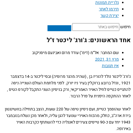
גלריית תמונות
תירמו לאתר
יצירת קשר
ש
 הראשונים: ג'ורג' ליכטר ז"ל
שם המחבר: אל"מ (דימ') עודד מרום ואבינעם מיסניקוב
מרץ 31, 2021
אין תגובות
ג'ורג' ליכטר נולד להוריו בן , (שהיה מהגר מרוסיה) ובסי ליכטר ב-14 בדצמבר
1921 , וגדל ברובע ברוקלין בעיר ניו יורק. לפני מלחמת העולם השנייה ניסה
יס כטייס לחיל האויר האמריקאי, ורק בניסיון השני התקבל לקורס הטיס ,
 ההתקפה היפנית על פרל הרבור.
לאחר שהוסמך כטייס, ועם ניסיון טיסה של 220 שעות, הוצב בתחילה בוושינגטון
 ארה"ב, כחלק מהכוח האוירי שנועד להגן עליה, ולאחר מכן נשלח בנובמבר
1943 יחד עם כ-90 טייסים צעירים לאנגליה כדי להשתתף כקרבות האויר
ופה.