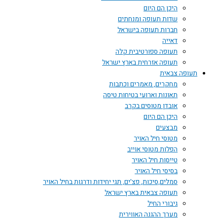
היכן הם היום
שדות תעופה ומנחתים
חברות תעופה בישראל
דאייה
תעופה ספורטיבית קלה
תעופה אזרחית בארץ ישראל
תעופה צבאית
מחקרים, מאמרים וכתבות
תאונות וארועי בטיחות טיסה
אובדן מטוסים בקרב
היכן הם היום
מבצעים
מטוסי חיל האויר
הפלות מטוסי אוייב
טייסות חיל האויר
בסיסי חיל האויר
סמלים,סיכות, פצ'ים, תגי יחידות ודרגות בחיל האויר
תעופה צבאית בארץ ישראל
גיבורי החיל
מערך ההגנה האווירית