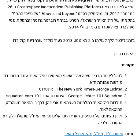
וכתב את ספרו הביוגרפי " Ups & Downs With No Regrets" בעזרת ויק שייני,
שיצא לאור בהוצאת Createspace Independent Publishing Platform ב-26
בנובמבר 2012, וכן נטל חלק בסרט "Above and beyond " על טייסי המח"ל
תו של חיל האויר הישראלי. הסרט, בבימוי רוברטה גרוסמן ובהפקת ננסי
 יצא לאקרנים ב-15 ביולי 2014.
 הלך לעולמו ב-2 באוגוסט 2013 בעיר בולדר שבמדינת קולורדו.
כרו ברוך.
ות
:
ג'ורג' ליכטר-מדריך טיסה של ראשוני הטייסים בחיל האויר-עודד מרום. דפי
מורשת עמותת ח"א.
The New York Times-George Lichter –אינטרנט
George Lichter-101 Squadron –אינטרנט-אתר 101 squadron.com
תולדות חיל האויר במלחמת העצמאות-אבי כהן, כרך ב' הוצאת משהב"ט,
ההוצאה לאור.
גליון הציונים של הטייסים הארץ הישראלים וטייסי המח"ל שנשלחו לקורס
ההסבה בצ'כיה.
ת:
טייסת 101
,
מח"ל
,
מקימי חיל האויר