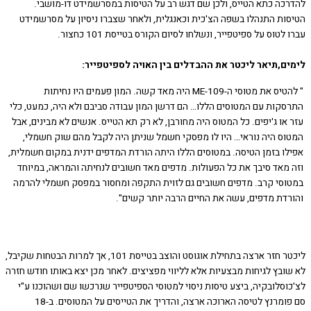
כה כתא הטייס, ולכן שם דגש רב על הטיסות במסרשמידט דו-מושבי.
ות התנהלו בשפה הצ'כית וכאנגלית, ולאחר שצברו ניסיון על מסרשמידט
לטוס על ספיטפייר, ונשלחו לסיום הקורס בטייסת 101 כחצור.
ם,תיאר ליכטר את ההבדלים בין האויה לספיטפייר:
" להטיס את מטוסי ה-ME-109 היה מאד קשה. המון פעמים היו נחיתות
קות עם המטוסים הללו… הם דרשן המון עבודה סביבם ולא היה, כמעט, כלי
או ג'יפים. כל המטוס היה מחורבן, לא רק תא הטייס. אנשים לא מבינים, אבל
ס היה נוראי… היו לו מפסקי חשמל שניתן היה לקבל מהם שוק חשמלי,
ו בזמן הטיסה. במטוסים הללו היתה הורדת המדפים ידנית במקום חשמלית,
מאד סיבך את כל הפעולות. מדפים מאד חשובים לנחיתה והמראה, במיוחד
סי קרב. מדפים חשובים גם לזוית התקפה ומחסור במפסק חשמלי להרמה
דת מדפים, עשה את החיים הרבה יותר קשים".
ליכטר חזר ארצה בתחילת אוגוסט והוצב בטייסת 101, אך למרות הבטחות שקיבל,
ובץ לגיחות מבצעיות אלא לליווי מפציצים. לאחר מכן יצא באותו חודש חזרה
וסלובקיה, ביצע טיסות ניסוי למטוסי הספיטפייר שנרכשו שם ושהוכנו ע"י
סם פומרנץ לטיסה הארוכה ארצה, והדריך את הטייסים על המטוסים. ב-18