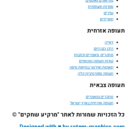
מוזיאונים ואוספים
ספרות תעופתית
שירים
תאריכים
פה אזרחית
דאייה
היכן הם היום
מחקרים, מאמרים וכתבות
שדות תעופה ומנחתים
תאונות ואירועי בטיחות טיסה
תעופה ספורטיבית קלה
פה צבאית
מחקרים ומאמרים
תעופה אזרחית בארץ ישראל
הזכויות שמורות לאתר "מרקיע שחקים" ©
Designed with ♥ by rotem-graphics.