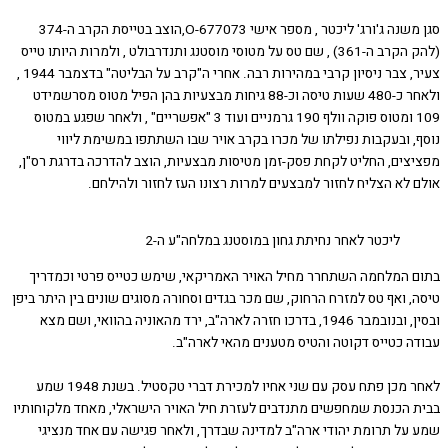
סגן משנה ג'ורג' ליכטר , מספר אישי O-677073,הוצב בטייסת הקרב ה-374
(להק הקרב ה-361) , שם טס על מטוסי מוסטנג ותנדרבולט , ולמרות היותו טייס
צעיר, צבר ניסיון קרבי במהירות רבה. אחרי ה"קרב על הבליטה" בדצמבר 1944 ,
ולאחר כ-480 שעות טיסה וכ-88 גיחות מבצעיות בהן הפיל מטוס מסרשמידט
109 ומטוס פוקה וולף 190 גרמניים ועוד 3 "אפשריים" , ולאחר שפגע במטוס
, ובעקבות נפילתו של מכרו בקרב אויר שבו השתתפו במשימת ליווי
צים, החליט לקחת פסק-זמן מטיסות מבצעיות, הוצב להדרכה בדרגת רס"ן,
 לא הצליח לחזור למבצעים למרות רצונו העז לחזור ולהילחם.
ליכטר לאחר נחיתת גחון במוסטנג במלחה"ע ה-2
 המלחמה השתחרר מחיל האויר האמריקאי, שימש כטייס פרטי וכמדריך
 ואף טס למזרח הרחוק, שם מכר בגדים וסחורה מסוגים שונים בין היתר ביפן
ובסין, ובנובמבר 1946, בדרכו חזרה לארה"ב, ירד מהאוניה בהוואי, ושם מצא
ה כטייס דקוטה והטיס מטענים מהאי לארה"ב.
לאחר מכן פתח עסק עם שני אחיו למכירת דברי טקסטיל. בשנת 1948 שמע
 הכנסת שמחפשים מתנדבים לעזרת חיל האויר הישראלי, מאחד מלקוחותיו
על תרומת יהודי ארה"ב למדינה שבדרך, ולאחר פגישה עם אחד מנציגי