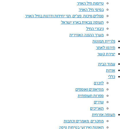
טייסות חיל האויר
בסיסי חיל האויר
סמלים,סיכות, פצ'ים, תגי יחידות ודרגות בחיל האויר
תעופה צבאית בארץ ישראל
גיבורי החיל
מערך ההגנה האווירית
גלריית תמונות
תירמו לאתר
יצירת קשר
עמוד הבית
אודות
כללי
לזכרם
מוזיאונים ואוספים
ספרות תעופתית
שירים
תאריכים
תעופה אזרחית
מחקרים, מאמרים וכתבות
תאונות ואירועי בטיחות טיסה