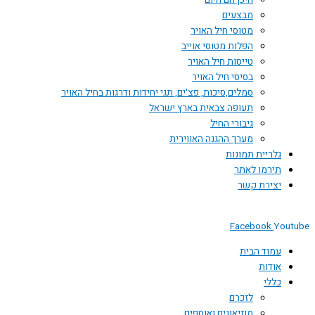
היכן הם היום
מבצעים
מטוסי חיל האויר
הפלות מטוסי אוייב
טייסות חיל האויר
בסיסי חיל האויר
סמלים,סיכות, פצ'ים, תגי יחידות ודרגות בחיל האויר
תעופה צבאית בארץ ישראל
גיבורי החיל
מערך ההגנה האווירית
גלריית תמונות
תירמו לאתר
יצירת קשר
Facebook
You
עמוד הבית
אודות
כללי
לזכרם
מוזיאונים ואוספים