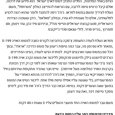
ס באחד המלונות,. החליט התנדב לטוס לארץ ישראל. הוא חידש את דרכונו,
 קיבל כרטיס טיסה לז'נבה, עם הוראות להתייצב כמלון "מטרופול", משם
 לציריך ומשם במטוס לפראג. ג'ורג' ניסה להתנגד ולומר שהוא רוצה להגיע
ינה, אולם כל טענותיו לא עזרו, ובמלון "פאלאס" , היכן ששכנה הצירות
לית, פגש קבוצת ישראלים וטייסי מח"ל, וביניהם סיד כהן, עזר ויצמן, סם
ץ , בוריס סניור, לזלי שגאם וסנדי ג'ייקובס.
מפראג נשלח לשדה התעופה צ'סקה-בודוביצה לקורס הסבה למטוס האויה S-199
ר ולא טס זמן מה, עבר כמה טיסות ריענון על מטוס הדרכה "אראדו", ובסך
טס במטוס שעה וארבעים דקות. למחרת הגיעו לשדה ,הציגו המדריכים
הצ'כים לויטננט בילק ולויטננט פרוקופק לליכטר את מטוס הקרב אויה S-199
(יצור צ'כי של המסרשמידט 109 הגרמני שאותו ראה לפני כן רק דרך הכוונת
ות האויר כמלחמה מעל אירופה) . טייס חבר שהכיר מתקופת שירותם בחיל
ר האמריקאי בבריטניה, הסמיך את ג'ורג' להדרכה מהתא האחורי של
שמידט, בלי שעשה עליו אפילו טיסת סולו אחת. ליכטר הטיס את המטוס
 שעה ועשרים דקות. בטיסה הבאה כבר הדריך ג'ורג' את סיד כהן, לימים
 101, ואת עזר ויצמן.
ר למטוס האויה החד מושבי והשלים עליו 3 שעות ו-40 דקות
כו פרוקופק כתב עליו בחוות הדעת
: