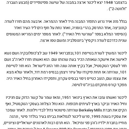
בדצמבר 1948 יצא ליכטר ארצה במבנה של שישה ספיטפיירים (מבצע העברה
2") .
 מזג אויר גרוע התפזר המבנה מיד לאחר ההמראה. ארבעה מהם חזרו לשדה
יצה ,אחד התרסק בהרי בוסניה, ואחר נחת על חוף הים ליד העיר זאדר
פור המלא בספר "שורשי חיל האויר"). לאחר מספר ימים המריאו המטוסים
 כדרכם לשדה ניקסיץ' ביוגוסלביה ומשם טסו ארצה.
ליכטר המשיך לשרת בטייסת 101,ובפברואר 1949 שב לצ'כוסלובקיה ושם נשא
ה את אישקה שאותה הכיר בעת שהותו שם. הוא ואשתו חזרו לארה"ב ושם
לעסקי הטקסטיל, אבל בקיץ אותה שנה חזר הזוג לישראל. הוא חזר לטייסת
101, שהיתה אז תחת פיקודו של עיזר ויצמן בבסיס רמת דוד, ולאחר שלא מצא
מו שם, הוצב כטייס ניסוי בבסיס עקרון, ותפקידו האחרון בחיל האויר היה
 קורס מתקדם בביה"ס לטיסה.
ליכטר ואשתו עזבו את הארץ בינואר 1951, ומאז שמר על קשר הדוק עם חניכיו
 האויר וביקר בארץ לעיתים תכופות. הוא נחל הצלחה בעסקי הטקסטיל, ואף
הקים את חברת Berkeley Mills שהיתה סיטונאי גדול לבדי וילונות. לאחר שמכר
את עסקיו בשנת 1995, פרש ליכטר לגמלאות בביתו בעיר בולדר סיטי , ונהנה
 בחברת ילדיו ג'והן פגי ומיכאל . הוא תרם רבות לארגונים ישראליים וציוניים,