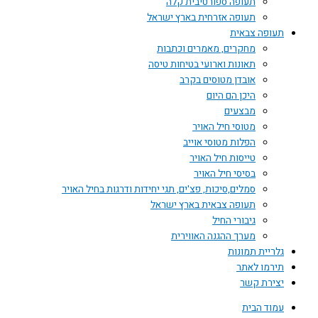
תעופה ספורטיבית קלה
תעופה אזרחית בארץ ישראל
תעופה צבאית
מחקרים, מאמרים וכתבות
תאונות וארועי בטיחות טיסה
אובדן מטוסים בקרב
היכן הם היום
מבצעים
מטוסי חיל האויר
הפלות מטוסי אוייב
טייסות חיל האויר
בסיסי חיל האויר
סמלים,סיכות, פצ'ים, תגי יחידות ודרגות בחיל האויר
תעופה צבאית בארץ ישראל
גיבורי החיל
מערך ההגנה האווירית
גלריית תמונות
תירמו לאתר
יצירת קשר
עמוד הבית