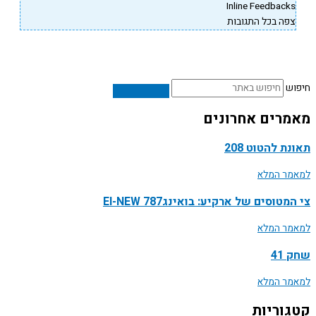
Inline Feedback
פה בכל התגובות
ש
רים אחרונים
ת להטוט 208
ר המלא
טוסים של ארקיע: בואינג787 EI-NEW
ר המלא
41
ר המלא
וריות