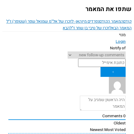
ו את המאמר
המאמר הקודם
נפרדים מיוהאן- לזכרו של אל"מ שמואל שפר (שטופר) ז"ל
ר הבא
לזכרו של טיבי בן שחר ז"ל
הבא
נוי
Logi
Notify o
Comments
Oldes
Newest
Most Vote