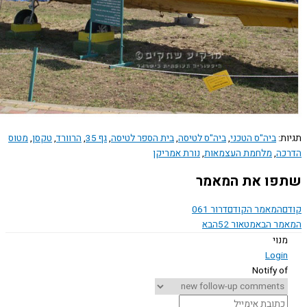
הטכני
,
ביה"ס לטיסה
,
בית הספר לטיסה
,
גף 35
,
הרוורד
,
טקסן
,
מטוס
ת העצמאות
,
נורת אמריקן
ת המאמר
הקודם
דרור 061
טאור 52
הבא