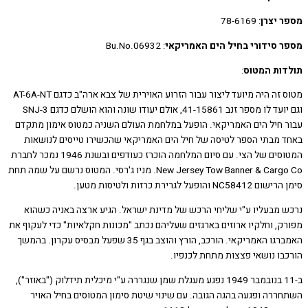
י בחיל הים האמריקאי
: Bu.No.06932
וס
:
מטוס זה היה מיועד ליצור עבור הזרוע האוירית של צבא ארה"ב כדגם AT-6A-NT
וגם יועד לו מספר זנב 41-15861, אולם יעודו שונה והוא הושלם כדגם SNJ-3
ם האמריקאי. הופעל במלחמת העולם השניה כמטוס אימון מתקדם
ספר לטיסה של חיל הים האמריקאי שהכשירו טייסים לנושאות
המטוסים של הצי. עם סיום המלחמה הוכרז כעודפים ובשנת 1946 נמכר לחברת
New Jersey Tow Banner & Cargo Co. מניו ג'רסי. המטוס נרשם על שמה תחת
ען.
 ע"י שליחי הרכש של מדינת ישראל. הגיע ארצה באניה כשהוא
ו ארוזים בארגזים שעליהם נכתב "מכונות חקלאיות" כדי לעקוף את
האמברגו האמריקאי. הורכב, הורץ והוצב בגף 35 שפעל מבסיס עקרון. בהמשך
י פצצות מתחת לכנפיו.
ב-11 בנובמבר 1949 נפגע מעגלת שמן שנגררה ע"י מיכלית תידלוק ("באוזר"),
עה בהגה הגובה. עם שינוי שיטת סימון המטוסים בחיל האויר