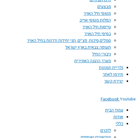
היכן הם היום
מבצעים
מטוסי חיל האויר
הפלות מטוסי אוייב
טייסות חיל האויר
בסיסי חיל האויר
סמלים,סיכות, פצ'ים, תגי יחידות ודרגות בחיל האויר
תעופה צבאית בארץ ישראל
גיבורי החיל
מערך ההגנה האווירית
ת תמונות
 לאתר
 קשר
Facebo
הבית
לזכרם
מוזיאונים ואוספים