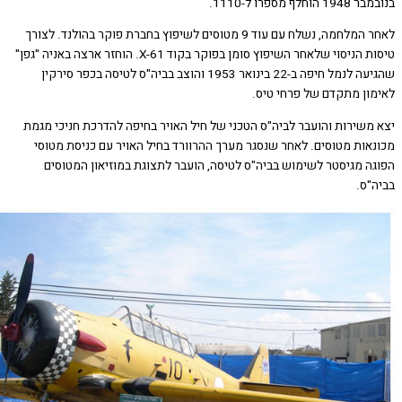
לאחר המלחמה, נשלח עם עוד 9 מטוסים לשיפוץ בחברת פוקר בהולנד. לצורך
טיסות הניסוי שלאחר השיפוץ סומן בפוקר בקוד X-61. הוחזר ארצה באניה "גפן"
שהגיעה לנמל חיפה ב-22 בינואר 1953 והוצב בביה"ס לטיסה בכפר סירקין
ם של פרחי טיס.
הועבר לביה"ס הטכני של חיל האויר בחיפה להדרכת חניכי מגמת
סים. לאחר שנסגר מערך ההרוורד בחיל האויר עם כניסת מטוסי
ר לשימוש בביה"ס לטיסה, הועבר לתצוגת במוזיאון המטוסים