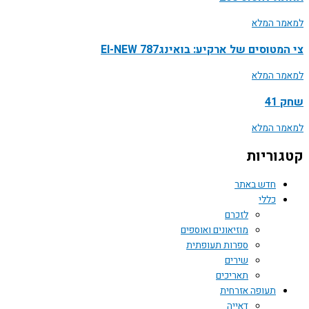
ל ארקיע: בואינג787 EI-NEW
ת
באתר
לזכרם
מוזיאונים ואוספים
ספרות תעופתית
שירים
תאריכים
 אזרחית
דאייה