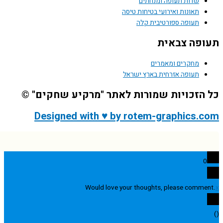
תעופה ומנחתים
ת ואירועי בטיחות טיסה
 ספורטיבית קלה
באית
ם ומאמרים
 אזרחית בארץ ישראל
יות שמורות לאתר "מרקיע שחקים" ©
Designed with ♥ by rotem-graph
Would love your thoughts, pleas