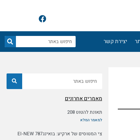
F
a
c
e
חיפוש
תר
יצירת קשר
b
o
o
k
חיפוש
מאמרים אחרונים
תאונת להטוט 208
למאמר המלא
צי המטוסים של ארקיע: בואינג787 EI-NEW