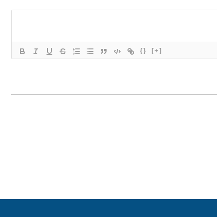
{}
[+]