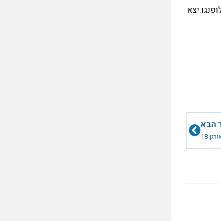
 בבסיס אילופנגו.יצא
הבא
 הבא
ורגן 18