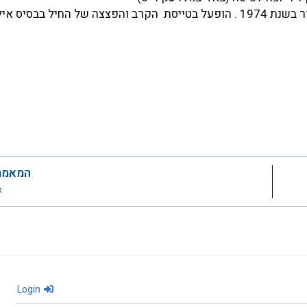
הועבר ל"בדק מטוסים", שופץ ונמכר לחיל האויר של אל סלוודור בשנת 1974 . הופעל בטייסת הקרב והפצצה של החיל
המאמר
א
Login