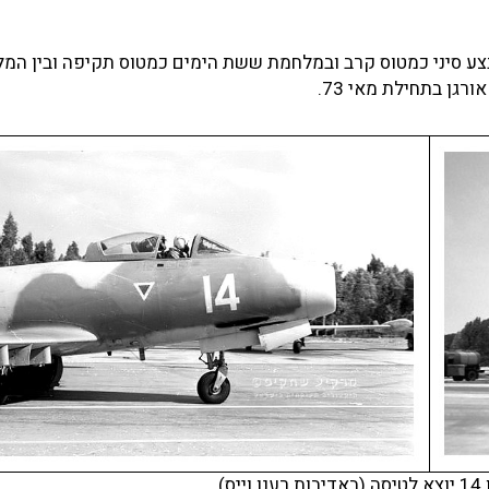
לט בטייסת 113 בחצור.שימש במבצע סיני כמטוס קרב ובמלחמת ששת הימים כמטוס תקיפה ובין 
גן בתחילת מאי 73.
ס)