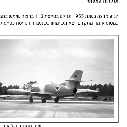
תולדות המטוס:
הגיע ארצה בשנת 1955 ונק
כמטוס אימון מתקדם. יצא משימוש כשנסגרה הטייסת כטייסת אור
שתי תמונות של אורגן 14 יוצא לטיסה (באדיבות רענן ויי