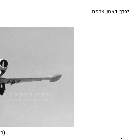
יצרן
: דאסו, צרפת
(בא