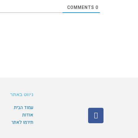
COMMENTS
0
ניווט באתר
עמוד הבית
F
אודות
a
תירמו לאתר
c
e