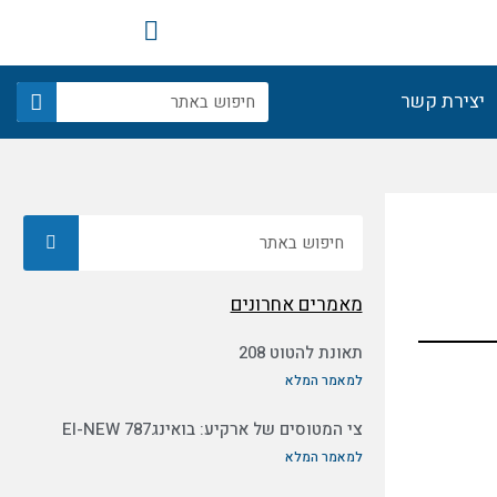
F
a
c
חיפוש
e
יצירת קשר
b
o
o
k
חיפוש
מאמרים אחרונים
תאונת להטוט 208
למאמר המלא
צי המטוסים של ארקיע: בואינג787 EI-NEW
למאמר המלא