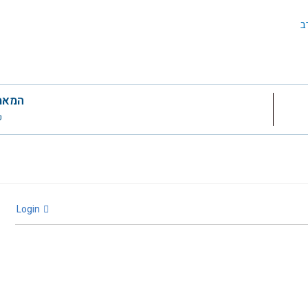
ב
המאמ
פ
Login