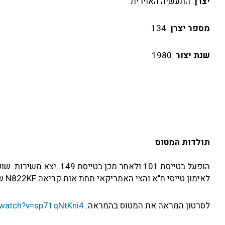
יצרן
: התעשיה האוירית
מספר יצרן
: 134
שנת יצור
:1980
תולדות המטוס
:
לאימון טייסי ח"א והצי האמריקאי תחת אות קריאה N822KF שנרשם על שמה בתאריך 20.11.02 ושהוחלף ל-N402AX בתאריך 21.9.05
לסרטון המראה את המטוס בהמראה:
/watch?v=sp71qNtKni4