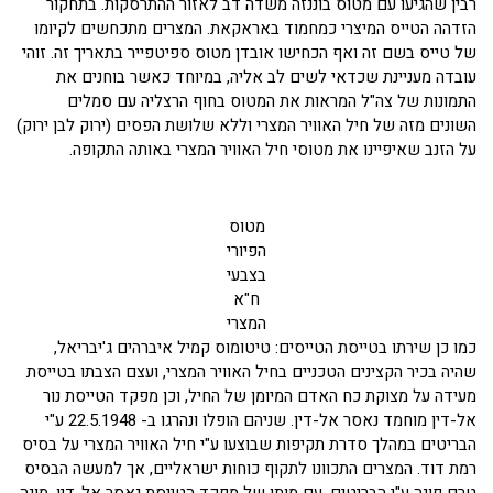
רבין שהגיעו עם מטוס בוננזה משדה דב לאזור ההתרסקות. בתחקור
הזדהה הטייס המיצרי כמחמוד באראקאת. המצרים מתכחשים לקיומו
של טייס בשם זה ואף הכחישו אובדן מטוס ספיטפייר בתאריך זה. זוהי
עובדה מעניינת שכדאי לשים לב אליה, במיוחד כאשר בוחנים את
התמונות של צה"ל המראות את המטוס בחוף הרצליה עם סמלים
השונים מזה של חיל האוויר המצרי וללא שלושת הפסים (ירוק לבן ירוק)
על הזנב שאיפיינו את מטוסי חיל האוויר המצרי באותה התקופה.
מטוס
הפיורי
בצבעי
ח"א
המצרי
כמו כן שירתו בטייסת הטייסים: טיטומוס קמיל איברהים ג'יבריאל,
שהיה בכיר הקצינים הטכניים בחיל האוויר המצרי, ועצם הצבתו בטייסת
מעידה על מצוקת כח האדם המיומן של החיל, וכן מפקד הטייסת נור
אל-דין מוחמד נאסר אל-דין. שניהם הופלו ונהרגו ב- 22.5.1948 ע"י
הבריטים במהלך סדרת תקיפות שבוצעו ע"י חיל האוויר המצרי על בסיס
רמת דוד. המצרים התכוונו לתקוף כוחות ישראליים, אך למעשה הבסיס