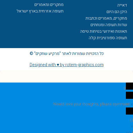
מחקרים ומאמרים
דאייה
תעופה אזרחית בארץ ישראל
היכן הם היום
מחקרים, מאמרים וכתבות
שדות תעופה ומנחתים
תאונות ואירועי בטיחות טיסה
תעופה ספורטיבית קלה
כל הזכויות שמורות לאתר "מרקיע שחקים" ©
Designed with ♥ by rotem-graphics.com
0
Would love your thoughts, please comment.
x
)
(
x
|
הגב