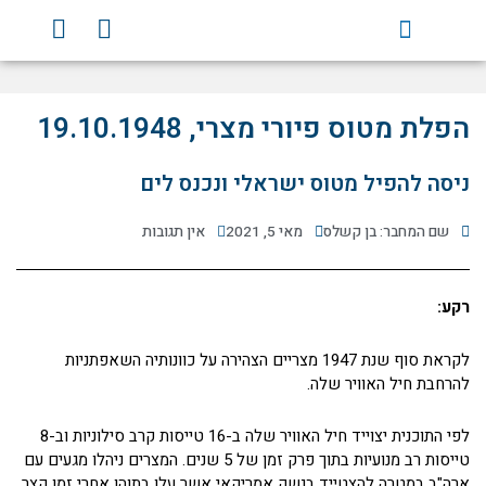
ילוג
Y
F
תוכן
o
a
u
c
t
e
u
b
הפלת מטוס פיורי מצרי, 19.10.1948
b
o
e
o
ניסה להפיל מטוס ישראלי ונכנס לים
k
שם המחבר: בן קשלס
מאי 5, 2021
אין תגובות
רקע:
לקראת סוף שנת 1947 מצריים הצהירה על כוונותיה השאפתניות
להרחבת חיל האוויר שלה.
לפי התוכנית יצוייד חיל האוויר שלה ב-16 טייסות קרב סילוניות וב-8
טייסות רב מנועיות בתוך פרק זמן של 5 שנים. המצרים ניהלו מגעים עם
ארה"ב במטרה להצטייד בנשק אמריקאי אשר עלו בתוהו אחרי זמן קצר.