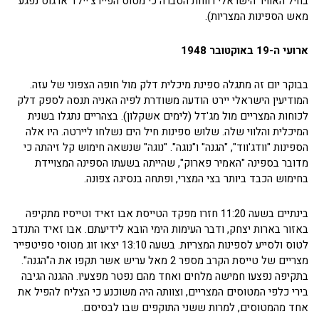
בחיל האוויר הישראלי רווחת הסברה כי מטוס הפיירצ'יילד ארגוס נפגע
מאש הספינות המצריות).
ארועי ה-19 באוקטובר 1948
בבוקר יום זה מתגלה ספינת מיכלית דלק מול חופה הצפוני של עזה.
המודיעין הישראלי יירט הודעה משודרת לפיה האניה תנסה לספק דלק
לכוחות המצריים מול מג'דל (לימים אשקלון). בצהריים נתגלו בשנית
המיכלית והלווי שלה. שלוש ספינות חיל הים נשלחו ליירטה. היו אלה
הספינות "וודג'ווד", "הגנה" ו"נוגה". "נוגה" שנשאה חימוש קל זיהתה כי
מדובר בספינה "האמיר פארוק", שהייתה בשעתו הספינה המצויידת
בחימוש הכבד ביותר בצי המצרי, ופתחה בנסיגה צפונה.
בינתיים בשעה 11:20 חזרו מפקד הטייסת אבו זאיד וטייסיו מתקיפה
באזור בארות יצחק, ודבר העימות הימי הובא לידיעתם. אבו זאיד התנדב
לטוס ולסייע לספינות המצריות. בשעה 13:10 יצאו זוג מטוסי ספיטפייר
מצריים של טייסת הקרב מספר 2 מאל עריש אשר תקפו את ה"הגנה".
בתקיפה נפצעו חמישה מלחים ואחד מהם נפטר מפצעיו. ההגנה הגיבה
בירי כלפי המטוסים המצריים, וצוותה היה משוכנע כי הצליח להפיל את
אחד מהמטוסים, למרות ששני התוקפים שבו לבסיסם.