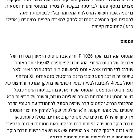
מצרים בנוסף פנתה לבריטניה בבקשה להצטייד במטוסי ומפייר ומטאור.
בריטניה אשר חששה מהסלמת המלחמה בא"י לכשתסוג מיאנה
להסכים ואף החמירה בסירובה לספק למצרים חלפים בסיסיים ( אפילו
צבע ) למטוסים קיימים.
המטוס
המטוס הוא דגם הוקר 1026 P. והיה אב הטיפוס הראשון מסדרה של
ארבעה של מטוס הפיורי. הוא תוכנן לפי מפרט F.6/42 יותר מאוחר
שודרג לפי מפרט F.2/43 וטס לראשונה ב-1 בספטמבר 1944. לאב
טיפוס זה הורכב מנוע כוכבי מדגם בריסטול סנטאורוס XII ומדחף
רוטול בעל 4 להבים, ולבניית כנפיו השתמשו בחלקן המרכזי והחיצוני של
כנפי מטוס הטמפסט. המטוס הוכיח את עצמו בטיסות הניסוי כבעל
כושר תמרון טוב ותכונות הטסה ושליטה טובות, וכעונה על דרישות ח"א
המלכותי הבריטי למטוס קרב שיהיה מסוגל להתמודד עם מטוסי הקרב
היפניים של אותה תקופה. ח"א המלכותי שקל להזמין את יצור המטוס
אך כיוון שהיו לו עודפים של מטוסי קרב אחרים, בוטלו כוונותיו, אך
חברת הוקר המשיכה בפיתוח דגם ימי לנושאות מטוסים שכונה סי פיורי
והוא נכנס לבסוף ליצור. אב הטיפוס NX798 נשאר ברשות חברת הוקר
שהשתמשה בו לניסויים שונים וכמטוס הדגמה.