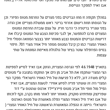
טרם פונה ע"י הבריטים. עם מותו של מפקד הטייסת נאסר אל-דין, מונה
אבו זאיד למפקד הטייסת.
במהלך תקופה זו מחו הבריטים בפני מצרים על החרמת מטוס הפיורי. וכן
על הטסתו תחת רישום אזרחי בריטי. ראש ממשלת מצריים אכן הודה
בפני שגריר בריטניה כי הדבר חריג. על עצם עובדת החרמת המטוס
המצרים סרבו להתפשר, אך לגבי סכימת הצבע של המטוס קיבלו את
דרישות הבריטים והמטוס נצבע מאוחר יותר בצבעי הסוואה וסמלי חיל
האוויר המצרי. כמו כן קיבל המטוס מספר חיל אוויר מצרי 701. חיפוי
בסיס הפרופלור עוטר בציור של גולגולת מאיימת המונחת על שתי
עצמות.
בתאריך 4.6.1948 לפי הגרסה המצרית, הוזנק אבו זאיד לסייע לספינות
הצי המצרי שתקפו את תל אביב מן הים אך הותקפו בתגובה ע"י מטוסים
קלים משדה דוב, ללא כל פגיעות של חיל האוויר הישראלי. מפקד הצי
המצרי היה זה ששיגר פנייה לסיוע אווירי. לטענת המצרים, אבו זאיד
הפיל מול חופי תל אביב מטוס פיירצ'יילד ארגוס שהוטס ע"י דוד
שפרינצק ומתיתיהו סוקניק. מאוחר יותר לאחר מותו בקרב, נקף לזכותו
של אבו זאיד חיל האוויר המצרי הפלה מאושרת של מטוס הארגוס
הישראלי. הייתה זו ההפלה המאושרת הראשונה של חיל האוויר המצרי (