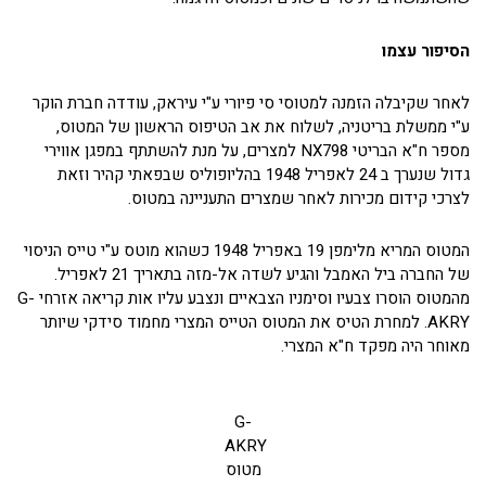
הסיפור עצמו
לאחר שקיבלה הזמנה למטוסי סי פיורי ע"י עיראק, עודדה חברת הוקר
ע"י ממשלת בריטניה, לשלוח את אב הטיפוס הראשון של המטוס,
מספר ח"א הבריטי NX798 למצרים, על מנת להשתתף במפגן אווירי
גדול שנערך ב 24 לאפריל 1948 בהליופוליס שבפאתי קהיר וזאת
לצרכי קידום מכירות לאחר שמצרים התעניינה במטוס.
המטוס המריא מלימפן 19 באפריל 1948 כשהוא מוטס ע"י טייס הניסוי
של החברה ביל האמבל והגיע לשדה אל-מזה בתאריך 21 לאפריל.
מהמטוס הוסרו צבעיו וסימניו הצבאיים ונצבע עליו אות קריאה אזרחי G-
AKRY. למחרת הטיס את המטוס הטייס המצרי מחמוד סידקי שיותר
מאוחר היה מפקד ח"א המצרי.
G-
AKRY
מטוס