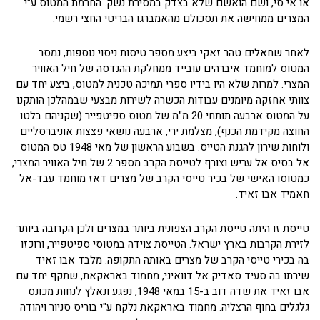
או אי סי, ושם הואשם שלא בצדק במסירת נשק. החרמת המטוס ע"י
המצרים ממחישה את תסכולם מהאמברגו הבריטי החצי רשמי.
לאחר שחאלים טהר זאקי ביצע מספר טיסות ניסוי נוספות, נמסר
המטוס למוחמד איברהים עובייד ממחלקת ההנדסה של חיל האוויר
המצרי. למרות שלא היו בידיו ספרי תמיכה טכנית למטוס, ביצע יחד עם
צוותי אחזקה מיומנים עבודות הכשרה לשירות מבצעי שבמהלכן הותקנו
על המטוס ארבעה תותחי 20 מ"מ של מטוס ספיטפייר (שקניהם בלטו
החוצה מקידמת הכנף), מצלמת ירי, ארבעה נושאי פצצות אוניברסליים
ולוחות שירון להגנת הטייס. בשבוע הראשון של מאי 1948 טס המטוס
אל בסיס אל עריש וצורף לטייסת הקרב מספר 2 של חיל האוויר המצרי,
כמטוסו האישי של בכיר טייסי הקרב של מצרים דאז מוחמד עבד-אל
חאמיד אבו זאיד.
טייסת זו היתה טייסת הקרב הצפונית ביותר במצרים ולכן הקרובה ביותר
לזירת הקרבות בארץ ישראל. הטייסת צוידה במטוסי ספיטפייר, ורוכזו
בה בכירי טייסי הקרב של מצרים באותה התקופה. מלבד אבו זאיד
שירתו בה סעיד סאדיק אל דוואיני, מחמוד באראקאת, שתקף יחד עם
אבו זאיד את שדה דוב ב-15 במאי 1948, נפגע ונאלץ לנחות מכונס
גלגלים בחוף הרצליה. מחמוד באראקאת נלקח ע"י בוריס סניור ויהודה