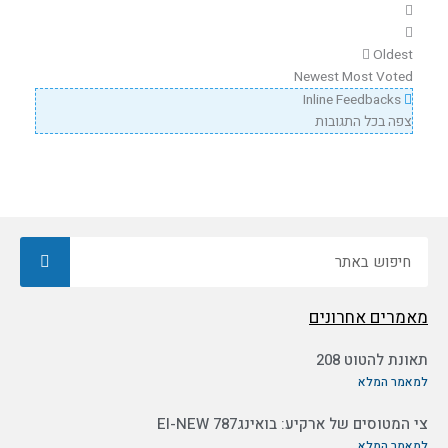
Oldest
Newest
Most Voted
Inline Feedbacks
צפה בכל התגובות
חיפוש
מאמרים אחרונים
תאונת להטוט 208
למאמר המלא
צי המטוסים של ארקיע: בואינג787 EI-NEW
למאמר המלא