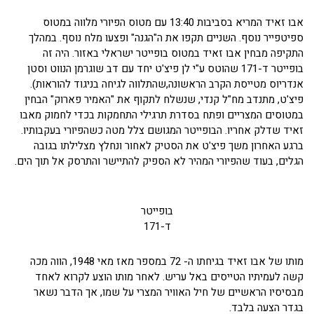
אבו זאיד המריא בסביבות 13:40 עם מטוס הפיורי מלווה במטוס
ספיטפייר נוסף. השניים תקפו את ה"הגנה" ופצעו מלח נוסף. במהלך
התקיפה מבחין אבו זאיד במטוס בופייטר ישראלי באזור. היה זה
בופייטר ד-171 שהוטס ע"י לן פיצ'ט יחד עם דב שוגרמן הנווט וסטן
אנדריוס מטייסת הקרב הראשונה,שהתלווה לגיחה בניגוד להוראות).
פיצ'ט, מתנדב מח"ל קנדי, שנשלח לתקוף את "האמיר פארוק" הבחין
במטוסים המצריים ופתח בסדרת תרגילי התחמקות בכדי לחמוק מאבו
זאיד שדלק אחריו. הבופייטר המגושם צלל מטה כשהפיורי בעקבותיו.
ברגע האחרון משך פיצ'ט את הסטיק לאחור ונחלץ מצלילתו בגובה
הגלים, בעוד שהפיורי המהיר לא הספיק להתיישר והתרסק אל תוך הים.
בופייטר
ד-171
מותו של אבו זאיד בגיחתו ה- 72 במספר מאז מאי 1948, הווה מכה
קשה לעמיתיו הטייסים באל עריש. לאחר מותו הוצע לקרוא לאחד
מבסיסיו הראשיים של חיל האוויר המצרי על שמו, אך הדבר נשאר
בגדר הצעה בלבד.