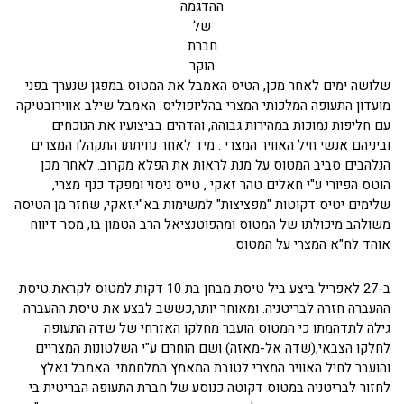
ההדגמה
של
חברת
הוקר
שלושה ימים לאחר מכן, הטיס האמבל את המטוס במפגן שנערך בפני
מועדון התעופה המלכותי המצרי בהליופוליס. האמבל שילב אווירובטיקה
עם חליפות נמוכות במהירות גבוהה, והדהים בביצועיו את הנוכחים
וביניהם אנשי חיל האוויר המצרי . מיד לאחר נחיתתו התקהלו המצרים
הנלהבים סביב המטוס על מנת לראות את הפלא מקרוב. לאחר מכן
הוטס הפיורי ע"י חאלים טהר זאקי , טייס ניסוי ומפקד כנף מצרי,
שלימים יטיס דקוטות "מפציצות" למשימות בא"י.זאקי, שחזר מן הטיסה
משולהב מיכולתו של המטוס ומהפוטנציאל הרב הטמון בו, מסר דיווח
אוהד לח"א המצרי על המטוס.
ב-27 לאפריל ביצע ביל טיסת מבחן בת 10 דקות למטוס לקראת טיסת
ההעברה חזרה לבריטניה. ומאוחר יותר,כששב לבצע את טיסת ההעברה
גילה לתדהמתו כי המטוס הועבר מחלקו האזרחי של שדה התעופה
לחלקו הצבאי,(שדה אל-מאזה) ושם הוחרם ע"י השלטונות המצריים
והועבר לחיל האוויר המצרי לטובת המאמץ המלחמתי. האמבל נאלץ
לחזור לבריטניה במטוס דקוטה כנוסע של חברת התעופה הבריטית בי