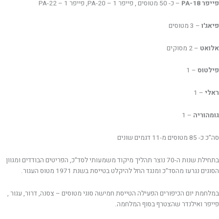
פייפר PA-18
– כ- 50 מטוסים , פייפר PA-20 – 1, פייפר PA-22 – 1
פיאג'ו
– 3 מטוסים
אלואט
– 2 מסוקים
פילטוס
– 1
ראלי
– 1
גומהוריה
– 1
סה"כ כ- 85 מטוסים מ-11 דגמים שונים
בתחילת שנות ה-70 נוצר תהליך מיקוד משמעותי לסד"כ, הפריטים הבודדים ומגוון
הסוגים נגרעו מהסד"כ ומנגד החל להיקלט בטייסת בשנת 1971 מטוס העגור.
במלחמת יום הכיפורים הפעילה הטייסת חמישה סוגי מטוסים – צסנה, דרור, עגור ,
פייפר ואילנדר שהצטרף בסוף המלחמה.