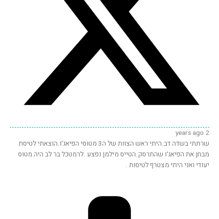
2 years ago
שרתתי בשדה דב.היתי ראש הצוות של ה3 מטוסי הפיאג'ו.הוצאתי לטיסת
מבחן את הפיאג'ו שהתרסק.הטייס מילמן נפצע .לרמטכל בר לב היה מטוס
יעודי ואני היתי מצטרף לטיסות .