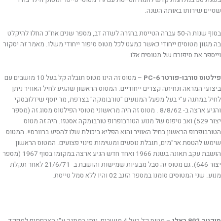
בשנת 56 במלחמת קדש לחמה הטייסת עם 19 מטוסי פייפר ומסוק הילר בודד
שסיים שירותו באותה השנה.
בסוף שנות ה-50 עברה הטייסת בחזרה לשדה דב, מספר שנים אח"כ החלו להיקלט
בה מגוון מטוסים ייחודי כאשר כמעט לכל מטוס סיפור ייחודי משלו. מאמר זה יסקור
וייספר את סיפורם של מטוסים אלו.
פילטוס טורבו-פורטר PC-6
– מטוס זה הינו מטוס תובלה קל בעל 10 מושבים עם
ביצועי המראה ונחיתה קצרים ייחודיים. המטוס הראשון שהגיע לחיל האוויר ניתן
לחיל במתנה ע"י בעל מפעל המנועים "טורבומקה" בצרפת, מר יוסף שידלובסקי
והגיע ארצה ב- 8/8/62 . מטוס זה היה מראשוני מטוסי הפילטוס מסוג זה (מספר
יצור 529) ואב טיפוס של מנוע הטורבופרופ טורבומקה אסטזו. היה זה מטוס
הטורבופרופ הראשון בחיל האוויר והוא הפליא ביכולת שלו להסיע ברוורס!!. המטוס
שימש להטסת אר"מים, תובלת נוסעים ומשימות פינוי פצועים. המטוס הראשון
הושבת עקב תאונה בשנת 1966 ואחד חדש הגיע ארצה במקומו בסוף 1967 (מספר
יצור 646). גם מטוס זה סבל מבעיות שמישות והושבת ב- 21/6/71 לאחר תקלת
מנוע. שני המטוסים סומנו במספר הזנב 02 והיו ללא סמל טייסת.
סוקטה 892 ראלי
– מטוס קל בעל 4 מושבים, ניתן במתנה ע"י הצרפתים למפקד