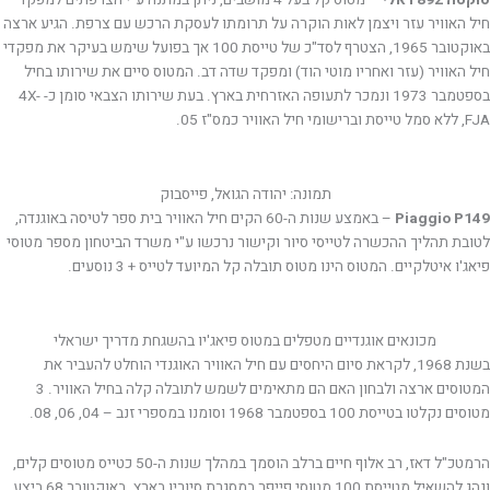
חיל האוויר עזר ויצמן לאות הוקרה על תרומתו לעסקת הרכש עם צרפת. הגיע ארצה
באוקטובר 1965, הצטרף לסד"כ של טייסת 100 אך בפועל שימש בעיקר את מפקדי
חיל האוויר (עזר ואחריו מוטי הוד) ומפקד שדה דב. המטוס סיים את שירותו בחיל
בספטמבר 1973 ונמכר לתעופה האזרחית בארץ. בעת שירותו הצבאי סומן כ- 4X-
FJA, ללא סמל טייסת וברישומי חיל האוויר כמס"ז 05.
תמונה: יהודה הגואל, פייסבוק
Piaggio P149
– באמצע שנות ה-60 הקים חיל האוויר בית ספר לטיסה באוגנדה,
לטובת תהליך ההכשרה לטייסי סיור וקישור נרכשו ע"י משרד הביטחון מספר מטוסי
פיאג'ו איטלקיים. המטוס הינו מטוס תובלה קל המיועד לטייס + 3 נוסעים.
מכונאים אוגנדיים מטפלים במטוס פיאג'יו בהשגחת מדריך ישראלי
בשנת 1968, לקראת סיום היחסים עם חיל האוויר האוגנדי הוחלט להעביר את
המטוסים ארצה ולבחון האם הם מתאימים לשמש לתובלה קלה בחיל האוויר. 3
מטוסים נקלטו בטייסת 100 בספטמבר 1968 וסומנו במספרי זנב – 04, 06, 08.
הרמטכ"ל דאז, רב אלוף חיים ברלב הוסמך במהלך שנות ה-50 כטייס מטוסים קלים,
ונהג להשאיל מטייסת 100 מטוסי פייפר במסגרת סיוריו בארץ. באוקטובר 68 ביצע