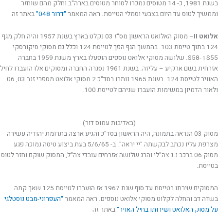
בשנת 1981, כ- 14 מטוסים נמכרו לסוחר מטוסים בארה"ב וחלק מהם שוחזר
וממשיך לטוס עד היום בצבעי וסמלי הטייסת. ראה המאמר
"דרור 048"
באתר זה
אלואט II
– מסוק האלואט הראשון מס"ז 03 נקלט בארץ בשנת 1957 והיה חלק מגף
124 בתוך טייסת 103. בהמשך הגף הפך לטייסת 124 וכלל גם מסוקי סיקורסקי
S55 ו -S58. שלושה מסוקי אלואט נוספים הופעלו בארץ משנת 1959 בחברה
אזרחית בשם ארקיע – עליזה. בשנת 1961 נסגרה החברה ומסוקים אלו הועברו לחיל
האוויר לטייסת 124. בשנת 1965 נותרו בסד"כ 2 מסוקי אלואט מספרי זנב 03, 06
ולאור הדמיון במשימות הועברו שניהם לטייסת 100.
(באדיבות עמוס דור)
מסוק 03 הנראה בתמונה, היה הראשון בסד"כ והגיע ארצה בתרומת יהודיה עשירה
מצרפת עליו נכתב לבקשתה "יי יראה". ב- 5/6/65 בעת ביצוע טיסה נמוכה פגע
מסוק 06 ברכב נ.נ צה"לי והרג שלושה אזרחים עובדי צה"ל, המסוק שוקם וחזר לטוס
בטייסת.
המסוקים שירתו בטייסת עד סוף שנת 1967 אז הועברו לטייסת 125 שאך קמה
בשדה דב והחלה לקלוט מסוקי אלואט נוספים. ראה המאמר
"העפרוני-מבט נוסטלגי
על מסוק האלואט ושירותו בחיל האויר"
באתר זה