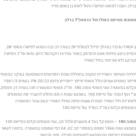
ברלב הסבה למטוס הפיאג'ו והחל לטוס בו באופן סדיר.
תמונות מטיסת הסולו של הרמטכ"ל ברלב
:
ב-15/6/1969 במהלך פיינל למסלול 28 בשדה דב כבה המנוע לפיאג'ו מספר 08,
הטייס ביצע נחיתת אונס והתרסק באזור שדרות רוקח של היום, ומאז סד"כ הפיאג'ו
קורקע ולא טס יותר בחיל האוויר.
יחידת השיטור האווירית הוקמה בתחילת שנות החמישים והשתמשה בעיקר במטוסי
פייפר מסוגים שונים כולל מטוסי פייפר ייחודיים מדגם PA-20/22. בשנים 1961/3
נקלטו במשטרה שני מטוסי צסנה 180. סד"כ מטוסי המשטרה חנה בשדה דב ותוחזק
ע"י הגף הטכני של טייסת 100. באמצע שנות ה-60 הוחלט להעביר את המטוסים
לאחריות חיל האוויר תמורת שעות טיסה שחיל האוויר יבצע עבור המשטרה.
המטוסים נקלטו בסד"כ הסדיר של טייסת 100.
צסנה 180
– מטוס קל בעל 4 מושבים וגלגל זנב, שני מטוסים נקלטו בטייסת 100
באמצע שנת 1966 וסומנו במספרי זנב 02, 04 כפי שסומנו במשטרה. בדומה לשאר
המטוסים בטייסת הם שימשו למשימות תובלה, סיור וקישור.