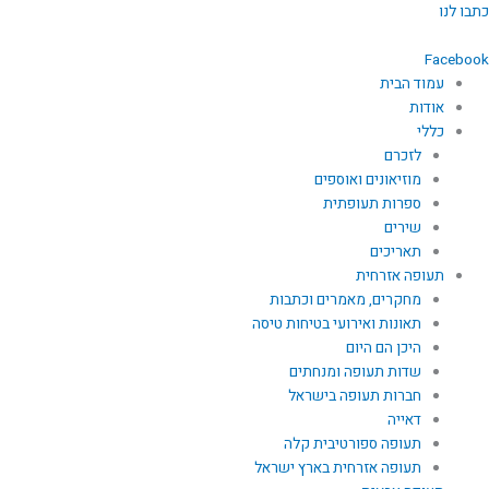
ילוג
כתבו לנו
תוכן
Facebook
עמוד הבית
אודות
כללי
לזכרם
מוזיאונים ואוספים
ספרות תעופתית
שירים
תאריכים
תעופה אזרחית
מחקרים, מאמרים וכתבות
תאונות ואירועי בטיחות טיסה
היכן הם היום
שדות תעופה ומנחתים
חברות תעופה בישראל
דאייה
תעופה ספורטיבית קלה
תעופה אזרחית בארץ ישראל