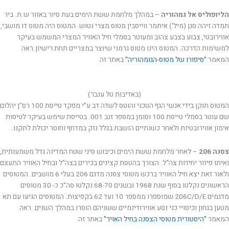
הליופוליס אל גמהוריה
– במהלך מלחמת ששת הימים בעת סיור באזור ש.ת. ביר
תמדה זיהה סגן (מיל') איתמר ווייסבין מטוס מצרי נטוש. המטוס היה מטוס דו מושבי,
אווירובטי, צבוע בצבע צהוב ומעוטר בסמלי חיל האוויר המצרי המשמש בעיקר
למשימות הדרכה. המטוס הינו מטוס גרמני שיוצר במצריים תחת רישיון.ראה
המאמר
"סיפורו של מטוס-הגומהוריה"
באתר זה
(באדיבות טל ענבר)
המטוס תוקן בידי אנשי הגף הטכני והוטס לשדה דב ע"י מפקד טייסת 100 רס"ן יהלום
שם עוטר בסמלי טייסת 100 וסומן במספר זנב 001. בטייסת שימש בעיקר לטיסות
אימון אווירובטיות ולאחר כשנתיים הושבת בגלל נזק במדחף וחוסר יכולת לתקנו.
צסנה 206
– לאחר מלחמת ששת הימים וכיבוש סיני שטח המדינה גדל משמעותית,
ואיתו פיזור יחידות צה"ל. הצורך בהטסת קצינים בכירים בצה"ל ובחיל האוויר התעצם
ולאור זאת יצא חיל האוויר ברכש מטוסי צסנה מדגם 206 בעלי 6 מושבים. המטוסים
הראשונים נקלטו בסוף שנת 1968 ובשנים 68-70 נקלטו סה"כ כ- 30 מטוסים
מדגמים 206C/D/E שמוספרו ממספר 10 ועד 62 בקפיצות. המטוסים הגיעו עם תא
מטען בגחון וכיסויי כני נסע אווירודינמיים ששניהם הוסרו במהלך השנים. ראה
המאמר
"היסטורית מטוסי הצסנה בחיל האויר"
באתר זה