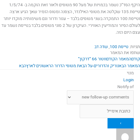
היקף הסד"כ נשמר בכמויות של מעל 90 מטוסים ולאור זאת הוקמה ב- 1/5/74
טייסת 135 שקלטה את מטוסי האילנדר, הצסנה ומטוס הזמיר שאך הגיע ארצה
וטייסת 100 התמקדה בשני מטוסים בלבד – עגור ודרור וגם משימותיה מוקדו יותר
לעולם הסיור והמודיעין האווירי. העיקרון של 2 סוגי מטוסים בלבד בטייסת נשמר עד
עצם היום הזה.
תגיות:
טייסת 100
,
שדה דב
שתפו את המאמר
קודם
המאמר הקודם
ווטור 66 "דרקון"
המאמר הבא
נוריק והדרורים-על הבאת מטוסי הדרור הראשונים לארץ
הבא
מנוי
Login
Notify of