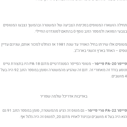
תחילה הושארו המטוסים בסכימת הצביעה של המשטרה ובהמשך נצבעו המטוסים
בצבעי הסוואה ולמספר הזנב נוסף 0 בהתאם לסטנדרט החיילי.
מטוסים אלו שירתו בחיל האוויר עד שנת 1981 אז הוחלט למכור אותם, שניהם עדיין
טסים – האחד בארץ והשני בארה"ב.
פייפר PA-20 פייסר
– מטוסי הפייפר הסטנדרטיים מדגם PA-18 היו בתצורת טייס
ונוסע בודד זה מאחורי זה. דגם זה שהגיע מהמשטרה וסומן במספר הזנב 92 היה בעל
4 מושבים.
באדיבות אדריכל שלמה שפריר
פייפר PA-22 טרי פייסר
– גם מטוס זה הגיע מהמשטרה, סומן במספר הזנב 91 גם
הוא היה בעל 4 מושבים ובניגוד לאחיו מדגם 20, למטוס זה היה גלגל אף.