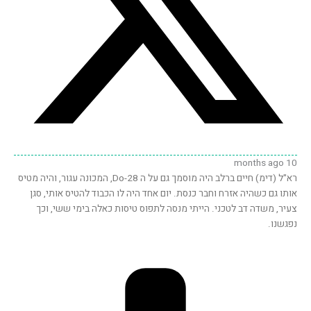
10 months ago
רא"ל (דימ) חיים ברלב היה מוסמך גם על ה Do-28, המכונה עגור, והיה מטיס
אותו גם כשהיה אזרח וחבר כנסת. יום אחד היה לו הכבוד להטיס אותי, סגן
צעיר, משדה דב לטכני. הייתי מנסה לתפוס טיסות כאלה בימי ששי, וכך
נפגשנו.