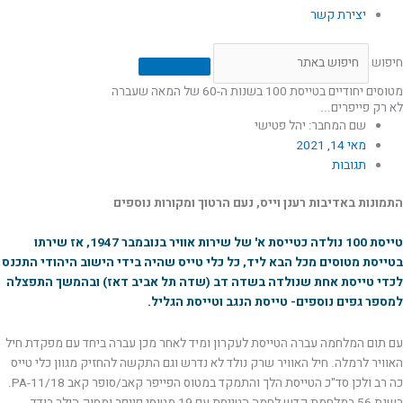
יצירת קשר
חיפוש
מטוסים יחודיים בטייסת 100 בשנות ה-60 של המאה שעברה
לא רק פייפרים...
שם המחבר: יהל פטישי
מאי 14, 2021
תגובות
התמונות באדיבות רענן וייס, נעם הרטוך ומקורות נוספים
טייסת 100 נולדה כטייסת א' של שירות אוויר בנובמבר 1947, אז שירתו
בטייסת מטוסים מכל הבא ליד, כל כלי טייס שהיה בידי הישוב היהודי התכנס
לכדי טייסת אחת שנולדה בשדה דב (שדה תל אביב דאז) ובהמשך התפצלה
למספר גפים נוספים- טייסת הנגב וטייסת הגליל.
עם תום המלחמה עברה הטייסת לעקרון ומיד לאחר מכן עברה ביחד עם מפקדת חיל
האוויר לרמלה. חיל האוויר שרק נולד לא נדרש וגם התקשה להחזיק מגוון כלי טייס
כה רב ולכן סד"כ הטייסת הלך והתמקד במטוס הפייפר קאב/סופר קאב PA-11/18.