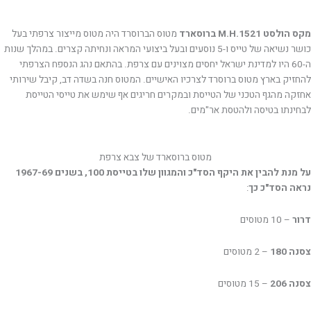
מקס הולסט M.H.1521 ברוסארד
מטוס הברוסרד היה מטוס מייצור צרפתי בעל
כושר נשיאה של טייס ו-5 נוסעים ובעל ביצועי המראה ונחיתה קצרים. במהלך שנות
ה-60 היו למדינת ישראל יחסים מצוינים עם צרפת. בהתאם נהג הנספח הצרפתי
להחזיק בארץ מטוס ברוסרד לצרכיו האישיים. המטוס חנה בשדה דב, קיבל שירותי
אחזקה מהגף הטכני של הטייסת ובמקרים חריגים אף שימש את טייסי הטייסת
לבחינתו בטיסה ולהטסת אר"מים.
מטוס ברוסארד של צבא צרפת
על מנת להבין את היקף הסד"כ והמגוון שלו בטייסת 100, בשנים 1967-69
נראה הסד"כ כך
:
דרור
– 10 מטוסים
צסנה 180
– 2 מטוסים
צסנה 206
– 15 מטוסים