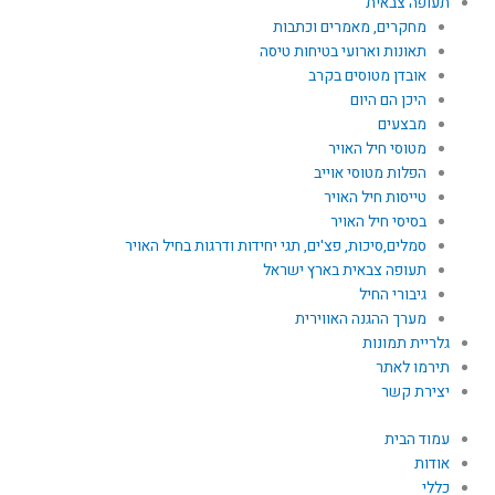
תעופה צבאית
מחקרים, מאמרים וכתבות
תאונות וארועי בטיחות טיסה
אובדן מטוסים בקרב
היכן הם היום
מבצעים
מטוסי חיל האויר
הפלות מטוסי אוייב
טייסות חיל האויר
בסיסי חיל האויר
סמלים,סיכות, פצ'ים, תגי יחידות ודרגות בחיל האויר
תעופה צבאית בארץ ישראל
גיבורי החיל
מערך ההגנה האווירית
גלריית תמונות
תירמו לאתר
יצירת קשר
עמוד הבית
אודות
כללי