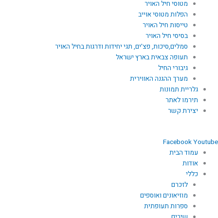
מטוסי חיל האויר
הפלות מטוסי אוייב
טייסות חיל האויר
בסיסי חיל האויר
סמלים,סיכות, פצ'ים, תגי יחידות ודרגות בחיל האויר
תעופה צבאית בארץ ישראל
גיבורי החיל
מערך ההגנה האווירית
גלריית תמונות
תירמו לאתר
יצירת קשר
Facebook
Youtube
עמוד הבית
אודות
כללי
לזכרם
מוזיאונים ואוספים
ספרות תעופתית
שירים