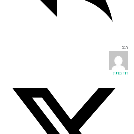
הגב
דוד מרנין