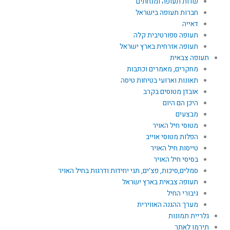
שדות תעופה ומנחתים
חברות תעופה בישראל
דאייה
תעופה ספורטיבית קלה
תעופה אזרחית בארץ ישראל
תעופה צבאית
מחקרים, מאמרים וכתבות
תאונות וארועי בטיחות טיסה
אובדן מטוסים בקרב
היכן הם היום
מבצעים
מטוסי חיל האויר
הפלות מטוסי אוייב
טייסות חיל האויר
בסיסי חיל האויר
סמלים,סיכות, פצ'ים, תגי יחידות ודרגות בחיל האויר
תעופה צבאית בארץ ישראל
גיבורי החיל
מערך ההגנה האווירית
גלריית תמונות
תירמו לאתר