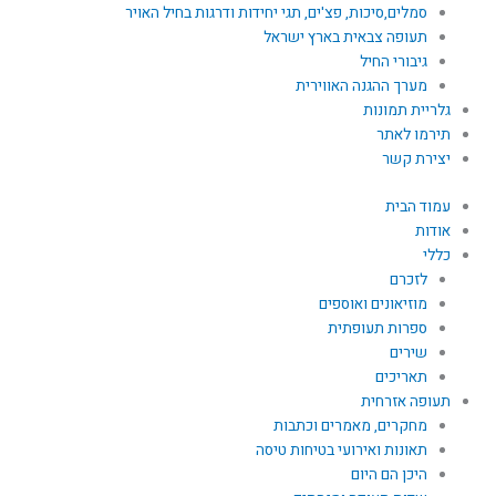
סמלים,סיכות, פצ'ים, תגי יחידות ודרגות בחיל האויר
תעופה צבאית בארץ ישראל
גיבורי החיל
מערך ההגנה האווירית
גלריית תמונות
תירמו לאתר
יצירת קשר
עמוד הבית
אודות
כללי
לזכרם
מוזיאונים ואוספים
ספרות תעופתית
שירים
תאריכים
תעופה אזרחית
מחקרים, מאמרים וכתבות
תאונות ואירועי בטיחות טיסה
היכן הם היום