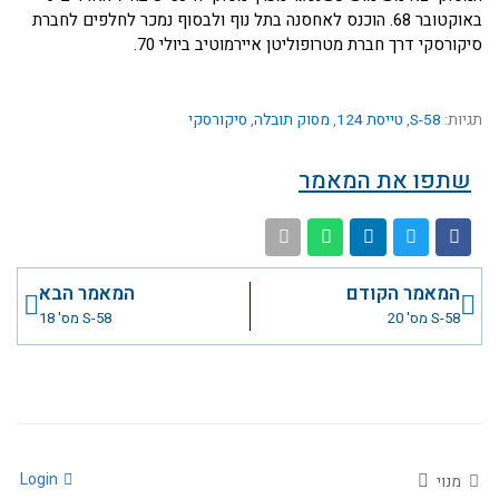
באוקטובר 68. הוכנס לאחסנה בתל נוף ולבסוף נמכר לחלפים לחברת
סיקורסקי דרך חברת מטרופוליטן איירמוטיב ביולי 70.
תגיות:
S-58
,
טייסת 124
,
מסוק תובלה
,
סיקורסקי
שתפו את המאמר
קודם
הבא
המאמר הקודם
המאמר הבא
S-58 מס' 20
S-58 מס' 18
Login
מנוי