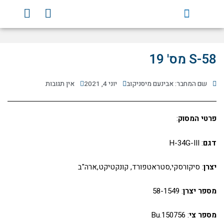
ילוג
Y
F
תוכן
o
a
u
c
t
e
u
b
S-58 מס' 19
b
o
e
o
שם המחבר: אבינעם מיסניקוב
יוני 4, 2021
אין תגובות
k
פרטי המסוק
:
דגם
: H-34G-III
יצרן
: סיקורסקי,סטראטפורד, קונקטיקט,ארה"ב
מספר יצרן
: 58-1549
מספר צי
: Bu.150756