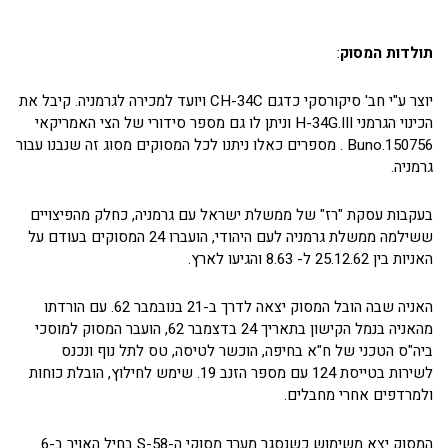
תולדות המסוק
:
יוצר ע"י חב' סיקורסקי כדגם CH-34C ויועד למכירה לגרמניה. קיבל את
הכינוי הגרמני H-34G.III וניתן לו גם מספר סידורי של הצי האמריקאי
Buno.150756 . מספרים כאלו ניתנו לכל המסוקים מסוג זה שנבנו עבור
גרמניה.
בעקבות עסקת "רז" של ממשלת ישראל עם גרמניה, כחלק מהפיצויים
ששילמה ממשלת גרמניה לעם היהודי, הועברו 24 המסוקים בעודם על
האניות בין 25.12.62 ל- 8.63 והגיעו לארץ.
האניה שבה הובל המסוק יצאה לדרך ב-21 בנובמבר 62. עם הורדתו
מהאניה בנמל הקישון בתאריך 24 בדצמבר 62, הועבר המסוק למוסכי
ביה"ס הטכני של ח"א בחיפה, הוכשר לטיסה, טס לתל נוף ונכנס
לשירות בטייסת 124 עם מספר הזנב 19. שימש לחילוץ, הובלת כוחות
ולמרדפים אחרי מחבלים.
המסוק יצא משימוש כשנסגר מערך מסוקי ה-S-58 בחיל האויר ב-6