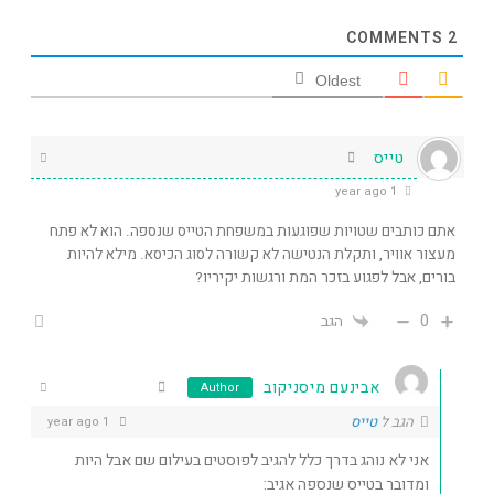
COMMENTS
2
Oldest
טייס
1 year ago
אתם כותבים שטויות שפוגעות במשפחת הטייס שנספה. הוא לא פתח
מעצור אוויר, ותקלת הנטישה לא קשורה לסוג הכיסא. מילא להיות
בורים, אבל לפגוע בזכר המת ורגשות יקיריו?
0
הגב
אבינעם מיסניקוב
Author
הגב ל
טייס
1 year ago
אני לא נוהג בדרך כלל להגיב לפוסטים בעילום שם אבל היות
ומדובר בטייס שנספה אגיב: