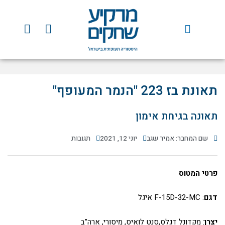
ילוג
תוכן
Y
F
o
a
u
c
t
e
u
b
b
o
תאונת בז 223 "הנמר המעופף"
e
o
k
תאונה בגיחת אימון
שם המחבר: אמיר שגב
יוני 12, 2021
תגובות
פרטי המטוס
דגם
: F-15D-32-MC איגל
יצרן
: מקדונל דגלס,סנט לואיס, מיסורי, ארה"ב