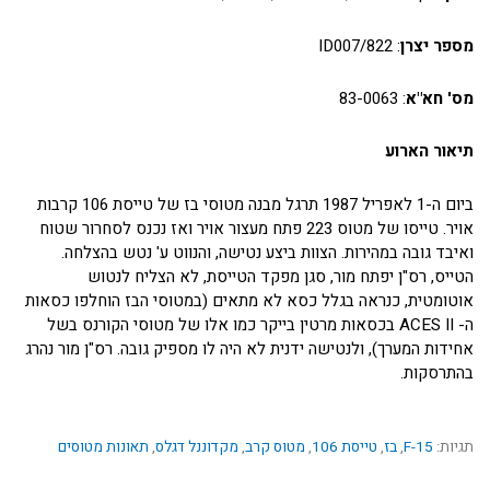
מספר יצרן
: 822/ID007
מס' חא"א
: 83-0063
תיאור הארוע
ביום ה-1 לאפריל 1987 תרגל מבנה מטוסי בז של טייסת 106 קרבות
אויר. טייסו של מטוס 223 פתח מעצור אויר ואז נכנס לסחרור שטוח
ואיבד גובה במהירות. הצוות ביצע נטישה, והנווט ע' נטש בהצלחה.
הטייס, רס"ן יפתח מור, סגן מפקד הטייסת, לא הצליח לנטוש
אוטומטית, כנראה בגלל כסא לא מתאים (במטוסי הבז הוחלפו כסאות
ה- ACES II בכסאות מרטין בייקר כמו אלו של מטוסי הקורנס בשל
אחידות המערך), ולנטישה ידנית לא היה לו מספיק גובה. רס"ן מור נהרג
בהתרסקות.
תגיות:
F-15
,
בז
,
טייסת 106
,
מטוס קרב
,
מקדוננל דגלס
,
תאונות מטוסים