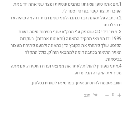
1.אם אתה טוען שאנחנו כותבים שטויות ומצד שני אתה יודע את
העובדות, צור קשר בפרטי וספר לי.
2.הכתבה על תאונת הבז נכתבה לפני שנים רבות, וזה מה שהיה אז
ידוע לכותב.
3. מצוי בידי CD שהופק ע"י מבק"א/ענף בטיחות טיסה בשנת
1999 ובו ממצאי תחקיר התאונה (ותאונות אחרות). בעקבות
הפוסט שלך פתחתי את הקובץ הדן בתאונה ולמעט פתיחת מעצור
האויר התיאור בכתבה דומה לממצאי הוח"ק, כולל התקלה
בכיסאות.
4.אינני מעוניין להעלות לאתר את ממצאי ועדת החקירה. אם אתה
מכיר את המקרה תבין מדוע.
ושוב-אשמח להתכתב איתך בפרטי או לשוחח בטלפון.
0
הגב