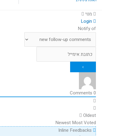
תאונת עיט 278
מנוי
Login
Notify of
Comments
0
Oldest
Newest
Most Voted
Inline Feedbacks