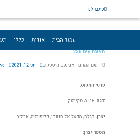
ילוג
כתבו לנו
תוכן
עמוד הבית
אודות
כללי
תעו
תאונת עיט 236
שם המחבר: אבינעם מיסניקוב
יוני 12, 2021
אין
פרטי המטוס
:
דגם
: A-4E סקייהוק
יצרן:
דגלס, מפעל אל סגונדו, קליפורניה, ארה"ב
מספר יצרן
: