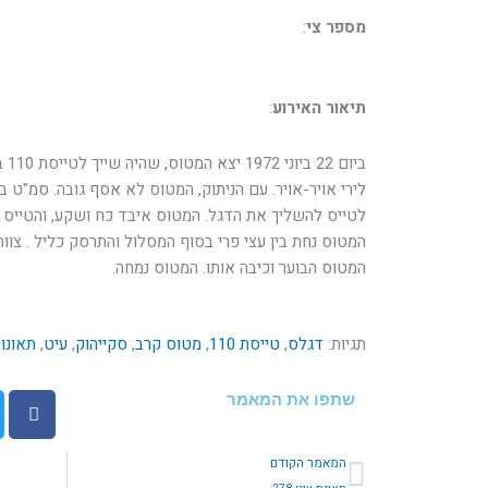
מספר צי
:
תיאור האירוע
:
ביו
לירי אויר-אויר. עם הניתוק, המטוס לא אסף גובה. סמ"ט
לטייס להשליך את הדגל. המטוס איבד כח ושקע, והטייס 
המטוס נחת בין עצי פרי בסוף המסלול והתרסק כליל . צוות
המטוס הבוער וכיבה אותו. המטוס נמחה.
תגיות:
דגלס
,
טייסת 110
,
מטוס קרב
,
סקייהוק
,
עיט
,
תאונו
שתפו את המאמר
קודם
המאמר הקודם