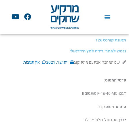
ילוג
תוכן
Y
F
o
a
u
c
t
e
u
b
תאונת קורנס 126
b
o
ננטש לאחר ירידת לחץ הידראולי
e
o
k
שם המחבר: אבינעם מיסניקוב
יוני 12, 2021
אין תגובות
פרטי המטוס
:
דגם
: F-4E-40-MC פאנטום II
טיפוס
: מטוס קרב
יצרן
: מקדוננל דגלס, ארה"ב