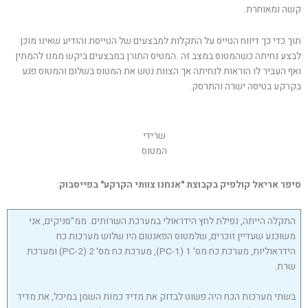
קשה ומאוחרת.
תוך כדי כך דיווח הטייס על התקלות למבצעים של הטייסת והודיע שאינו מוכן
לבצע נחיתה כשהמטוס במצב זה .המטיס התורן במבצעים ביקש ממנו להמתין
ואף העביר לו הוראות לנחיתה אך הצוות נטש את המטוס בשלום והמטוס פגע
בקרקע בטיסה ישרה והתרסק.
שרידי
המטוס
סיפר אריאל קולפיק בקבוצת "אנחנו צוותי הקרקע" בפייסבוק
:
התקלה הייתה, נפילת לחץ הידראולי במערכת השרותים. ממ"סניקים, אני
משוכנע שעדיין זוכרים, שלמטוס הפאנטום היו שלוש מערכות כח
הידראוליות, מערכת כח מס' 1 (PC-1), מערכת כח מס' 2 (PC-2) ומערכת
שרת.
בשתי מערכות הכח היה פשוט לבדוק את מדיד כמות השמן במיכל, את מדיד