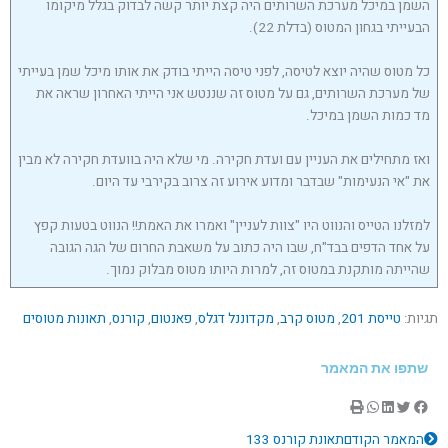
השמן במיכל מערכת השרותים היה קצת יותר קשה לבדוק בגלל מיקומו
הבעייתי בגחון המטוס (בדלת 22).
כל מטוס שהיה יוצא לטיסה, לפני טיסה הייתי בודק את אותו מיכל שמן בעייתי
של מערכת השרותים, גם על מטוס זה שננטש אני הייתי האחרון שראה את
מד כמות השמן במיכל.
ואז מתחילים את העניין עם ועדת חקירה. מי שלא היה בוועדת חקירה לא מבין
את "אי הנעימות" שבדבר ומדוע אירוע זה צרוב בקירבי עד היום.
למזלנו הטייס והנווט היו "צוות לעניין" ואמרו את האמת!! הנווט בטעות קפץ
על אחד הדפים בבד"ח, שבו היה כתוב על משאבת החרום של הגה הגובה
שהייתה מותקנת במטוס זה, למרות היותו מטוס מבלוק נמוך.
תגיות:
טייסת 201
,
מטוס קרב
,
מקדוננל דגלס
,
פאנטום
,
קורנס
,
תאונות מטוסים
שתפו את המאמר
קודם
הבא
המאמר הקודם
תאונת קורנס 133