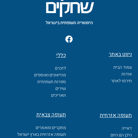
F
a
c
ניווט באתר
כללי
e
b
עמוד הבית
לזכרם
o
אודות
מוזיאונים ואוספים
o
תירמו לאתר
ספרות תעופתית
k
שירים
תאריכים
תעופה צבאית
תעופה אזרחית
מחקרים ומאמרים
דאייה
תעופה אזרחית בארץ ישראל
היכן הם היום