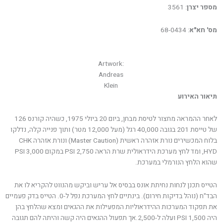
מספר יצרן
: 3561
מס' חא"א
: 68-0434
Artwork:
Andreas
Klein
תיאור האירוע
לאחר ההמראה מחצור לטיסת מבחן, ביום 20 ביולי 1975, כשהיה קורנס 126
של טייסת 201 בגובה 40,000 רגל (מעל 12,000 מטר) ותוך פנייה קלה, נדלקו
בלוח המכשירים נורת אזהרה ראשית (Master Caution) ונורת אזהרה CHK
HYD, ומד לחץ מערכת הידראולית שרת הראה PSI 2,750 במקום PSI 3,000
שהוא הלחץ הנורמלי במערכת.
הטייס תכנן לנחות נחיתת אונס בבסיס אל עריש וביקש מהנווט להקריא לו את
הבד"ח (נוהל בדיקות חירום). בינתיים לחץ המערכת נפל ל-0. הטייס בדק פעמיים
את תפקוד המערכות ההידראוליות המפעילות את ההגאים ומצא שהלחץ בהן
היה 1,500 PSI ועלה ל-2,500.אך תפעול ההגאים היה קשה והיתה להם תגובה