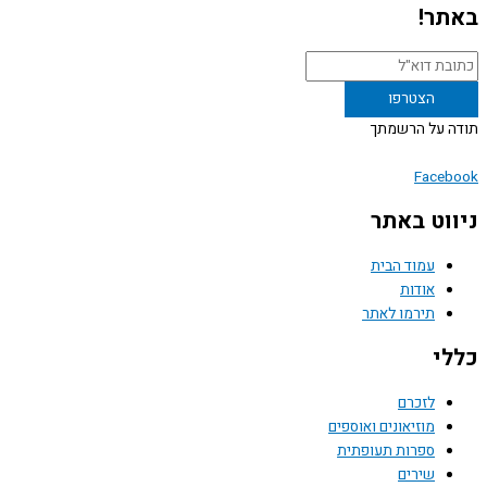
ר!
 על הרשמתך
Face
וט באתר
עמוד הבית
אודות
תירמו לאתר
י
לזכרם
מוזיאונים ואוספים
ספרות תעופתית
שירים