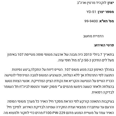
: לוקהיד מרטין-ארה"ב
 יצרן:
YD-51
חא"א
: 99-9400
הדמיית מחשב
 האירוע
:
בתאריך 7 ביולי 2013 היה מבנה של ארבעה מטוסי סופה מטייסת 107 באימון
תיכון כ-50 ק"מ מול חופי עזה.
במהלך האימון כבה מנוע מטוס 107. הטייס דיווח על התקלה,ביצע נסיונות
ה לפי התרגולת אך ללא הצלחה, וכשהגיע המטוס לגובה המינימלי לנטישה
ז הטייס על הנטישה והקריא את נקודת הציון המדוייקת. אנשי הצוות נטשו
חה ולאחר כשעה נימשו מהמים ע"י מסוק יסעור והוטסו לביה"ח תל השומר
קה רפואית.
בות התאונה קורקע לפי הוראת מפקד חיל האויר כל מערך מטוסי הסופה
ם עד שיתבררו ממצאי ועדת החקירה שמינה לבדיקת האירוע. לפיכך חיל
האויר עמד על משיית המנוע מדגם F100-PW-229 מהים כדי לחקור ולמצוא מה