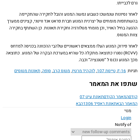
כבייתו.
 נסיונות שנמשכו כשבוע נמשה המנוע והובל לחקירה שהתקיימה
תפות מומחים של יצרנית המנוע חברת פראט אנד וויטני, קצינים ממערך
ה בחיל האויר, וכן מומחי מטלורגיה וחקירת תאונות. כן השתתף בחקירה
 המטוס.
 פירוק המנוע העלו ממצאים ראשוניים שלהבי ההכוונה בכניסה למדחס
(RCVV) נסגרו כתוצאה מתקלה כל שהיא במערכת הבקרה של המנוע. כתוצאה
מנוע נכנס ל "סטגנציה" וכבה.
ת:
F-16
,
טייסת 107
,
לוקהיד מרטין
,
מטוס קרב
,
סופה
,
תאונות מטוסים
ו את המאמר
המאמר הקודם
תאונת עיט 07
ר הבא
תאונת ראפיד 1306
הבא
נוי
Logi
Notify o