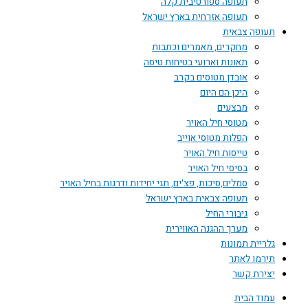
תעופה ספורטיבית קלה
תעופה אזרחית בארץ ישראל
תעופה צבאית
מחקרים, מאמרים וכתבות
תאונות וארועי בטיחות טיסה
אובדן מטוסים בקרב
היכן הם היום
מבצעים
מטוסי חיל האויר
הפלות מטוסי אוייב
טייסות חיל האויר
בסיסי חיל האויר
סמלים,סיכות, פצ'ים, תגי יחידות ודרגות בחיל האויר
תעופה צבאית בארץ ישראל
גיבורי החיל
מערך ההגנה האווירית
גלריית תמונות
תירמו לאתר
יצירת קשר
עמוד הבית