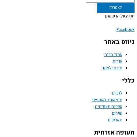
 על הרשמתך
Face
וט באתר
עמוד הבית
אודות
תירמו לאתר
י
לזכרם
מוזיאונים ואוספים
ספרות תעופתית
שירים
תאריכים
פה אזרחית