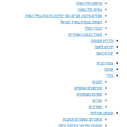
טייסות חיל האויר
בסיסי חיל האויר
סמלים,סיכות, פצ'ים, תגי יחידות ודרגות בחיל האויר
תעופה צבאית בארץ ישראל
גיבורי החיל
מערך ההגנה האווירית
גלריית תמונות
תירמו לאתר
יצירת קשר
עמוד הבית
אודות
כללי
לזכרם
מוזיאונים ואוספים
ספרות תעופתית
שירים
תאריכים
תעופה אזרחית
מחקרים, מאמרים וכתבות
תאונות ואירועי בטיחות טיסה