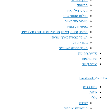
היכן הם היום
מבצעים
מטוסי חיל האויר
הפלות מטוסי אוייב
טייסות חיל האויר
בסיסי חיל האויר
סמלים,סיכות, פצ'ים, תגי יחידות ודרגות בחיל האויר
תעופה צבאית בארץ ישראל
גיבורי החיל
מערך ההגנה האווירית
גלריית תמונות
תירמו לאתר
יצירת קשר
Facebook
You
עמוד הבית
אודות
כללי
לזכרם
מוזיאונים ואוספים