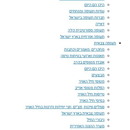
היכן הם היום
שדות תעופה ומנחתים
חברות תעופה בישראל
דאייה
תעופה ספורטיבית קלה
תעופה אזרחית בארץ ישראל
תעופה צבאית
מחקרים, מאמרים וכתבות
תאונות וארועי בטיחות טיסה
אובדן מטוסים בקרב
היכן הם היום
מבצעים
מטוסי חיל האויר
הפלות מטוסי אוייב
טייסות חיל האויר
בסיסי חיל האויר
סמלים,סיכות, פצ'ים, תגי יחידות ודרגות בחיל האויר
תעופה צבאית בארץ ישראל
גיבורי החיל
מערך ההגנה האווירית