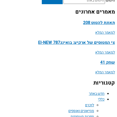
ש
רים אחרונים
ת להטוט 208
ר המלא
טוסים של ארקיע: בואינג787 EI-NEW
ר המלא
41
ר המלא
וריות
חדש באתר
כללי
לזכרם
מוזיאונים ואוספים
ספרות תעופתית