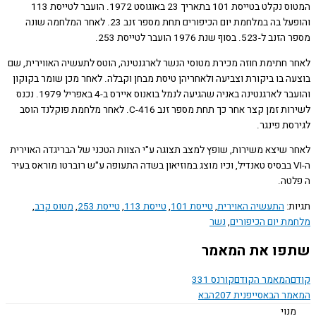
המטוס נקלט בטייסת 101 בתאריך 23 באוגוסט 1972. הועבר לטייסת 113
והופעל בה במלחמת יום הכיפורים תחת מספר זנב 23. לאחר המלחמה שונה
 בסוף שנת 1976 הועבר לטייסת 253.
 חתימת חוזה מכירת מטוסי הנשר לארגנטינה, הוטס לתעשיה האווירית, שם
ה בו ביקורת וצביעה ולאחריהן טיסת מבחן וקבלה. לאחר מכן שומר בקוקון
והועבר לארגנטינה באניה שהגיעה לנמל בואנוס איירס ב-4 באפריל 1979. נכנס
לשירות זמן קצר אחר כך תחת מספר זנב C-416. לאחר מלחמת פוקלנד הוסב
ת פינגר.
 שיצא משירות, שופץ למצב תצוגה ע"י הצוות הטכני של הבריגדה האוירית
ה-VI בבסיס טאנדיל, וכיו מוצג במוזיאון בשדה התעופה ע"ש רוברטו מוראס בעיר
טה.
ת:
התעשיה האוירית
,
טייסת 101
,
טייסת 113
,
טייסת 253
,
מטוס קרב
,
ת יום הכיפורים
,
נשר
ו את המאמר
המאמר הקודם
קורנס 331
ר הבא
סייפנית 207
הבא
נוי