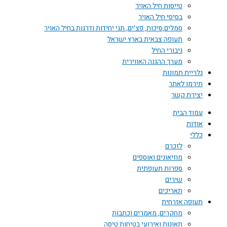
טייסות חיל האויר
בסיסי חיל האויר
סמלים,סיכות, פצ'ים, תגי יחידות ודרגות בחיל האויר
תעופה צבאית בארץ ישראל
גיבורי החיל
מערך ההגנה האווירית
גלריית תמונות
תירמו לאתר
יצירת קשר
עמוד הבית
אודות
כללי
לזכרם
מוזיאונים ואוספים
ספרות תעופתית
שירים
תאריכים
תעופה אזרחית
מחקרים, מאמרים וכתבות
תאונות ואירועי בטיחות טיסה