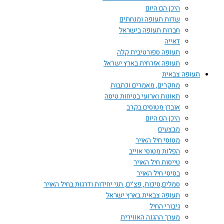
היכן הם היום
שדות תעופה ומנחתים
חברות תעופה בישראל
דאייה
תעופה ספורטיבית קלה
תעופה אזרחית בארץ ישראל
תעופה צבאית
מחקרים, מאמרים וכתבות
תאונות וארועי בטיחות טיסה
אובדן מטוסים בקרב
היכן הם היום
מבצעים
מטוסי חיל האויר
הפלות מטוסי אוייב
טייסות חיל האויר
בסיסי חיל האויר
סמלים,סיכות, פצ'ים, תגי יחידות ודרגות בחיל האויר
תעופה צבאית בארץ ישראל
גיבורי החיל
מערך ההגנה האווירית