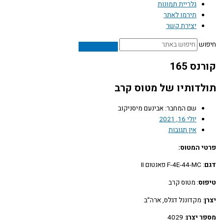
גלריית תמונות
תירמו לאתר
יצירת קשר
ש
ס 165
דותיו של מטוס קרב
שם המחבר: אבינעם מיסניקוב
יולי 16, 2021
אין תגובות
 המטוס:
: F-4E-44-MC פאנטום II
ס
: מטוס קרב
: מקדוננל דגלס, ארה"ב
 יצרן
: 4029