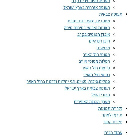
תעופה ספורטיבית קלה
תעופה אזרחית בארץ ישראל
תעופה צבאית
מחקרים, מאמרים וכתבות
תאונות וארועי בטיחות טיסה
אובדן מטוסים בקרב
היכן הם היום
מבצעים
מטוסי חיל האויר
הפלות מטוסי אוייב
טייסות חיל האויר
בסיסי חיל האויר
סמלים,סיכות, פצ'ים, תגי יחידות ודרגות בחיל האויר
תעופה צבאית בארץ ישראל
גיבורי החיל
מערך ההגנה האווירית
גלריית תמונות
תירמו לאתר
יצירת קשר
עמוד הבית