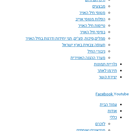
היכן הם היום
מבצעים
מטוסי חיל האויר
הפלות מטוסי אוייב
טייסות חיל האויר
בסיסי חיל האויר
סמלים,סיכות, פצ'ים, תגי יחידות ודרגות בחיל האויר
תעופה צבאית בארץ ישראל
גיבורי החיל
מערך ההגנה האווירית
גלריית תמונות
תירמו לאתר
יצירת קשר
Facebook
You
עמוד הבית
אודות
כללי
לזכרם
מוזיאונים ואוספים