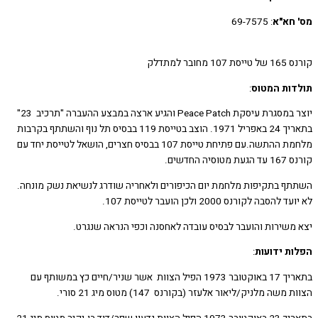
חא"א
: 69-7575
חובר למתדלק
ות המטוס
:
יוצר במסגרת עיסקת Peace Patch והגיע ארצה במבצע ההעברה "תרכיב 23"
בתאריך 24 באפריל 1971. הוצב בטייסת 119 בבסיס תל נוף והשתתף בקרבות
מלחמת ההתשה.עם פתיחת טייסת 107 בבסיס חצרים, הושאל לטייסת יחד עם
יה החדשים.
ף בתקיפות מלחמת יום הכיפורים ולאחריה שודרג לנשיאת נשק מונחה.
הסבה לקורנס 2000 ולכן הועבר לטייסת 107.
משירות והועבר לבסיס עובדה לאחסנה וכפי הנראה שנגרט.
ת ידועות
:
בתאריך 17 באוקטובר 1973 הפיל הצוות אשר שניר/חיים כץ במשותף עם
שה מלניק/ליאור אלעזר (בקורנס 147) מטוס מיג 21 סורי.