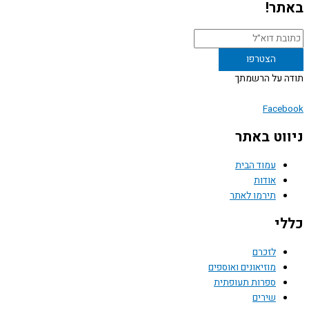
ר!
 על הרשמתך
Face
וט באתר
עמוד הבית
אודות
תירמו לאתר
י
לזכרם
מוזיאונים ואוספים
ספרות תעופתית
שירים