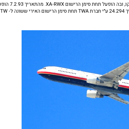
חברת התעופה הראשונה שחכרה את המטוס היתה איירומקסיקו,
חברת אייר לינגוס האירית תחת סימן הרישום -CAM