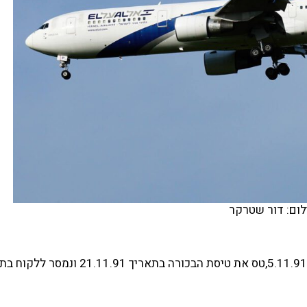
לום: דור שטרקר
הוזמן בבואינג ע"י חברת הליסינג במטוסים GPA. נגלל בתאריך 5.11.91,טס את טיסת הבכורה בתאריך 1