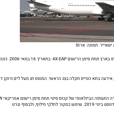
ישאייר. תמונה: ארזS
חברת אל על חכרה את המטוס מחברת ג'ט מידווסט ורשמ
ר 2017,לאחר המראה לטיסה LY081 לבנגקוק, אירעה בתא הטייס תקלה בצג הראשי. המטוס חג מעל לים ורוק