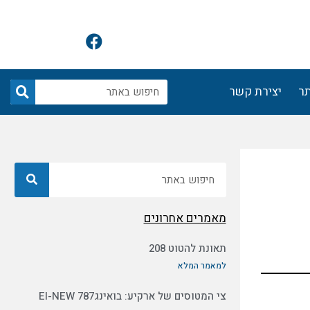
F
a
c
e
חיפוש
תר
יצירת קשר
b
o
o
k
חיפוש
מאמרים אחרונים
תאונת להטוט 208
למאמר המלא
צי המטוסים של ארקיע: בואינג787 EI-NEW