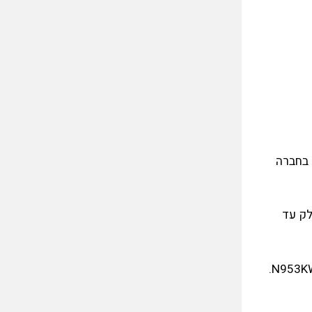
ה אותו בארץ תחת סימן הרישום 4X-EAP בתאריך 16 במאי 2006. כונה בחברה
ן דלק עד
המטוס יצא משירות ב-15 בספטמבר 2018.הוטס לאחסנה בשדה התעופה הבינלאומי של קנזס סיטי תחת סימן רישום אמריקאי N953KW.