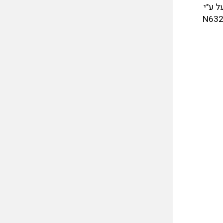
 ובה הופעל תחת סימן הרישום XA-RWX. מהתאריך 7.2.93 הופעל ע"י
EI, ומתאריך 24.294 ע"י חברת TWA תחת סימן הרישום האירי ששונה ל- N632TW