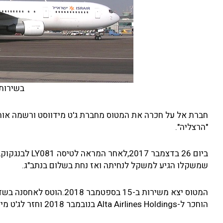
בשירות 
"הרצליה".
ביום 26 בדצמב
שמשקלו הגיע למשקל לנחיתה ואז נחת בשלום בנתב"ג.
הוחכר ל-Alta Airlines Holdings בנובמבר 2018 וחזר לג'ט מידווסט ביוני 2019. שימש כמקור לחלקי חילוף, ולבסוף נגרט.