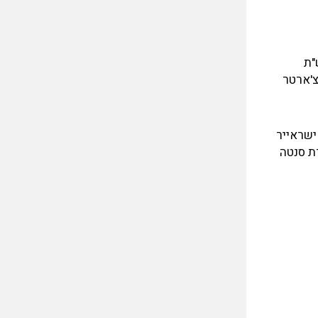
ש"ת גרינסבורו ולאחר מכן הוכנס לאחסנה באפריל 2003 בש"ת
רת יס אייר צ'ארטר
כירה רטובה לחברת וולאר איירלינס מ-6.12.04, ולחברת ישראייר
1 ולאחר מכן הוחכר לחברת סנטה