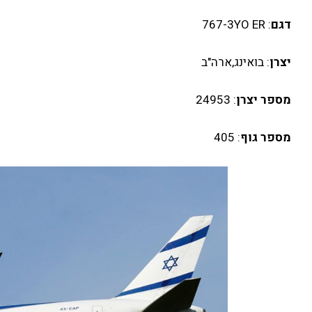
דגם
: 767-3YO ER
יצרן
: בואינג,ארה"ב
מספר יצרן
: 24953
מספר גוף
: 405