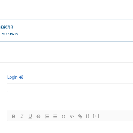
המאמר
בואינג 4X-EBS 757
Login
{}
[+]