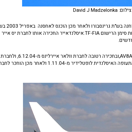
מ-2.12.01 הופעל ע"י חברת אמריקן איירליינס,וב-20.9.02 הוחנה ב
פאייטוויל. הוחכר לחברת התעופה איסלנד אייר ב-23.6.03 תחת סימן הרישום TF-FIA.איסלנדאייר החכירה אותו לחב
לאחר מכן החכירה אותו ב-24.11.03 בחכירה רטובה לחברת AV8Air,ובח
הישראלית מ-12.6.04. המטוס הוחזר ל-GPA והוחכר לחברת התעופה האיסלנדית לופטלידיר מ-.11.04