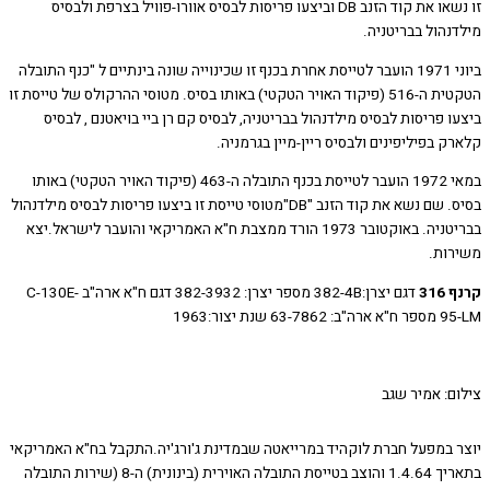
זו נשאו את קוד הזנב DB וביצעו פריסות לבסיס אוורו-פוויל בצרפת ולבסיס
נהול בבריטניה.
ביוני 1971 הועבר לטייסת אחרת בכנף זו שכינוייה שונה בינתיים ל "כנף התובלה
הטקטית ה-516 (פיקוד האויר הטקטי) באותו בסיס. מטוסי ההרקולס של טייסת זו
 פריסות לבסיס מילדנהול בבריטניה, לבסיס קם רן ביי בויאטנם , לבסיס
 בפיליפינים ולבסיס ריין-מיין בגרמניה.
במאי 1972 הועבר לטייסת בכנף התובלה ה-463 (פיקוד האויר הטקטי) באותו
בסיס. שם נשא את קוד הזנב "DB"מטוסי טייסת זו ביצעו פריסות לבסיס מילדנהול
בבריטניה. באוקטובר 1973 הורד ממצבת ח"א האמריקאי והועבר לישראל.יצא
ות.
31
דגם יצרן:382-4B מספר יצרן: 382-3932 דגם ח"א ארה"ב C-130E-
6 שנת יצור:1963
ם: אמיר שגב
 במפעל חברת לוקהיד במרייאטה שבמדינת ג'ורג'יה.התקבל בח"א האמריקאי
בתאריך 1.4.64 והוצב בטייסת התובלה האוירית (בינונית) ה-8 (שירות התובלה