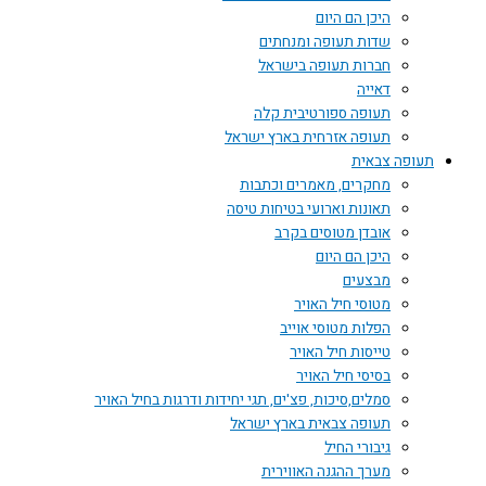
היכן הם היום
שדות תעופה ומנחתים
חברות תעופה בישראל
דאייה
תעופה ספורטיבית קלה
תעופה אזרחית בארץ ישראל
תעופה צבאית
מחקרים, מאמרים וכתבות
תאונות וארועי בטיחות טיסה
אובדן מטוסים בקרב
היכן הם היום
מבצעים
מטוסי חיל האויר
הפלות מטוסי אוייב
טייסות חיל האויר
בסיסי חיל האויר
סמלים,סיכות, פצ'ים, תגי יחידות ודרגות בחיל האויר
תעופה צבאית בארץ ישראל
גיבורי החיל
מערך ההגנה האווירית