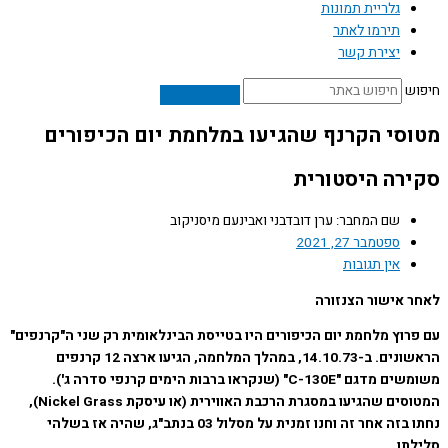
גלריית תמונות
תירמו לאתר
יצירת קשר
ש
סי הקרנף שהגיעו במלחמת יום הכיפורים
רה היסטורית
שם המחבר: ערן דובדבני ואבינעם מיסניקוב
ספטמבר 27, 2021
אין תגובות
 אישור הצנזורה
רוץ מלחמת יום הכיפורים היו בטייסת הבינלאומית רק שני ה"קרנפים"
הראשונים. ב-14.10.73, במהלך המלחמה, הגיעו ארצה 12 קרנפים
משומשים מדגם "C-130E" (שנקראו ברבות הימים קרנפי סדרה ג').
המטוסים שהגיעו במסגרת הרכבת האווירית (או עיסקת Nickel Grass),
נחתו בזה אחר זה וחנו זמנית על מסלול 03 בנתב"ג, שהיה אז בשלהי
תו.