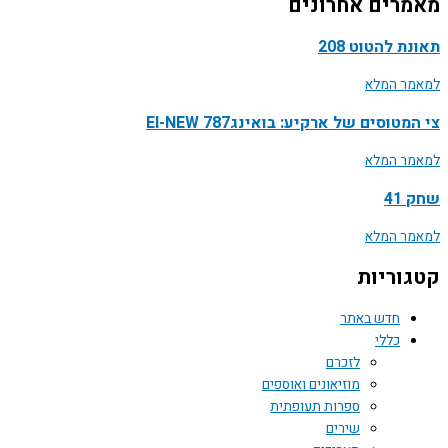
רים אחרונים
ת להטוט 208
ר המלא
טוסים של ארקיע: בואינג787 EI-NEW
ר המלא
41
ר המלא
וריות
חדש באתר
כללי
לזכרם
מוזיאונים ואוספים
ספרות תעופתית
שירים