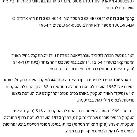
40002307 מתאריך 18.1.09.המטוס נמכר לסוחר מתכות שגרט אותו והוביל את
ותיו למחסניו.
30
דגם יצרן:382-4B/8B מספר יצרן 382-4014 דגם ח"א ארה"ב C-
ח"א ארה"ב 64-0528 שנת יצור:1964
 במפעל חברת לוקהיד שבמרייאטה במדינת ג'ורג'יה.התקבל בחיל האויר
האמריקאי בתאריך 1.12.64 והוצב בטייסת בכנף ההצנחה (בינונית) ה-314
וד האויר הטקטי) בבסיס סווארט שבמדינת טנסי.
בינואר 1966 הועבר לטייסת בכנף ההצנחה ה-4413 (פיקוד האויר הטקטי) באותו
בסיס.ביולי 1967 הועבר לטייסת התובלה הטקטית ה-62 בכנף התובלה הטקטית
ה-64 (פיקוד האויר הטקטי) באותו בסיס.מטוסי ההרקולס של הטייסת ביצעו
ות לבסיס מילדנהול בבריטניה.
בנובמבר 1969 הועבר לטייסת בכנף התובלה הטקטית ה-516 (פיקוד האויר
הטקטי) בבסיס פורבס שבמדינת קנזס, במרץ 1970 הועבר לטייסת בכנף התובלה
הטקטית ה-313 (פיקוד האויר הטקטי) באותו בסיס. מטוסי הטייסת ביצעו פריסות
 מילדנהול ולבסיס מיין-ריין בגרמניה.