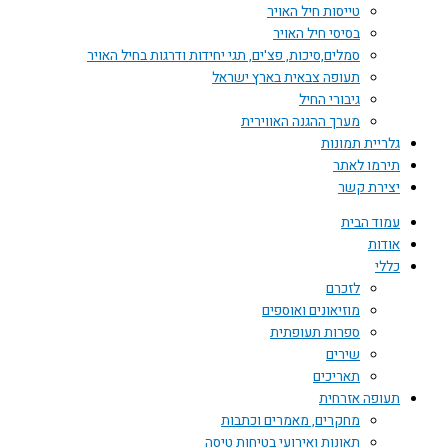
טייסות חיל האויר
בסיסי חיל האויר
סמלים,סיכות, פצ'ים, תגי יחידות ודרגות בחיל האויר
תעופה צבאית בארץ ישראל
גיבורי החיל
מערך ההגנה האווירית
גלריית תמונות
תירמו לאתר
יצירת קשר
עמוד הבית
אודות
כללי
לזכרם
מוזיאונים ואוספים
ספרות תעופתית
שירים
תאריכים
תעופה אזרחית
מחקרים, מאמרים וכתבות
תאונות ואירועי בטיחות טיסה