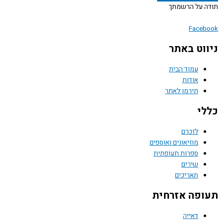
 על הרשמתך
Face
וט באתר
עמוד הבית
אודות
תירמו לאתר
י
לזכרם
מוזיאונים ואוספים
ספרות תעופתית
שירים
תאריכים
פה אזרחית
דאייה