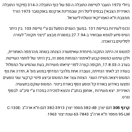
ביולי 1973 הועבר לטייסת התובלה ה-50 של כנף התובלה ה-314 (פיקוד התובלה
האוירית הצבאי) בבסיס ליטל רוק שבמדינת ארקנסו.באוקטובר 1973 הורד
ת ח"א האמריקאי ונשלח לישראל .
נכנס לשירות בטייסת 131. במשך השנים הופעל גם ע"י טייסת 103. בין היתר
הטיס סיוע לגומא שבזאיר ב-27.7.94 במסגרת מבצע "ניצני תקווה" לעזרה
טים ברואנדה.
ס זה היתה התקנה מיוחדת שאיפשרה הצנחה בטוחה מהרמפה האחורית,
 שימש כמטוס קבוע לאימוני הצנחות מסוג זה, בין היתר של לוחמי השייטת.
בערב ה-17.8.03, תקופה קצרה לפני יציאתו משירות, בעת שהסיע על המסלול
בשדה דב לאחר הנחיתה, נשברה אחת מלהבי המדחף במנוע מס' 4, חדרה את גוף
ס ויצאה מצידו השני. הצוות עצר את המטוס וביצע פינוי קרקעי.שני נוסעים
ו באירוע באורח קל ונוסע נוסף באורח בינוני. המטוס שוקם בתעשיה
ית. יצא משירות , אוחסן בנתב"ג והוצא למכירה במכרז ע"י סיב"ט. לבסוף
30
דגם יצרן: 382-4B מספר יצרן 382-3913 דגם ח"א ארה"ב C-130E-
 שנת יצור 1963.