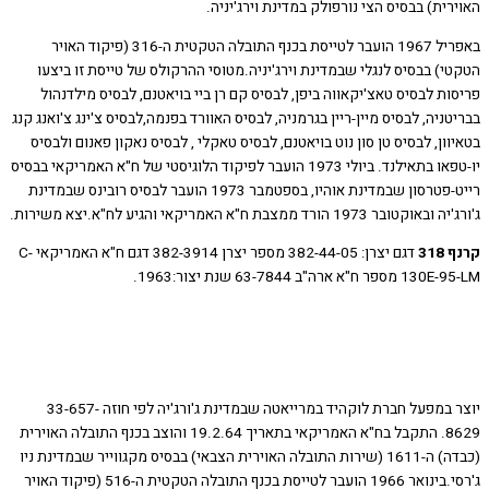
ית) בבסיס הצי נורפולק במדינת וירג'יניה.
באפריל 1967 הועבר לטייסת בכנף התובלה הטקטית ה-316 (פיקוד האויר
) בבסיס לנגלי שבמדינת וירג'יניה.מטוסי ההרקולס של טייסת זו ביצעו
ת לבסיס טאצ'יקאווה ביפן, לבסיס קם רן ביי בויאטנם, לבסיס מילדנהול
ניה, לבסיס מיין-ריין בגרמניה, לבסיס האוורד בפנמה,לבסיס צ'ינג צ'ואנג קנג
ון, לבסיס טן סון נוט בויאטנם, לבסיס טאקלי , לבסיס נאקון פאנום ולבסיס
יו-טפאו בתאילנד. ביולי 1973 הועבר לפיקוד הלוגיסטי של ח"א האמריקאי בבסיס
רייט-פטרסון שבמדינת אוהיו, בספטמבר 1973 הועבר לבסיס רובינס שבמדינת
ר 1973 הורד ממצבת ח"א האמריקאי והגיע לח"א.יצא משירות.
31
דגם יצרן: 382-44-05 מספר יצרן 382-3914 דגם ח"א האמריקאי C-
ח"א ארה"ב 63-7844 שנת יצור:1963.
יוצר במפעל חברת לוקהיד במרייאטה שבמדינת ג'ורג'יה לפי חוזה 33-657-
8629. התקבל בח"א האמריקאי בתאריך 19.2.64 והוצב בכנף התובלה האוירית
(כבדה) ה-1611 (שירות התובלה האוירית הצבאי) בבסיס מקגווייר שבמדינת ניו
ג'רסי.בינואר 1966 הועבר לטייסת בכנף התובלה הטקטית ה-516 (פיקוד האויר