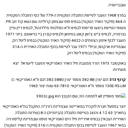
יטניה.
במרץ 1968 הועבר לטייסת התובלה הטקטית ה-779 של כנף התובלה הטקטית
ה-464 (פיקוד האויר הטקטי) בבסיס פופ שבצפון קרולינה שם נשא קוד זנב PR.
 הטייסת ביצעו פריסות לבסיס ח"א המלכותי מילדנהול, לבסיס ריין-מיין
בגרמניה, לבסיס צ'ינג צ'ואן קאנג בטיוואן ולבסיס קם רן ביי בויאטנם. ביוני 1971
הועבר לכנף אימון הצוותים ה-4422 (פיקוד האויר הטקטי) בבסיס ליטל רוק
שבמדינת ארקנסו, וביולי 1971 עבר לטייסת בכנף התובלה האוירית ה-314
ד האויר הטקטי) בבסיס ליטל רוק.
באוקטובר 1973 הורד ממצבת חיל האויר האמריקאי והועבר לישראל. יצא
ות.
31
דגם יצרן 382-8B מספר יצרן:382-3880 דגם ח"א האמריקאי:C-
"א האמריקאי: 63-7810 שנת יצור:1963
 במפעל חברת לוקהיד במארייטה שבמדינת ג'ורג'יה.התקבל בח"א האמריקאי
בתאריך 4.12.63 והוצב בטייסת התובלה (הבינונית) ה-8 (שירות התובלה
רית הצבאי) בבסיס אויריית חיל הים האמריקאי מופט שבמדינת קליפורניה.
במאי 1967 הועבר לטייסת בכנף התובלה הטקטית ה-316 (פיקוד האויר הטקטי)