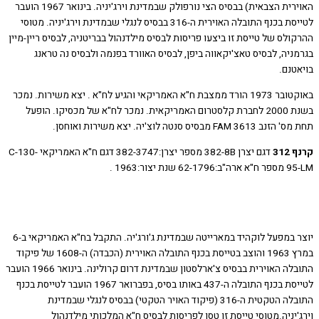
האוירית הצבאית) בבסיס הצי נורפולק שבמדינת וירג'יניה. בינואר 1967 הועבר
לטייסת בכנף התובלה האוירית ה-316 בבסיס לנגלי שבמדינת וירג'יניה. מטוסי
לס של טייסת זו ביצעו פריסות לבסיס מילדנהול בבריטניה, לבסיס ריין-מיין
יה, לבסיס טאצ'יקאווה ביפן, לבסיס האוורד בפנמה ולבסיס נה טראנג
טנם.
באוקטובר 1973 הורד ממצבת ח"א האמריקאי והגיע לח"א . יצא משירות. נמכר
בשנת 2000 לחברת קלסטרום האמריקאית. נמכר לח"א של מכסיקו. הופעל
FAM מבסיס סנטה לוצ'יה. יצא משירות ואוחסן.
31
דגם יצרן 382-8B מספר יצרן:382-3747 דגם ח"א האמריקאי C-130-
 שנת יצור:1963 .
יוצר במפעל לוקהיד במארייטה שבמדינת ג'ורג'יה. התקבל בח"א האמריקאי ב-6
במרץ 1963 והוצב בטייסת בכנף התובלה האוירית (הכבדה) ה-1608 של פיקוד
התובלה האוירית בבסיס צ'ארלסטון שבמדינת דרום קרולינה. בינואר 1966 הועבר
לטייסת בכנף התובלה ה-437 באותו בסיס, בפברואר 1967 הועבר לטייסת בכנף
התובלה הטקטית ה-316 (פיקוד האויר הטקטי) בבסיס לנגלי שבמדינת
יניה.מטוסי טייסת זו טסו לפריסות לבסיס ח"א המלכותי מילדנהול