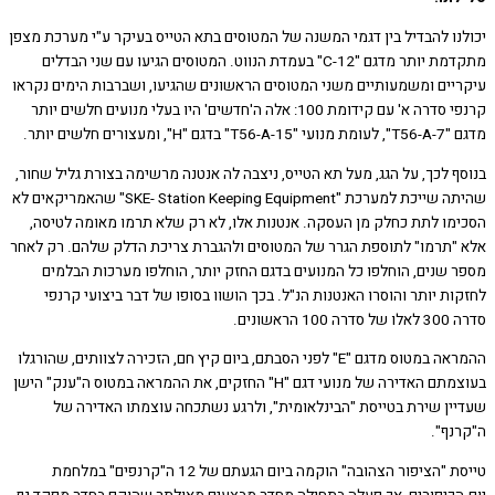
נו להבדיל בין דגמי המשנה של המטוסים בתא הטייס בעיקר ע"י מערכת מצפן
מתקדמת יותר מדגם "C-12" בעמדת הנווט. המטוסים הגיעו עם שני הבדלים
יים ומשמעותיים משני המטוסים הראשונים שהגיעו, ושברבות הימים נקראו
קרנפי סדרה א' עם קידומת 100: אלה ה'חדשים' היו בעלי מנועים חלשים יותר
H", ומעצורים חלשים יותר.
ף לכך, על הגג, מעל תא הטייס, ניצבה לה אנטנה מרשימה בצורת גליל שחור,
שהיתה שייכת למערכת "SKE- Station Keeping Equipment" שהאמריקאים לא
מו לתת כחלק מן העסקה. אנטנות אלו, לא רק שלא תרמו מאומה לטיסה,
"תרמו" לתוספת הגרר של המטוסים ולהגברת צריכת הדלק שלהם. רק לאחר
 שנים, הוחלפו כל המנועים בדגם החזק יותר, הוחלפו מערכות הבלמים
ת יותר והוסרו האנטנות הנ"ל. בכך הושוו בסופו של דבר ביצועי קרנפי
הראשונים.
ההמראה במטוס מדגם "E" לפני הסבתם, ביום קיץ חם, הזכירה לצוותים, שהורגלו
בעוצמתם האדירה של מנועי דגם "H" החזקים, את ההמראה במטוס ה"ענק" הישן
ין שירת בטייסת "הבינלאומית", ולרגע נשתכחה עוצמתו האדירה של
נף".
טייסת "הציפור הצהובה" הוקמה ביום הגעתם של 12 ה"קרנפים" במלחמת