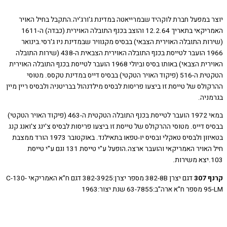
 במפעל חברת לוקהיד שבמרייאטה במדינת ג'ורג'יה.התקבל בחיל האויר
האמריקאי בתאריך 12.2.64 והוצב בכנף התובלה האוירית (כבדה) ה-1611
ת התובלה האוירית הצבאי) בבסיס מקגוויר שבמדינת ניו ג'רסי.בינואר
1966 הועבר לטייסת בכנף התובלה האוירית הצבאית ה-438 (שירות התובלה
האוירית הצבאי) באותו בסיס וביולי 1968 הועבר לטייסת בכנף התובלה האוירית
הטקטית ה-516 (פיקוד האויר הטקטי) בבסיס דייס במדינת טקסס. מטוסי
לס של טייסת זו ביצעו פריסות לבסיס מילדנהול בבריטניה ולבסיס ריין מיין
ניה.
במאי 1972 הועבר לטייסת בכנף התובלה הטקטית ה-463 (פיקוד האויר הטקטי)
 דייס. מטוסי ההרקולס של טייסת זו ביצעו פריסות לבסיס צ'ינג צ'ואנג קנג
בטאיוון ולבסיס טאקלי ובסיס יו-טפאו בתאילנד. באוקטובר 1973 הורד ממצבת
חיל האויר האמריקאי והועבר ארצה.הופעל ע"י טייסת 131 וגם ע"י טייסת
30
דגם יצרן 382-8B מספר יצרן:382-3925 דגם ח"א האמריקאי C-130-
6 שנת יצור:1963