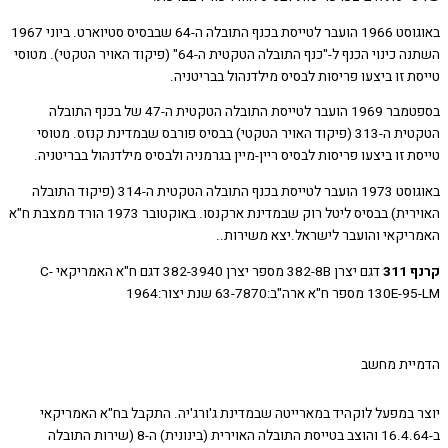
באוגוסט 1966 הועבר לטייסת בכנף התובלה ה-64 שבבסיס סטיוארט. ביוני 1967
השתנה כינוי הכנף ל-"כנף התובלה הטקטית ה-64" (פיקוד האויר הטקטי). מטוסי
 זו ביצעו פריסות לבסיס מילדנהול בבריטניה.
בספטמבר 1969 הועבר לטייסת התובלה הטקטית ה-47 של בכנף התובלה
הטקטית ה-313 (פיקוד האויר הטקטי) בבסיס פורבס שבמדינת קנזס. מטוסי
 זו ביצעו פריסות לבסיס ריין-מיין בגרמניה ולבסיס מילדנהול בבריטניה.
באוגוסט 1973 הועבר לטייסת בכנף התובלה הטקטית ה-314 (פיקוד התובלה
האוירית) בבסיס ליטל רוק שבמדינת ארקנסו. באוקטובר 1973 הורד ממצבת ח"א
יקאי והועבר לישראל.יצא משירות..
31
דגם יצרן 382-8B מספר יצרן 382-3940 דגם ח"א האמריקאי C-
ח"א ארה"ב:63-7870 שנת יצור:1964
ית מחשב
 במפעל לוקהיד במארייטה שבמדינת ג'ורג'יה. התקבל בח"א האמריקאי
ב-16.4.64 והוצב בטייסת התובלה האוירית (בינונית) ה-8 (שירות התובלה