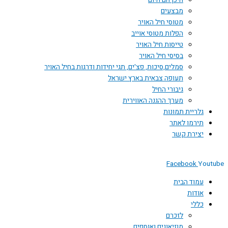
היכן הם היום
מבצעים
מטוסי חיל האויר
הפלות מטוסי אוייב
טייסות חיל האויר
בסיסי חיל האויר
סמלים,סיכות, פצ'ים, תגי יחידות ודרגות בחיל האויר
תעופה צבאית בארץ ישראל
גיבורי החיל
מערך ההגנה האווירית
גלריית תמונות
תירמו לאתר
יצירת קשר
Facebook
You
עמוד הבית
אודות
כללי
לזכרם
מוזיאונים ואוספים