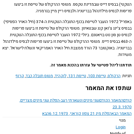
י) בבסיס דייס שבמדינת טקסס. מטוסי ההרקולס של טייסת זו ביצעו
ת לבסיס מילדנהול בבריטניה ולבסיס ריין מיין בגרמניה.
באפריל 1972 הועבר לטייסת בכנף התובלה הטקטית ה-374 (חיל האויר הפסיפי)
 צ'ינג צ'ואן קנג שבטאיוון. מטוסי הרקולס של טייסת זו ביצעו פריסות
לבסיס טן סון נוט בויאטנם. ביולי 1972 הועבר לטייסת בכנף התובלה הטקטית
ה-463 בבסיס דייס. מטוסי ההרקולס של טייסת זו ביצעו פריסות לבסיס מילדנהול
בבריטניה. באוקטובר 73 הורד ממצבת חיל האויר האמריקאי ונשלח לישראל. יצא
ות.
נו ליהל פטישי על עזרתו בהכנת מאמר זה.
ת:
הרקולס
,
טייסת 103
,
טייסת 131
,
לוקהיד
,
מטוס תובלה כבד
,
קרנף
ו את המאמר
המאמר הקודם
שני מיגים ונשארתי רעב-הפלת שני מיגים מצריים,
23.3.
ר הבא
הפלת מיג 21 צפון קוראני, 6.12.1973
הבא
נוי
Logi
Notify o