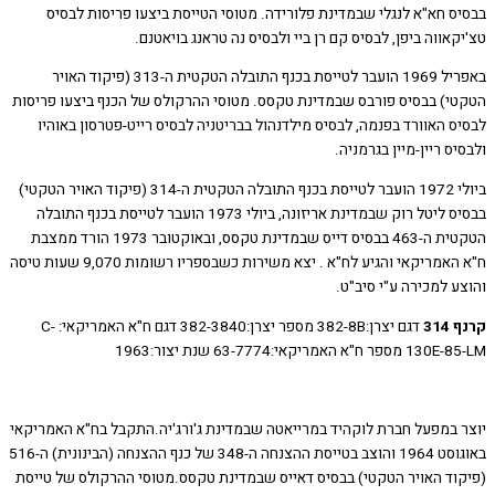
ס חא"א לנגלי שבמדינת פלורידה. מטוסי הטייסת ביצעו פריסות לבסיס
אווה ביפן, לבסיס קם רן ביי ולבסיס נה טראנג בויאטנם.
באפריל 1969 הועבר לטייסת בכנף התובלה הטקטית ה-313 (פיקוד האויר
י) בבסיס פורבס שבמדינת טקסס. מטוסי ההרקולס של הכנף ביצעו פריסות
 האוורד בפנמה, לבסיס מילדנהול בבריטניה לבסיס רייט-פטרסון באוהיו
ס ריין-מיין בגרמניה.
ביולי 1972 הועבר לטייסת בכנף התובלה הטקטית ה-314 (פיקוד האויר הטקטי)
בבסיס ליטל רוק שבמדינת אריזונה, ביולי 1973 הועבר לטייסת בכנף התובלה
הטקטית ה-463 בבסיס דייס שבמדינת טקסס, ובאוקטובר 1973 הורד ממצבת
ח"א האמריקאי והגיע לח"א . יצא משירות כשבספריו רשומות 9,070 שעות טיסה
 למכירה ע"י סיב"ט.
31
דגם יצרן:382-8B מספר יצרן:382-3840 דגם ח"א האמריקאי: C-
"א האמריקאי:63-7774 שנת יצור:1963
 במפעל חברת לוקהיד במרייאטה שבמדינת ג'ורג'יה.התקבל בח"א האמריקאי
באוגוסט 1964 והוצב בטייסת ההצנחה ה-348 של כנף ההצנחה (הבינונית) ה-516
וד האויר הטקטי) בבסיס דאייס שבמדינת טקסס.מטוסי ההרקולס של טייסת