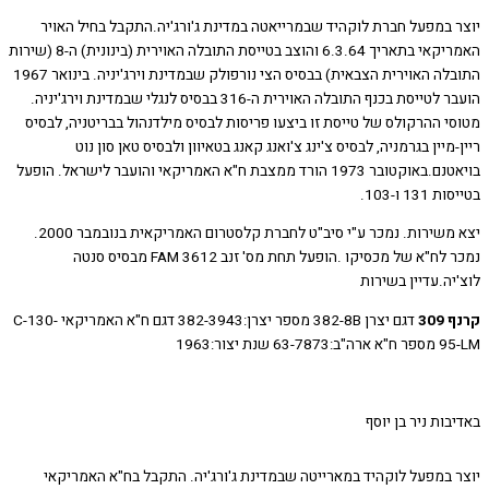
 במפעל חברת לוקהיד שבמרייאטה במדינת ג'ורג'יה.התקבל בחיל האויר
האמריקאי בתאריך 6.3.64 והוצב בטייסת התובלה האוירית (בינונית) ה-8 (שירות
התובלה האוירית הצבאית) בבסיס הצי נורפולק שבמדינת וירג'יניה. בינואר 1967
הועבר לטייסת בכנף התובלה האוירית ה-316 בבסיס לנגלי שבמדינת וירג'יניה.
י ההרקולס של טייסת זו ביצעו פריסות לבסיס מילדנהול בבריטניה, לבסיס
מיין בגרמניה, לבסיס צ'ינג צ'ואנג קאנג בטאיוון ולבסיס טאן סון נוט
בויאטנם.באוקטובר 1973 הורד ממצבת ח"א האמריקאי והועבר לישראל. הופעל
1 ו-103.
יצא משירות. נמכר ע"י סיב"ט לחברת קלסטרום האמריקאית בנובמבר 2000.
נמכר לח"א של מכסיקו .הופעל תחת מס' זנב FAM 3612 מבסיס סנטה
ה.עדיין בשירות
30
דגם יצרן 382-8B מספר יצרן:382-3943 דגם ח"א האמריקאי C-130-
6 שנת יצור:1963
ות ניר בן יוסף
 במפעל לוקהיד במארייטה שבמדינת ג'ורג'יה. התקבל בח"א האמריקאי