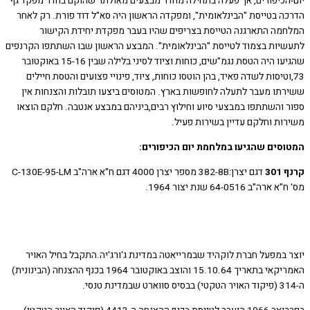
הכיפורים, אך פעלה בתחילה מחדר מבצעים מאולתר שהוקם בחדר מפקד גף
ה בטייסת "הבינלאומית", ומפקדה הראשון היה סא"ל דוד פורת. רק לאחר
מה התארגנה הטייסת בצריפים שהיו בעבר מפקדת יחידת הקישור
יות בצמוד לטייסת "הבינלאומית". המבצע הראשון שבו השתתפו הקרנפים
שהגיעו היה הטסת נגמ"שים, כוחות וציוד לסיני בלילה שבין 15-16 באוקטובר
,וטיסות לשדה פאיד, בהן הוטסו כוחות, ציוד, פינויי פצועים והטסת חיילים
תו מעבר לתעלה לחופשות בארץ. המטוסים ביצעו תובלות והצנחות אין
 והשתתפו במבצעי סיוע וחילוץ רבים,ביניהם במבצע אנטבה. חלקם הוצאו
ות וחלקם עדיין בשירות פעיל.
סים שהגיעו במלחמת יום הכיפורים:
30
דגם יצרן:382-8B מספר יצרן 4000 דגם ח"א ארה"ב C-130E-95-LM
"ב 64-0516 שנת יצור 1964.
 במפעל חברת לוקהיד שבמרייאטה במדינת ג'ורג'יה.התקבל בחיל האויר
האמריקאי בתאריך 15.10.64 והוצב באוקטובר 1964 בכנף ההצנחה (הבינונית)