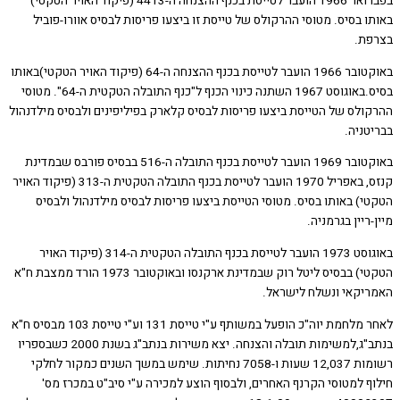
בפברואר 1966 הועבר לטייסת בכנף ההצנחה ה-4413 (פיקוד האויר הטקטי)
 בסיס. מטוסי ההרקולס של טייסת זו ביצעו פריסות לבסיס אוורו-פוביל
ת.
באוקטובר 1966 הועבר לטייסת בכנף ההצנחה ה-64 (פיקוד האויר הטקטי)באותו
בסיס.באוגוסט 1967 השתנה כינוי הכנף ל"כנף התובלה הטקטית ה-64". מטוסי
ולס של הטייסת ביצעו פריסות לבסיס קלארק בפיליפינים ולבסיס מילדנהול
טניה.
באוקטובר 1969 הועבר לטייסת בכנף התובלה ה-516 בבסיס פורבס שבמדינת
קנזס, באפריל 1970 הועבר לטייסת בכנף התובלה הטקטית ה-313 (פיקוד האויר
י) באותו בסיס. מטוסי הטייסת ביצעו פריסות לבסיס מילדנהול ולבסיס
ריין בגרמניה.
באוגוסט 1973 הועבר לטייסת בכנף התובלה הטקטית ה-314 (פיקוד האויר
הטקטי) בבסיס ליטל רוק שבמדינת ארקנסו ובאוקטובר 1973 הורד ממצבת ח"א
יקאי ונשלח לישראל.
לאחר מלחמת יוה"כ הופעל במשותף ע"י טייסת 131 וע"י טייסת 103 מבסיס ח"א
בנתב"ג,למשימות תובלה והצנחה. יצא משירות בנתב"ג בשנת 2000 כשבספריו
רשומות 12,037 שעות ו-7058 נחיתות. שימש במשך השנים כמקור לחלקי
ף למטוסי הקרנף האחרים, ולבסוף הוצע למכירה ע"י סיב"ט במכרז מס'