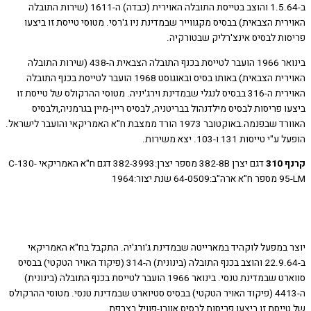
ב-1.5.64 והוצב בטייסת התובלה האוירית (כבדה) ה-1611 (שירות התובלה
ית הצבאית) בבסיס מקגווייר שבמדינת ניו ג'רסי. מטוסי טייסת זו ביצעו
ות לבסיס אינצ'רליק שבטורקיה.
בינואר 1966 הועבר לטייסת בכנף התובלה הצבאית ה-438 (שירות התובלה
האוירית הצבאית) באותו בסיס ובאוגוסט 1968 הועבר לטייסת בכנף התובלה
האוירית ה-316 בבסיס לנגלי שבמדינת וירג'יניה. מטוסי ההרקולס של טייסת זו
 פריסות לבסיס מילדנהול בבריטניה, לבסיס ריין-מיין בגרמניה,ולבסיס
האוורד שבפנמה.באוקטובר 1973 הורד ממצבת ח"א האמריקאי והועבר לישראל.
טייסות 131 ו-103. יצא משירות.
31
דגם יצרן 382-8B מספר יצרן:382-3993 דגם ח"א האמריקאי C-130-
6 שנת יצור:1964
 במפעל לוקהיד במארייטה שבמדינת ג'ורג'יה. התקבל בח"א האמריקאי
ב-22.9.64 והוצב בכנף התובלה (בינונית) ה-314 (פיקוד האויר הטקטי) בבסיס
סווארט שבמדינת טנסי. בינואר 1966 הועבר לטייסת בכנף התובלה (בינונית)
ה-4413 (פיקוד האויר הטקטי) בבסיס סטיוארט שבמדינת טנסי. מטוסי ההרקולס
יסת זו ביצעו פריסות לבסיס אוורו-פוויל בצרפת.