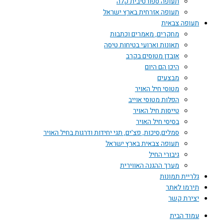
תעופה ספורטיבית קלה
תעופה אזרחית בארץ ישראל
תעופה צבאית
מחקרים, מאמרים וכתבות
תאונות וארועי בטיחות טיסה
אובדן מטוסים בקרב
היכן הם היום
מבצעים
מטוסי חיל האויר
הפלות מטוסי אוייב
טייסות חיל האויר
בסיסי חיל האויר
סמלים,סיכות, פצ'ים, תגי יחידות ודרגות בחיל האויר
תעופה צבאית בארץ ישראל
גיבורי החיל
מערך ההגנה האווירית
גלריית תמונות
תירמו לאתר
יצירת קשר
עמוד הבית