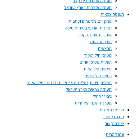
תעופה ספורטיבית קלה
תעופה אזרחית בארץ ישראל
תעופה צבאית
מחקרים, מאמרים וכתבות
תאונות וארועי בטיחות טיסה
אובדן מטוסים בקרב
היכן הם היום
מבצעים
מטוסי חיל האויר
הפלות מטוסי אוייב
טייסות חיל האויר
בסיסי חיל האויר
סמלים,סיכות, פצ'ים, תגי יחידות ודרגות בחיל האויר
תעופה צבאית בארץ ישראל
גיבורי החיל
מערך ההגנה האווירית
גלריית תמונות
תירמו לאתר
יצירת קשר
עמוד הבית