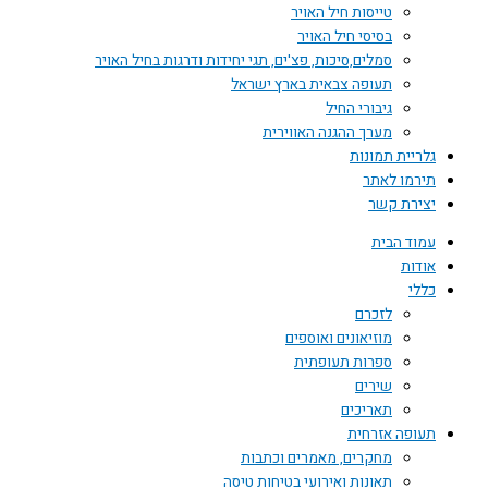
טייסות חיל האויר
בסיסי חיל האויר
סמלים,סיכות, פצ'ים, תגי יחידות ודרגות בחיל האויר
תעופה צבאית בארץ ישראל
גיבורי החיל
מערך ההגנה האווירית
גלריית תמונות
תירמו לאתר
יצירת קשר
עמוד הבית
אודות
כללי
לזכרם
מוזיאונים ואוספים
ספרות תעופתית
שירים
תאריכים
תעופה אזרחית
מחקרים, מאמרים וכתבות
תאונות ואירועי בטיחות טיסה