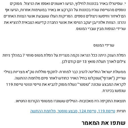
יטרלו באויר בכוננות לחילוץ, הגיעו ראשונים ואספו את הניצול. מסוקים
ים מהטייסת שהיו בכוננות על הקרקע או באויר במשימות אחרות, הגיעו אף
איזור וחיפשו ניצולים נוספים. הסריקות העלו ששבעת אנשי הצוות האחרים
ו. הצוות אלוני/בן יעקב הטיסו את אנשי החברה קדישא הצבאית להוציא את
י הגופות מבין שברי המטוס.
שרידי המטוס
הפלת הענק היתה ככל הנראה נקמה מצרית על הפלת מטוס סוחוי 7 במהלך גיחת
אורך תעלת סואץ 13 יום קודם לכן.
ת ישראל החליטה להגיב כבר למחרת- לתקוף סוללות טק"א מצריות בטילי
ק ("אגרוף")שנקלטו בחיל האויר כחודש לאחר סיום מלחמת ההתשה.
לקראת המבצע שכונה "טוסטר" נשלח מסוק להביא את טייסי ונווטי טייסת 119
ו בכינרת.
ות התקיפה היו מאכזבות- הטילים ששוגרו ממטוסי הקורנס החטיאו.
ת:
טייסת 119
,
טייסת 124
,
מבצע טוסטר
,
מלחמת ההתשה
ו את המאמר