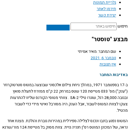
גלריית תמונות
תירמו לאתר
יצירת קשר
ש
ע "טוסטר"
שם המחבר: מאיר אמיתי
נובמבר 6, 2021
אין תגובות
בות המחבר
ב-17 בספטמבר 1971, במהלך גיחת צילום אלכסוני שבוצעה במטוס סטרטוקרוזר
("ענק") מס' 033 מטייסת 120 שטס במרחק 22 ק"מ ממזרח לתעלת סואץ
ובגובה 28,000 רגל, שוגרו טילי SA-2 . צוותי מטוסי הקורנס שליוו להתרעות
 לצוות המטוס לשבור, אבל הענק היה מסורבל ואיטי מידי כדי לשבור
ל.
ס נפגע בזנבו ונכנס לצלילה ספירלית במהירות גוברת והולכת. מצנח אחד
נראה, של המכונן המוטס רס"ן חנניה גזית. צוות מסוק בל מטייסת 124 מור/שרגא