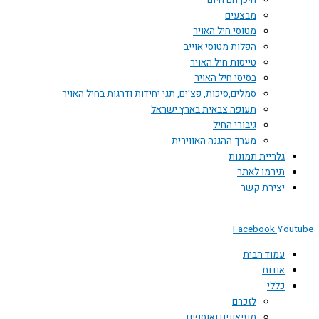
היכן הם היום
מבצעים
מטוסי חיל האויר
הפלות מטוסי אוייב
טייסות חיל האויר
בסיסי חיל האויר
סמלים,סיכות, פצ'ים, תגי יחידות ודרגות בחיל האויר
תעופה צבאית בארץ ישראל
גיבורי החיל
מערך ההגנה האווירית
גלריית תמונות
תירמו לאתר
יצירת קשר
Facebook
You
עמוד הבית
אודות
כללי
לזכרם
מוזיאונים ואוספים