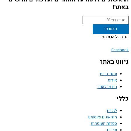
ר!
 על הרשמתך
Face
וט באתר
עמוד הבית
אודות
תירמו לאתר
י
לזכרם
מוזיאונים ואוספים
ספרות תעופתית
שירים