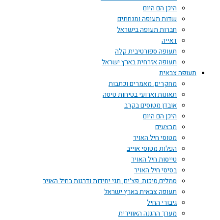
היכן הם היום
שדות תעופה ומנחתים
חברות תעופה בישראל
דאייה
תעופה ספורטיבית קלה
תעופה אזרחית בארץ ישראל
תעופה צבאית
מחקרים, מאמרים וכתבות
תאונות וארועי בטיחות טיסה
אובדן מטוסים בקרב
היכן הם היום
מבצעים
מטוסי חיל האויר
הפלות מטוסי אוייב
טייסות חיל האויר
בסיסי חיל האויר
סמלים,סיכות, פצ'ים, תגי יחידות ודרגות בחיל האויר
תעופה צבאית בארץ ישראל
גיבורי החיל
מערך ההגנה האווירית