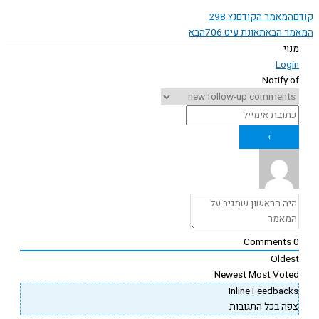
המאמר הקודם
נץ 298
ר הבא
תאונת עיט 706
הבא
נוי
Logi
Notify o
Comments
Oldes
Newest
Most Vote
Inline Feedback
פה בכל התגובות