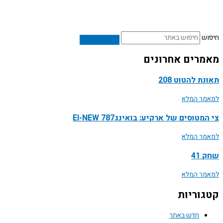
ש
רים אחרונים
ת להטוט 208
ר המלא
טוסים של ארקיע: בואינג787 EI-NEW
ר המלא
41
ר המלא
וריות
חדש באתר