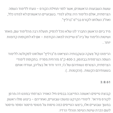
ששת השבועות הראשונים, אשר לפני תחילת הקורס – נועדו ללימוד השפה
הצרפתית, אולם הלימוד היה צולע למדי. בשבועיים הראשונים לא למדנו כלל,
ואח"כ נשלחנו לקורס בבי"ס "ברליץ".
מיד ביום הראשון התברר לנו שלא נוכל להפיק תועלת רבה מהלימוד שם, מאחר
ושיטות הלימוד של ביה"ס שייכות למאה הקודמת – אם לא לתקופות קדומות
יותר…
הרימונו קול צעקה ובעקבותיה הוציאונו מ"ברליץ" ושלחונו לפקולטה ללימוד
השפה הצרפתית בבזנסון, כ-400 ק"מ מזרחית מפריז. בתקופת לימודי
הצרפתית, הצטרפו נשותיהם של ג'ו, דרור ודוד אל בעליהן, ועודדו אותם
בשעותיהם הקשות…(והקטנות…).
3.8.61
קבוצת טייסים ראשונה התייצבה בבסיס חיל האוויר הצרפתי במונט-דה-מרסן
לקורס מיראז'. לימודי הקרקע נמשכו שבועיים, ואחריהם – ביצוע סולו ראשון.
במשך שבועיים אלו, ביצעו הטייסים כמה טיסות על מטוסי מיסטר וסופר-מיסטר
לשם הכרת שיטת הטיסה ונוהלי הרדיו.