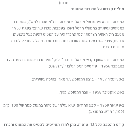
מרום)
מילים קצרות על תולדות המטוס
:
המיראז' 3 הוא פיתוח של מיראז' 2 ומיראז' 1 ("מיסטר דלתא"), אשר נבנו
כמטוסים נסיוניים במפעלי מרסל דאסו, בעקבות מכרז שהוצא בשנת 1953
מטעם חיל האוויר הצרפתי. לפי המכרז היה על המטוס להיות בעל ביצועים
גבוהים, שיהיה גם בעל תכונות טובות במהירות נמוכה, ויוכל להמריא ולנחות
משדות קצרים.
המיראז' 3 הראשון נקרא: מיראז' 3-001 "בלזק" וטיסתו הראשונה בוצעה ב-17
בנובמבר 1956 – ע"י טייס הניסוי גלבני (Galvany).
ב-30 ינואר 1957 – ביצע המטוס 1,52 מאך (בטיסה עשירית).
ב-24 אוקטובר 1958 – עבר המטוס 2 מאך.
ב-9 ינואר 1959 – קבע המיראז' שיא עולמי של טיסה במעגל סגור של 100 ק"מ
(1,109 מי"ש בממוצע).
קורס ההסבה כלל 12 טיסות, בהן למדו הטייסים להטיס את המטוס והכירו