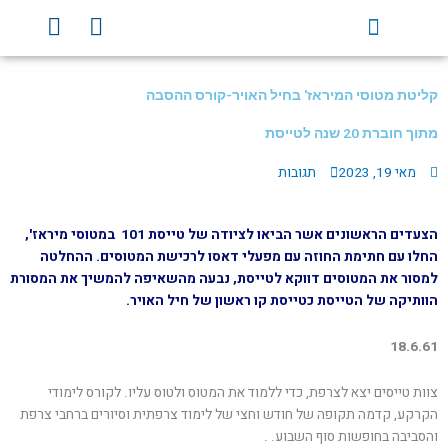
ילוג
Y
F
תוכן
o
a
u
c
t
e
קליטת מטוסי המיראז' בחיל האויר-קורס ההסבה
u
b
b
o
מתוך חוברת 20 שנה לטייסת
e
o
מאי 19, 2023
תגובות
k
הצעדים הראשונים אשר הביאו לציודה של טייסת 101 במטוסי מיראז',
החלו עם חתימת החוזה עם מפעלי דאסו לרכישת המטוסים. ההחלטה
למסור את המטוסים דווקא לטייסת, נבעה מהשאיפה להמשיך את המסורת
הוותיקה של הטייסת כטייסת קו ראשון של חיל האויר.
18.6.61
צוות טייסים יצא לצרפת, כדי ללמוד את המטוס ולטוס עליו. לקורס לימודי
הקרקע, קדמה תקופה של חודש וחצי של לימוד צרפתית וסיורים ברחבי צרפת
והסביבה בחופשות סוף השבוע. .