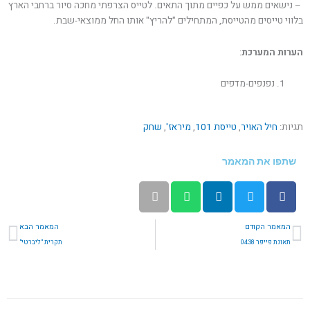
‏ – נישאים ממש על כפיים מתוך התאים. לטייס הצרפתי מחכה סיור ברחבי הארץ
בלווי טייסים מהטייסת, המתחילים "להריץ" אותו החל ממוצאי-שבת.
הערות המערכת
:
נפנפים-מדפים
תגיות:
חיל האויר
,
טייסת 101
,
מיראז'
,
שחק
שתפו את המאמר
קודם
הב
המאמר הקודם
המאמר הבא
תאונת פייפר 0438
תקרית "ליברטי"