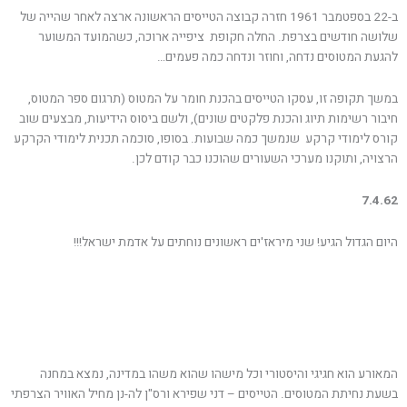
ב-22 בספטמבר 1961 חזרה קבוצה הטייסים הראשונה ארצה לאחר שהייה של
שלושה חודשים בצרפת. החלה חקופת ציפייה ארוכה, כשהמועד המשוער
להגעת המטוסים נדחה, וחוזר ונדחה כמה פעמים…
במשך תקופה זו, עסקו הטייסים בהכנת חומר על המטוס (תרגום ספר המטוס,
חיבור רשימות תיוג והכנת פלקטים שונים), ולשם ביסוס הידיעות, מבצעים שוב
קורס לימודי קרקע שנמשך כמה שבועות. בסופו, סוכמה תכנית לימודי הקרקע
הרצויה, ותוקנו מערכי השעורים שהוכנו כבר קודם לכן.
7.4.62
היום הגדול הגיע! שני מיראז'ים ראשונים נוחתים על אדמת ישראל!!!
המאורע הוא חגיגי והיסטורי וכל מישהו שהוא משהו במדינה, נמצא במחנה
בשעת נחיתת המטוסים. הטייסים – דני שפירא ורס"ן לה-נן מחיל האוויר הצרפתי