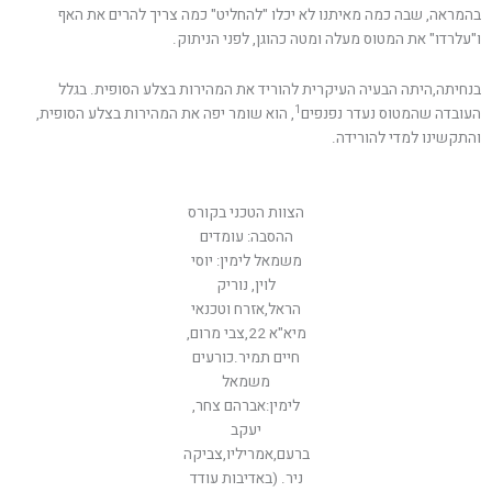
בהמראה, שבה כמה מאיתנו לא יכלו "להחליט" כמה צריך להרים את האף
ו"עלרדו" את המטוס מעלה ומטה כהוגן, לפני הניתוק.
בנחיתה,היתה הבעיה העיקרית להוריד את המהירות בצלע הסופית. בגלל
1
העובדה שהמטוס נעדר נפנפים
, הוא שומר יפה את המהירות בצלע הסופית,
והתקשינו למדי להורידה.
הצוות הטכני בקורס
ההסבה: עומדים
משמאל לימין: יוסי
לוין, נוריק
הראל,אזרח וטכנאי
מיא"א 22,צבי מרום,
חיים תמיר.כורעים
משמאל
לימין:אברהם צחר,
יעקב
ברעם,אמריליו,צביקה
ניר. (באדיבות עודד