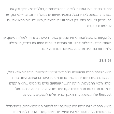
לימודי הקרקע על המטוס, לפי השיטה הצרפתית, כוללים כמעט אך ורק את
מערכות המטוס. לא היו בכלל בתכנית שיעורים בנוהלי חירום, וכן – לא הוקדש
במעט זמן לישיבה בתא. רק לאחר פניות והפצרות, הציגו לנו את התא ואפשרו
לנו לשבת בו קצת.
כל הקשור בתפעול ובנוהלי חירום, ניתן בבוקר הטיסה, בתדריך לסולו הראשון, אך
מאחר והיינו ערים לנקודה זו, וגם חוברות רשימות התיוג היו בידינו, השתדלנו
ללמוד את הנוהלים עד כמה שאפשר בכוחות עצמנו.
21.8.61
בוצעה טיסת הסולו הראשונה על מיראז' ע"י טייסי הצוות. היה זה מאורע גדול,
והרגשה חגיגית ביותר! התרשמותנו מהמטוס בטיסה הראשונה היתה כבירה,
וכולנו מלאי התפעלות. היתה הרגשה שהפעם עלינו על מטוס שהוא מתקדם
בכמה וכמה דרגות מהמטוסים הקודמים. יחד עם זה – היתה הרגשה של
Respect אל המטוס, נוכח המאמץ שהיה עלינו להשקיע בהטסתו.
ביצוע ההמראה והנחיתה היה קשה במיוחד לעומת מטוסים אחרים, ביחוד בגלל
שהמטוסים עליהם טסנו לא היו מצויידים באוטוקומנד. הדבר בלט במיוחד