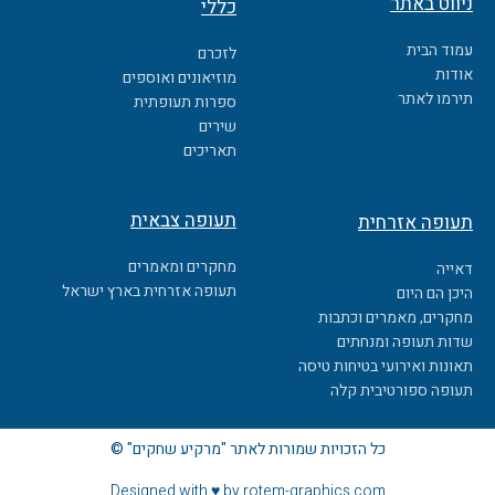
ניווט באתר
כללי
e
b
עמוד הבית
לזכרם
o
אודות
מוזיאונים ואוספים
o
תירמו לאתר
ספרות תעופתית
k
שירים
תאריכים
תעופה צבאית
תעופה אזרחית
מחקרים ומאמרים
דאייה
תעופה אזרחית בארץ ישראל
היכן הם היום
מחקרים, מאמרים וכתבות
שדות תעופה ומנחתים
תאונות ואירועי בטיחות טיסה
תעופה ספורטיבית קלה
כל הזכויות שמורות לאתר "מרקיע שחקים" ©
Designed with ♥ by rotem-graphics.com