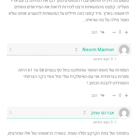
משום מה חיכינו ופתאם עברו המטוסים נמוך לקראת הנחיתה ברעם אדיר
מעלינו. קפצנו מהמשאיות ורצנו לגדרות לראות את המיראזים נוחתים
לראשונה בארץ. מיד קפצו כמה חיילים על המשאיות להשביע אותנו שלא
נאמר מילה על מה שראינו…
0
הגב
Nissim Maimon
3 years ago
הספרות של מטוס הווטור שתחזקנו בתל נוף בשנים 58 עד 61 היתה
ספרות בצרפתית.אני עם האיטלקית שלי מול מסיי ג'קה הצרפתי
התמודדנו להבנת הכתוב !
0
הגב
אברהם שחק
3 years ago
בתמונה של צוות הקרקע נפלה טעות. בשורה הראשונה של אלו שכורעים,