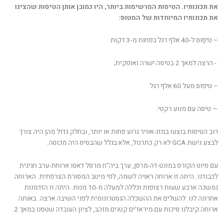
את תכונותיו. הטיסות המרשימות ביותר, היו כמובן אותן הטיסות שהציגו
את תכונותיו המיוחדות של המטוס:
– טיפַוס ל-40 אלף רגל בפחות מ-3 דקות
– טיפוס מעל 60 אלף רגל
— טיסה עם מנוע רקטי.
רוב הטיסות בוצעו במזג-אוויר גרוע פחות או יותר, ובחלק גדול מהן היה צורך
לבצע גישת GCA לא רק כתרגול, אלא בגלל שהבסיס היה מכוסה.
עם סיוט הקורס במונט-דה-מרסן, ערך ביה"ח מרסל דאסו ארוחת-ערב חגיגית
לכבודנו. היתה זו ארוחה ראויה לשמה, לפי מיטב המסורת הצרפתית. הארוחה
נמשכה ארבע שעות רצופות וכללה למעלה מ-10 מנות. היתה זו הזדמנות
אחרונה לנו להשלים את ההשכלה הגסטרונומית לפני השיבה ארצה. באותה
ארוחה קיבלנו סיכות עם מיראז'ים קטנים מזהב, לציון העובדה שטסנו במאך 2.