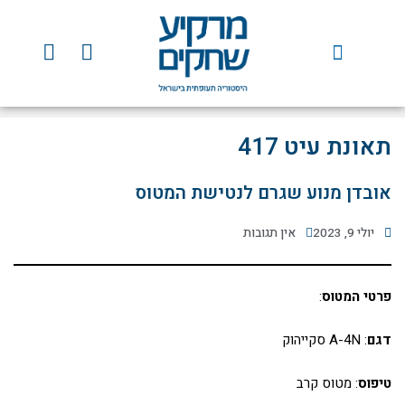
ילוג
תוכן
Y
F
o
a
u
c
t
e
u
b
תאונת עיט 417
b
o
e
o
אובדן מנוע שגרם לנטישת המטוס
k
יולי 9, 2023
אין תגובות
פרטי המטוס
:
דגם
: A-4N סקייהוק
טיפוס
: מטוס קרב