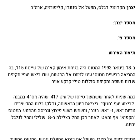
יצרן
: מקדוננל דגלס, מפעל אל סגונדו, קליפורניה, ארה"ב
מספר יצרן:
מספר צי
:
תיאור האירוע
:
ב-18 בינואר 1993 המטוס היה בגיחת אימון קא"מ של טייסת 115, בה
המריאה רביעיית מטוסי עיט לניווט אל המטווח, שם ביצעו יעפי תקיפת
שדות תעופה ותקיפת סוללות טילי קרקע אויר.
כמה שניות לאחר ששמשך טייסו של עיט 417, שהיה מס' 4 במבנה
לביצוע יעף "חטף", ביציאת כיוון הראשונה, נדלקו בלוח המכשירים
נוריות "אש, ו- "אש בזנב", ונשמעו רעשי פיצוץ וגריסה מהמנוע. המטוס
"הקפיא" אף והאט. לאחר מכן החל בצלילה ב-G שלילי והחל לגלגל
ימינה.
הטייס דיווח על מצבו, הפעיל את כיסא המפלט ונטש. המטוס המשיך