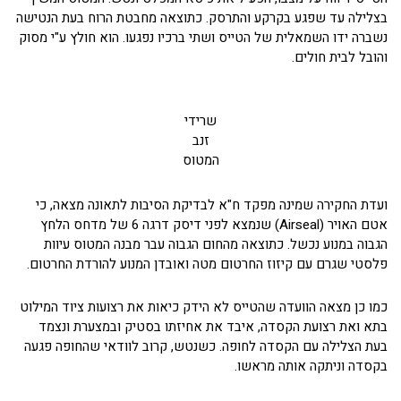
בצלילה עד שפגע בקרקע והתרסק. כתוצאה מחבטת הרוח בעת הנטישה
נשברה ידו השמאלית של הטייס ושתי ברכיו נפגעו. הוא חולץ ע"י מסוק
והובל לבית חולים.
שרידי
זנב
המטוס
ועדת החקירה שמינה מפקד ח"א לבדיקת הסיבות לתאונה מצאה, כי
אטם האויר (Airseal) שנמצא לפני דיסק דרגה 6 של מדחס הלחץ
הגבוה במנוע נכשל. כתוצאה מהחום הגבוה עבר מבנה המטוס עיוות
פלסטי שגרם עם קיזוז החרטום מטה ואובדן המנוע להורדת החרטום.
כמו כן מצאה הוועדה שהטייס לא הידק כיאות את רצועות ציוד המילוט
בתא ואת רצועת הקסדה, איבד את אחיזתו בסטיק ובמצערת ונצמד
בעת הצלילה עם הקסדה לחופה. כשנטש, קרוב לוודאי שהחופה פגעה
בקסדה וניתקה אותה מראשו.