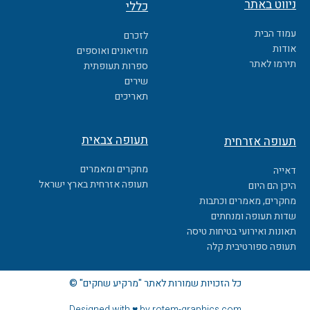
ניווט באתר
כללי
e
b
עמוד הבית
לזכרם
o
אודות
מוזיאונים ואוספים
o
תירמו לאתר
ספרות תעופתית
k
שירים
תאריכים
תעופה צבאית
תעופה אזרחית
מחקרים ומאמרים
דאייה
תעופה אזרחית בארץ ישראל
היכן הם היום
מחקרים, מאמרים וכתבות
שדות תעופה ומנחתים
תאונות ואירועי בטיחות טיסה
תעופה ספורטיבית קלה
כל הזכויות שמורות לאתר "מרקיע שחקים" ©
Designed with ♥ by rotem-graphics.com