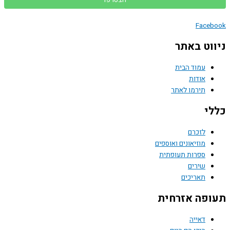
Face
וט באתר
עמוד הבית
אודות
תירמו לאתר
י
לזכרם
מוזיאונים ואוספים
ספרות תעופתית
שירים
תאריכים
פה אזרחית
דאייה