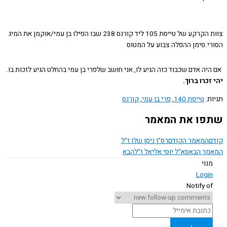
צוות הקרקע של טייסת 105 ליד קורנס 238 שבו הפילו בן עמי/אוקמן את המיג
י.סימן ההפלה צבוע על המטוס
ה אדם שכבוד כזה הגיע לו, אני חושב שלפרי בן עמי בהחלט הגיע לזכות בו.
כרו ברוך.
ת:
טייסת 140
,
פרי בן עמי
,
קורנס
ו את המאמר
המאמר הקודם
רס"ן ניסן שלו ז"ל
ר הבא
סא"ל יוסי אליאל ז"ל
הבא
נוי
Logi
Notify o