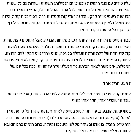
טורים עם סוגי ההפלות (וכמובן גם הנפילות) השונות ושורות עם כל שמות
ים והנווטים. על הלוח נרשמו לכל אחד, ההפלות שלו, הנפילות שלו, טיב
עות ביעפי אוויר קרקע וכל זה באדיקות וקפדנות רבה. בסוף כל תקופה, הלוח
מצולם למען ההיסטוריה ואז נמחק ומתחילים מחדש תקופה חדשה על דף
כך בכל טייסות הקרב, תמיד.
 הטייסים הלוח הזה היה יותר חשוב מלוחות הברית. אצל הנווטים קצת פחות.
נו בטייסת, כמה דקות אחרי שהחדר הוחשך, החלה להישמע מפעם לפעם
פתיחתה של דלת ההזזה הגדולה בכניסה, ונווט אחרי נווט חמקו להם החוצה,
ק בעניינים יותר חשובים. לכולם היה גם תפקיד קרקעי, ואם לא מסיימים את
ות, אי אפשר לצאת הביתה. אז הפעלנו סדר עדיפויות. ככה בכל יום של
ת קרבות-אויר.
 חריג אחד.
 קראו פרי בן-עמי. פרי ז"ל נפטר ממחלה לפני הרבה שנים, אבל אני חושב
י שהכיר אותו, זוכר אותו כמוני.
בסוף שנות השבעים, פרי חזר לטוס בטייסת לאחר תקופת פיקוד על טייסת 140
" (סקייהוק) והיה ראש ענף במטה וטייס הצ"ח (הצבת חירום) בטייסת. הוא
טייס, מוביל, בן אדם ובעיקר מקלען משכמו ומעלה. ברוב הימים בהם הוא בא
, הוא לא נשאר, כנראה בגלל תפקידו.