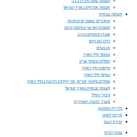
תעופה ספורטיבית קלה
תעופה אזרחית בארץ ישראל
תעופה צבאית
מחקרים, מאמרים וכתבות
תאונות וארועי בטיחות טיסה
אובדן מטוסים בקרב
היכן הם היום
מבצעים
מטוסי חיל האויר
הפלות מטוסי אוייב
טייסות חיל האויר
בסיסי חיל האויר
סמלים,סיכות, פצ'ים, תגי יחידות ודרגות בחיל האויר
תעופה צבאית בארץ ישראל
גיבורי החיל
מערך ההגנה האווירית
גלריית תמונות
תירמו לאתר
יצירת קשר
עמוד הבית