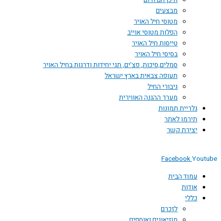
היכן הם היום
מבצעים
מטוסי חיל האויר
הפלות מטוסי אוייב
טייסות חיל האויר
בסיסי חיל האויר
סמלים,סיכות, פצ'ים, תגי יחידות ודרגות בחיל האויר
תעופה צבאית בארץ ישראל
גיבורי החיל
מערך ההגנה האווירית
גלריית תמונות
תירמו לאתר
יצירת קשר
Facebook
You
עמוד הבית
אודות
כללי
לזכרם
מוזיאונים ואוספים