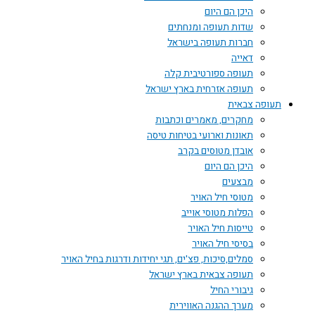
היכן הם היום
שדות תעופה ומנחתים
חברות תעופה בישראל
דאייה
תעופה ספורטיבית קלה
תעופה אזרחית בארץ ישראל
תעופה צבאית
מחקרים, מאמרים וכתבות
תאונות וארועי בטיחות טיסה
אובדן מטוסים בקרב
היכן הם היום
מבצעים
מטוסי חיל האויר
הפלות מטוסי אוייב
טייסות חיל האויר
בסיסי חיל האויר
סמלים,סיכות, פצ'ים, תגי יחידות ודרגות בחיל האויר
תעופה צבאית בארץ ישראל
גיבורי החיל
מערך ההגנה האווירית