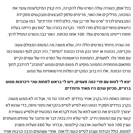
אופן, כשהיה עולה הסרט שלו להקרנה, היה קצין המיקלענות עוצר את
נה, מדליקים את האור, מרימים טלפון למבצעים ומבקשים מפקידת
עים לכרוז "סרט של פרי בן עמי, כולם לחדר תדריכים". כמו עכברים
אים מחוריהם כולם חזרו לחדר. הקרנת בכורה של "טופ גאן הייתה בעלת
ג מהסרטים שלו. 100 אחוז נוכחות. האור כבה והסרט התחיל לרוץ.
היה מיוחד בסרטים הללו היה, שלא משנה מה המטוס המצולם עשה
ה, הכוונת או יותר נכון מרכז הכוונת "הפיפר", היה דבוק לגוף המטוס כמו
ופר-גלו. לפעמים, התמונות הראשונות של הסרט היו של שמים נקיים
ום מתחתית התמונה מופיע לו מטוס תמים וממש "מתנדב" להידבק לתוך
הכוונת. אלו היו ברוב המקרים הפלות ווירטואוזיות של ממש.
לי לטוס עם פרי כמה פעמים, ויש לי בראש לפחות שני זיכרונות ממש
ים, מכיוון שהם היו מאוד מיוחדים.
ה האחת היה בקרב אוויר בודדים. לא זוכר נגד מי, אבל זה לא ממש משנה.
 בודדים תפקיד הנווט הוא לסייע לטייס בהקראת נתוני טיסה, כדי שהוא לא
ך להכניס את הראש לתא על מנת לקרוא את המכשירים ולסייע בשמירת
עין עם המטוס היריב. למי שלא היה בכזה דבר אז מדובר על טווחים משתנים
שבין 100 מטר לשלושה-ארבעה קילומטר, ובכדור של 360 מעלות מסביב
ס, כולל נקודות שבהן לטייס קשה לראות. אחרי שעושים הרבה קרבות אוויר