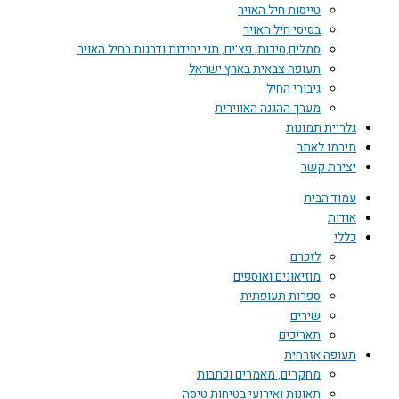
טייסות חיל האויר
בסיסי חיל האויר
סמלים,סיכות, פצ'ים, תגי יחידות ודרגות בחיל האויר
תעופה צבאית בארץ ישראל
גיבורי החיל
מערך ההגנה האווירית
גלריית תמונות
תירמו לאתר
יצירת קשר
עמוד הבית
אודות
כללי
לזכרם
מוזיאונים ואוספים
ספרות תעופתית
שירים
תאריכים
תעופה אזרחית
מחקרים, מאמרים וכתבות
תאונות ואירועי בטיחות טיסה