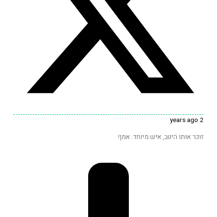
2 yea
וכר אותו היטב, איש מיוחד. אמן!