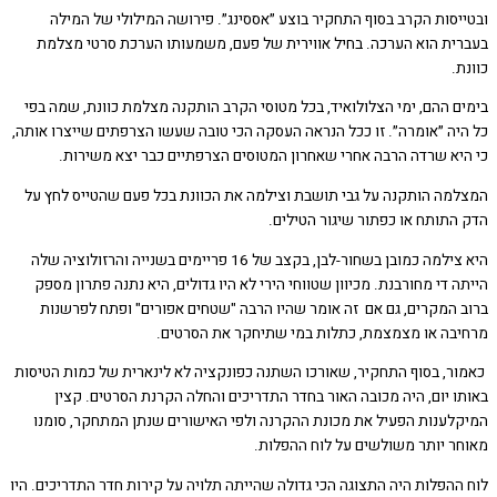
יסות הקרב בסוף התחקיר בוצע ״אססינג״. פירושה המילולי של המילה
ית הוא הערכה. בחיל אווירית של פעם, משמעותו הערכת סרטי מצלמת
.
ם ההם, ימי הצלולואיד, בכל מטוסי הקרב הותקנה מצלמת כוונת, שמה בפי
יה ״אומרה״. זו ככל הנראה העסקה הכי טובה שעשו הצרפתים שייצרו אותה,
יא שרדה הרבה אחרי שאחרון המטוסים הצרפתיים כבר יצא משירות.
מה הותקנה על גבי תושבת וצילמה את הכוונת בכל פעם שהטייס לחץ על
התותח או כפתור שיגור הטילים.
היא צילמה כמובן בשחור-לבן, בקצב של 16 פריימים בשנייה והרזולוציה שלה
 די מחורבנת. מכיוון שטווחי הירי לא היו גדולים, היא נתנה פתרון מספק
 המקרים, גם אם זה אומר שהיו הרבה "שטחים אפורים" ופתח לפרשנות
בה או מצמצמת, כתלות במי שתיחקר את הסרטים.
ר, בסוף התחקיר, שאורכו השתנה כפונקציה לא לינארית של כמות הטיסות
ו יום, היה מכובה האור בחדר התדריכים והחלה הקרנת הסרטים. קצין
לענות הפעיל את מכונת ההקרנה ולפי האישורים שנתן המתחקר, סומנו
ר יותר משולשים על לוח ההפלות.
ההפלות היה התצוגה הכי גדולה שהייתה תלויה על קירות חדר התדריכים. היו