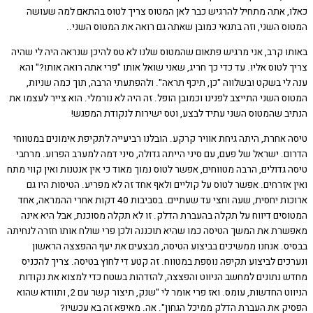
, אתה מתחיל להרגיש כבר לאן המטוס צריך לטוס בהתאם למה שעושה
ס השני, וזה בתנאי כמובן שאתה גם רואה את המטוס השני..
ו קרב, אני מרגיש פתאום שהמטוס שלנו לא טס להיכן שנראה היה לי שהיה
לטוס אליו. עד כדי כך חריג, שאני שואל אותו "פרי אתה רואה אותו?" והא
לי בשקט ובשלווה "כן, תיכף תראה". ולהפתעתי הרבה, תוך כמה שניות,
 השני התייצב לפנינו וכמובן הופל. זה היה לא נורמלי. הוא צייר לעצמו את
ב שהמטוס השני עתיד לבצע, וטס ישירות לנקודת המפגש!
 אחרת, היתה גיחת אוויר קרקע. הובלנו רביעייה לתקיפת אימונים במטווחי
ם. ישראל של פעם, עם סיני הייתה גדולה, סיני דמה למערב הפרוע. מרחבי
גדולים, הרבה מטווחים, אפשר לטוס נמוך מאוד כי אין אנטנות ואין קווי מתח
אזרחים. אפשר לטוס על קוליים ולאף אחד זה לא מפריע. הטיסות היו גם
ארוכות יחסית, שעה וחצי עד שעתיים. בסביבות 40 דקות אחרי ההמראה, אחד
סים דיווח על תקלה בהעברת הדלק. זו לא תקלה מסוכנת, אבל היא אינה
רת את המשך הטיסה כמו שהיא תוכננה ולכן פרי שולח אותו חזרה לנחיתה
ס. אנחנו ממשיכים בביצוע הטיסה, מבצעים את יעף ההפצצה הראשון
כים לביצוע תקיפה נוספת במטווח. זה קטע די לחוץ בטיסה. צריך להכניס
 נתונים למחשב הניווט והפצצה, להזדהות בשטח כדי למצוא את נקודות
הניווט החדשות, עומס. ואז פרי אומר לי "שנק, תיצור קשר עם 2, ותוודא שהוא
ק את העברת הדלק ממיכל הגחון". אה. מאיפא זה בא עכשיו?