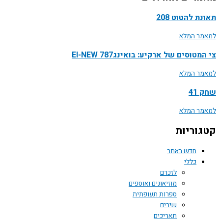
ת להטוט 208
ר המלא
טוסים של ארקיע: בואינג787 EI-NEW
ר המלא
41
ר המלא
וריות
חדש באתר
כללי
לזכרם
מוזיאונים ואוספים
ספרות תעופתית
שירים
תאריכים