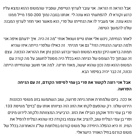
הוראה זו הוראה. אני עובר לערוץ הטייסת, שסביר שהמטוס ההוא נמצא עליו
כרגע וקורא לו. להפתעתי הוא עונה לי. אנחנו בגובה נמוך 150-200 מייל ממנו
עונה. אני מעביר לו את הנחייתו של פרי, הוא מאשר ואני חוזר לערוץ המבנה
 להמשך הטיסה.
הנחיתה, ניגש אלי אותו טייס ושואל אותי "מה זה היה. איך ידעתם איפה אני
הגיעה ההנחיה הזו?" גם אני תהיתי. זה כאילו שלפרי הייתה איזו שהיא
ה בראש היכן נמצא המטוס השני וברגע הנכון נתן את ההוראה הנכונה. עצם
בתוך כל העומס של הגיחה הוא בכלל היה מסוגל לחשוב על מה קורה עם
ס ההוא ומה נכון שהוא יעשה, מאוד חריגה. למה אני חושב שהנחייתו הייתה
, זה כבר יהיה בסיפור הבא.
אני רוצה לקשור את פרי בן עמי לסיפור הקודם, זה עם הגיחה
עה.
כה. ביום שלמחרת אותה גיחה פרועה, שוב השתמשו בזוג מטוסי הכוננות
הירוט שלנו. רק שהפעם לקחו את הזוג הזה וציוותו אותו עם "בזים" מטיסת 133.
ן עמי ודוד אוקמן הובילו את הזוג. הרביעיה המצוותת נלקחה לירוט מיגים
 בן עמי הצליח שוב, להציב את עצמו בנקודה כזו שהוא הצליח להפיל את
. זו היא ההפלה היחידה של מטוס קורנס במלחמת של"ג והאחרונה בכלל של
 קורנס בחיל האוויר הישראלי.