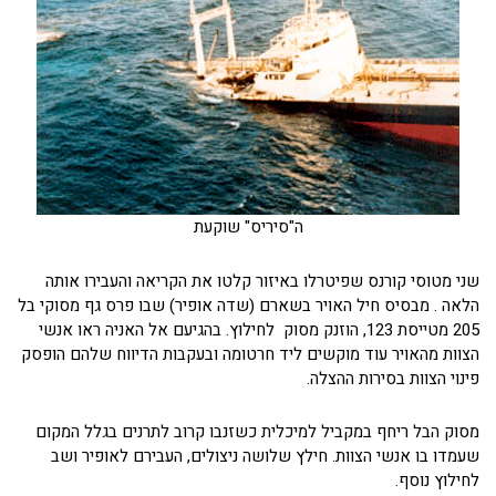
ה"סיריס" שוקעת
שני מטוסי קורנס שפיטרלו באיזור קלטו את הקריאה והעבירו אותה
הלאה . מבסיס חיל האויר בשארם (שדה אופיר) שבו פרס גף מסוקי בל
205 מטייסת 123, הוזנק מסוק לחילוץ. בהגיעם אל האניה ראו אנשי
הצוות מהאויר עוד מוקשים ליד חרטומה ובעקבות הדיווח שלהם הופסק
פינוי הצוות בסירות ההצלה.
מסוק הבל ריחף במקביל למיכלית כשזנבו קרוב לתרנים בגלל המקום
שעמדו בו אנשי הצוות. חילץ שלושה ניצולים, העבירם לאופיר ושב
לחילוץ נוסף.