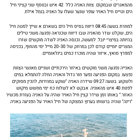
מהמאגרים שבמקום. צוות האניה כלל 42 איש ובנוסף שני קציני חיל
הים וטייס חיל האויר עופר שנער שעלו על האניה בנמל אילת.
למחרת בשעה 08:45 דיווח בסיס חיל הים בשארם א שייך למטה חיל
הים, שקלט שדר מהאניה שבו דיווח שכנראה נפגעה משני טילים
בהיותה במיצרי יובל. למעשה, נכנסה האניה לשדה מוקשים שזרו
המצרים יומיים קודם לכן במרחק של 20-30 מייל ימי מהחוף, בכניסה
למפרץ סואץ, איזור שהיה מוכרז כמים בינלאומיים.
האנייה נפגעה משני מוקשים באיזור הירכתיים ושניים מאנשי הצוות
נפצעו. במקום הפגיעה נפער חור גדול והאניה החלה להתמלא במים
ולשקוע. בשעה 09:27 שידרה האניה "שוקע במהירות, להכין מסוקים
לפנות 40 איש מהאוניה. אבקש לא לשלוח כח ימי מחשש מיקוש
האזור." באותו זמן שידר קצין חיל האויר שהיה על האניה בעזרת מכשיר
"רינה" שהיה ברשותו בערוץ המצוקה של חיל האויר על הפגיעה באניה.