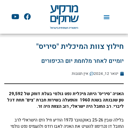
ילוג
תוכן
Y
F
o
a
u
c
t
e
u
b
חילוץ צוות המיכלית "סיריס"
b
o
e
o
יומיים לאחר מלחמת יום הכיפורים
k
ינואר 12, 2024
אין תגובות
האניה "סיריס" היתה מיכלית נפט גולמי בעלת דוחק של 29,592
טון שנבנתה בשנת 1960 והופעלה בשירות חברת "צים" תחת דגל
ליברי. רב החובל היה ישראלי, רוב הצוות היה זר.
בלילה שבין 25-26 באוקטובר 1973 הודיע חיל הים הישראלי לרב
החובל דן נקדימון להשיט את האניה לאבו רודס ולהעמיס נפט גולמי