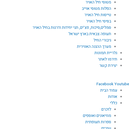
מטוסי חיל האויר
הפלות מטוסי אוייב
טייסות חיל האויר
בסיסי חיל האויר
סמלים,סיכות, פצ'ים, תגי יחידות ודרגות בחיל האויר
תעופה צבאית בארץ ישראל
גיבורי החיל
מערך ההגנה האווירית
גלריית תמונות
תירמו לאתר
יצירת קשר
Facebook
Youtube
עמוד הבית
אודות
כללי
לזכרם
מוזיאונים ואוספים
ספרות תעופתית
שירים