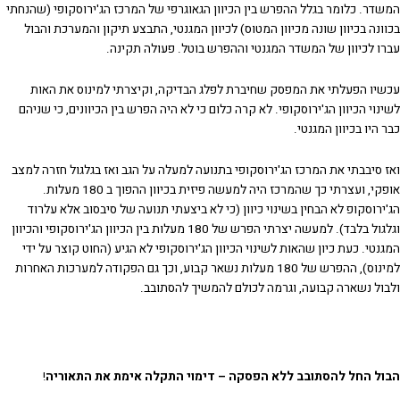
המשדר. כלומר בגלל ההפרש בין הכיוון הגאוגרפי של המרכז הג'ירוסקופי (שהנחתי
בכוונה בכיוון שונה מכיוון המטוס) לכיוון המגנטי, התבצע תיקון והמערכת והבול
עברו לכיוון של המשדר המגנטי וההפרש בוטל. פעולה תקינה.
עכשיו הפעלתי את המפסק שחיברת לפלג הבדיקה, וקיצרתי למינוס את האות
לשינוי הכיוון הג'ירוסקופי. לא קרה כלום כי לא היה הפרש בין הכיוונים, כי שניהם
כבר היו בכיוון המגנטי.
ואז סיבבתי את המרכז הג'ירוסקופי בתנועה למעלה על הגב ואז בגלגול חזרה למצב
אופקי, ועצרתי כך שהמרכז היה למעשה פיזית בכיוון ההפוך ב 180 מעלות.
הג'ירוסקופ לא הבחין בשינוי כיוון (כי לא ביצעתי תנועה של סיבסוב אלא עלרוד
וגלגול בלבד). למעשה יצרתי הפרש של 180 מעלות בין הכיוון הג'ירוסקופי והכיוון
המגנטי. כעת כיון שהאות לשינוי הכיוון הג'ירוסקופי לא הגיע (החוט קוצר על ידי
למינוס), ההפרש של 180 מעלות נשאר קבוע, וכך גם הפקודה למערכות האחרות
ולבול נשארה קבועה, וגרמה לכולם להמשיך להסתובב.
הבול החל להסתובב ללא הפסקה – דימוי התקלה אימת את התאוריה
!