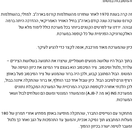
והמסובכות במטוס.
זה קרה בשנת 1970 לאחר שחזרנו מהשתלמות קורנס בארה"ב. למזלי, בהשתלמות
קורנס שנערכה שנה קודם בארה"ב בחיל האוויר האמריקאי, ההדרכה היתה ברמה
גבוהה. ירדנו עד לפרטים הקטנים ביותר בכל מערכת כולל לימוד מלא של
האלקטרוניקה הפנימית של כל קופסה במערכת.
כיון שהמערכת מאוד מורכבת, אנסה לקצר כדי להגיע לעיקר.
בתוך הבול היו שלושה מנועים חשמליים, שיצרו את התנועה בשלושת הצירים –
עלרוד, גלגול וסיבסוב. ציר הסיבסוב הוא בעצם ציר המיצג את כיוון הטיסה של
המטוס. הבול הסתובב קבוע, ולכן היה ברור שהמנוע של ציר הסיבסוב פעל באופן
רציף וגרם לסיבוב הבול. כיון שבול אחד כבר הוחלף, אז ברור שהתקלה איננה בבול,
לכן הלכתי אחורה לקופסת הבקרה המרכזית של המערכת המקבלת נתונים
ממערכת INS (או מה AJB-7) ומהמשדר המגנטי ומשם הם נשלחים לבול ושאר
המערכות.
מתחקור עם הטייסים התברר, שהתקלה מופיעה באופן מפתיע אחרי תמרון של 180
מעלות המתבצע תוך נסיקה אנכית, והמשך עד התהפכות על הגב ואחר כך גלגול
ומעבר לטיסה ישרה בכיוון ההפוך.