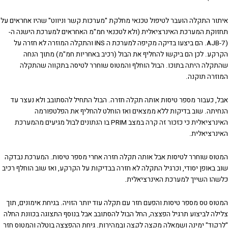
איתור התקלה הועבר לטיפול טכנאי מחלקת "מערכות קשר וניווט" שהיו אחראים על
תחזוקת המערכת האינרציאלית (ולא לטכנאי חמ"מ האחראים למערכת הישנה ה-
(AJB-7. הם ביצעו בדיקה מקיפה למערכת ה INS והתקלה המוזרה לא חזרה על
הקרקע. לכן הם ביקשו להחליף את הבול (רכיב באחריות חמ"מ) מתוך הנחה
שהתקלה היתה בתוכו. הבול הוחלף והמטוס שוחרר לטיסה בתקווה שהתקלה
המוזרה תוקנה.
אבל, כעבור מספר טיסות אותה תקלה חזרה. הבול התחיל להסתובב ולא נעצר עד
הנחיתה. שוב בדיקות ללא ממצאים ואז הוחלט להחליף את הפלטפורמה
האינרציאלית כי כזכור זה קרה במצב PRIM בו הנתונים לבול מגיעים מהמערכת
האינרציאלית.
המטוס שוחרר לטיסות אבל אותה תקלה חזרה אחרי מספר טיסות. המערכת נבדקה
שוב באופן יסודי, וכרגיל התקלה לא חזרה בבדיקות על הקרקע, ואז שוב הוחלף רכיב
כלשהו השייך למערכת האינרציאלית.
המטוס טס מספר טיסות והפעם חזר עם תקלה עוד יותר הזויה. בגיחת אימונים, תוך
צלילה לביצוע תרגיל הפצצה, החל הבול להסתובב אבל בנוסף התצוגה בכוונת החלה
"לרקוד" ימינה ושמאלה מקצה לקצה ובמהירות. גיחת ההפצצה בוטלה והמטוס חזר