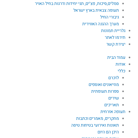
סמלים,סיכות, פצ'ים, תגי יחידות ודרגות בחיל האויר
תעופה צבאית בארץ ישראל
גיבורי החיל
מערך ההגנה האווירית
גלריית תמונות
תירמו לאתר
יצירת קשר
עמוד הבית
אודות
כללי
לזכרם
מוזיאונים ואוספים
ספרות תעופתית
שירים
תאריכים
תעופה אזרחית
מחקרים, מאמרים וכתבות
תאונות ואירועי בטיחות טיסה
היכן הם היום