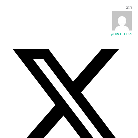
הגב
אברהם שחק