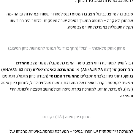
להסתובב במהירות סביב ציר הכיוון".
סיבוב כזה מייצג כביכול מצב בו המטוס נכנס לסחרור שטוח ובמהירות גבוהה -מה
שכמובן לא קרה – המטוס המשיך בטיסה ישרה ואופקית. כלומר היה ברור שזו
תקלה חשמלית במערכת חיווי מצב טיסה.
מחוון אופק מלאכותי – "בול" (החץ צויר על תמונה להמחשת כיוון הסיבוב)
הבול שייך למערכת חיווי מצב טיסה. המערכת מקבלת נתוני מצב
מהמרכז
הג'ירוסקופי
(דגם AN/AJB-7A) או
מהמערכת האינרציאלית
(דגם AN/ASN-63).
בנוסף, נתוני כיוון בלבד מתקבלים
מהמשדר המגנטי
(הבודק כיוון מגנטי). הנתונים
מגיעים לקופסת בקרה ראשית של המערכת, ומשם נשלחים לבול, למחוון כיוון טיסה
(HSI), למערכת הניווט, למערכת בקרת טיסה וגם למחשב הפצצה ולכוונת הירי
והפצצה.
מחוון כיוון טיסה (HSI) בקורנס
למערכת ג'ירוסקופית יש חסרון בסיסי – המערכת נסחפת באיטיות מהכיוון של