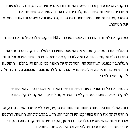
בתקופה הזאת עדיין נכחו בטייסת המומחים האמריקאים של מקדוננל דגלס שהיו
מעורבים בניסיונות איתור התקלה ביחד עם אנשי ה INS. לא שיתפתי את
האמריקאים בניתוחים התאורטיים, ואת הבדיקה האחרונה ביצעתי עם אנשי החמ"מ
של הטייסת.
כעת קראנו למומחי החברה ולאנשי מערכת ה INS וביקשתי להפעיל גם את הכוונת.
הפעלתי את המערכת, וסגרתי את המפסק שחיברתי לפלג הבדיקה, ואז הזזתי את
המרכז הג'ירוסקופי בתנועה דומה לזו שקרתה בטיסה ויצרתי שינוי הפרש של 180
מעלות בין במגנטי לג'ירוסקופי. הסתכלתי על האמריקאים, הם היו בהלם – התופעה
הבלתי אפשרית ארעה מול עיניהם –
הבול החל להסתובב והתצוגה בכוונת החלה
לרקוד מצד לצד!
זה סתר את כל התאוריות שהם פיתחו בימים האחרונים לגבי הסיבה האפשרית
לתקלה, אבל השחזור המדויק לא השאיר מקום לספק – המקור לתקלה הוכח.
כעת התלבשנו על החוט החשוד וחיפשנו את הקצר, אבל לא איתרנו את הנקודה, אז
הוחלט לנתק את החוט בשני קצותיו ולחבר חוט חדש במקביל לחוט החשוד. החלטנו
שבהזדמנות שהמטוס יכנס לביקורת במוסך, הקצר יאותר ויתוקן, והחוט המקורי
יחובר מחדש. המטוס הוחזר לטיסה והתקלה לא חזרה מעולם.