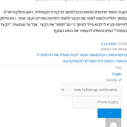
כעבור מספר חודשים המטוס נכנס למוסך לביקורת תקופתית. ראש מחלקת חמ"מ
במוסך החליט לנסות לאתר את הקצר ולאחר ניסיונות חוזרים הקצר אותר. הוא טילפן
לטייסת וקרא לי לבוא מייד למוסך כי הם "תפסו" את הקצר. אבל עד שהגעתי, "הקצר
הממזרי" נעלם והוחלט להשאיר את החוט העוקף.
תגיות:
מטוס קרב
שתפו את המאמר
קודם
המאמר הקודם
שעה ועשר דקות ששינו את ההיסטוריה
המאמר הבא
מכירת יסעורים למקסיקו
הבא
מנוי
Login
Notify of