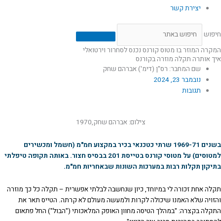
יצירת קשר
חיפוש
המקרה המוזר בו מטוס קורנס נכנס לסחרור וירטואלי
איך אותרה תקלה מוזרה בקורנס
שם המחבר: רס"ן (דימ') אברהם שחק
נובמבר 23, 2024
תגובות
צילום: אברהם שחק,1970
בשנים 1969-71 שרתי כטכנאי בכיר במקצוע חמ"מ (חשמל ומכשירים
למטוסים) על מטוסי קורנס בטייסת 201 בבסיס חצור. באותה תקופה טיפלתי
בתיקון תקלות רבות במערכות השונות שבאחריות חמ"מ.
תקלה אחת זכורה לי במיוחד, כיון שנחשבה לבלתי אפשרית – תקלה כל כך מוזרה
והזויה שלא האמנו שיכולה לקרות ולמעשה מעולם לא קרתה. הטייס תאר את
התקלה בקצרה: "במהלך הטיסה מחוון האופק המלאכותי ("הבול") החל פתאום