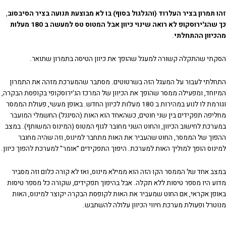
זהו תמרון בציר העלרוד (והגלגול בסוף) בו לא מבוצעת תנועה בציר הסיבסוב
,
כך שהג'ירוסקופ לא רואה שינוי כיוון אבל המטוס טס למעשה ב 180 מעלות
מהכיוון ההתחלתי
.
הסקתי שהתקלה קשורה למעגל שהופך את כיוון הטיסה בתמרון שתואר.
התחלתי לעבור על המעגל הזה בשרטוטים. מסתבר שהמערכת מזהה את התמרון
המיוחד, ומפעילה ממסר שהופך את הכיוון של המרכז הג'ירוסקופי בקופסת הבקרה,
וגורמת לו לנוע במהירות ב 180 מעלות לכיוון החדש. באופן מעשי, פעולת הממסר
מחליפה תפקידים בין שני חוטים, כשהאחד הוא האות (הסיגנל) החשמלי המועבר
במערכת לחישוב הכיוון, והחוט השני מחובר לגוף המטוס (המינוס המשותף). במצב
ההפוך של הממסר, החוט שהעביר את האות מתחבר למינוס, וזה שהיה מחובר
למינוס הופך למוליך האות למערכת. היפוך התפקידים "אומר" למערכת להפוך כיוון.
במצב אחד של הממסר הקו הזה הוא ממילא מינוס, ואז לא קורה כלום וזה מסביר
מדוע היו מספר טיסות ללא תקלה. אבל בהיפוך תפקידים, שקורה כל מספר טיסות
באופן אקראי, אם החוט שמעביר את האות לקופסת הבקרה יקוצר למינוס, האות
מנוטרל ופעולת מערכת חיווי הכיוון עלולה להשתבש.