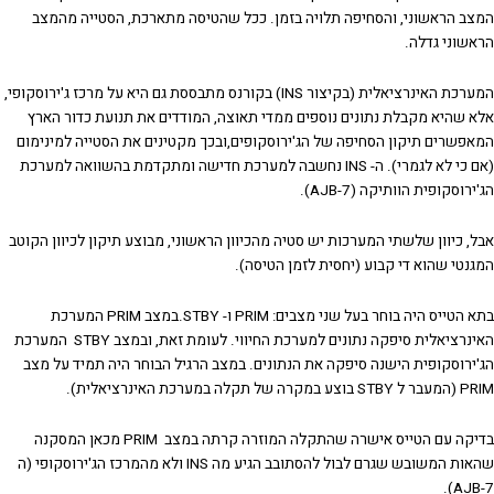
המצב הראשוני, והסחיפה תלויה בזמן. ככל שהטיסה מתארכת, הסטייה מהמצב
הראשוני גדלה.
המערכת האינרציאלית (בקיצור INS) בקורנס מתבססת גם היא על מרכז ג'ירוסקופי,
אלא שהיא מקבלת נתונים נוספים ממדי תאוצה, המודדים את תנועת כדור הארץ
המאפשרים תיקון הסחיפה של הג'ירוסקופים,ובכך מקטינים את הסטייה למינימום
(אם כי לא לגמרי). ה- INS נחשבה למערכת חדישה ומתקדמת בהשוואה למערכת
הג'ירוסקופית הוותיקה (7-AJB).
אבל, כיוון שלשתי המערכות יש סטיה מהכיוון הראשוני, מבוצע תיקון לכיוון הקוטב
המגנטי שהוא די קבוע (יחסית לזמן הטיסה).
בתא הטייס היה בוחר בעל שני מצבים: PRIM ו- STBY.במצב PRIM המערכת
האינרציאלית סיפקה נתונים למערכת החיווי. לעומת זאת, ובמצב STBY המערכת
הג'ירוסקופית הישנה סיפקה את הנתונים. במצב הרגיל הבוחר היה תמיד על מצב
PRIM (המעבר ל STBY בוצע במקרה של תקלה במערכת האינרציאלית).
בדיקה עם הטייס אישרה שהתקלה המוזרה קרתה במצב PRIM מכאן המסקנה
שהאות המשובש שגרם לבול להסתובב הגיע מה INS ולא מהמרכז הג'ירוסקופי (ה
AJB-7).