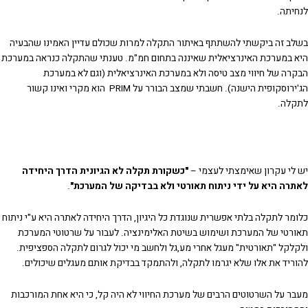
לנחיתה.
בשלב זה ביקשתי להשתתף באיתור התקלה למרות שכולם עדיין האמינו שהבעיה
היא במערכת האינרציאלית שאיננה בתחום חמ"מ. טענתי שהתקלה כנראה במערכת
הבקרה של חיווי מצב טיסה ולא במערכת האינרציאלית (וגם לא במערכת
הג'ירוסקופית הישנה). חשבתי שמצב הבורר על PRIM הוא מקרי ואינו קשור
לתקלה.
יש לי עקרון שאימצתי לעצמי –
"כשקורת תקלה לא הגיונית הדרך היחידה
לאתרה היא על ידי ניתוח תאורטי ולא בבדיקה של המערכת"
.
כלומר לתקלה בלתי אפשרית שנוגדת כל היגיון, הדרך היחידה לאתרה היא ע"י ניתוח
תאורטי של המערכת ושימוש בשיטת האלימינציה. לעבור על שרטוטי המערכת
ולקלקל "תאורטית" מעגל אחרי מע,גל ולחשב מי יכול לגרום לתקלה הספציפית.
להוריד את אלו שלא יגרמו לתקלה, ולהתמקד בבדיקת אותם מעגלים שיכולים.
מעבר על השרטוטים הרבים של מערכת החיווי לא היה קל, כי היא אחת המורכבות