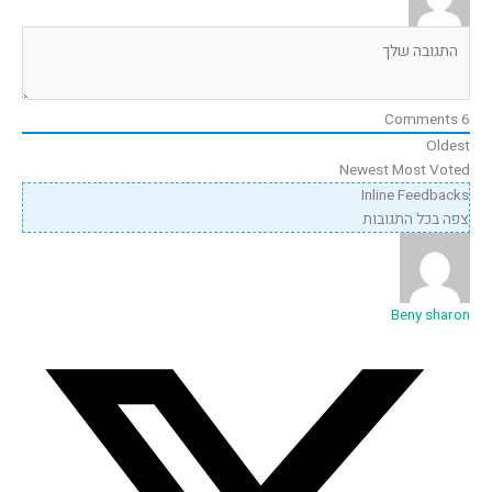
Comments
6
Oldest
Newest
Most Voted
Inline Feedbacks
צפה בכל התגובות
Beny sharon