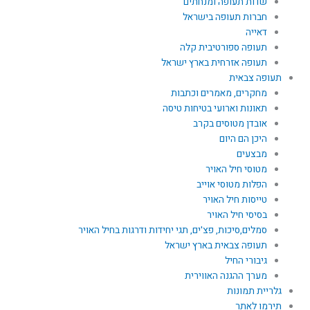
שדות תעופה ומנחתים
חברות תעופה בישראל
דאייה
תעופה ספורטיבית קלה
תעופה אזרחית בארץ ישראל
תעופה צבאית
מחקרים, מאמרים וכתבות
תאונות וארועי בטיחות טיסה
אובדן מטוסים בקרב
היכן הם היום
מבצעים
מטוסי חיל האויר
הפלות מטוסי אוייב
טייסות חיל האויר
בסיסי חיל האויר
סמלים,סיכות, פצ'ים, תגי יחידות ודרגות בחיל האויר
תעופה צבאית בארץ ישראל
גיבורי החיל
מערך ההגנה האווירית
גלריית תמונות
תירמו לאתר