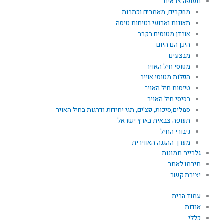
תעופה צבאית
מחקרים, מאמרים וכתבות
תאונות וארועי בטיחות טיסה
אובדן מטוסים בקרב
היכן הם היום
מבצעים
מטוסי חיל האויר
הפלות מטוסי אוייב
טייסות חיל האויר
בסיסי חיל האויר
סמלים,סיכות, פצ'ים, תגי יחידות ודרגות בחיל האויר
תעופה צבאית בארץ ישראל
גיבורי החיל
מערך ההגנה האווירית
גלריית תמונות
תירמו לאתר
יצירת קשר
עמוד הבית
אודות
כללי