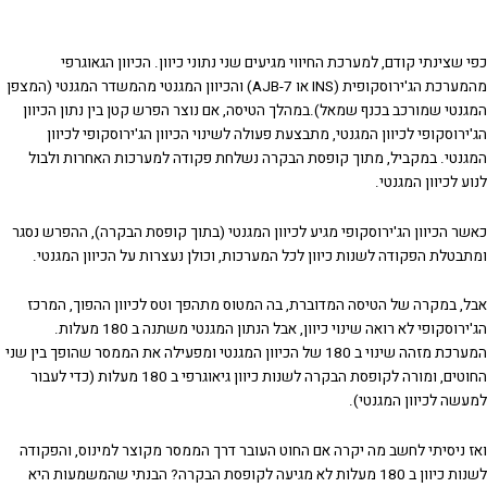
כפי שצינתי קודם, למערכת החיווי מגיעים שני נתוני כיוון. הכיוון הגאוגרפי
מהמערכת הג'ירוסקופית (INS או 7-AJB) והכיוון המגנטי מהמשדר המגנטי (המצפן
המגנטי שמורכב בכנף שמאל).במהלך הטיסה, אם נוצר הפרש קטן בין נתון הכיוון
הג'ירוסקופי לכיוון המגנטי, מתבצעת פעולה לשינוי הכיוון הג'ירוסקופי לכיוון
המגנטי. במקביל, מתוך קופסת הבקרה נשלחת פקודה למערכות האחרות ולבול
לנוע לכיוון המגנטי.
כאשר הכיוון הג'ירוסקופי מגיע לכיוון המגנטי (בתוך קופסת הבקרה), ההפרש נסגר
ומתבטלת הפקודה לשנות כיוון לכל המערכות, וכולן נעצרות על הכיוון המגנטי.
אבל, במקרה של הטיסה המדוברת, בה המטוס מתהפך וטס לכיוון ההפוך, המרכז
הג'ירוסקופי לא רואה שינוי כיוון, אבל הנתון המגנטי משתנה ב 180 מעלות.
המערכת מזהה שינוי ב 180 של הכיוון המגנטי ומפעילה את הממסר שהופך בין שני
החוטים, ומורה לקופסת הבקרה לשנות כיוון גיאוגרפי ב 180 מעלות (כדי לעבור
למעשה לכיוון המגנטי).
ואז ניסיתי לחשב מה יקרה אם החוט העובר דרך הממסר מקוצר למינוס, והפקודה
לשנות כיוון ב 180 מעלות לא מגיעה לקופסת הבקרה? הבנתי שהמשמעות היא