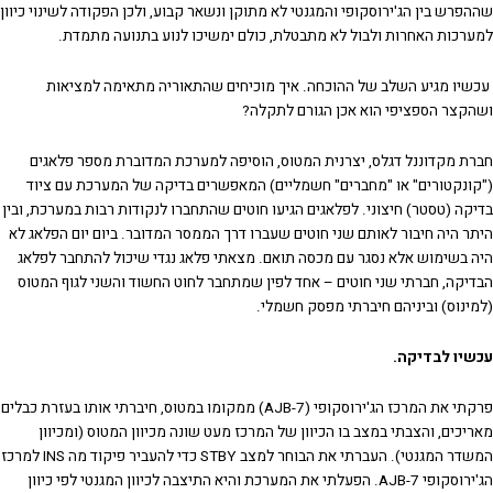
שההפרש בין הג'ירוסקופי והמגנטי לא מתוקן ונשאר קבוע, ולכן הפקודה לשינוי כיוון
למערכות האחרות ולבול לא מתבטלת, כולם ימשיכו לנוע בתנועה מתמדת.
עכשיו מגיע השלב של ההוכחה. איך מוכיחים שהתאוריה מתאימה למציאות
ושהקצר הספציפי הוא אכן הגורם לתקלה?
חברת מקדוננל דגלס, יצרנית המטוס, הוסיפה למערכת המדוברת מספר פלאגים
("קונקטורים" או "מחברים" חשמליים) המאפשרים בדיקה של המערכת עם ציוד
בדיקה (טסטר) חיצוני. לפלאגים הגיעו חוטים שהתחברו לנקודות רבות במערכת, ובין
היתר היה חיבור לאותם שני חוטים שעברו דרך הממסר המדובר. ביום יום הפלאג לא
היה בשימוש אלא נסגר עם מכסה תואם. מצאתי פלאג נגדי שיכול להתחבר לפלאג
הבדיקה, חברתי שני חוטים – אחד לפין שמתחבר לחוט החשוד והשני לגוף המטוס
(למינוס) וביניהם חיברתי מפסק חשמלי.
עכשיו לבדיקה.
פרקתי את המרכז הג'ירוסקופי (AJB-7) ממקומו במטוס, חיברתי אותו בעזרת כבלים
מאריכים, והצבתי במצב בו הכיוון של המרכז מעט שונה מכיוון המטוס (ומכיוון
המשדר המגנטי). העברתי את הבוחר למצב STBY כדי להעביר פיקוד מה INS למרכז
הג'ירוסקופי AJB-7. הפעלתי את המערכת והיא התיצבה לכיוון המגנטי לפי כיוון