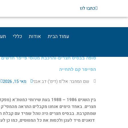
ילוג
כתבו לנו
תוכן
עמוד הבית
אודות
כללי
תעו
סופה בבסיס חצרים-והרכבת מטוסי פייפר חדשים
הפייפר קם לתחייה
שם המחבר: אל"מ (דימ') דב אבני
מאי 15, 2026
בין השנים 1986 – 1988 בעת שירותי כמ
חצרים. באחד הימים אנחנו מקבלים התראה מהמפי"ק (
שמתקרבת. בבסיס חצרים היה נוהל שמיד עם קבלת 
דואגים מיד לעגן ולכסות את כל המטוסים, כמו כן לעג