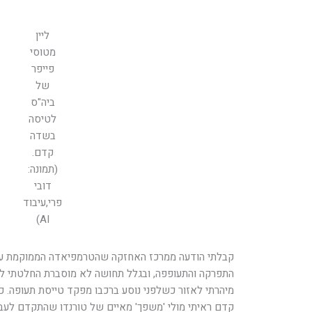
ליין
מטוסי
פייפר
של
ביה"ס
לטיסה
בשדה
קדם.
(תמונה:
דובי
פרי,עיבוד
AI)
קבלתי הודעה ממרכז האחזקה שהטרמפיאדה הממוקמת ע"י
התפרקה והתעופפה, ובגלל תחושה לא מוסברת החלטתי לצ
מיהרתי לאזור כשלפני נוסע ברכבו מפקד טייסת תעופה.
קדם ראיתי מולי 'משפך' מאיים של טורנדו שהתקדם לעברנ