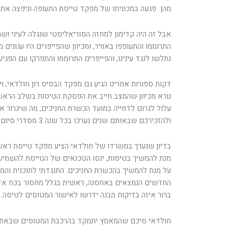
מהן פגעה במכוניתו של מפקד טייסת התעופה וניפצה את 
אבל זה היה קדימון למחזה הסוריאליסטי שנגלה לעיני ו
התרוממו והתעופפו באוויר, ומכיוון שהפייפרים היו עגונים
נתלשו לנגד עינינו, והפייפרים התרוממו והתפרקו עם הפגי
דקות ספורות אחרינו הגיע גם מפקד הבסיס רון חולדאי, ויח
נורא מכיוון שהמצב חייב את הפסקת הטיסות בשלב הראשו
עלול לגרום לדחייה במועד הכשרת החניכים, מה שיגרור א
ולהזכירכם שבאותם שנים נערכו בכל שנה 3 מסדרי סיום של קורס טייס.
בדיון שנערך במשרדו של חולדאי הציע מפקד טייסת ראש
מנת להמשיך בטיסות, ינסו הטכנאים של הטייסת להשמי
על מנת להמשיך בהכשרת החניכים. התנגדתי לתוכנית וה
החדשים הנמצאים באחסנה, ראשית בגלל מחסור בכח אדם
ברור איזה בדיקות מבנה ידרשו לאישור המטוסים לטיסה.
חולדאי סיכם שהמאמץ יתמקד בהרכבת המטוסים שבאחסנ