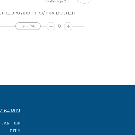
2 months ago
חברת כים אוויר/על ניר נתנה סיוע בה
0
הגב
ניווט באת
עמוד הבית
אודות