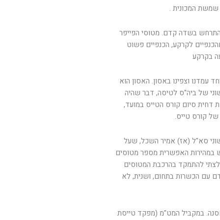
שמשת המכונית .
שהתרחש בשדה קדם. מטוסי הפייפר
 מהכנפיים לקרקע, הכנפיים פשוט
עה בקרקע
ד עמדנו וצפינו באסון. האסון הוא
ני של ביה"ס לטיסה, דבר שהיה
ת דחית סיום קורס הטייס במועד,
וני סא"ל (אז) אמיר השכל, שעל
ש במהירות האפשרית מספר מטוסים
מלצתי להתמקד בהרכבת המטוסים
 עם הכשרות בתחום, ושנית, לא
ה. במקביל המט"מ (מפקד טייסת