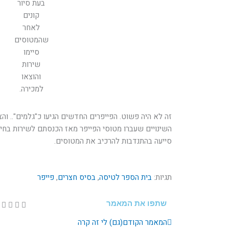
בעת סיור
קונים
לאחר
שהמטוסים
סיימו
שירות
והוצאו
למכירה.
זה לא היה פשוט. הפייפרים החדשים הגיעו כ"גלמים".. ו
השינויים שעברו מטוסי הפייפר מאז הכנסתם לשירות בחיל 
סייעה בהתנדבות להרכיב את המטוסים.
תגיות:
בית הספר לטיסה
,
בסיס חצרים
,
פייפר
שתפו את המאמר
קודם
הבא
המאמר הקודם
(גם) לי זה קרה