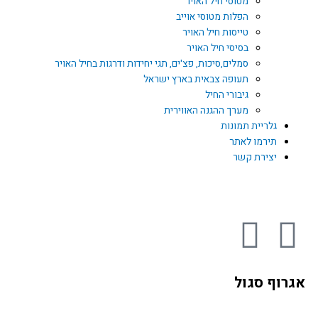
מטוסי חיל האויר
הפלות מטוסי אוייב
טייסות חיל האויר
בסיסי חיל האויר
סמלים,סיכות, פצ'ים, תגי יחידות ודרגות בחיל האויר
תעופה צבאית בארץ ישראל
גיבורי החיל
מערך ההגנה האווירית
גלריית תמונות
תירמו לאתר
יצירת קשר
Y
F
o
a
אגרוף סגול
u
c