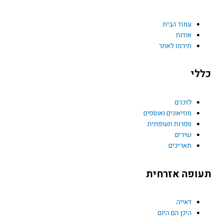
c
e
עמוד הבית
אודות
תירמו לאתר
b
כללי
o
o
לזכרם
מוזיאונים ואוספים
k
ספרות תעופתית
שירים
תאריכים
תעופה אזרחית
דאייה
היכן הם היום