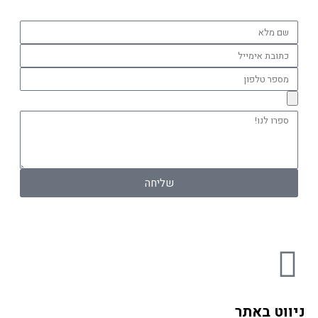
שם
מלא
כתובת
אימייל
מספר
טלפון
ספרו
לנו!
שליחה
F
a
ניווט באתר