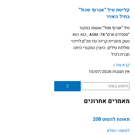
t
e
קליטת טיל "אגרוף סגול"
בחיל האויר
u
b
טיל "אגרוף סגול" ששמו במקור
b
o
״סטנדרט ארם״ AGM -78 , הוא הוא
נשק מתביית קרינה נגד מכ"ם לדיכוי
e
o
סוללות טילים. היצרן המקורי היתה
חברת ג׳נרל
k
קרא עוד »
אין תגובות
10/07/2026
חיפוש
מאמרים אחרונים
תאונת להטוט 208
למאמר המלא