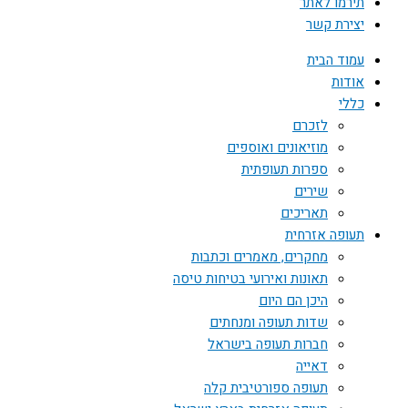
תירמו לאתר
יצירת קשר
עמוד הבית
אודות
כללי
לזכרם
מוזיאונים ואוספים
ספרות תעופתית
שירים
תאריכים
תעופה אזרחית
מחקרים, מאמרים וכתבות
תאונות ואירועי בטיחות טיסה
היכן הם היום
שדות תעופה ומנחתים
חברות תעופה בישראל
דאייה
תעופה ספורטיבית קלה