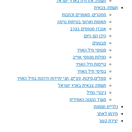
תעופה אזרחית בארץ ישראל
תעופה צבאית
מחקרים, מאמרים וכתבות
תאונות וארועי בטיחות טיסה
אובדן מטוסים בקרב
היכן הם היום
מבצעים
מטוסי חיל האויר
הפלות מטוסי אוייב
טייסות חיל האויר
בסיסי חיל האויר
סמלים,סיכות, פצ'ים, תגי יחידות ודרגות בחיל האויר
תעופה צבאית בארץ ישראל
גיבורי החיל
מערך ההגנה האווירית
גלריית תמונות
תירמו לאתר
יצירת קשר