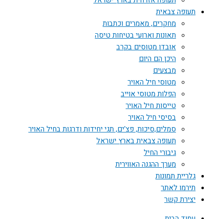
תעופה אזרחית בארץ ישראל
תעופה צבאית
מחקרים, מאמרים וכתבות
תאונות וארועי בטיחות טיסה
אובדן מטוסים בקרב
היכן הם היום
מבצעים
מטוסי חיל האויר
הפלות מטוסי אוייב
טייסות חיל האויר
בסיסי חיל האויר
סמלים,סיכות, פצ'ים, תגי יחידות ודרגות בחיל האויר
תעופה צבאית בארץ ישראל
גיבורי החיל
מערך ההגנה האווירית
גלריית תמונות
תירמו לאתר
יצירת קשר
עמוד הבית