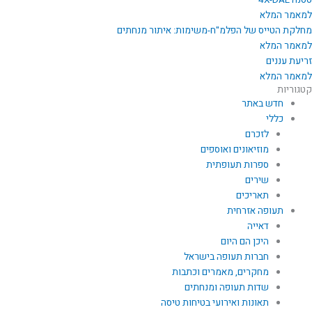
ססנה 4X-DAL
למאמר המלא
מחלקת הטייס של הפלמ"ח-משימות: איתור מנחתים
למאמר המלא
זריעת עננים
למאמר המלא
קטגוריות
חדש באתר
כללי
לזכרם
מוזיאונים ואוספים
ספרות תעופתית
שירים
תאריכים
תעופה אזרחית
דאייה
היכן הם היום
חברות תעופה בישראל
מחקרים, מאמרים וכתבות
שדות תעופה ומנחתים
תאונות ואירועי בטיחות טיסה