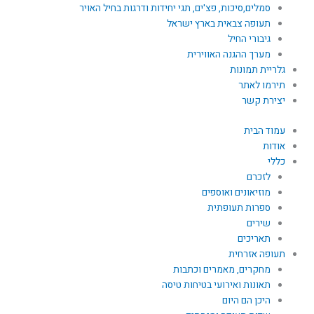
סמלים,סיכות, פצ'ים, תגי יחידות ודרגות בחיל האויר
תעופה צבאית בארץ ישראל
גיבורי החיל
מערך ההגנה האווירית
גלריית תמונות
תירמו לאתר
יצירת קשר
עמוד הבית
אודות
כללי
לזכרם
מוזיאונים ואוספים
ספרות תעופתית
שירים
תאריכים
תעופה אזרחית
מחקרים, מאמרים וכתבות
תאונות ואירועי בטיחות טיסה
היכן הם היום