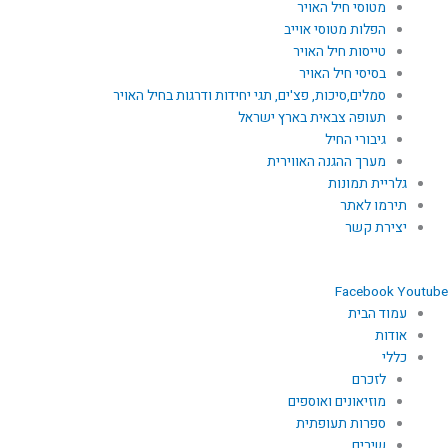
מטוסי חיל האויר
הפלות מטוסי אוייב
טייסות חיל האויר
בסיסי חיל האויר
סמלים,סיכות, פצ'ים, תגי יחידות ודרגות בחיל האויר
תעופה צבאית בארץ ישראל
גיבורי החיל
מערך ההגנה האווירית
גלריית תמונות
תירמו לאתר
יצירת קשר
Facebook
Youtube
עמוד הבית
אודות
כללי
לזכרם
מוזיאונים ואוספים
ספרות תעופתית
שירים