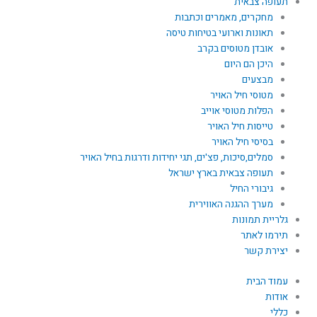
תעופה צבאית
מחקרים, מאמרים וכתבות
תאונות וארועי בטיחות טיסה
אובדן מטוסים בקרב
היכן הם היום
מבצעים
מטוסי חיל האויר
הפלות מטוסי אוייב
טייסות חיל האויר
בסיסי חיל האויר
סמלים,סיכות, פצ'ים, תגי יחידות ודרגות בחיל האויר
תעופה צבאית בארץ ישראל
גיבורי החיל
מערך ההגנה האווירית
גלריית תמונות
תירמו לאתר
יצירת קשר
עמוד הבית
אודות
כללי