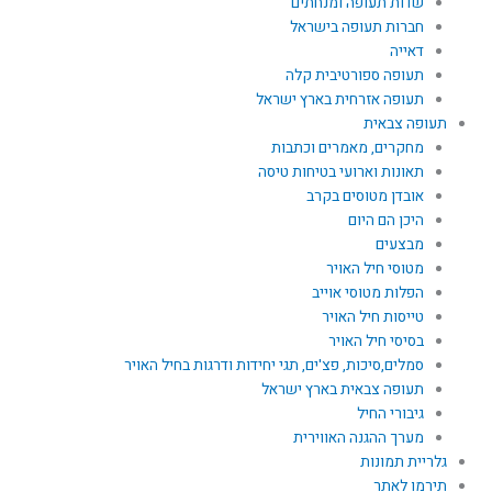
שדות תעופה ומנחתים
חברות תעופה בישראל
דאייה
תעופה ספורטיבית קלה
תעופה אזרחית בארץ ישראל
תעופה צבאית
מחקרים, מאמרים וכתבות
תאונות וארועי בטיחות טיסה
אובדן מטוסים בקרב
היכן הם היום
מבצעים
מטוסי חיל האויר
הפלות מטוסי אוייב
טייסות חיל האויר
בסיסי חיל האויר
סמלים,סיכות, פצ'ים, תגי יחידות ודרגות בחיל האויר
תעופה צבאית בארץ ישראל
גיבורי החיל
מערך ההגנה האווירית
גלריית תמונות
תירמו לאתר