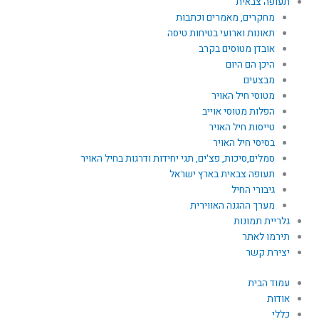
תעופה צבאית
מחקרים, מאמרים וכתבות
תאונות וארועי בטיחות טיסה
אובדן מטוסים בקרב
היכן הם היום
מבצעים
מטוסי חיל האויר
הפלות מטוסי אוייב
טייסות חיל האויר
בסיסי חיל האויר
סמלים,סיכות, פצ'ים, תגי יחידות ודרגות בחיל האויר
תעופה צבאית בארץ ישראל
גיבורי החיל
מערך ההגנה האווירית
גלריית תמונות
תירמו לאתר
יצירת קשר
עמוד הבית
אודות
כללי