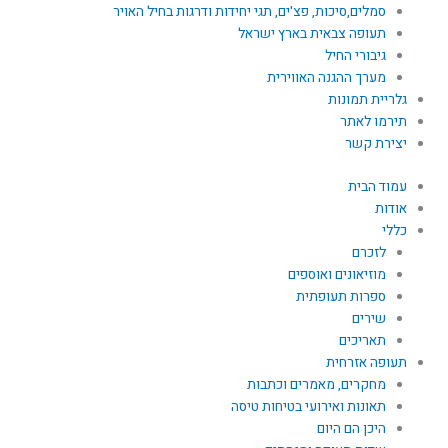
סמלים,סיכות, פצ'ים, תגי יחידות ודרגות בחיל האויר
תעופה צבאית בארץ ישראל
גיבורי החיל
מערך ההגנה האווירית
גלריית תמונות
תירמו לאתר
יצירת קשר
עמוד הבית
אודות
כללי
לזכרם
מוזיאונים ואוספים
ספרות תעופתית
שירים
תאריכים
תעופה אזרחית
מחקרים, מאמרים וכתבות
תאונות ואירועי בטיחות טיסה
היכן הם היום