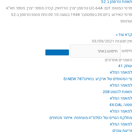
תאונת נורסמן ב.52
פרטי המטוס: דגם: UC-64A נורסמן יצרן: נורדואין, קנדה מספר יצרן: מספר חא"א:
פרטי האירוע: ביום 30 בספטמבר 1948 בשעה 03:10 נחת מטוס נורסמן ב-52
שהוטס
קרא עוד »
אין תגובות
03/09/2021
חיפוש
מאמרים אחרונים
שחק 41
למאמר המלא
צי המטוסים של ארקיע: בואינג787 EI-NEW
למאמר המלא
תאונת להטוט 208
למאמר המלא
ססנה 4X-DAL
למאמר המלא
מחלקת הטייס של הפלמ"ח-משימות: איתור מנחתים
למאמר המלא
זריעת עננים