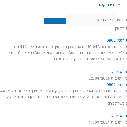
יצירת קשר
חיפוש
נורדואין
נורסמן 0802
פרטי המטוס: דגם:UC-64A נורסמן יצרן:נורדואין, קנדה מספר יצרן:411 מס'
חא"א:43-35337 תולדות המטוס: נשלח לזרוע האווירית של צבא ארה"ב בתאריך
29.3.44. התקבל בבסיס פורט דיקס שבמדינת ניו
קרא עוד »
אין תגובות
22/08/2025
נורסמן 0806
פרטי המטוס דגם: UC-64A-ND יצרן: נורדואין, קנדה מספר יצרן :769 מס' חא"א: 44-
70504 תולדות המטוס: על הדרך שהגיע המטוס ומטוסי הנורסמן האחרים ארצה,
אפשר לקרוא
קרא עוד »
אין תגובות
14/09/2021