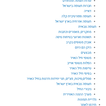
שדות תעופה ומנחתים
חברות תעופה בישראל
דאייה
תעופה ספורטיבית קלה
תעופה אזרחית בארץ ישראל
תעופה צבאית
מחקרים, מאמרים וכתבות
תאונות וארועי בטיחות טיסה
אובדן מטוסים בקרב
היכן הם היום
מבצעים
מטוסי חיל האויר
הפלות מטוסי אוייב
טייסות חיל האויר
בסיסי חיל האויר
סמלים,סיכות, פצ'ים, תגי יחידות ודרגות בחיל האויר
תעופה צבאית בארץ ישראל
גיבורי החיל
מערך ההגנה האווירית
גלריית תמונות
תירמו לאתר