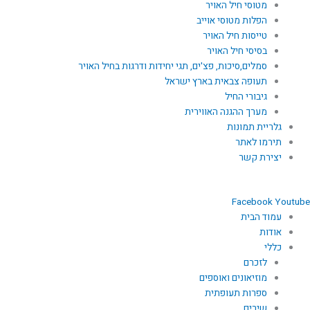
מטוסי חיל האויר
הפלות מטוסי אוייב
טייסות חיל האויר
בסיסי חיל האויר
סמלים,סיכות, פצ'ים, תגי יחידות ודרגות בחיל האויר
תעופה צבאית בארץ ישראל
גיבורי החיל
מערך ההגנה האווירית
גלריית תמונות
תירמו לאתר
יצירת קשר
Facebook
Youtube
עמוד הבית
אודות
כללי
לזכרם
מוזיאונים ואוספים
ספרות תעופתית
שירים