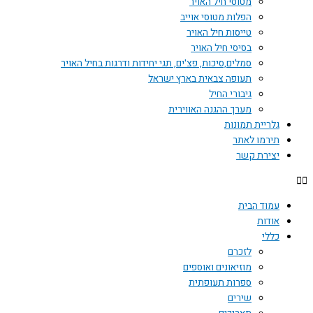
מטוסי חיל האויר
הפלות מטוסי אוייב
טייסות חיל האויר
בסיסי חיל האויר
סמלים,סיכות, פצ'ים, תגי יחידות ודרגות בחיל האויר
תעופה צבאית בארץ ישראל
גיבורי החיל
מערך ההגנה האווירית
גלריית תמונות
תירמו לאתר
יצירת קשר
עמוד הבית
אודות
כללי
לזכרם
מוזיאונים ואוספים
ספרות תעופתית
שירים