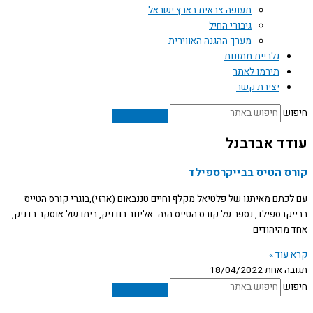
תעופה צבאית בארץ ישראל
גיבורי החיל
מערך ההגנה האווירית
גלריית תמונות
תירמו לאתר
יצירת קשר
חיפוש
עודד אברבנל
קורס הטיס בבייקרספילד
עם לכתם מאיתנו של פלטיאל מקלף וחיים טננבאום (ארזי),בוגרי קורס הטייס
בבייקרספילד, נספר על קורס הטייס הזה. אלינור רודניק, ביתו של אוסקר רדניק,
אחד מהיהודים
קרא עוד »
תגובה אחת
18/04/2022
חיפוש