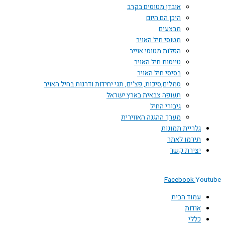
אובדן מטוסים בקרב
היכן הם היום
מבצעים
מטוסי חיל האויר
הפלות מטוסי אוייב
טייסות חיל האויר
בסיסי חיל האויר
סמלים,סיכות, פצ'ים, תגי יחידות ודרגות בחיל האויר
תעופה צבאית בארץ ישראל
גיבורי החיל
מערך ההגנה האווירית
גלריית תמונות
תירמו לאתר
יצירת קשר
Facebook
Youtube
עמוד הבית
אודות
כללי