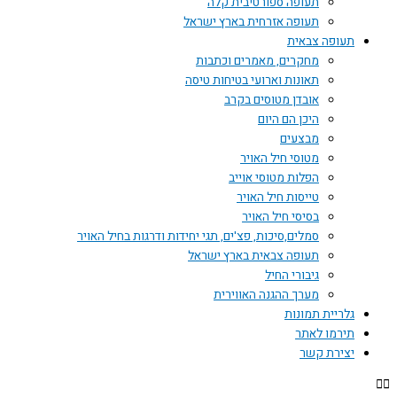
תעופה ספורטיבית קלה
תעופה אזרחית בארץ ישראל
תעופה צבאית
מחקרים, מאמרים וכתבות
תאונות וארועי בטיחות טיסה
אובדן מטוסים בקרב
היכן הם היום
מבצעים
מטוסי חיל האויר
הפלות מטוסי אוייב
טייסות חיל האויר
בסיסי חיל האויר
סמלים,סיכות, פצ'ים, תגי יחידות ודרגות בחיל האויר
תעופה צבאית בארץ ישראל
גיבורי החיל
מערך ההגנה האווירית
גלריית תמונות
תירמו לאתר
יצירת קשר