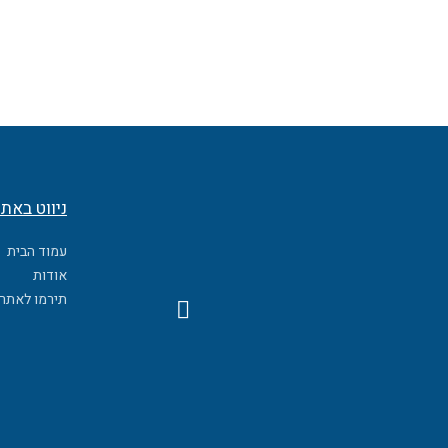
ניווט באת
עמוד הבית
אודות
F
תירמו לאתר
a
c
e
b
o