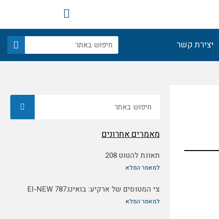
F
a
c
חיפוש
e
יצירת קשר
b
o
o
k
חיפוש
מאמרים אחרונים
תאונת להטוט 208
למאמר המלא
צי המטוסים של ארקיע: בואינג787 EI-NEW
למאמר המלא