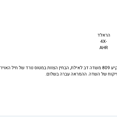
הראלד
4X-
AHR
בתאריך21 באוקטובר 1969, תוך כדי ריצת המראה לטיסת ארקיע 809 משדה דב לאילת, הבחין הצוות במטוס נורד של חיל 
הפיקוח של השדה. ההמראה עברה בשלום.