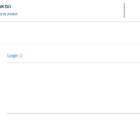
המאמ
תאונת מרסס AIC
Login