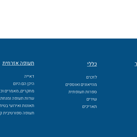
תעופה אזרחית
ר
כללי
דאייה
לזכרם
היכן הם היום
מוזיאונים ואוספים
מחקרים, מאמרים וכ
ספרות תעופתית
שדות תעופה ומנחתי
שירים
תאונות ואירועי בטיח
תאריכים
תעופה ספורטיבית ק