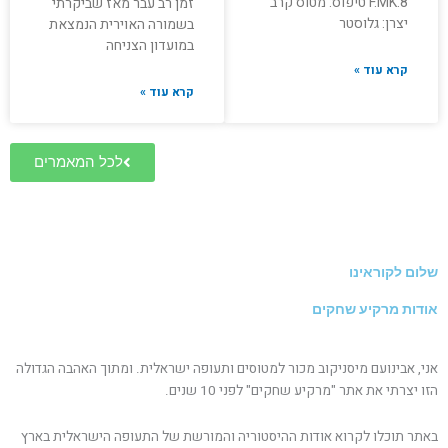
F.MK.8 טיפוס: מטוס קרב
זמן רב עבר מאז שביקרתי
יצרן: גלוסטר
בשמורה האוירית הנמצאת
במועדון הצניחה
קרא עוד »
קרא עוד »
לכל המאמרים
שלום לקוראינו
אודות מרקיע שחקים
אני, אבינועם מיסניקוב מכור למטוסים ותעופה ישראלית. ומתוך האהבה הגדולה
הזו יצרתי את אתר "מרקיע שחקים" לפני 10 שנים.
באתר תוכלו לקרוא אודות ההיסטוריה והמורשת של התעופה הישראלית בארץ