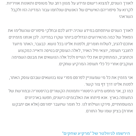
לאורך השנים, למצוא רישום ומידע על מגוון רחב של מטוסים ותאונות אוויריות.
לקרוא על סיפוריהם האישיים של האנשים שנלחמו עבור המדינה הזו ולקבל
השראה!
לאורך השנים שיתפתם במידע שהיה ידוע לכם ובחלקי סיפורים שהשלימו את
הפאזל של כמה מהאירועים הגדולים ביותר שקרו במדינה. לכן אנחנו מזמינים
אתכם להגיב, לשלוח חומרים, ולפנות אלינו בכל נושא. כבעבר, האתר מיועד
לחובבי תעופה, יוצאי חיל האויר, לאלה העוסקים בטיסה ודאייה כמקצוע
וכתחביב, המתחזקים את כלי הטייס ולכל אלה הנושאים את מבטם השמימה
ועוקבים אחרי כל כלי תעופה המרקיע שחקים.
אני מזמין את כל מי שמעוניין לפרסם מפרי עטו בנושאים שבהם עוסק האתר,
לפנות אלינו דרך דף צור קשר.
כמו כן, אני מחפש מידע היסטורי ותמונות הקשורים בהיסטוריה ובמורשת של
התעופה בארץ. אנא פיתחו את האלבומים הישנים, חפשו בארכיונים
המשפחתיים, סירקו ושילחו לנו. כל חומר שיועבר יפורסם (אלא אם יתבקש
אחרת) בציון שמו של התורם.
הירשמו לניוזלטר של "מרקיע שחקים"