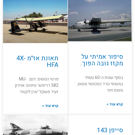
סיפור אמיתי על
תאונת אז"מ 4X-
מקזז גובה הפוך.
HFA
בסוף שנות ה-60 טסתי
פרטי המטוס: דגם: MU-
במטוסי נורד כמכונאי מוטס,
582 דריפטר טיפוס: אוירון
מטוס חזר
זעיר משקל יצרן:לוקווד
קרא עוד »
קרא עוד »
סייפן 143