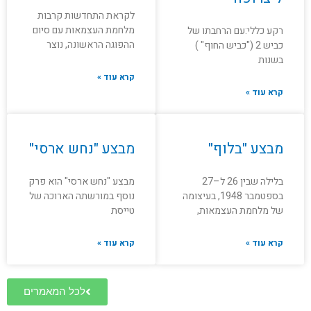
לקראת התחדשות קרבות
מלחמת העצמאות עם סיום
רקע כללי:עם הרחבתו של
ההפוגה הראשונה, נוצר
כביש 2 ("כביש החוף" )
בשנות
קרא עוד »
קרא עוד »
מבצע "בלוף"
מבצע "נחש ארסי"
בלילה שבין 26 ל–27
מבצע "נחש ארסי" הוא פרק
בספטמבר 1948, בעיצומה
נוסף במורשתה הארוכה של
של מלחמת העצמאות,
טייסת
קרא עוד »
קרא עוד »
לכל המאמרים