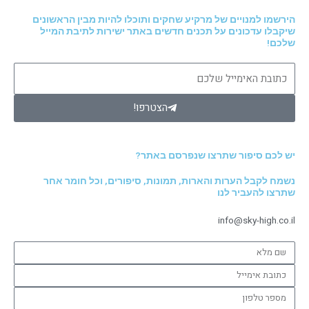
הירשמו למנויים של מרקיע שחקים ותוכלו להיות מבין הראשונים
שיקבלו עדכונים על תכנים חדשים באתר ישירות לתיבת המייל
שלכם!
כתובת
האימייל
שלכם
הצטרפו!
יש לכם סיפור שתרצו שנפרסם באתר?
נשמח לקבל הערות והארות, תמונות, סיפורים, וכל חומר אחר
שתרצו להעביר לנו
info@sky-high.co.il
שם
מלא
כתובת
אימייל
מספר
טלפון