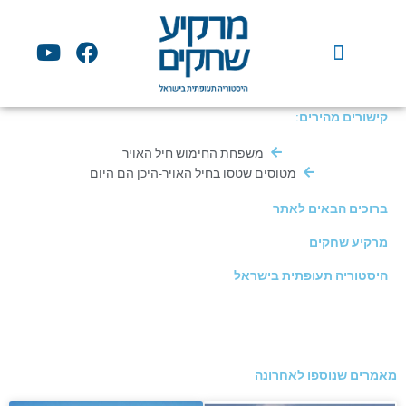
ילוג
תוכן
Y
F
o
a
u
c
t
e
קישורים מהירים:
u
b
b
o
משפחת החימוש חיל האויר
e
o
מטוסים שטסו בחיל האויר-היכן הם היום
k
ברוכים הבאים לאתר
מרקיע שחקים
היסטוריה תעופתית בישראל
מאמרים שנוספו לאחרונה