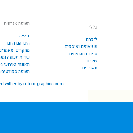
תעופה אזרחית
כללי
דאייה
לזכרם
היכן הם היום
מוזיאונים ואוספים
מחקרים, מאמרים
ספרות תעופתית
שדות תעופה ומנ
שירים
תאונות ואירועי ב
תאריכים
תעופה ספורטיבי
ed with ♥ by rotem-graphics.com