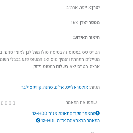
יצרן
:א ייפר, ארה"ב
מספר יצרן
: 163
תיאור האירוע:
מטיילים מתחתיו והנמיך טוס ואז המטוס פגע בכבלי חשמל
ארצה. הטייס יצא בשלום.המטוס ניזוק.
תגיות:
אולטראלייט
,
אז"מ
,
סחנה
,
קוויקסילבר
שתפו את המאמר
קודם
הבא
המאמר הקודם
תאונת אז"מ 4X-HDD
המאמר הבא
תאונת אז"מ 4X-HDL