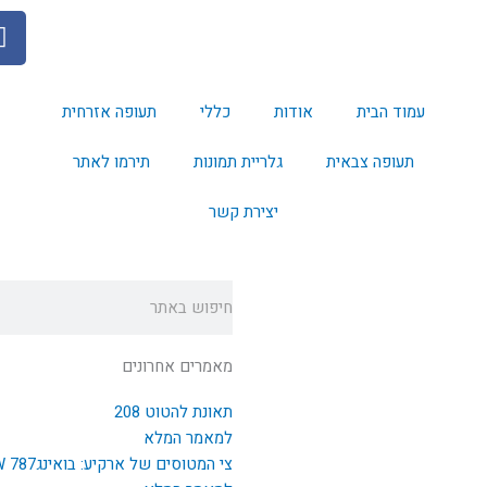
F
a
c
e
עמוד הבית
אודות
כללי
תעופה אזרחית
b
o
תעופה צבאית
גלריית תמונות
תירמו לאתר
o
k
יצירת קשר
חיפוש
מאמרים אחרונים
תאונת להטוט 208
למאמר המלא
צי המטוסים של ארקיע: בואינג787 EI-NEW