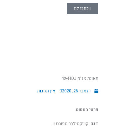
ילוג
כתבו לנו
תוכן
תאונת אז"מ 4X-HDJ
דצמבר 26, 2020
אין תגובות
פרטי המטוס:
דגם
: קוויקסילבר ספורט II