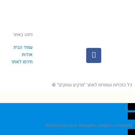
ניווט באתר
עמוד הבית
F
אודות
a
תירמו לאתר
c
e
b
כל הזכויות שמורות לאתר "מרקיע שחקים" ©
o
o
k
0
Would love your thoughts, please comment.
x