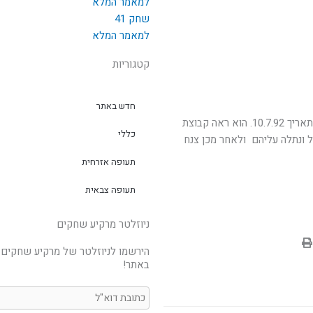
למאמר המלא
שחק 41
למאמר המלא
קטגוריות
חדש באתר
הטייס טס במטוס זה בטיסת סולו מעל לגן לאומי סחנה בתאריך 10.7.92. הוא ראה קבוצת
כללי
 ונתלה עליהם ולאחר מכן צנח
תעופה אזרחית
תעופה צבאית
ניוזלטר מרקיע שחקים
הירשמו לניוזלטר של מרקיע שחקים 
באתר!