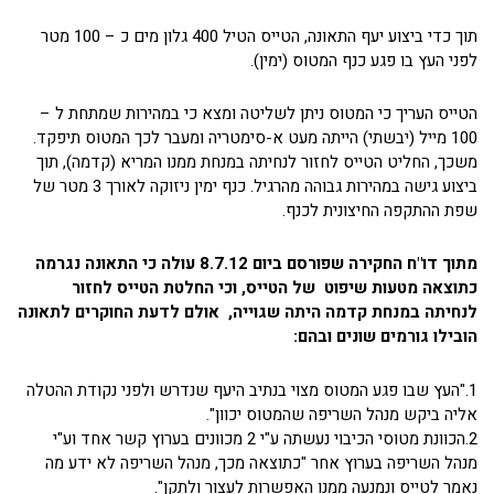
תוך כדי ביצוע יעף התאונה, הטייס הטיל 400 גלון מים כ – 100 מטר
לפני העץ בו פגע כנף המטוס (ימין).
הטייס העריך כי המטוס ניתן לשליטה ומצא כי במהירות שמתחת ל –
100 מייל (יבשתי) הייתה מעט א-סימטריה ומעבר לכך המטוס תיפקד.
משכך, החליט הטייס לחזור לנחיתה במנחת ממנו המריא (קדמה), תוך
ביצוע גישה במהירות גבוהה מהרגיל. כנף ימין ניזוקה לאורך 3 מטר של
שפת ההתקפה החיצונית לכנף.
מתוך דו"ח החקירה שפורסם ביום 8.7.12 עולה כי התאונה נגרמה
כתוצאה מטעות שיפוט של הטייס, וכי החלטת הטייס לחזור
לנחיתה במנחת קדמה היתה שגוייה, אולם לדעת החוקרים לתאונה
הובילו גורמים שונים ובהם:
1."העץ שבו פגע המטוס מצוי בנתיב היעף שנדרש ולפני נקודת ההטלה
אליה ביקש מנהל השריפה שהמטוס יכוון".
2.הכוונת מטוסי הכיבוי נעשתה ע"י 2 מכוונים בערוץ קשר אחד וע"י
מנהל השריפה בערוץ אחר "כתוצאה מכך, מנהל השריפה לא ידע מה
נאמר לטייס ונמנעה ממנו האפשרות לעצור ולתקן".