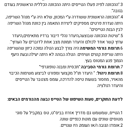
3."ההכוונה לפיה פעלו הטייסים היתה ההכוונה הכללית הראשונית בעודם
בגובה".
4."ההכוונה הראשונית ששודרה ע"י המכוון, שלא היה ע"י מנהל השריפה,
היתה נעדרת פרטים מספיקים ליצירת התאמה בין כוונת מנהל השריפה
לבין הבנת הטייסים".
5."שיטת ההכוונה שבוצעה,היעדר נהלי דיבור ברדיו מתאימים,היעדר
ערוץ קשר אחד לכולם והיעדר תמונת מצב אחת לדוברים על הערוץ".
6.
תרומת גורמי המשימה
:היה צורך לבצע הטלה נמוכה כיוון שהשריפה
היתה שריפת קוצים ושיחים. הטלה גבוהה לא היתה יעילה.ובעת היעף
הנמוך פגע המטוס בעץ.
7.
תרומת גורמי הסביבה
:"תכסית ומבנה טופוגרפי"
8.
תרומת ניהול:
" היעדר תו"ל מקצועי ומפורט לביצוע משימות הכיבוי
מהאויר, מחסור בשעות טיסה להדרכה, עומס מצטבר על הטייסים
והיעדר רגולציה.
לדעת החוקרים, טעות השיפוט של הטייס נבעה מהגורמים הבאים:
1.הטייס, שמשמש גם מדריך אזרח בביס"ט, טס במקביל על סוגי
מטוסים שונים עם מוטת כנפיים שונה.
2.אומדן הגובה ו/או העומק היו שגויים.