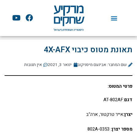
ילוג
תוכן
Y
F
o
a
u
c
t
e
u
b
תאונת מטוס כיבוי 4X-AFX
b
o
e
o
שם המחבר: אבינעם מיסניקוב
ינואר 3, 2021
k
אין תגובות
פרטי המטוס:
דגם
:AT-802AF
יצרן:
אייר טרקטור, ארה"ב
מספר יצרן:
802A-0353