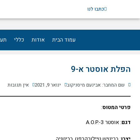
ילוג
כתבו לנו
תוכן
עמוד הבית
אודות
כללי
תעו
הפלת אוסטר א-9
שם המחבר: אבינעם מיסניקוב
ינואר 9, 2021
אין תגובות
פרטי המטוס
:
דגם
: אוסטר A.O.P.-3
יצרן
: בריטיש טיילורקרפט, בריטניה