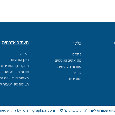
תעופה אזרחית
ר
כללי
דאייה
לזכרם
היכן הם היום
מוזיאונים ואוספים
מחקרים, מאמרים וכ
ספרות תעופתית
שדות תעופה ומנחתי
שירים
תאונות ואירועי בטיח
תאריכים
תעופה ספורטיבית ק
ויות שמורות לאתר "מרקיע שחקים" ©
ned with ♥ by rotem-graphics.com