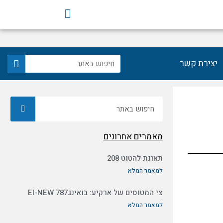
F
a
c
e
b
חיפוש
יצירת קשר
o
o
k
חיפוש
מאמרים אחרונים
תאונת להטוט 208
למאמר המלא
צי המטוסים של ארקיע: בואינג787 EI-NEW
למאמר המלא