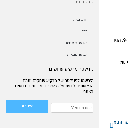
קטגוריות
חדש באתר
כללי
ביום 7 ביולי 1948 היה הטייס אמנון ברמן מטייסת הנגב בטיסת צילום של הכוחות המצריים שהקיפו את קיבוץ רביבים באוסטר א-9. הוא
תעופה אזרחית
תעופה צבאית
 של
ניוזלטר מרקיע שחקים
הירשמו לניוזלטר של מרקיע שחקים ותהיו
הראשונים לדעת על מאמרים ועדכונים חדשים
באתר!
הבא
ר הבא