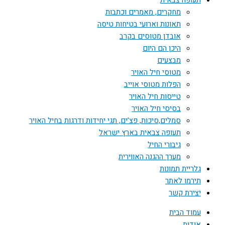
תעופה צבאית
מחקרים, מאמרים וכתבות
תאונות וארועי בטיחות טיסה
אובדן מטוסים בקרב
היכן הם היום
מבצעים
מטוסי חיל האויר
הפלות מטוסי אוייב
טייסות חיל האויר
בסיסי חיל האויר
סמלים,סיכות, פצ'ים, תגי יחידות ודרגות בחיל האויר
תעופה צבאית בארץ ישראל
גיבורי החיל
מערך ההגנה האווירית
גלריית תמונות
תירמו לאתר
יצירת קשר
עמוד הבית
אודות