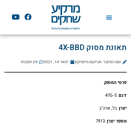
ילוג
תוכן
Y
F
o
a
u
c
t
e
u
b
תאונת מסוק 4X-BBD
b
o
e
o
שם המחבר: אבינעם מיסניקוב
ינואר 14, 2021
k
אין תגובות
פרטי המסוק
:
דגם
: 47G-5
יצרן
: בל, ארה"ב
מספר יצרן
: 7913