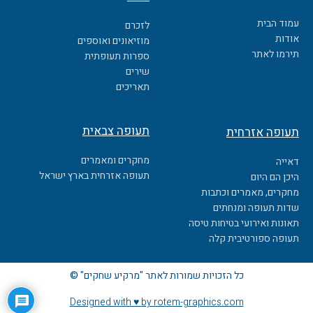
e
b
עמוד הבית
לזכרם
o
אודות
מוזיאונים ואוספים
o
תירמו לאתר
ספרות תעופתית
k
שירים
תאריכים
תעופה צבאית
תעופה אזרחית
מחקרים ומאמרים
דאייה
תעופה אזרחית בארץ ישראל
היכן הם היום
מחקרים, מאמרים וכתבות
שדות תעופה ומנחתים
תאונות ואירועי בטיחות טיסה
תעופה ספורטיבית קלה
כל הזכויות שמורות לאתר "מרקיע שחקים" ©
Designed with ♥ by rotem-graphics.com