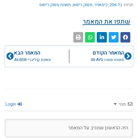
תגיות:
בל 206
,
כימאויר
,
מסוק ריסוס
,
תאונת מסוק ריסוס
שתפו את המאמר
קודם
הבא
המאמר הקודם
המאמר הבא
תאונת ססנה 4X-AYD
תאונת קוליברי 4X-BDB
מנוי
Login