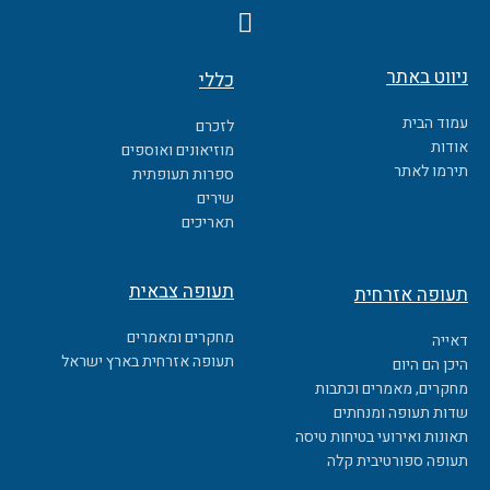
F
a
c
ניווט באתר
כללי
e
b
עמוד הבית
לזכרם
o
אודות
מוזיאונים ואוספים
o
תירמו לאתר
ספרות תעופתית
k
שירים
תאריכים
תעופה צבאית
תעופה אזרחית
מחקרים ומאמרים
דאייה
תעופה אזרחית בארץ ישראל
היכן הם היום
מחקרים, מאמרים וכתבות
שדות תעופה ומנחתים
תאונות ואירועי בטיחות טיסה
תעופה ספורטיבית קלה