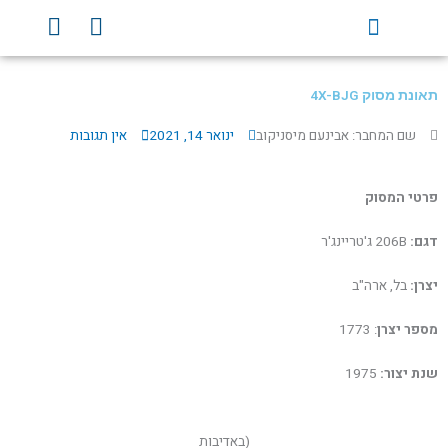
ילוג
Y
F
תוכן
o
a
u
c
t
e
תאונת מסוק 4X-BJG
u
b
b
o
שם המחבר: אבינעם מיסניקוב
ינואר 14, 2021
אין תגובות
e
o
k
פרטי המסוק
דגם:
206B ג'טריינג'ר
יצרן:
בל, ארה"ב
מספר יצרן
: 1773
שנת יצור:
1975
(באדיבות