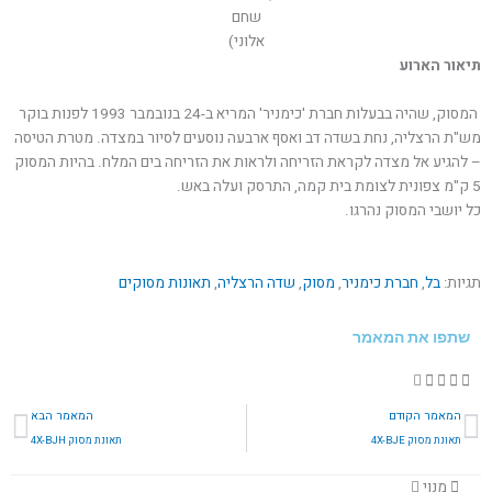
שחם
אלוני)
תיאור הארוע
המסוק, שהיה בבעלות חברת 'כימניר' המריא ב-24 בנובמבר 1993 לפנות בוקר
מש"ת הרצליה, נחת בשדה דב ואסף ארבעה נוסעים לסיור במצדה. מטרת הטיסה
– להגיע אל מצדה לקראת הזריחה ולראות את הזריחה בים המלח. בהיות המסוק
5 ק"מ צפונית לצומת בית קמה, התרסק ועלה באש.
כל יושבי המסוק נהרגו.
תגיות:
בל
,
חברת כימניר
,
מסוק
,
שדה הרצליה
,
תאונות מסוקים
שתפו את המאמר
קודם
הב
המאמר הקודם
המאמר הבא
תאונת מסוק 4X-BJE
תאונת מסוק 4X-BJH
מנוי