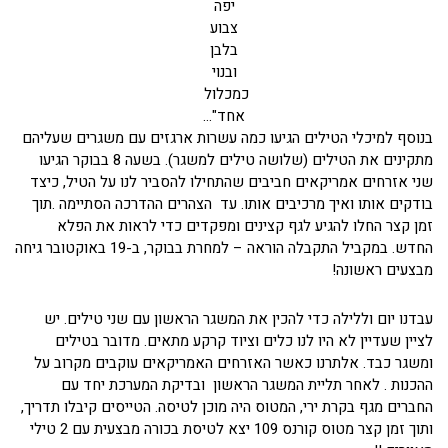
יפה
צבוע
בלבן
ובנוי
כמכלול
אחד"…
בנוסף למיכלי הטילים הגיעו כמה עשרות ארגזים עם משגרים שעליהם
מתקינים את הטילים (שלושה טילים למשגר). בשעה 8 בבוקר הגיעו
שני אזרחים אמריקאים חביבים שהתחילו להסביר לנו על הטיל, כיצד
בודקים אותו ואיך מרכיבים אותו. עד הצהרים ההדרכה הסתיימה .תוך
זמן קצר החלו להגיע לגף קצינים ומפקדים כדי לראות את הפלא
החדש. במקביל התקבלה הוראה – למחרת בבוקר, ב-19 באוקטובר גיחה
מבצעים ראשונה!
עבדנו יום וללילה כדי להכין את המשגר הראשון עם שני טילים. יש
לציין שעדיין לא היו לנו כלים וציוד קרקע מתאים. מדובר בטילים
ומשגר כבד. אלתרנו כאשר האזרחים האמריקאים עוקבים מקרוב על
ההכנות . לאחר תליית המשגר הראשון ובדיקת המערכת יחד עם
החברים מגף בקרת ירי, המטוס היה מוכן לטיסה. הטייסים קיבלו תדריך,
ותוך זמן קצר מטוס קורנס 109 יצא לטיסת בכורה מבצעית עם 2 טילי