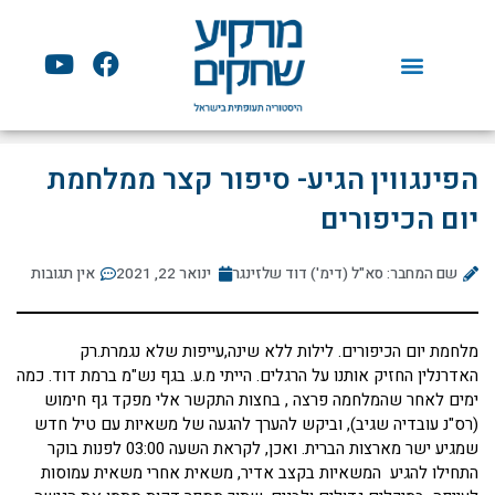
ילוג
תוכן
Y
F
o
a
u
c
t
e
u
b
הפינגווין הגיע- סיפור קצר ממלחמת
b
o
e
o
יום הכיפורים
k
שם המחבר: סא"ל (דימ') דוד שלזינגר
ינואר 22, 2021
אין תגובות
מלחמת יום הכיפורים. לילות ללא שינה,עייפות שלא נגמרת.רק
האדרנלין החזיק אותנו על הרגלים. הייתי מ.ע. בגף נש"מ ברמת דוד. כמה
ימים לאחר שהמלחמה פרצה , בחצות התקשר אלי מפקד גף חימוש
(רס"נ עובדיה שגיב), וביקש להערך להגעה של משאיות עם טיל חדש
שמגיע ישר מארצות הברית. ואכן, לקראת השעה 03:00 לפנות בוקר
התחילו להגיע המשאיות בקצב אדיר, משאית אחרי משאית עמוסות