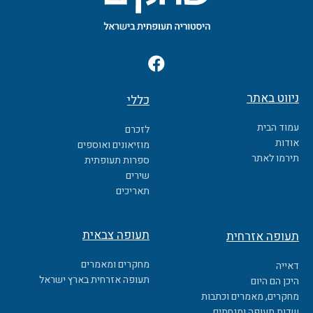
F
a
c
ניווט באתר
כללי
e
b
עמוד הבית
לזכרם
o
אודות
מוזיאונים ואוספים
o
תירמו לאתר
ספרות תעופתית
k
שירים
תאריכים
תעופה צבאית
תעופה אזרחית
מחקרים ומאמרים
דאייה
תעופה אזרחית בארץ ישראל
היכן הם היום
מחקרים, מאמרים וכתבות
שדות תעופה ומנחתים