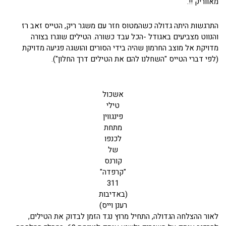
מאווריק !!.
התרגשות היתה גדולה כשהמטוס חזר עם משגר ריק, הטייס זאב רז
והנווט מצביעים באגודל -הכל עבד כשורה. הטילים שוגרו בצורה
מדויקת אל מוצב החרמון שהיה בידי הסורים והושגה פגיעה מדויקת
(לפי דברי הטייס "השחלנו להם את הטילים דרך החלון").
אשכול
טילי
פינגווין
מתחת
לכנפו
של
קורנס
"קרפדה"
311
(באדיבות
רענן וייס)
לאור ההצלחה הגדולה, התחיל מרוץ נגד הזמן לבדוק את הטילים,