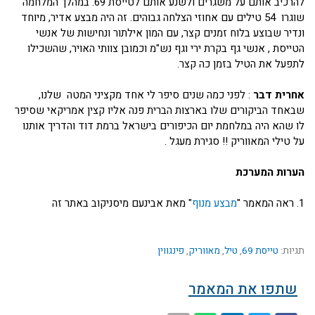
להרכיב אותם על משגרים ולשנע אותם לטייסת 69. במהלך המלחמה
שוגרו 54 טילים עם אחוזי הצלחה גבוהים. זה היה מבצע אדיר, מיוחד
ונדיר שבוצע בלוח זמנים קצר, עם המון אילתור ונחישות של אנשי
הטייסת , אנשי גף בקרת ירי וגף נש"מ וכמובן צוותי האויר, שהשכילו
לתפעל את הטיל בזמן כה קצר.
אחרית דבר
: לפני כמה שנים סיפר לי אחד מקציני המטה שלנו,
שבאחד הביקורים שלו בארצות הברית פנה אליו קצין אמריקאי שסיפר
לו שהא היה במלחמת יום הכיפורים בישראל ברמת דוד והדריך אותנו
על טילי המאווריק !! סגירת מעגל .
הערות המערכת
1. ראה המאמר "
מבצע מנוף
" מאת אבינעם מיסניקוב באתר זה
תגיות:
טייסת 69
,
טיל
,
מאווריק
,
פינגווין
שתפו את המאמר