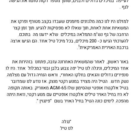
לעייפה במיכלים גדולים ולבנים, שתוך מספר דקות סתמו את הגישה
לגף .
למזלנו היו לנו כמה מלגזנים מיומנים שעבדו בקצב מטורף ופרקו את
המשאיות אחת לאחת, תוך שאלו לא מפסיקות להגיע. תוך זמן קצר
הרחבה של גף נש"מ התמלאה במיכלים שלא ידענו מה בתוכם.
להערכתי הגיעו כ- 200 מיכלים, בכל מיכל טיל אחד. הם הגיעו ארצה
1
ברכבת האוירית האמריקאית
.
באור ראשון, לאחר שהמשאית האחרונה עזבה, פתחנו בזהירות את
אחד המיכלים, וניגלה לנו טיל יפה צבוע בלבן ובנוי כמכלול אחד. היו לו
סנפירים גדולים והגאים בחלקו האחורי, וראש הנחיה גדול עם מצלמה.
נשק חדש. הטיל היה מצויד במנוע רקטי מוצק. אז נודע לנו שמדובר
בטיל אלקטרו אופטי שהסימון שלו AGM-65 מאווריק. באותה תקופה
לא היו בחיל האויר טילים אלקטרו אופטיים עם מנוע רקטי, וזאת היתה
מהפכה. לימים כונה הטיל בחיל האויר בשם "פינגוין ".
"נגלה
לנו טיל