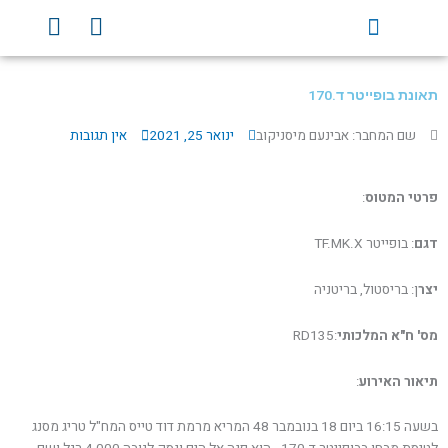
ילוג
Y
F
תוכן
o
a
u
c
t
e
תאונת בופייטר ד.170
u
b
b
o
שם המחבר: אבינעם מיסניקוב
ינואר 25, 2021
אין תגובות
e
o
k
פרטי המטוס
:
דגם
: בופייטר TF.MK.X
יצר
ן: בריסטול, בריטניה
מס' ח"א המלכותי
:RD135
תיאור האירוע
:
בשעה 16:15 ביום 18 בנובמבר 48 המריא מרמת דוד טייס המח"ל טריג מסנג