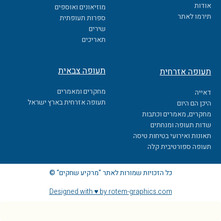
o
אודות
מוזיאונים ואוספים
o
תירמו לאתר
ספרות תעופתית
k
שירים
תאריכים
תעופה צבאית
תעופה אזרחית
מחקרים ומאמרים
דאייה
תעופה אזרחית בארץ ישראל
היכן הם היום
מחקרים, מאמרים וכתבות
שדות תעופה ומנחתים
תאונות ואירועי בטיחות טיסה
תעופה ספורטיבית קלה
כל הזכויות שמורות לאתר "מרקיע שחקים" ©
Designed with ♥ by rotem-graphics.com