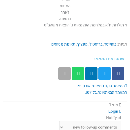
המטוס
לאחר
התאונה
1
תולדות ח"א במלחמת העצמאות ג' הוצאת משהב"ט
תגיות:
בופייטר
,
בריסטול
,
מפציץ
,
תאונות מטוסים
שתפו את המאמר
קודם
הבא
המאמר הקודם
תאונת אורגן 75
המאמר הבא
תאונת בל 07
מנוי
Login
Notify of