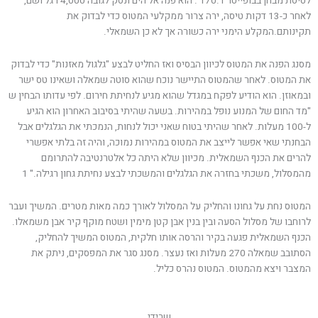
לטיסת מבחן בבופייטר ד.170 . הוא פנה אל הים ונסק לגובה 4,000 רגל ושם,
לאחר כ-13 דקות טיסה, ירה צרור ממקלעי המטוס כדי לבדוק את
תקינותם.המקלע הימני ירה כשורה אך לא כן השמאלי.
מסנג הפנה את המטוס לכיוון הבסיס ואז החליט לבצע "גלגול מאזנות" כדי לבדוק
את המטוס. לאחר שהמטוס התיישר נוכח שהוא סוטה שמאלה ושאינו טס ישר
ובמאוזן. הוא הודיע לפקח במגדל שהוא מגיע לנחיתת חירום. לפי עדותו הבחין ש
"מד החום של המנוע נופל במהירות. בשעה שהיתי בסיבוב האחרון הוא הגיע
ל-100 מעלות. לאחר שהיתי בטוח שאני יכול לנחות, הנמכתי את הגלגלים אבל
הבחנתי שאי אפשר לייצב את המטוס במהירות נמוכה, והיה זה בלתי אפשרי
להרים את הכנף השמאלית. מכיוון שלא היתה כל אלטרנטיבה להתרומם
מהמסלול, משכתי בחזרה את הגלגלים והמשכתי לבצע נחיתת גחון רגילה." 1
המטוס נחת על גחונו והחליק על המסלול לאורך כמה מאות מטרים. המשיך ועבר
לרוחבו של מסלול הסעה ובין בנין אבן קטן מימין ושטח מוקף קיר אבן משמאלו.
הכנף השמאלית פגעה בקיר והרסה אותו חלקית, המטוס המשיך להחליק,
הסתובב שמאלה 270 מעלות ואז נעצר. מסנג סגר את המפסקים, ניתק את
המצבר ויצא מהמטוס. המטוס נהרס כליל.
שרידי