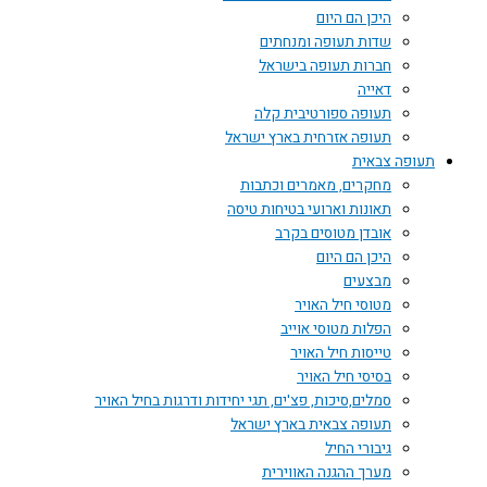
היכן הם היום
שדות תעופה ומנחתים
חברות תעופה בישראל
דאייה
תעופה ספורטיבית קלה
תעופה אזרחית בארץ ישראל
תעופה צבאית
מחקרים, מאמרים וכתבות
תאונות וארועי בטיחות טיסה
אובדן מטוסים בקרב
היכן הם היום
מבצעים
מטוסי חיל האויר
הפלות מטוסי אוייב
טייסות חיל האויר
בסיסי חיל האויר
סמלים,סיכות, פצ'ים, תגי יחידות ודרגות בחיל האויר
תעופה צבאית בארץ ישראל
גיבורי החיל
מערך ההגנה האווירית