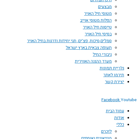
היכן הם היום
מבצעים
מטוסי חיל האויר
הפלות מטוסי אוייב
טייסות חיל האויר
בסיסי חיל האויר
סמלים,סיכות, פצ'ים, תגי יחידות ודרגות בחיל האויר
תעופה צבאית בארץ ישראל
גיבורי החיל
מערך ההגנה האווירית
גלריית תמונות
תירמו לאתר
יצירת קשר
Facebook
You
עמוד הבית
אודות
כללי
לזכרם
מוזיאונים ואוספים