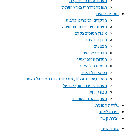
תעופה ספורטיבית קלה
תעופה אזרחית בארץ ישראל
תעופה צבאית
מחקרים, מאמרים וכתבות
תאונות וארועי בטיחות טיסה
אובדן מטוסים בקרב
היכן הם היום
מבצעים
מטוסי חיל האויר
הפלות מטוסי אוייב
טייסות חיל האויר
בסיסי חיל האויר
סמלים,סיכות, פצ'ים, תגי יחידות ודרגות בחיל האויר
תעופה צבאית בארץ ישראל
גיבורי החיל
מערך ההגנה האווירית
גלריית תמונות
תירמו לאתר
יצירת קשר
עמוד הבית