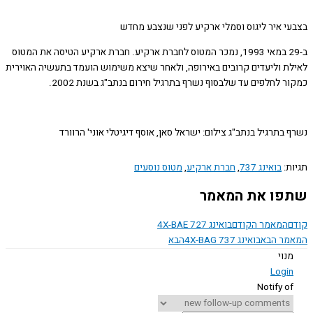
י איר ליגוס וסמלי ארקיע לפני שנצבע מחדש
ב-29 במאי 1993, נמכר המטוס לחברת ארקיע. חברת ארקיע הטיסה את המטוס
ת וליעדים קרובים באירופה, ולאחר שיצא משימוש הועמד בתעשיה האוירית
 לחלפים עד שלבסוף נשרף בתרגיל חירום בנתב"ג בשנת 2002.
בתרגיל בנתב"ג צילום: ישראל סאן, אוסף דיגיטלי אוני' הרוורד
ת:
בואינג 737
,
חברת ארקיע
,
מטוס נוסעים
ו את המאמר
המאמר הקודם
בואינג 4X-BAE 727
ר הבא
בואינג 4X-BAG 737
הבא
נוי
Logi
Notify o