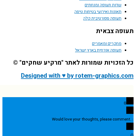
שדות תעופה ומנחתים
תאונות ואירועי בטיחות טיסה
תעופה ספורטיבית קלה
פה צבאית
מחקרים ומאמרים
תעופה אזרחית בארץ ישראל
הזכויות שמורות לאתר "מרקיע שחקים" ©
Designed with ♥ by rotem-graphics.
0
Would love your thoughts, please comme