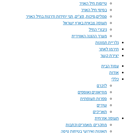
טייסות חיל האויר
בסיסי חיל האויר
סמלים,סיכות, פצ'ים, תגי יחידות ודרגות בחיל האויר
תעופה צבאית בארץ ישראל
גיבורי החיל
מערך ההגנה האווירית
גלריית תמונות
תירמו לאתר
יצירת קשר
עמוד הבית
אודות
כללי
לזכרם
מוזיאונים ואוספים
ספרות תעופתית
שירים
תאריכים
תעופה אזרחית
מחקרים, מאמרים וכתבות
תאונות ואירועי בטיחות טיסה