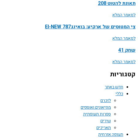
ת להטוט 208
ר המלא
טוסים של ארקיע: בואינג787 EI-NEW
ר המלא
41
ר המלא
וריות
חדש באתר
כללי
לזכרם
מוזיאונים ואוספים
ספרות תעופתית
שירים
תאריכים
תעופה אזרחית