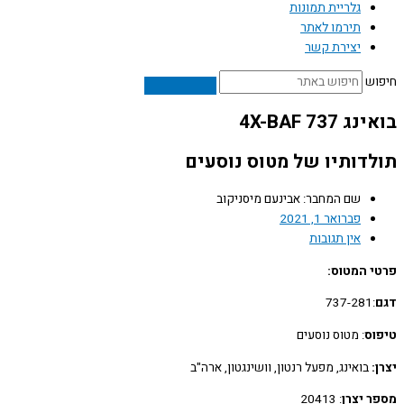
גלריית תמונות
תירמו לאתר
יצירת קשר
ש
4X-BAF 737
דותיו של מטוס נוסעים
שם המחבר: אבינעם מיסניקוב
פברואר 1, 2021
אין תגובות
 המטוס:
:737-281
ס
: מטוס נוסעים
בואינג, מפעל רנטון, וושינגטון, ארה"ב
 יצרן
: 20413