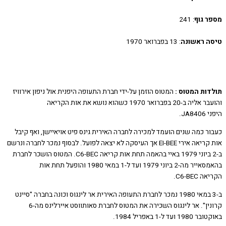
 גוף
: 241
 ראשונה
: 13 בפברואר 1970
ות המטוס :
המטוס הוזמן על-ידי חברת התעופה היפנית אול ניפון אירוויז
והועבר אליה ב-20 בפברואר 1970 כשהוא נושא את אות הקריאה
JA.
ר כמה שנים הועמד למכירה לחברה האירית גינס פיט אויאיישן, ואף קיבל
אות קריאה אירי EI-BEE אך העיסקה לא יצאה לפועל. לבסוף נמכר לחברה ונרשם
ב-2 ביוני 1979 באיי בהאמה תחת אות קריאה C6-BEC. המטוס הושכר לחברת
בהאמסאייר מה-2 ביוני 1979 ועד ל-1 במאי 1980 והופעל תחת אות
C6-BE.
ב-3 במאי 1980 נמכר לחברת התעופה האירית אר לינגוס וכונה בחברה "סיינט
קרונין". אר לינגוס השכירה את המטוס לחברת סאותווסט איירלינס מה-6
עד ל-1 באפריל 1984.