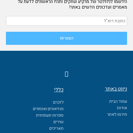
הירשמו לניוזלטר של מרקיע שחקים ותהיו הראשונים לדעת על
מאמרים ועדכונים חדשים באתר!
F
a
c
ניווט באתר
כללי
e
b
עמוד הבית
לזכרם
o
אודות
מוזיאונים ואוספים
o
תירמו לאתר
ספרות תעופתית
k
שירים
תאריכים