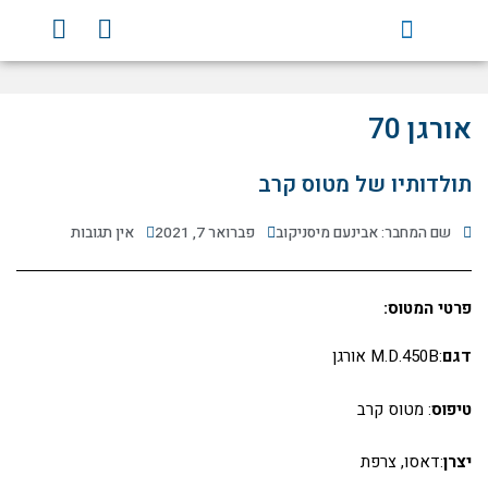
ילוג
Y
F
תוכן
o
a
u
c
t
e
u
b
אורגן 70
b
o
e
o
תולדותיו של מטוס קרב
k
שם המחבר: אבינעם מיסניקוב
פברואר 7, 2021
אין תגובות
פרטי המטוס:
דגם
:M.D.450B אורגן
טיפוס
: מטוס קרב
יצרן
:דאסו, צרפת