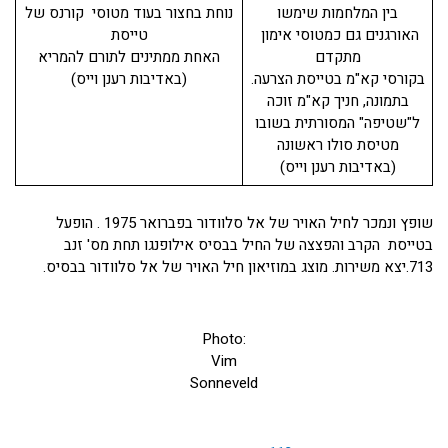
בין המלחמות שימשו
נוחת בחצור בעוד מטוסי קורנס של
האורגנים גם כמטוסי אימון
טייסת
מתקדם
האחת ממתינים לתורם להמריא
בקורסי קא"מ בטייסת הצרעה.
(באדיבות רענן וייס)
בתמונה, חניך קא"מ זוכה
ל"שטיפה" המסורתית בשובו
מטיסת סולו ראשונה
(באדיבות רענן וייס)
שופץ ונמכר לחיל האויר של אל סלוודור בפברואר 1975 . הופעל
בטייסת הקרב והפצצה של החיל בבסיס אילופנגו תחת מס' זנב
713.יצא משירות. מוצג במוזיאון חיל האויר של אל סלוודור בבסיס.
Photo:
Vim
Sonneveld